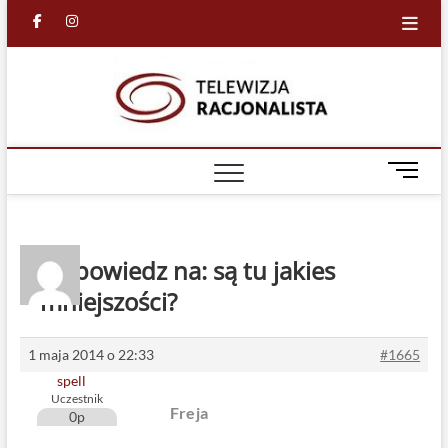
Skip
facebook
in
to
content
Racjona
RACJONALNA
TELEWIZJA
TV
M
e
n
u
B
Odpowiedz na: są tu jakies
u
mniejszości?
t
t
o
1 maja 2014 o 22:33
#1665
n
spell
Uczestnik
Freja
0p