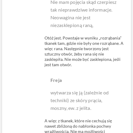
Nie mam pojęcia skąd czerpiesz
tak nieprawdziwe informacje.
Neowagina nie jest
niezasklepioną raną,
Otóż jest. Powstaje w wyniku „rozrąbania”
tkanek tam, gdzie nie były one rozrąbane. A
więc rana. Następnie tworzony jest
sztuczny otwór, żeby rana się nie
zasklepiła. Nie może być zasklepiona, jeśli
jest tam otwór.
Freja
wytwarza się ją (zależnie od
techniki) ze skóry prącia,
moszny, ew. z jelita.
A więc z tkanek, które nie cechują się
nawet zbliżoną do nabłonka pochwy
wrażliwością. Nie ma możliwości