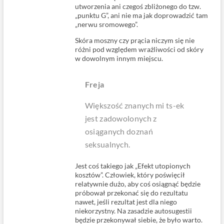
utworzenia ani czegoś zbliżonego do tzw.
„punktu G”, ani nie ma jak doprowadzić tam
„nerwu sromowego”.
Skóra moszny czy prącia niczym się nie
różni pod względem wrażliwości od skóry
w dowolnym innym miejscu.
Freja
Większość znanych mi ts-ek
jest zadowolonych z
osiąganych doznań
seksualnych.
Jest coś takiego jak „Efekt utopionych
kosztów”. Człowiek, który poświęcił
relatywnie dużo, aby coś osiągnąć będzie
próbował przekonać się do rezultatu
nawet, jeśli rezultat jest dla niego
niekorzystny. Na zasadzie autosugestii
będzie przekonywał siebie, że było warto.