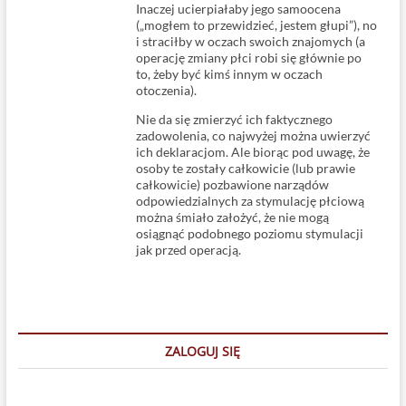
Inaczej ucierpiałaby jego samoocena
(„mogłem to przewidzieć, jestem głupi”), no
i straciłby w oczach swoich znajomych (a
operację zmiany płci robi się głównie po
to, żeby być kimś innym w oczach
otoczenia).
Nie da się zmierzyć ich faktycznego
zadowolenia, co najwyżej można uwierzyć
ich deklaracjom. Ale biorąc pod uwagę, że
osoby te zostały całkowicie (lub prawie
całkowicie) pozbawione narządów
odpowiedzialnych za stymulację płciową
można śmiało założyć, że nie mogą
osiągnąć podobnego poziomu stymulacji
jak przed operacją.
ZALOGUJ SIĘ