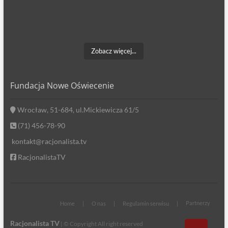
Zobacz więcej...
Fundacja Nowe Oświecenie
Wrocław, 51-684, ul.Mickiewicza 61/5
(71) 456-78-90
kontakt@racjonalista.tv
RacjonalistaTV
Partnerzy
Home
O nas
Regulamin serwisu
Racjonalista TV
| © Copyright All right reserved