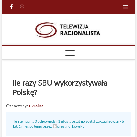
Skip
facebook
in
to
content
Racjona
RACJONALNA
TELEWIZJA
TV
M
e
n
u
B
Ile razy SBU wykorzystywała
u
Polskę?
t
t
o
Oznaczony:
ukraina
n
Ten temat ma 0 odpowiedzi, 1 głos, a ostatnio został zaktualizowany
6
lat, 1 miesiąc temu
przez
orest.nurkowski
.