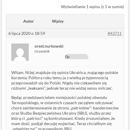
Wyświetlanie 1 wpisu (z 1 w sumie)
Autor
Wpisy
6 lipca 2020 o 18:59
#43711
orest.nurkowski
Uczestnik
0p
Witam. Niżej znajduje się opinia Ukraińca, mającego polskie
korzenia. Półtora roku temu ja z wielką przyjemnością
przeprowadził się do Polski. Nigdy nie ciekawiłem się
różnymi „leaksami”, jednak teraz nie widzę sensu milczeć.
Będąc przedstawicielem mniejszości polskiej obwodu
Tarnopolskiego, w ostannich czasach zacząłem odczuwać
chore zainteresowanie ze strony „patriotów”- banderowców
oraz Służby Bezpieczeństwa Ukrainy (SBU), służby przez
którą ci „patrioci” są kontrolowani. Kiedy zrozumiałem, że
mam dość, podjął decyzję wyjechać. Teraz chciałbym się
„odwdzięczyć” pracownikom SBU.