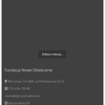
Zobacz więcej...
Fundacja Nowe Oświecenie
Wrocław, 51-684, ul.Mickiewicza 61/5
(71) 456-78-90
kontakt@racjonalista.tv
RacjonalistaTV