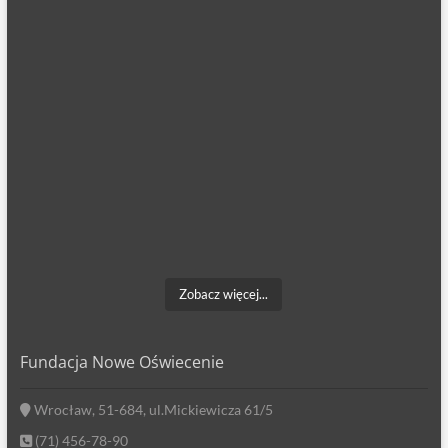
Zobacz więcej...
Fundacja Nowe Oświecenie
Wrocław, 51-684, ul.Mickiewicza 61/5
(71) 456-78-90