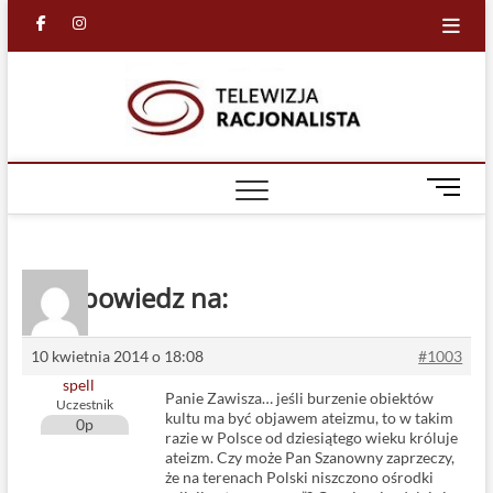
Skip
facebook
in
to
content
Racjona
RACJONALNA
TELEWIZJA
TV
M
e
n
u
B
Odpowiedz na:
u
t
t
10 kwietnia 2014 o 18:08
#1003
o
spell
Panie Zawisza… jeśli burzenie obiektów
n
Uczestnik
kultu ma być objawem ateizmu, to w takim
0p
razie w Polsce od dziesiątego wieku króluje
ateizm. Czy może Pan Szanowny zaprzeczy,
że na terenach Polski niszczono ośrodki