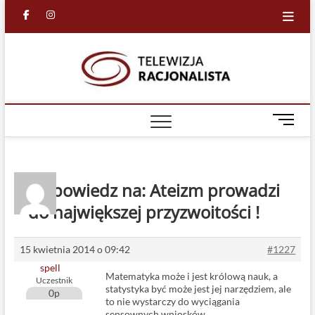
Skip
facebook
in
to
content
Racjona
RACJONALNA
TELEWIZJA
TV
M
e
n
u
B
Odpowiedz na: Ateizm prowadzi
u
do największej przyzwoitości !
t
t
o
15 kwietnia 2014 o 09:42
#1227
n
spell
Matematyka może i jest królową nauk, a
Uczestnik
statystyka być może jest jej narzędziem, ale
0p
to nie wystarczy do wyciągania
sensownych wniosków.