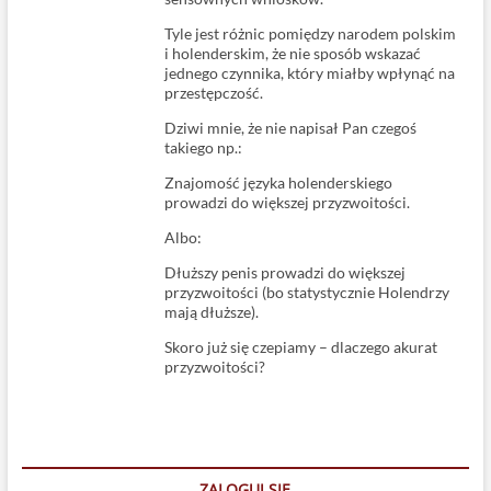
Tyle jest różnic pomiędzy narodem polskim
i holenderskim, że nie sposób wskazać
jednego czynnika, który miałby wpłynąć na
przestępczość.
Dziwi mnie, że nie napisał Pan czegoś
takiego np.:
Znajomość języka holenderskiego
prowadzi do większej przyzwoitości.
Albo:
Dłuższy penis prowadzi do większej
przyzwoitości (bo statystycznie Holendrzy
mają dłuższe).
Skoro już się czepiamy – dlaczego akurat
przyzwoitości?
ZALOGUJ SIĘ