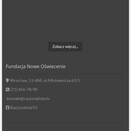
Zobacz więcej...
Fundacja Nowe Oświecenie
Wrocław, 51-684, ul.Mickiewicza 61/5
(71) 456-78-90
kontakt@racjonalista.tv
RacjonalistaTV