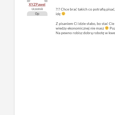
XYZPawel
?!? Chce brać takich co potrafią pisa
Uczestnik
0p
idę
Z pisaniem Ci idzie słabo, bo stać Cie
wiedzy ekonomicznej nie masz
Poz
Na pewno robisz dobrą robotę w kwe