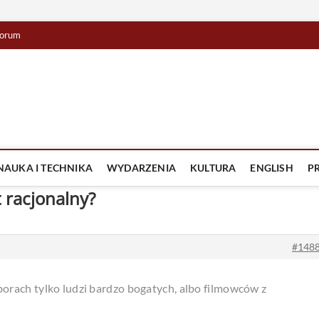
orum
lista TV
IZJA
NAUKA I TECHNIKA
WYDARZENIA
KULTURA
ENGLISH
P
 racjonalny?
#148
rach tylko ludzi bardzo bogatych, albo filmowców z