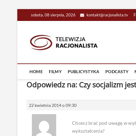
Skip
sobota, 08 sierpnia, 2026
kontakt@racjonalista.tv
F
to
content
Racjona
RACJONALNA TELEW
HOME
FILMY
PUBLICYSTYKA
PODCASTY
Odpowiedz na: Czy socjalizm jest
22 kwietnia 2014 o 09:30
Chcesz brać pod uwagę w wybo
wykształcenia?