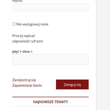
Hasło:
Nie wylogowuj mnie
Proszę wpisać
odpowiedź cyframi:
pięć × dwa =
Zarejestruj się
Zaloguj się
Zapomniane hasło
NAJNOWSZE TEMATY