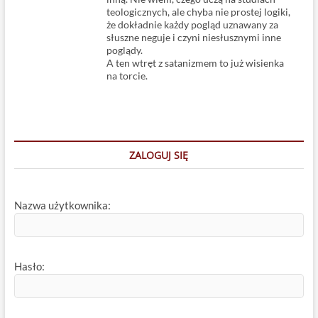
teologicznych, ale chyba nie prostej logiki,
że dokładnie każdy pogląd uznawany za
słuszne neguje i czyni niesłusznymi inne
poglądy.
A ten wtręt z satanizmem to już wisienka
na torcie.
ZALOGUJ SIĘ
Nazwa użytkownika:
Hasło: