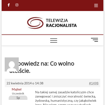
Skip
facebook
in
to
content
Racjona
RACJONALNA
TELEWIZJA
TV
M
e
n
u
B
Odpowiedz na: Co wolno
u
ateiście.
t
t
o
22 kwietnia 2014 o 14:38
#1498
n
Majkel
Na takiej samej zasadzie katolicyzm chce
Uczestnik
zanegować i zniszczyć moralność świecką,
1p
żydowską, humanistyczną, czy jakąkolwiek
inną. Nie wiem, czego uczą na studiach