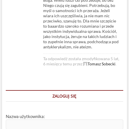
Boga. Wielu ludzi Go potrzebuje, bo bez
Niego czują się zagubieni. Potrzebują, bo
myśl o samotności ich przeraża. Jeżeli
wiara ich uszczęśliwia, ja nie mam nic
przeciwko, szanuję to. Dla mnie szczęście
to baaardzo szeroko rozumiana i przede
wszystkim indywidualna sprawa. Kościół,
jako instytucja, żeruje na takich ludziach i
to zupełnie inna sprawa, podchodząca pod
antyklerykalizm, nie ateizm.
Ta odpowiedź została zmodyfikowana 5 lat,
6 miesięcy temu przez
Tomasz Sobecki
.
ZALOGUJ SIĘ
Nazwa użytkownika: