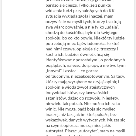
bardzo się cieszę. Tylko, że z punktu
widzenia ludzi przynależących do KK
sytuacja wygląda zgoła inaczej, mam
oczywiście na myśli tych, którzy traktują
swą wiarę poważnie, a nie tylko „udają”,
chodzą do kościółka, byle dla świętego
spokoju, bo co kto powie. Niektórzy ludzie
potrzebują miec tą świadomośc, że ktoś
nad nimi czuwa, opiekuje się, troszczy i
kocha ich. Ludzie również chcą się
identyfikowac z pozostałymi, o podobnych
poglądach, należec do grupy, a nie byc tymi
„innymi” i zostac – co gorsza –
odrzuconym, niezaakceptowanym. Są tacy,
którzy mają wyrąbane na czyjąś opinię i
spokojnie wiodą żywot ateistycznych
indywidualistów, czy laveyańskich
satanistów, dążąc do rozwoju. Niestety,
niewielu tak potrafi. Nie można ich za to
winic. Nie mogą, bądź boją się myślec
inaczej, niż tak, jak im ktoś pokaże, bez
wskazówek, danych wytycznych. Muszą się
na czymś opierac, muszą miec jakiś
autorytet. Pisząc „autorytet”, mam na myśli