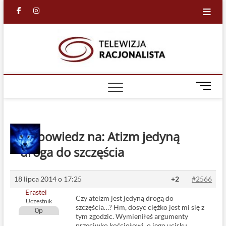
Skip
facebook
in
to
content
Racjona
RACJONALNA
TELEWIZJA
TV
M
e
n
u
B
Odpowiedz na: Atizm jedyną
u
droga do szczęścia
t
t
o
18 lipca 2014 o 17:25
+2
#2566
n
Erastei
Czy ateizm jest jedyną drogą do
Uczestnik
szczęścia…? Hm, dosyc ciężko jest mi się z
0p
tym zgodzic. Wymieniłeś argumenty
przeciwko kościołowi, o jego ucisku,