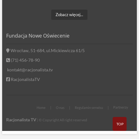
Zobacz więcej...
Fundacja Nowe Oświecenie
Wrocław, 51-684, ul.Mickiewicza 61/5
(71) 456-78-90
kontakt@racjonalista.tv
RacjonalistaTV
Partnerzy
Home
O nas
Regulamin serwisu
Racjonalista TV
| © Copyright All right reserved
TOP