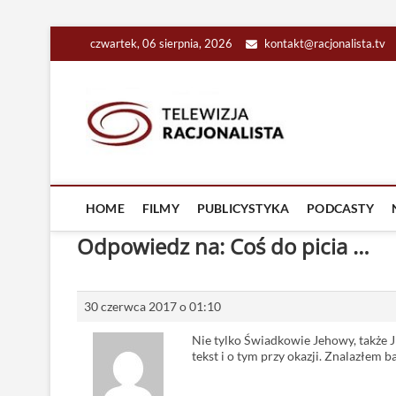
Skip
czwartek, 06 sierpnia, 2026
kontakt@racjonalista.tv
to
content
Racjona
RACJONALNA TELEW
HOME
FILMY
PUBLICYSTYKA
PODCASTY
Odpowiedz na: Coś do picia …
30 czerwca 2017 o 01:10
Nie tylko Świadkowie Jehowy, także J
tekst i o tym przy okazji. Znalazłem 