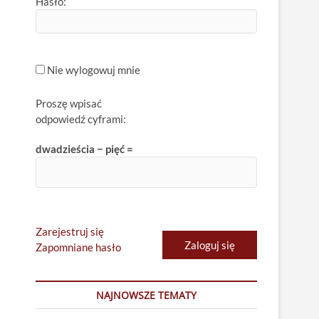
Hasło:
Nie wylogowuj mnie
Proszę wpisać
odpowiedź cyframi:
dwadzieścia − pięć =
Zarejestruj się
Zaloguj się
Zapomniane hasło
NAJNOWSZE TEMATY