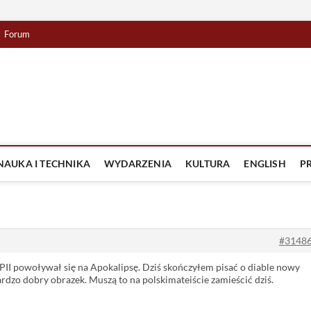
Forum
lista TV
IZJA
NAUKA I TECHNIKA
WYDARZENIA
KULTURA
ENGLISH
P
#3148
PII powoływał się na Apokalipsę. Dziś skończyłem pisać o diable nowy
bardzo dobry obrazek. Muszą to na polskimateiście zamieścić dziś.