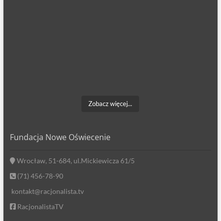
Zobacz więcej...
Fundacja Nowe Oświecenie
Wrocław, 51-684, ul.Mickiewicza 61/5
(71) 456-78-90
kontakt@racjonalista.tv
RacjonalistaTV