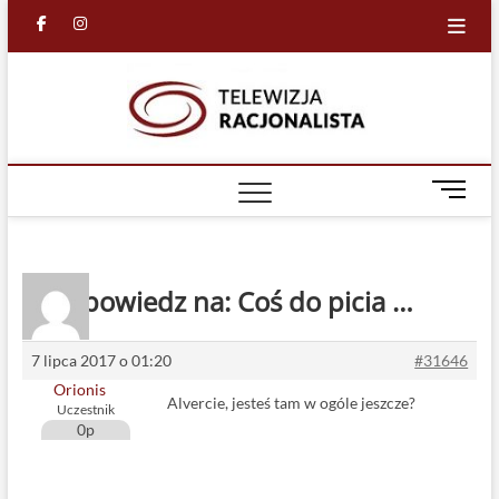
Skip
facebook
in
to
content
Racjona
RACJONALNA
TELEWIZJA
TV
M
e
n
u
B
Odpowiedz na: Coś do picia …
u
t
t
7 lipca 2017 o 01:20
#31646
o
Orionis
Alvercie, jesteś tam w ogóle jeszcze?
n
Uczestnik
0p