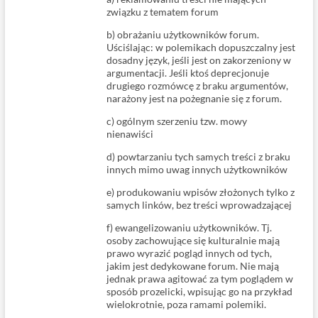
związku z tematem forum
b) obrażaniu użytkowników forum.
Uściślając: w polemikach dopuszczalny jest
dosadny język, jeśli jest on zakorzeniony w
argumentacji. Jeśli ktoś deprecjonuje
drugiego rozmówcę z braku argumentów,
narażony jest na pożegnanie się z forum.
c) ogólnym szerzeniu tzw. mowy
nienawiści
d) powtarzaniu tych samych treści z braku
innych mimo uwag innych użytkowników
e) produkowaniu wpisów złożonych tylko z
samych linków, bez treści wprowadzającej
f) ewangelizowaniu użytkowników. Tj.
osoby zachowujące się kulturalnie mają
prawo wyrazić pogląd innych od tych,
jakim jest dedykowane forum. Nie mają
jednak prawa agitować za tym poglądem w
sposób prozelicki, wpisując go na przykład
wielokrotnie, poza ramami polemiki.