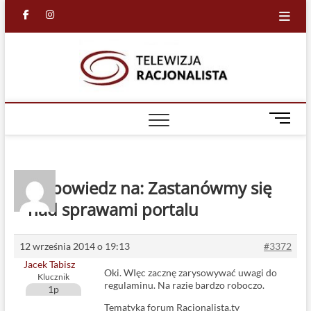
Skip
facebook
in
to
content
Racjona
RACJONALNA
TELEWIZJA
TV
M
e
n
u
B
Odpowiedz na: Zastanówmy się
u
nad sprawami portalu
t
t
o
12 września 2014 o 19:13
#3372
n
Jacek Tabisz
Oki. WIęc zacznę zarysowywać uwagi do
Klucznik
regulaminu. Na razie bardzo roboczo.
1p
Tematyka forum Racjonalista.tv