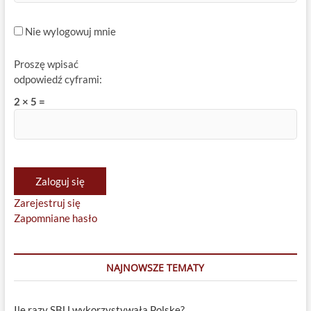
Nie wylogowuj mnie
Proszę wpisać
odpowiedź cyframi:
2 × 5 =
Zaloguj się
Zarejestruj się
Zapomniane hasło
NAJNOWSZE TEMATY
Ile razy SBU wykorzystywała Polskę?