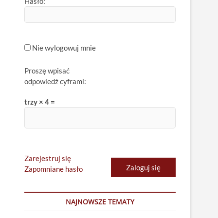
Hasło:
Nie wylogowuj mnie
Proszę wpisać
odpowiedź cyframi:
trzy × 4 =
Zarejestruj się
Zaloguj się
Zapomniane hasło
NAJNOWSZE TEMATY