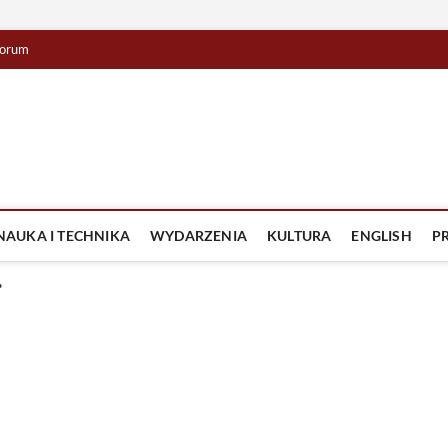
orum
lista TV
IZJA
NAUKA I TECHNIKA
WYDARZENIA
KULTURA
ENGLISH
P
.