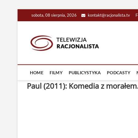
Skip
sobota, 08 sierpnia, 2026
kontakt@racjonalista.tv
F
to
content
Racjona
RACJONALNA TELEW
HOME
FILMY
PUBLICYSTYKA
PODCASTY
Paul (2011): Komedia z morałem