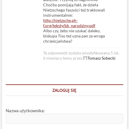
Choćby pomijają fakt, że dzieła
Nietzschego faszyści też traktowali
instrumentalnie:
http://nietzsche.ph-
f.org/teksty/bb_narodziny.pdf
Albo czy, żeby nie szukać daleko,
biskupa Tiso też uzna pan za wroga
chrześcjaństwa?
Ta odpowiedź została zmodyfikowana 5 lat,
6 miesięcy temu przez
Tomasz Sobecki
.
ZALOGUJ SIĘ
Nazwa użytkownika: