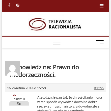
Skip
facebook
in
to
content
Racjona
RACJONALNA
TELEWIZJA
TV
M
e
n
u
B
Odpowiedz na: Prawo do
u
niedorzeczności.
t
t
o
16 kwietnia 2014 o 15:58
#1295
n
admin
A zgadza się pan też, że chrześcijanie mogą
Klucznik
w ten sposób wywodzić dowolne dobre
0p
rzeczy z chrześcijaństwa, a dowolne złe z
ateizmu? I czynią to nagminnie.