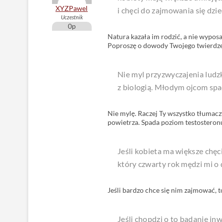
XYZPawel
i chęci do zajmowania się dzi
Uczestnik
0p
Natura kazała im rodzić, a nie wyposa
Poproszę o dowody Twojego twierdz
Nie myl przyzwyczajenia lud
z biologią. Młodym ojcom sp
Nie mylę. Raczej Ty wszystko tłumacz
powietrza. Spada poziom testosteronu,
Jeśli kobieta ma większe chęc
który czwarty rok mędzi mi o
Jeśli bardzo chce się nim zajmować, 
Jeśli chopdzi o to badanie in