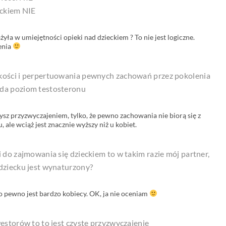
eckiem NIE
żyła w umiejętności opieki nad dzieckiem ? To nie jest logiczne.
enia
zkości i perpertuowania pewnych zachowań przez pokolenia
ada poziom testosteronu
ysz przyzwyczajeniem, tylko, że pewno zachowania nie biorą się z
 ale wciąż jest znacznie wyższy niż u kobiet.
i do zajmowania się dzieckiem to w takim razie mój partner,
 dziecku jest wynaturzony?
to pewno jest bardzo kobiecy. OK, ja nie oceniam
westorów to to jest czyste przyzwyczajenie