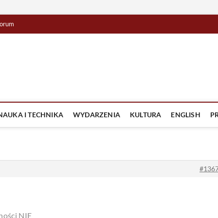
orum
lista TV
IZJA
NAUKA I TECHNIKA
WYDARZENIA
KULTURA
ENGLISH
P
#136
ności NIE