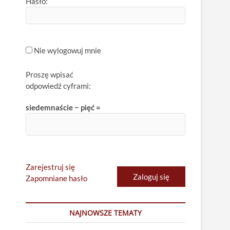
Hasło:
Nie wylogowuj mnie
Proszę wpisać
odpowiedź cyframi:
siedemnaście − pięć =
Zarejestruj się
Zaloguj się
Zapomniane hasło
NAJNOWSZE TEMATY