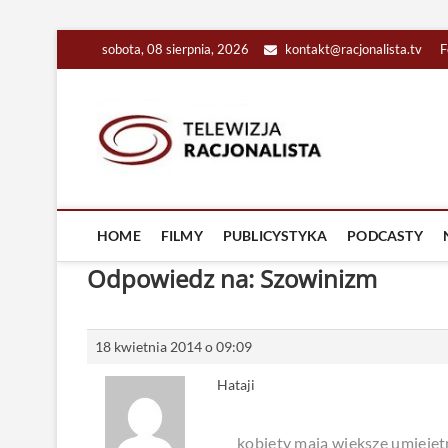
Skip
sobota, 08 sierpnia, 2026
kontakt@racjonalista.tv
F
to
content
Racjona
RACJONALNA TELEW
HOME
FILMY
PUBLICYSTYKA
PODCASTY
Odpowiedz na: Szowinizm
18 kwietnia 2014 o 09:09
Hataji
kobiety mają większe umiejęt