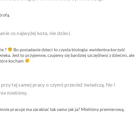
trofą.
anie co najwyżej kota, nie dzieci.
nie ?
Bo posiadanie dzieci to czysta biologia: ewidentna korzyść
eka. Jest to przyjemne, czujemy się bardziej szczęśliwsi z dziećmi, ale
 które kocham
przy tej samej pracy o czymś przecież świadczą. No i
nie mieliśmy.
 mnie pracuje ma zarabiać tak samo jak ja? Mieliśmy premierową,