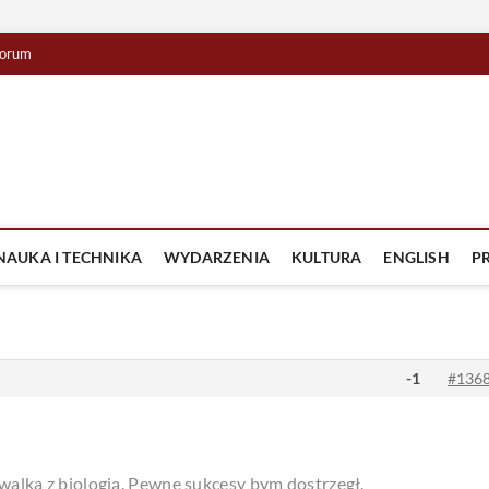
orum
lista TV
IZJA
NAUKA I TECHNIKA
WYDARZENIA
KULTURA
ENGLISH
P
-1
#136
 walka z biologią. Pewne sukcesy bym dostrzegł.