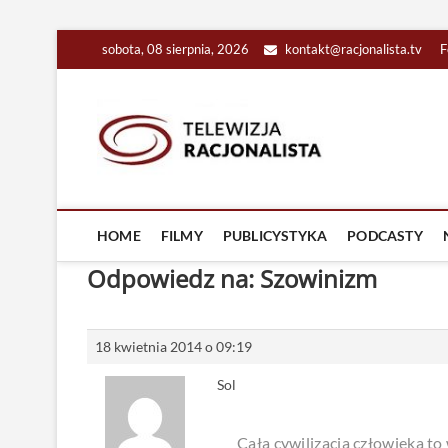
Skip
sobota, 08 sierpnia, 2026
kontakt@racjonalista.tv
F
to
content
Racjona
RACJONALNA TELEW
HOME
FILMY
PUBLICYSTYKA
PODCASTY
Odpowiedz na: Szowinizm
18 kwietnia 2014 o 09:19
Sol
Cała cywilizacja człowieka to