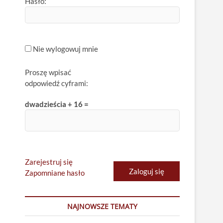
Hasło:
Nie wylogowuj mnie
Proszę wpisać
odpowiedź cyframi:
dwadzieścia + 16 =
Zarejestruj się
Zaloguj się
Zapomniane hasło
NAJNOWSZE TEMATY