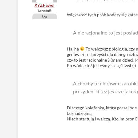
XYZPawel
Uczestnik
Większość tych prób kończy się katas
0p
A nieracjonalne to jest posiad
Ha, ha
To walczysz z biologią, czy 
genów, zero korzyści dla danego człowi
czy to jest racjonalne ? (mam dzieci,
Po wódce też jesteśmy szczęśliwsi :))
A choćby te nierówne zarobki 
prezydentki też jeszcze jakoś 
Dlaczego koleżanka, która gorzej ode
beznadziejną.
Niech startują i walczą. Kto im broni?