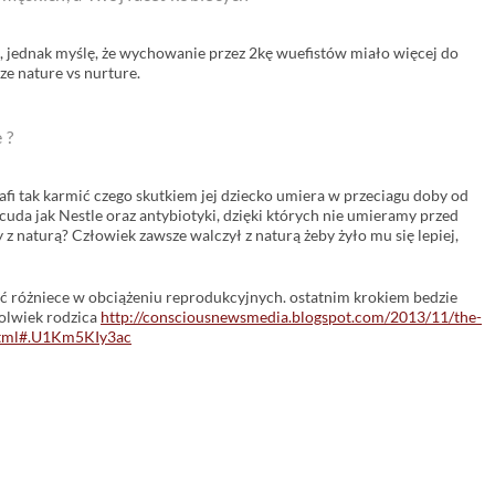
, jednak myślę, że wychowanie przez 2kę wuefistów miało więcej do
e nature vs nurture.
 ?
afi tak karmić czego skutkiem jej dziecko umiera w przeciagu doby od
cuda jak Nestle oraz antybiotyki, dzięki których nie umieramy przed
y z naturą? Człowiek zawsze walczył z naturą żeby żyło mu się lepiej,
ać różniece w obciążeniu reprodukcyjnych. ostatnim krokiem bedzie
olwiek rodzica
http://consciousnewsmedia.blogspot.com/2013/11/the-
.html#.U1Km5KIy3ac