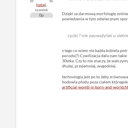
hataji
Uczestnik
Dzięki za darmową morfologię online
0p
powiedzenia w tym odwiecznym sporz
cycki ? nie zauważyłaś u siebie
z tego co wiem nie każda kobieta potr
porodu(?) Cywilizacja dała nam takie 
30stka. Czy to nie znaczy, że walczym
dłużej, przyjemniej, wygodniej.
technologia jest po to żeby zrównyw
hodowla płodu poza ciałem któregok
artificial-womb-is-born-and-world