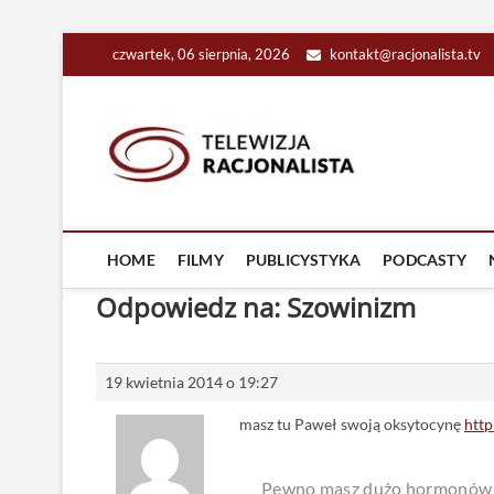
Skip
czwartek, 06 sierpnia, 2026
kontakt@racjonalista.tv
to
content
Racjona
RACJONALNA TELEW
HOME
FILMY
PUBLICYSTYKA
PODCASTY
Odpowiedz na: Szowinizm
19 kwietnia 2014 o 19:27
masz tu Paweł swoją oksytocynę
htt
Pewno masz dużo hormonów mę