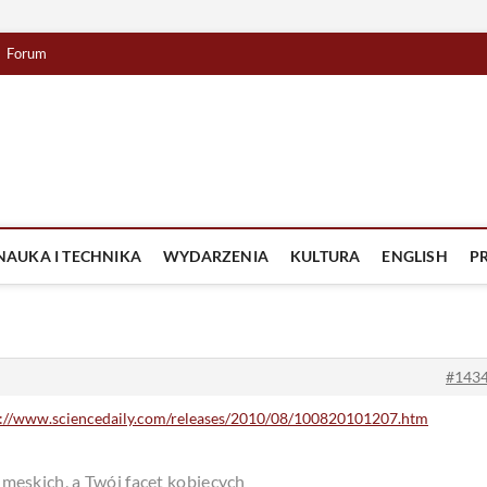
Forum
lista TV
IZJA
NAUKA I TECHNIKA
WYDARZENIA
KULTURA
ENGLISH
P
#143
p://www.sciencedaily.com/releases/2010/08/100820101207.htm
skich, a Twój facet kobiecych