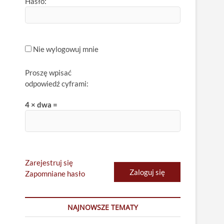
Hasło:
Nie wylogowuj mnie
Proszę wpisać
odpowiedź cyframi:
4 × dwa =
Zarejestruj się
Zaloguj się
Zapomniane hasło
NAJNOWSZE TEMATY