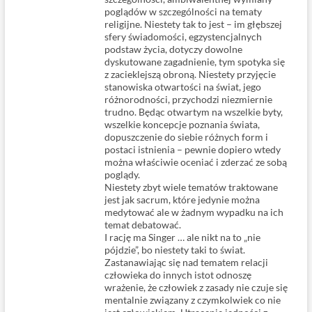
poglądów w szczególności na tematy
religijne. Niestety tak to jest – im głębszej
sfery świadomości, egzystencjalnych
podstaw życia, dotyczy dowolne
dyskutowane zagadnienie, tym spotyka się
z zacieklejszą obroną. Niestety przyjęcie
stanowiska otwartości na świat, jego
różnorodności, przychodzi niezmiernie
trudno. Będąc otwartym na wszelkie byty,
wszelkie koncepcje poznania świata,
dopuszczenie do siebie różnych form i
postaci istnienia – pewnie dopiero wtedy
można właściwie oceniać i zderzać ze sobą
poglądy.
Niestety zbyt wiele tematów traktowane
jest jak sacrum, które jedynie można
medytować ale w żadnym wypadku na ich
temat debatować.
I rację ma Singer … ale nikt na to „nie
pójdzie”, bo niestety taki to świat.
Zastanawiając się nad tematem relacji
człowieka do innych istot odnoszę
wrażenie, że człowiek z zasady nie czuje się
mentalnie związany z czymkolwiek co nie