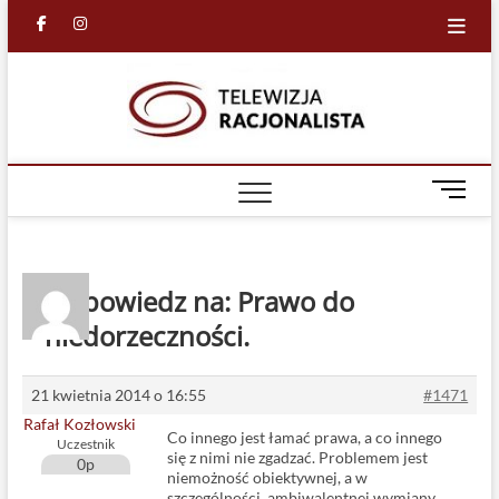
Skip
facebook
in
to
content
Racjona
RACJONALNA
TELEWIZJA
TV
M
e
n
u
B
Odpowiedz na: Prawo do
u
niedorzeczności.
t
t
o
21 kwietnia 2014 o 16:55
#1471
n
Rafał Kozłowski
Co innego jest łamać prawa, a co innego
Uczestnik
się z nimi nie zgadzać. Problemem jest
0p
niemożność obiektywnej, a w
szczególności, ambiwalentnej wymiany