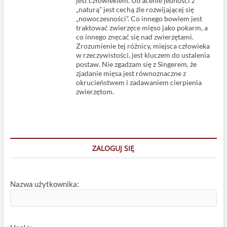
jest człowiekiem. Utracenie jedności z
„naturą” jest cechą źle rozwijającej się
„nowoczesności”. Co innego bowiem jest
traktować zwierzęce mięso jako pokarm, a
co innego znęcać się nad zwierzętami.
Zrozumienie tej różnicy, miejsca człowieka
w rzeczywistości, jest kluczem do ustalenia
postaw. Nie zgadzam się z Singerem, że
zjadanie mięsa jest równoznaczne z
okrucieństwem i zadawaniem cierpienia
zwierzętom.
ZALOGUJ SIĘ
Nazwa użytkownika: