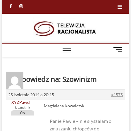
Skip
facebook
in
to
content
Racjona
RACJONALNA
TELEWIZJA
TV
M
e
n
u
B
Odpowiedz na: Szowinizm
u
t
t
25 kwietnia 2014 o 20:15
#1575
o
XYZPawel
Magdalena Kowalczyk
n
Uczestnik
0p
Panie Pawle – nie słyszałam o
zmuszaniu chłopców do