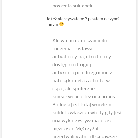
noszenia sukienek
Ja też nie słyszałem:P pisałem o czymś
innym
Ale wiem o zmuszaniu do
rodzenia – ustawa
antyaborcyjna, utrudniony
dostęp do drogiej
antykoncepcji. To zgodnie z
naturą kobieta zachodzi w
ciąże, ale społeczne
konsekwencje też ona ponosi.
Biologia jest tutaj wrogiem
kobiet zwłaszcza wtedy gdy jest
ona wykorzystywana przez
mężczyzn. Mężczyźni –
przeciwnicy aborcji są zawsze