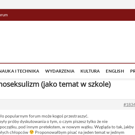
orum
lista TV
IZJA
NAUKA I TECHNIKA
WYDARZENIA
KULTURA
ENGLISH
P
oseksulizm (jako temat w szkole)
#183
ało popularnym forum może kogoś przestraszyć.
były próby dyskutowania o tym, o czym piszesz tylko że nie
d początku, pod innym pretekstem, w nowym wątku. Wygląda to tak, jakby
małych chłopców
Proponowałbym pisać na jeden temat w jednym