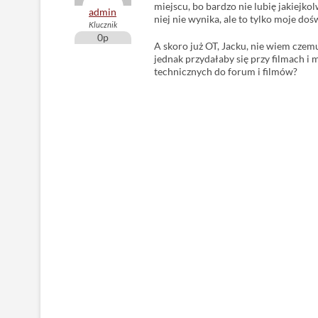
miejscu, bo bardzo nie lubię jakiejko
admin
niej nie wynika, ale to tylko moje doś
Klucznik
0p
A skoro już OT, Jacku, nie wiem czemu
jednak przydałaby się przy filmach i
technicznych do forum i filmów?