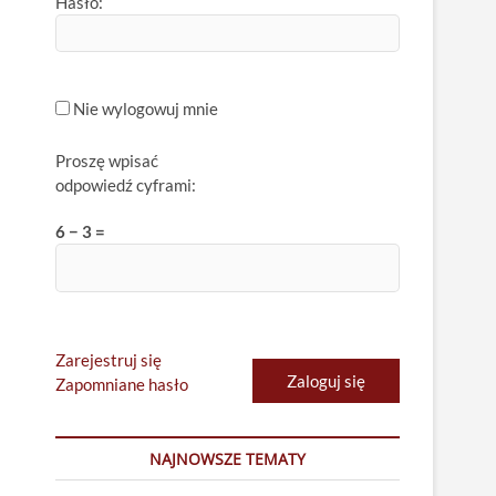
Hasło:
Nie wylogowuj mnie
Proszę wpisać
odpowiedź cyframi:
6 − 3 =
Zarejestruj się
Zaloguj się
Zapomniane hasło
NAJNOWSZE TEMATY