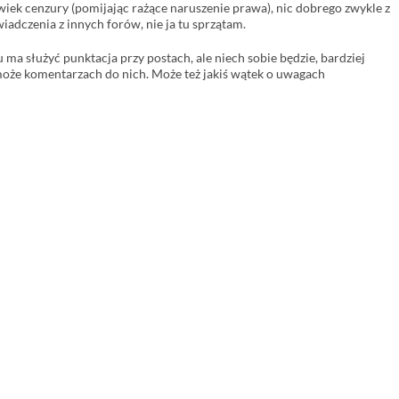
lwiek cenzury (pomijając rażące naruszenie prawa), nic dobrego zwykle z
wiadczenia z innych forów, nie ja tu sprzątam.
 ma służyć punktacja przy postach, ale niech sobie będzie, bardziej
 może komentarzach do nich. Może też jakiś wątek o uwagach