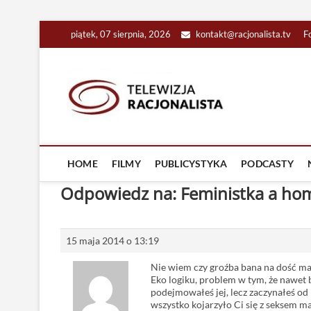
Skip
piątek, 07 sierpnia, 2026
kontakt@racjonalista.tv
F
to
content
Racjona
RACJONALNA TELEW
HOME
FILMY
PUBLICYSTYKA
PODCASTY
Odpowiedz na: Feministka a hom
15 maja 2014 o 13:19
Nie wiem czy groźba bana na dość m
Eko logiku, problem w tym, że nawet 
podejmowałeś jej, lecz zaczynałeś o
wszystko kojarzyło Ci się z seksem 