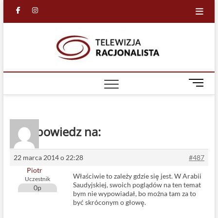
Skip
facebook
in
to
content
Racjona
RACJONALNA
TELEWIZJA
TV
M
e
n
u
B
Odpowiedz na:
u
t
t
22 marca 2014 o 22:28
#487
o
Piotr
Właściwie to zależy gdzie siȩ jest. W Arabii
n
Uczestnik
Saudyjskiej, swoich poglądów na ten temat
0p
bym nie wypowiadał, bo można tam za to
być skróconym o głowȩ.