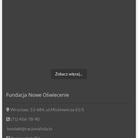
Zobacz więcej...
Fundacja Nowe Oświecenie
Wrocław, 51-684, ul.Mickiewicza 61/5
(71) 456-78-90
kontakt@racjonalista.tv