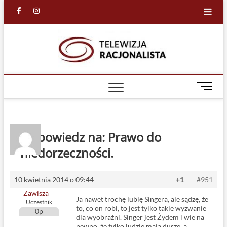
Skip
facebook
in
to
content
Racjona
RACJONALNA
TELEWIZJA
TV
M
e
n
u
B
Odpowiedz na: Prawo do
u
niedorzeczności.
t
t
o
10 kwietnia 2014 o 09:44
+1
#951
n
Zawisza
Ja nawet trochę lubię Singera, ale sądzę, że
Uczestnik
to, co on robi, to jest tylko takie wyzwanie
0p
dla wyobraźni. Singer jest Żydem i wie na
pewno, że tylko ludzie mają dusze, a