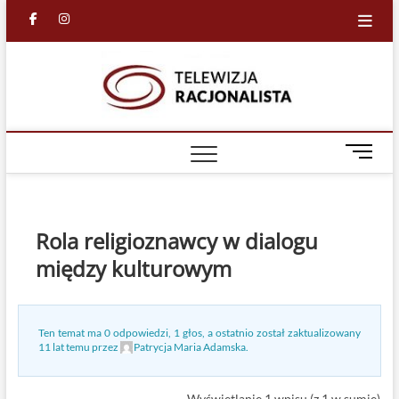
Skip
facebook
in
to
content
Racjona
RACJONALNA
TELEWIZJA
TV
M
e
n
u
B
Rola religioznawcy w dialogu
u
między kulturowym
t
t
o
n
Ten temat ma 0 odpowiedzi, 1 głos, a ostatnio został zaktualizowany
11 lat temu
przez
Patrycja Maria Adamska
.
Wyświetlanie 1 wpisu (z 1 w sumie)