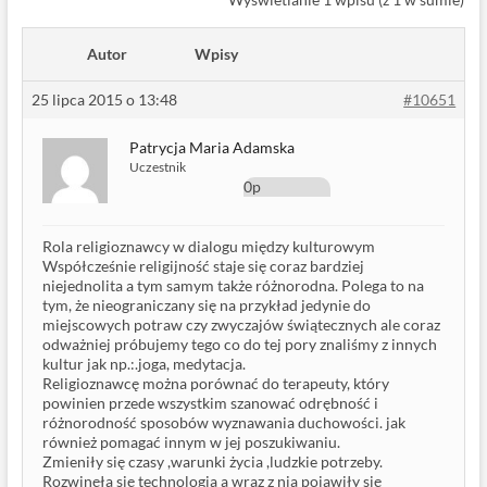
Autor
Wpisy
25 lipca 2015 o 13:48
#10651
Patrycja Maria Adamska
Uczestnik
0p
Rola religioznawcy w dialogu między kulturowym
Współcześnie religijność staje się coraz bardziej
niejednolita a tym samym także różnorodna. Polega to na
tym, że nieograniczany się na przykład jedynie do
miejscowych potraw czy zwyczajów świątecznych ale coraz
odważniej próbujemy tego co do tej pory znaliśmy z innych
kultur jak np.:.joga, medytacja.
Religioznawcę można porównać do terapeuty, który
powinien przede wszystkim szanować odrębność i
różnorodność sposobów wyznawania duchowości. jak
również pomagać innym w jej poszukiwaniu.
Zmieniły się czasy ,warunki życia ,ludzkie potrzeby.
Rozwinęła się technologia a wraz z nią pojawiły się