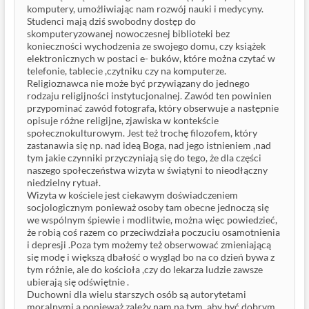
komputery, umożliwiając nam rozwój nauki i medycyny.
Studenci mają dziś swobodny dostęp do
skomputeryzowanej nowoczesnej biblioteki bez
konieczności wychodzenia ze swojego domu, czy książek
elektronicznych w postaci e- buków, które można czytać w
telefonie, tablecie ,czytniku czy na komputerze.
Religioznawca nie może być przywiązany do jednego
rodzaju religijności instytucjonalnej. Zawód ten powinien
przypominać zawód fotografa, który obserwuje a następnie
opisuje różne religijne, zjawiska w kontekście
społecznokulturowym. Jest też trochę filozofem, który
zastanawia się np. nad ideą Boga, nad jego istnieniem ,nad
tym jakie czynniki przyczyniają się do tego, że dla części
naszego społeczeństwa wizyta w świątyni to nieodłączny
niedzielny rytuał.
Wizyta w kościele jest ciekawym doświadczeniem
socjologicznym ponieważ osoby tam obecne jednoczą się
we wspólnym śpiewie i modlitwie, można więc powiedzieć,
że robią coś razem co przeciwdziała poczuciu osamotnienia
i depresji .Poza tym możemy też obserwować zmieniającą
się modę i większą dbałość o wygląd bo na co dzień bywa z
tym różnie, ale do kościoła ,czy do lekarza ludzie zawsze
ubierają się odświętnie .
Duchowni dla wielu starszych osób są autorytetami
moralnymi a ponieważ zależy nam na tym, aby być dobrym