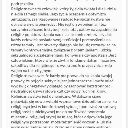
podręcznika .
Religioznawca to człowiek, który żyje dla świata i dla ludzi a
nie dla samego siebie. Jego życie przepełnia optymizm
,entuzjazm, zaangażowanie i radość Religioznawstwa nie
uprawia się dla pieniędzy . Nie jest on wrogiem ani też
sprzymierzeńcem, instytucji kościoła , patrzy na zagadnienia
religii z punktu widzenia nauki a nie koniecznie wiary .Jak
każdy człowiek posiada swoje refleksje i przemyślenia na
różne tematy .Jest otwarty dlatego nie boi się rozmawiać na
tematy kontrowersyjne, związane z przemijaniem ,ludzką
seksualnością ,uzależnieniami, konwersją czy apostazją .Jest
człowiekiem, który wie ,że zbytni fundamentalizm może być
szkodliwy dla religijnego rozwoju ,może przyczynić się do
wojen na tle religijnym.
Religioznawca wie, że każdy ma prawo do szukania swojej
prawdy, że pojęcie sekty nie jest jednoznaczne i może mieć
wydźwięk negatywny dlatego by zachować bezstronność i
neutralność używa słowa kult czy nowy ruch religijny.
Religioznawstwo jest dynamiczne. W dalszym ciągu
pojawiają się nowe związki wyznaniowe dziś odbiorca rynku
religijnego jest w komfortowej sytuacji ponieważ za sprawą
religijności subiektywnej ma on możliwość tworzenia
mieszanki religijnej szytej na miarę, która odpowiada jego
religijnym potrzebom, może też zmienić wyznanie lub nie
wyznawać żadnej religii. Przecież na tym polega wolność