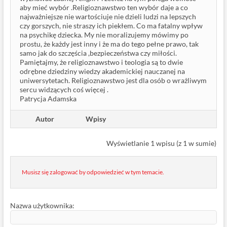
aby mieć wybór .Religioznawstwo ten wybór daje a co
najważniejsze nie wartościuje nie dzieli ludzi na lepszych
czy gorszych, nie straszy ich piekłem. Co ma fatalny wpływ
na psychikę dziecka. My nie moralizujemy mówimy po
prostu, że każdy jest inny i że ma do tego pełne prawo, tak
samo jak do szczęścia ,bezpieczeństwa czy miłości.
Pamiętajmy, że religioznawstwo i teologia są to dwie
odrębne dziedziny wiedzy akademickiej nauczanej na
uniwersytetach. Religioznawstwo jest dla osób o wrażliwym
sercu widzących coś więcej .
Patrycja Adamska
Autor
Wpisy
Wyświetlanie 1 wpisu (z 1 w sumie)
Musisz się zalogować by odpowiedzieć w tym temacie.
Nazwa użytkownika: