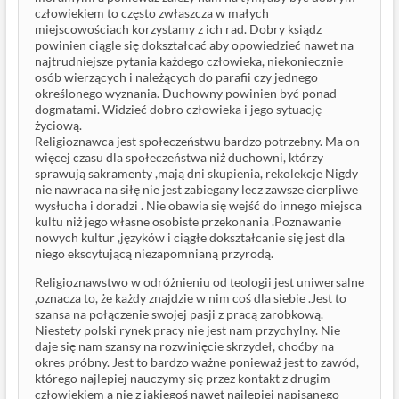
człowiekiem to często zwłaszcza w małych
miejscowościach korzystamy z ich rad. Dobry ksiądz
powinien ciągle się dokształcać aby opowiedzieć nawet na
najtrudniejsze pytania każdego człowieka, niekoniecznie
osób wierzących i należących do parafii czy jednego
określonego wyznania. Duchowny powinien być ponad
dogmatami. Widzieć dobro człowieka i jego sytuację
życiową.
Religioznawca jest społeczeństwu bardzo potrzebny. Ma on
więcej czasu dla społeczeństwa niż duchowni, którzy
sprawują sakramenty ,mają dni skupienia, rekolekcje Nigdy
nie nawraca na siłę nie jest zabiegany lecz zawsze cierpliwe
wysłucha i doradzi . Nie obawia się wejść do innego miejsca
kultu niż jego własne osobiste przekonania .Poznawanie
nowych kultur ,języków i ciągłe dokształcanie się jest dla
niego ekscytującą niezapomnianą przyrodą.
Religioznawstwo w odróżnieniu od teologii jest uniwersalne
,oznacza to, że każdy znajdzie w nim coś dla siebie .Jest to
szansa na połączenie swojej pasji z pracą zarobkową.
Niestety polski rynek pracy nie jest nam przychylny. Nie
daje się nam szansy na rozwinięcie skrzydeł, choćby na
okres próbny. Jest to bardzo ważne ponieważ jest to zawód,
którego najlepiej nauczymy się przez kontakt z drugim
człowiekiem a nie z jakiegoś nawet najlepiej napisanego