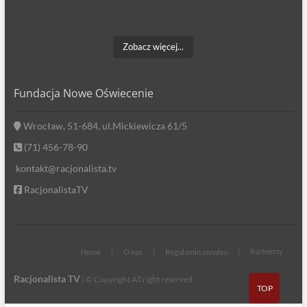
Zobacz więcej...
Fundacja Nowe Oświecenie
Wrocław, 51-684, ul.Mickiewicza 61/5
(71) 456-78-90
kontakt@racjonalista.tv
RacjonalistaTV
Partnerzy
Home
O nas
Regulamin serwisu
Racjonalista TV
| © Copyright All right reserved
TOP