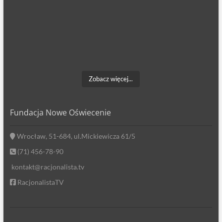
Zobacz więcej...
Fundacja Nowe Oświecenie
Wrocław, 51-684, ul.Mickiewicza 61/5
(71) 456-78-90
kontakt@racjonalista.tv
RacjonalistaTV