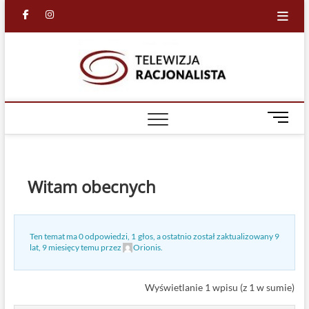
Skip
facebook
in
to
content
Racjona
RACJONALNA
TELEWIZJA
TV
M
e
n
u
B
Witam obecnych
u
t
t
Ten temat ma 0 odpowiedzi, 1 głos, a ostatnio został zaktualizowany
9
o
lat, 9 miesięcy temu
przez
Orionis
.
n
Wyświetlanie 1 wpisu (z 1 w sumie)