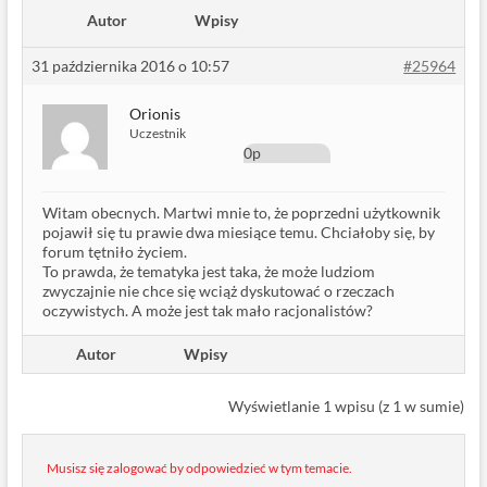
Autor
Wpisy
31 października 2016 o 10:57
#25964
Orionis
Uczestnik
0p
Witam obecnych. Martwi mnie to, że poprzedni użytkownik
pojawił się tu prawie dwa miesiące temu. Chciałoby się, by
forum tętniło życiem.
To prawda, że tematyka jest taka, że może ludziom
zwyczajnie nie chce się wciąż dyskutować o rzeczach
oczywistych. A może jest tak mało racjonalistów?
Autor
Wpisy
Wyświetlanie 1 wpisu (z 1 w sumie)
Musisz się zalogować by odpowiedzieć w tym temacie.