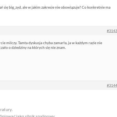
ał się big_zyd, ale w jakim zakresie nie obowiązuje? Co konkretnie ma
#314
rcie milczy. Tamta dyskusja chyba zamarła, ja w każdym razie nie
czało o dziedziny na których się nie znam.
#314
ratury.
finiować jako silnik spalinowy.