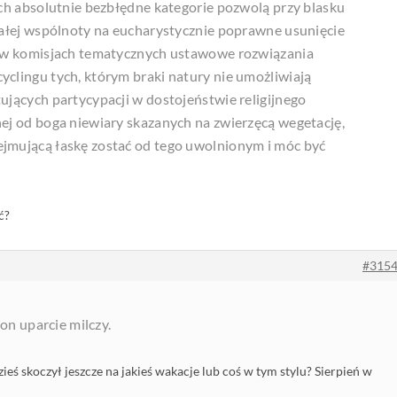
Ich absolutnie bezbłędne kategorie pozwolą przy blasku
całej wspólnoty na eucharystycznie poprawne usunięcie
ć w komisjach tematycznych ustawowe rozwiązania
clingu tych, którym braki natury nie umożliwiają
ujących partycypacji w dostojeństwie religijnego
ej od boga niewiary skazanych na zwierzęcą wegetację,
jmującą łaskę zostać od tego uwolnionym i móc być
ć?
#315
 on uparcie milczy.
ieś skoczył jeszcze na jakieś wakacje lub coś w tym stylu? Sierpień w