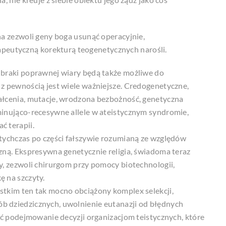
na zezwoli geny boga usunąć operacyjnie,
terapeutyczną korekturą teogenetycznych narośli.
 braki poprawnej wiary będą także możliwe do
z pewnością jest wiele ważniejsze. Credogenetyczne,
ałcenia, mutacje, wrodzona bezbożność, genetyczna
minująco-recesywne allele w ateistycznym syndromie,
ć terapii.
tychczas po części fałszywie rozumianą ze względów
zną. Ekspresywna genetycznie religia, świadoma teraz
y, zezwoli chirurgom przy pomocy biotechnologii,
 na szczyty.
tkim ten tak mocno obciążony komplex selekcji,
 dziedzicznych, uwolnienie eutanazji od błędnych
zać podejmowanie decyzji organizacjom teistycznych, które