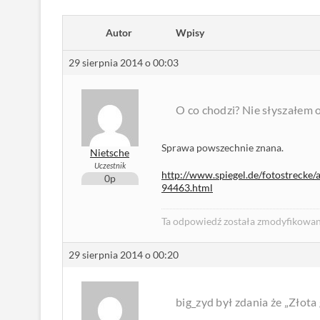
Autor
Wpisy
29 sierpnia 2014 o 00:03
O co chodzi? Nie słyszałem 
Sprawa powszechnie znana.
Nietsche
Uczestnik
http://www.spiegel.de/fotostrecke/a
0p
94463.html
Ta odpowiedź została zmodyfikowana
29 sierpnia 2014 o 00:20
big_zyd był zdania że „Złota