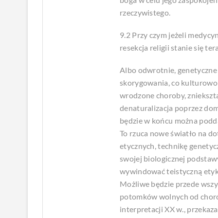
rzeczywistego.
9.2 Przy czym jeżeli medycy
resekcja religii stanie się 
Albo odwrotnie, genetyczne
skorygowania, co kulturowo 
wrodzone choroby, zniekszt
denaturalizacja poprzez do
będzie w końcu można podda
To rzuca nowe światło na do
etycznych, technikę genetyc
swojej biologicznej podstaw
wywindować teistyczną etykę
Możliwe będzie przede wszys
potomków wolnych od chorób
interpretacji XX w., przeka