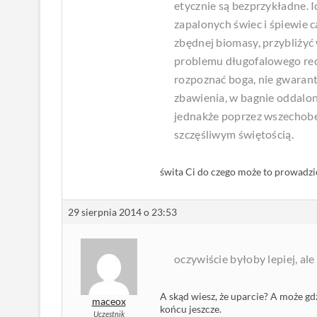
etycznie są bezprzykładne. 
zapalonych świec i śpiewie 
zbędnej biomasy, przybliży
problemu długofalowego recy
rozpoznać boga, nie gwarant
zbawienia, w bagnie oddalon
jednakże poprzez wszechobe
szczęśliwym świętością.
świta Ci do czego może to prowadzi
29 sierpnia 2014 o 23:53
oczywiście byłoby lepiej, ale
A skąd wiesz, że uparcie? A może gdz
maceox
końcu jeszcze.
Uczestnik