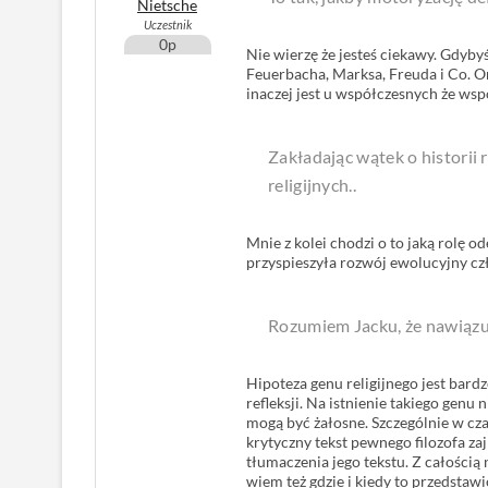
Nietsche
Uczestnik
0p
Nie wierzę że jesteś ciekawy. Gdyby
Feuerbacha, Marksa, Freuda i Co. O
inaczej jest u współczesnych że ws
Zakładając wątek o historii 
religijnych..
Mnie z kolei chodzi o to jaką rolę o
przyspieszyła rozwój ewolucyjny cz
Rozumiem Jacku, że nawiązu
Hipoteza genu religijnego jest bardz
refleksji. Na istnienie takiego gen
mogą być żałosne. Szczególnie w cza
krytyczny tekst pewnego filozofa za
tłumaczenia jego tekstu. Z całością 
wiem też gdzie i kiedy to przedstaw