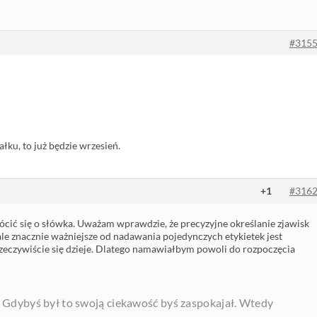
#315
ku, to już będzie wrzesień.
+1
#316
ócić się o słówka. Uważam wprawdzie, że precyzyjne określanie zjawisk
ale znacznie ważniejsze od nadawania pojedynczych etykietek jest
rzeczywiście się dzieje. Dlatego namawiałbym powoli do rozpoczęcia
y. Gdybyś był to swoją ciekawość byś zaspokajał. Wtedy