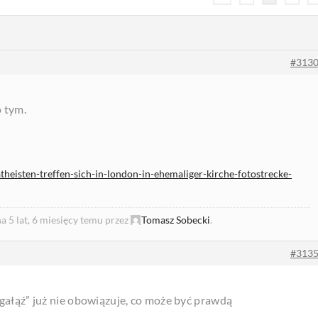
#313
o tym.
theisten-treffen-sich-in-london-in-ehemaliger-kirche-fotostrecke-
 5 lat, 6 miesięcy temu przez
Tomasz Sobecki
.
#313
 gałąź” już nie obowiązuje, co może być prawdą