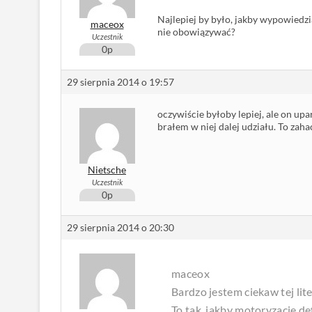
Najlepiej by było, jakby wypowiedzi
maceox
nie obowiązywać?
Uczestnik
0p
29 sierpnia 2014 o 19:57
oczywiście byłoby lepiej, ale on upa
brałem w niej dalej udziału. To zaha
Nietsche
Uczestnik
0p
29 sierpnia 2014 o 20:30
maceox
Bardzo jestem ciekaw tej lite
To tak, jakby motoryzację de