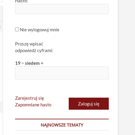
Hasło:
0
Nie wylogowuj mnie
Proszę wpisać
odpowiedź cyframi:
19 − siedem =
Zarejestruj się
Zaloguj się
Zapomniane hasło
5
NAJNOWSZE TEMATY