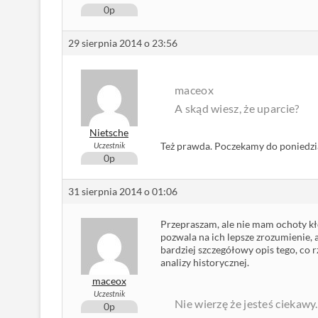
0p
29 sierpnia 2014 o 23:56
maceox
A skąd wiesz, że uparcie?
Nietsche
Też prawda. Poczekamy do poniedział
Uczestnik
0p
31 sierpnia 2014 o 01:06
Przepraszam, ale nie mam ochoty kł
pozwala na ich lepsze zrozumienie, 
bardziej szczegółowy opis tego, co 
analizy historycznej.
maceox
Uczestnik
Nie wierzę że jesteś ciekaw
0p