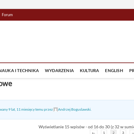
Forum
lista TV
IZJA
NAUKA I TECHNIKA
WYDARZENIA
KULTURA
ENGLISH
P
sowe
zowany
9 lat, 11 miesięcy temu
przez
Andrzej Boguslawski
.
Wyświetlanie 15 wpisów - od 16 do 30 (z 32 w sumi
←
1
2
3