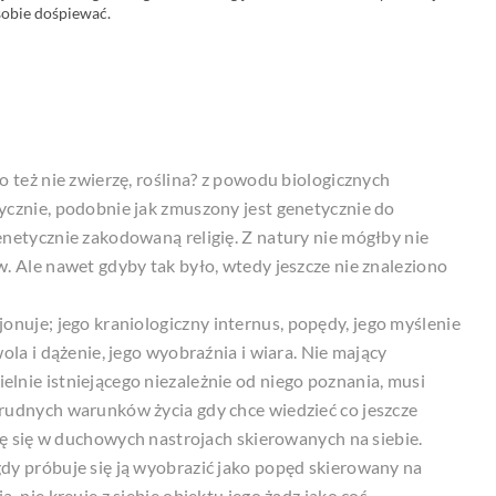
obie dośpiewać.
o też nie zwierzę, roślina? z powodu biologicznych
ycznie, podobnie jak zmuszony jest genetycznie do
enetycznie zakodowaną religię. Z natury nie mógłby nie
w. Ale nawet gdyby tak było, wtedy jeszcze nie znaleziono
jonuje; jego kraniologiczny
internus
, popędy, jego myślenie
wola i dążenie, jego wyobraźnia i wiara. Nie mający
lnie istniejącego niezależnie od niego poznania, musi
rudnych warunków życia gdy chce wiedzieć co jeszcze
się się w duchowych nastrojach skierowanych na siebie.
dy próbuje się ją wyobrazić jako popęd skierowany na
, nie kreuje z siebie obiektu jego żądz jako coś