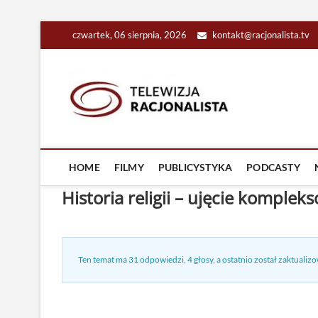
Skip
czwartek, 06 sierpnia, 2026
kontakt@racjonalista.tv
to
content
Racjona
RACJONALNA TELEW
HOME
FILMY
PUBLICYSTYKA
PODCASTY
Historia religii – ujęcie komplek
Ten temat ma 31 odpowiedzi, 4 głosy, a ostatnio został zaktuali