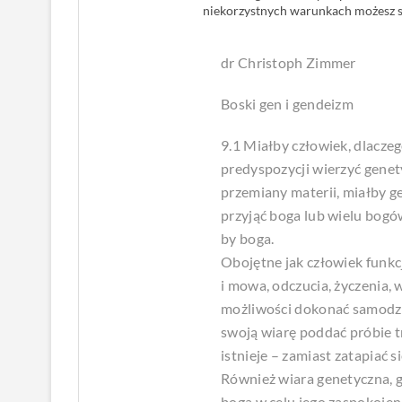
niekorzystnych warunkach możesz s
dr Christoph Zimmer
Boski gen i gendeizm
9.1 Miałby człowiek, dlaczeg
predyspozycji wierzyć genet
przemiany materii, miałby g
przyjąć boga lub wielu bogó
by boga.
Obojętne jak człowiek funkc
i mowa, odczucia, życzenia, 
możliwości dokonać samodzie
swoją wiarę poddać próbie t
istnieje – zamiast zatapiać 
Również wiara genetyczna, g
boga w celu jego zaspokojenia