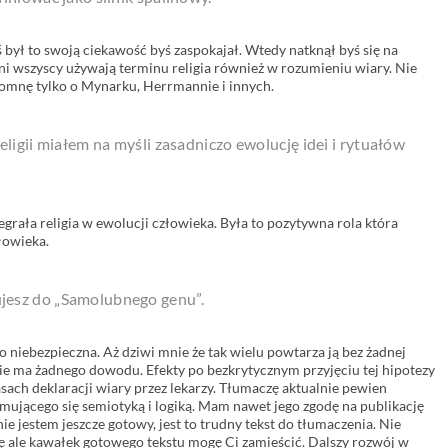
ś był to swoją ciekawość byś zaspokajał. Wtedy natknął byś się na
ni wszyscy używają terminu religia również w rozumieniu wiary. Nie
pomnę tylko o Mynarku, Herrmannie i innych.
religii miałem na myśli zasadniczo ewolucję idei i rytuałów
degrała religia w ewolucji człowieka. Była to pozytywna rola która
łowieka.
jesz do „Samolubnego genu”.
o niebezpieczna. Aż dziwi mnie że tak wielu powtarza ją bez żadnej
u nie ma żadnego dowodu. Efekty po bezkrytycznym przyjęciu tej hipotezy
sach deklaracji wiary przez lekarzy. Tłumaczę aktualnie pewien
jmującego się semiotyką i logiką. Mam nawet jego zgodę na publikację
nie jestem jeszcze gotowy, jest to trudny tekst do tłumaczenia. Nie
ię ale kawałek gotowego tekstu mogę Ci zamieścić. Dalszy rozwój w