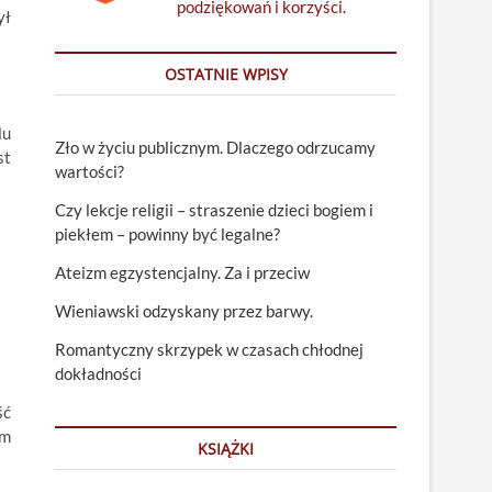
podziękowań i korzyści.
ył
OSTATNIE WPISY
lu
Zło w życiu publicznym. Dlaczego odrzucamy
st
wartości?
Czy lekcje religii – straszenie dzieci bogiem i
piekłem – powinny być legalne?
Ateizm egzystencjalny. Za i przeciw
Wieniawski odzyskany przez barwy.
Romantyczny skrzypek w czasach chłodnej
dokładności
ść
em
KSIĄŻKI