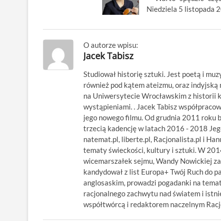
Niedziela 5 listopada 
O autorze wpisu:
Jacek Tabisz
Studiował historię sztuki. Jest poetą i muz
również pod kątem ateizmu, oraz indyjsk
na Uniwersytecie Wrocławskim z historii kl
wystąpieniami. . Jacek Tabisz współpraco
jego nowego filmu. Od grudnia 2011 roku 
trzecią kadencję w latach 2016 - 2018 Jego
natemat.pl, liberte.pl, Racjonalista.pl i Ha
tematy świeckości, kultury i sztuki. W 20
wicemarszałek sejmu, Wandy Nowickiej za
kandydował z list Europa+ Twój Ruch do p
anglosaskim, prowadzi pogadanki na temat
racjonalnego zachwytu nad światem i istnie
współtwórcą i redaktorem naczelnym Racjon