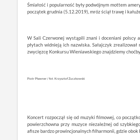
Śmiałość i popularność były podwójnym mottem ame
początek grudnia (5.12.2019), mróz ściął trawę i kałuże
W Sali Czerwonej wystąpili znani i doceniani polscy a
płytach widnieją ich nazwiska. Sałajczyk zrealizował
zwycięzcę Konkursu Wieniawskiego znajdziemy choćby
Piotr Pławner / fot. Krzysztof Zuczkowski
Koncert rozpoczął się od muzyki filmowej, co początk
powierzchowna przy muzyce niezależnej od szybkiego 
afisze bardzo prowincjonalnych filharmonii, gdzie obo