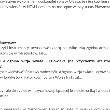
 świetnym wykonaniem doskonałej sonaty Glassa, że nie skupiłem s
 udany wieczór w NFM i czekam na następne wizyty u nas Pławnera
filmowców
ki instrumenty smyczkowe rządzą nie tylko swą zgodną armią
akomicie w roli solistów. Tak…
a ogólna wizja świata i człowieka (na przykładzie ateistó
w)
osławieństwo? Postawy wobec bólu a ogólna wizja świata i człowie
ów, buddystów i katolików) Sylwia Wojas Instytut…
rolę skrzypiec w muzyce nowej, łączącej je z elektroniką i wideo.
Musica…
ć weekendu w Narodowym Forum Muzyki, z muzyką oczywiści