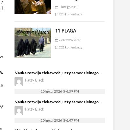
ię
3 lutego 2018
 i
223 komentarze
11 PLAGA
7 czerwca 2017
221 komentarzy
 w
w,
Nauka rozwija ciekawość, uczy samodzielnego...
Patty Black
ka
20 lipca, 2026 @ 6:59 PM
Nauka rozwija ciekawość, uczy samodzielnego...
 W
Patty Black
20 lipca, 2026 @ 6:47 PM
e.