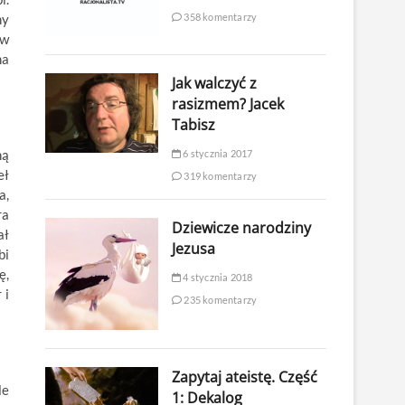
ny
358 komentarzy
ów
na
Jak walczyć z
rasizmem? Jacek
Tabisz
ną
6 stycznia 2017
eł
319 komentarzy
a,
ra
Dziewicze narodziny
ał
Jezusa
bi
ę,
4 stycznia 2018
 i
235 komentarzy
Zapytaj ateistę. Część
le
1: Dekalog