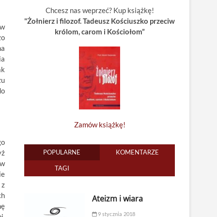
Chcesz nas weprzeć? Kup książkę!
"Żołnierz i filozof. Tadeusz Kościuszko przeciw
 w
królom, carom i Kościołom”
zo
na
ia
ak
zu
do
Zamów książkę!
go
yż
POPULARNE
KOMENTARZE
 w
TAGI
ie
 z
ch
Ateizm i wiara
nę
9 stycznia 2018
i.