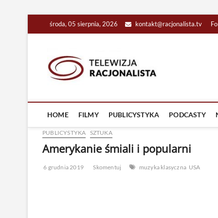
Skip
środa, 05 sierpnia, 2026
kontakt@racjonalista.tv
Fo
to
content
Racjona
RACJONALNA TELEW
HOME
FILMY
PUBLICYSTYKA
PODCASTY
PUBLICYSTYKA
SZTUKA
Amerykanie śmiali i popularni
6 grudnia 2019
Skomentuj
muzyka klasyczna
USA