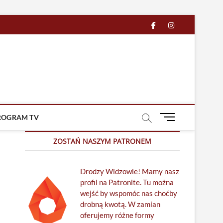
facebook
in
M
ROGRAM TV
e
n
ZOSTAŃ NASZYM PATRONEM
u
B
Drodzy Widzowie! Mamy nasz
u
profil na Patronite. Tu można
t
wejść by wspomóc nas choćby
t
drobną kwotą. W zamian
o
oferujemy różne formy
n