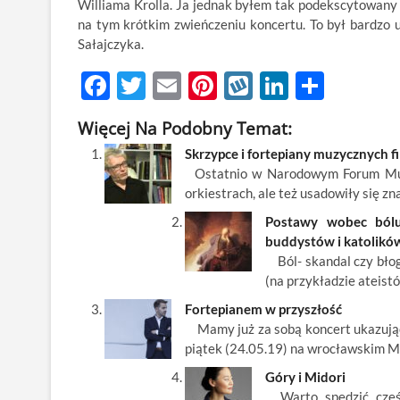
Williama Krolla. Ja jednak byłem tak podekscytowany
na tym krótkim zwieńczeniu koncertu. To był bardzo
Sałajczyka.
F
T
E
Pi
W
Li
S
ac
w
m
nt
y
n
h
Więcej Na Podobny Temat:
e
itt
ail
er
k
k
ar
Skrzypce i fortepiany muzycznych 
b
er
es
o
e
e
Ostatnio w Narodowym Forum Muzy
o
t
p
dI
orkiestrach, ale też usadowiły się zn
o
n
Postawy wobec bólu 
buddystów i katolikó
k
Ból- skandal czy błog
(na przykładzie ateist
Fortepianem w przyszłość
Mamy już za sobą koncert ukazujący 
piątek (24.05.19) na wrocławskim 
Góry i Midori
Warto spędzić częś