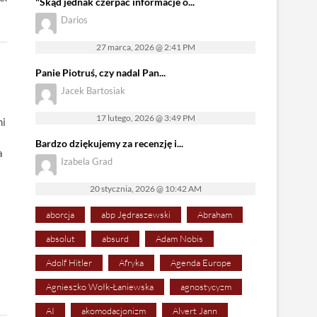
"Skąd jednak czerpać informacje o...
Darios
27 marca, 2026 @ 2:41 PM
Panie Piotruś, czy nadal Pan...
Jacek Bartosiak
17 lutego, 2026 @ 3:49 PM
mi
Bardzo dziękujemy za recenzję i...
a
Izabela Grad
20 stycznia, 2026 @ 10:42 AM
aborcja
abp Jędraszewski
Abraham
absolut
absurd
Adam Nobis
Adolf Hitler
Afryka
Agenda Europe
Agnieszko Wołk-Łaniewska
agnostycyzm
AI
akomodacjonizm
Alvert Jann