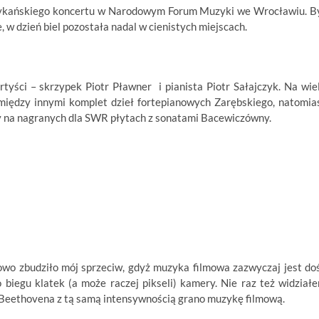
rykańskiego koncertu w Narodowym Forum Muzyki we Wrocławiu. B
, w dzień biel pozostała nadal w cienistych miejscach.
rtyści – skrzypek Piotr Pławner i pianista Piotr Sałajczyk. Na wie
 między innymi komplet dzieł fortepianowych Zarębskiego, natomia
 na nagranych dla SWR płytach z sonatami Bacewiczówny.
owo zbudziło mój sprzeciw, gdyż muzyka filmowa zazwyczaj jest do
biegu klatek (a może raczej pikseli) kamery. Nie raz też widział
k Beethovena z tą samą intensywnością grano muzykę filmową.