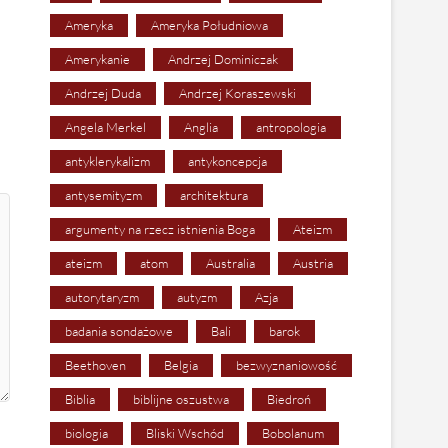
Ameryka
Ameryka Południowa
Amerykanie
Andrzej Dominiczak
Andrzej Duda
Andrzej Koraszewski
Angela Merkel
Anglia
antropologia
antyklerykalizm
antykoncepcja
antysemityzm
architektura
argumenty na rzecz istnienia Boga
Ateizm
ateizm
atom
Australia
Austria
autorytaryzm
autyzm
Azja
badania sondażowe
Bali
barok
Beethoven
Belgia
bezwyznaniowość
Biblia
biblijne oszustwa
Biedroń
biologia
Bliski Wschód
Bobolanum