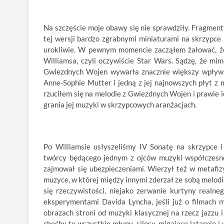
Na szczęście moje obawy się nie sprawdziły. Fragment
tej wersji bardzo zgrabnymi miniaturami na skrzypce i
urokliwie. W pewnym momencie zacząłem żałować, że 
Williamsa, czyli oczywiście Star Wars. Sądzę, że mim
Gwiezdnych Wojen wywarła znacznie większy wpływ n
Anne-Sophie Mutter i jedną z jej najnowszych płyt z 
rzuciłem się na melodie z Gwiezdnych Wojen i prawie i
grania jej muzyki w skrzypcowych aranżacjach.
Po Williamsie usłyszeliśmy IV Sonatę na skrzypce 
twórcy będącego jednym z ojców muzyki współczesnej
zajmował się ubezpieczeniami. Wierzył też w metafiz
muzyce, w której między innymi zderzał ze sobą melod
się rzeczywistości, niejako zerwanie kurtyny realne
eksperymentami Davida Lyncha, jeśli już o filmach 
obrazach stroni od muzyki klasycznej na rzecz jazzu 
choćby te wszystkie młyny, silosy, migające latarnie i