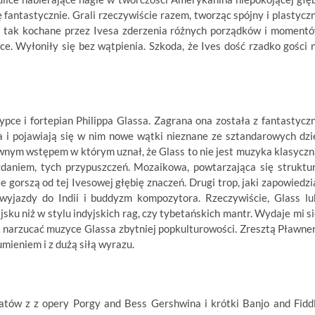
 fantastycznie. Grali rzeczywiście razem, tworząc spójny i plastycz
i tak kochane przez Ivesa zderzenia różnych porządków i moment
ce. Wyłoniły się bez wątpienia. Szkoda, że Ives dość rzadko gości 
pce i fortepian Philippa Glassa. Zagrana ona została z fantastycz
 i pojawiają się w nim nowe wątki nieznane ze sztandarowych dzi
wnym wstępem w którym uznał, że Glass to nie jest muzyka klasyczn
zdaniem, tych przypuszczeń. Mozaikowa, powtarzająca się struktu
e gorszą od tej Ivesowej głębię znaczeń. Drugi trop, jaki zapowiedzi
wyjazdy do Indii i buddyzm kompozytora. Rzeczywiście, Glass lu
sku niż w stylu indyjskich rag, czy tybetańskich mantr. Wydaje mi si
narzucać muzyce Glassa zbytniej popkulturowości. Zresztą Pławner
umieniem i z dużą siłą wyrazu.
atów z z opery Porgy and Bess Gershwina i krótki Banjo and Fidd