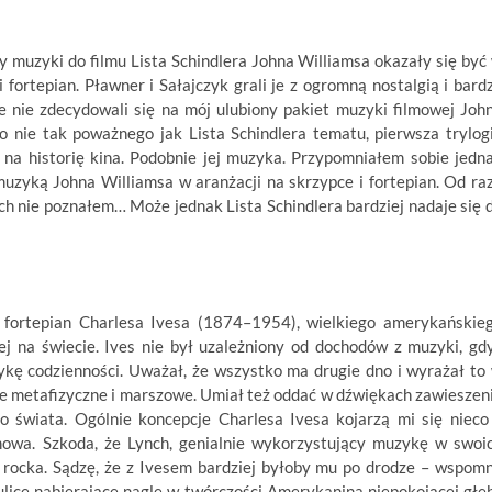
y muzyki do filmu Lista Schindlera Johna Williamsa okazały się być
 fortepian. Pławner i Sałajczyk grali je z ogromną nostalgią i bard
nie zdecydowali się na mój ulubiony pakiet muzyki filmowej Joh
o nie tak poważnego jak Lista Schindlera tematu, pierwsza trylog
a historię kina. Podobnie jej muzyka. Przypomniałem sobie jedn
muzyką Johna Williamsa w aranżacji na skrzypce i fortepian. Od ra
ch nie poznałem… Może jednak Lista Schindlera bardziej nadaje się 
i fortepian Charlesa Ivesa (1874–1954), wielkiego amerykańskie
 na świecie. Ives nie był uzależniony od dochodów z muzyki, gd
ykę codzienności. Uważał, że wszystko ma drugie dno i wyrażał to
ie metafizyczne i marszowe. Umiał też oddać w dźwiękach zawieszen
go świata. Ogólnie koncepcje Charlesa Ivesa kojarzą mi się nieco
mowa. Szkoda, że Lynch, genialnie wykorzystujący muzykę w swoi
i rocka. Sądzę, że z Ivesem bardziej byłoby mu po drodze – wspom
 ulice nabierające nagle w twórczości Amerykanina niepokojącej głęb