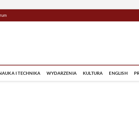
rum
lista TV
IZJA
NAUKA I TECHNIKA
WYDARZENIA
KULTURA
ENGLISH
P