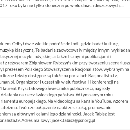
2017 roku była nie tylko słoneczna po wielu dniach deszczowych,…
ykiem. Odbył dwie wielkie podróże do Indii, gdzie badał kulturę,
ą muzykę klasyczną. Te badania zaowocowały między innymi wykłada
asycznej muzyki indyjskiej, a także licznymi publikacjami i
wał z reżyserem Zbigniewem Rybczyńskim przy tworzeniu scenariusz
był prezesem Polskiego Stowarzyszenia Racjonalistów, wybranym na
 liczne teksty dostępne są także na portalach Racjonalista.tv,
numan.pl. Organizator i uczestnik wielu festiwali i konferencji na
14 laureat Kryształowego Świecznika publiczności, nagrody
 działania na rzecz świeckiego państwa. W tym samym roku
arlamentu europejskiego. Na videoblogu na kanale YouTube, wzorem
 ateizmu. Twórcze połączenie nauki ze sztuką, promowanie
niem są głównymi celami jego działalności. Jacek Tabisz jest
alista.tv. Adres mailowy: jacek.tabisz@psr.org.pl