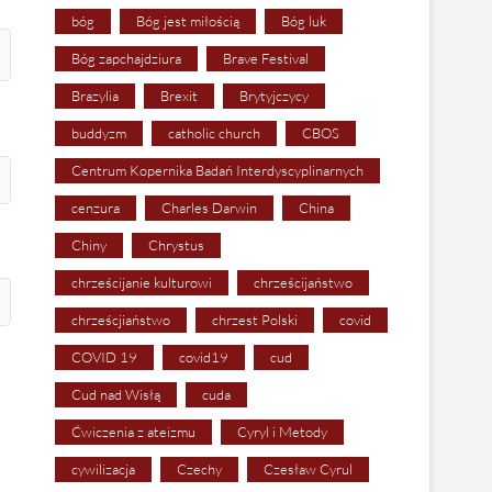
bóg
Bóg jest miłością
Bóg luk
Bóg zapchajdziura
Brave Festival
Brazylia
Brexit
Brytyjczycy
buddyzm
catholic church
CBOS
Centrum Kopernika Badań Interdyscyplinarnych
cenzura
Charles Darwin
China
Chiny
Chrystus
chrześcijanie kulturowi
chrześcijaństwo
chrześcjiaństwo
chrzest Polski
covid
COVID 19
covid19
cud
Cud nad Wisłą
cuda
Ćwiczenia z ateizmu
Cyryl i Metody
cywilizacja
Czechy
Czesław Cyrul