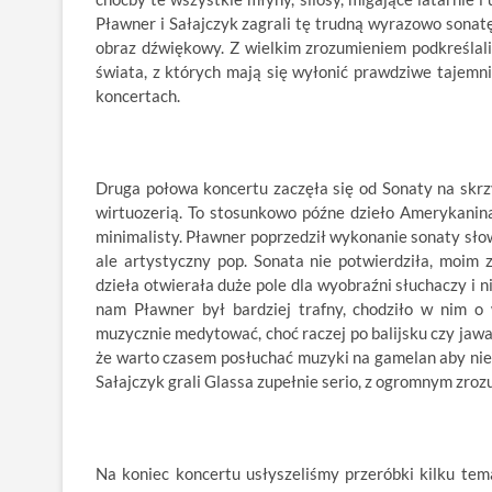
Pławner i Sałajczyk zagrali tę trudną wyrazowo sonatę
obraz dźwiękowy. Z wielkim zrozumieniem podkreślal
świata, z których mają się wyłonić prawdziwe tajemni
koncertach.
Druga połowa koncertu zaczęła się od Sonaty na skrzy
wirtuozerią. To stosunkowo późne dzieło Amerykanina
minimalisty. Pławner poprzedził wykonanie sonaty sło
ale artystyczny pop. Sonata nie potwierdziła, moim 
dzieła otwierała duże pole dla wyobraźni słuchaczy i ni
nam Pławner był bardziej trafny, chodziło w nim o 
muzycznie medytować, choć raczej po balijsku czy jawaj
że warto czasem posłuchać muzyki na gamelan aby nie 
Sałajczyk grali Glassa zupełnie serio, z ogromnym zroz
Na koniec koncertu usłyszeliśmy przeróbki kilku tem