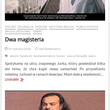
ATEIZM
EDUKACJA
HUMOR
KRYTYKA RELIGII
PUBLICYSTYKA
SPOŁECZEŃSTWO
ŚWIAT
Dwa magisteria
29 czerwca 2016
160 komentarzy
ateizm
fanatyzm
fundamentalizm
humor
Janusz Kowalik
wiara
Spotykamy na ulicy znajomego Jurka, który powiedział kilka
dni temu, że chce kupić nowy samochód. Po przywitaniu
mówimy Jurkowi w ramach dowcipu: Mam dobrą wiadomość…
Dwa
Czytaj dalej
magisteria