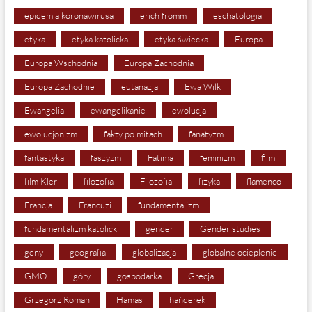
epidemia koronawirusa
erich fromm
eschatologia
etyka
etyka katolicka
etyka świecka
Europa
Europa Wschodnia
Europa Zachodnia
Europa Zachodnie
eutanazja
Ewa Wilk
Ewangelia
ewangelikanie
ewolucja
ewolucjonizm
fakty po mitach
fanatyzm
fantastyka
faszyzm
Fatima
feminizm
film
film Kler
filozofia
Filozofia
fizyka
flamenco
Francja
Francuzi
fundamentalizm
fundamentalizm katolicki
gender
Gender studies
geny
geografia
globalizacja
globalne ocieplenie
GMO
góry
gospodarka
Grecja
Grzegorz Roman
Hamas
hańderek