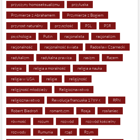
przyczyny homoseksualizmu
przyłuska
Przymierze z Abrahamem
Przymierze z Bogiem
przyrost naturalny
przyszłość
PSL
PSR
psychologia
Putin
racjonalista
racjonalizm
racjonalność
racjonalność świata
Radosław Czarnecki
radykalizm
radykalna prawica
rasizm
Razem
religia
religia a moralność
religia a nauka
religia w USA
religie
religijność
religijność młodzieży
Religioznawstwo
religioznawstwo
Rewolucja francuska 1789 r.
RFN
Robert Biedroń
romantyzm
Rosja
rosłaniec
równość
rozum
rozwód
rozwód kościelny
rozwody
Rumunia
rząd
Rzym