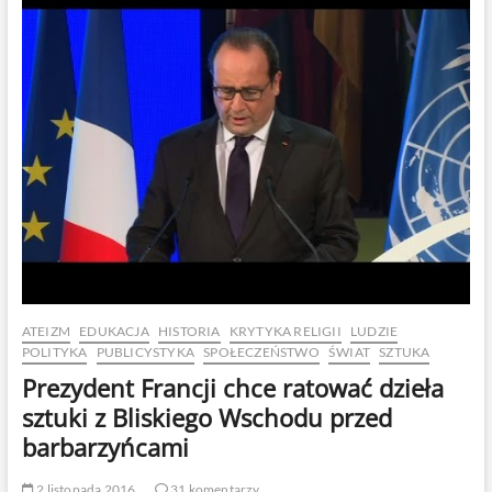
ATEIZM
EDUKACJA
HISTORIA
KRYTYKA RELIGII
LUDZIE
POLITYKA
PUBLICYSTYKA
SPOŁECZEŃSTWO
ŚWIAT
SZTUKA
Prezydent Francji chce ratować dzieła
sztuki z Bliskiego Wschodu przed
barbarzyńcami
2 listopada 2016
31 komentarzy