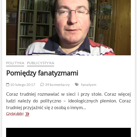
Jacek
Tabisz
POLITYKA
PUBLICYSTYKA
Pomiędzy fanatyzmami
10 lutego 2017
39 komentarzy
fanatyzm
Coraz trudniej rozmawiać w sieci i przy stole. Coraz więcej
ludzi należy do polityczno – ideologicznych plemion. Coraz
trudniej przyjaźnić się z osobą o innym…
Pomiędzy
Czytaj dalej
fanatyzmami