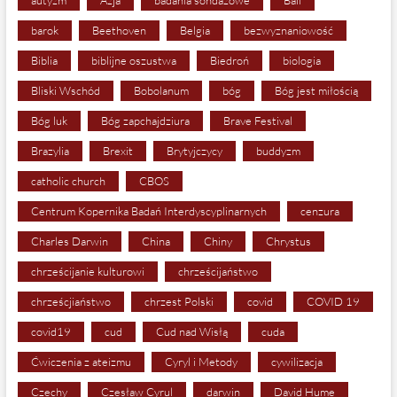
barok
Beethoven
Belgia
bezwyznaniowość
Biblia
biblijne oszustwa
Biedroń
biologia
Bliski Wschód
Bobolanum
bóg
Bóg jest miłością
Bóg luk
Bóg zapchajdziura
Brave Festival
Brazylia
Brexit
Brytyjczycy
buddyzm
catholic church
CBOS
Centrum Kopernika Badań Interdyscyplinarnych
cenzura
Charles Darwin
China
Chiny
Chrystus
chrześcijanie kulturowi
chrześcijaństwo
chrześcjiaństwo
chrzest Polski
covid
COVID 19
covid19
cud
Cud nad Wisłą
cuda
Ćwiczenia z ateizmu
Cyryl i Metody
cywilizacja
Czechy
Czesław Cyrul
darwin
David Hume