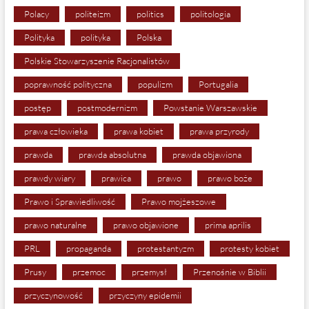
Polacy
politeizm
politics
politologia
Polityka
polityka
Polska
Polskie Stowarzyszenie Racjonalistów
poprawność polityczna
populizm
Portugalia
postęp
postmodernizm
Powstanie Warszawskie
prawa człowieka
prawa kobiet
prawa przyrody
prawda
prawda absolutna
prawda objawiona
prawdy wiary
prawica
prawo
prawo boże
Prawo i Sprawiedliwość
Prawo mojżeszowe
prawo naturalne
prawo objawione
prima aprilis
PRL
propaganda
protestantyzm
protesty kobiet
Prusy
przemoc
przemysł
Przenośnie w Biblii
przyczynowość
przyczyny epidemii