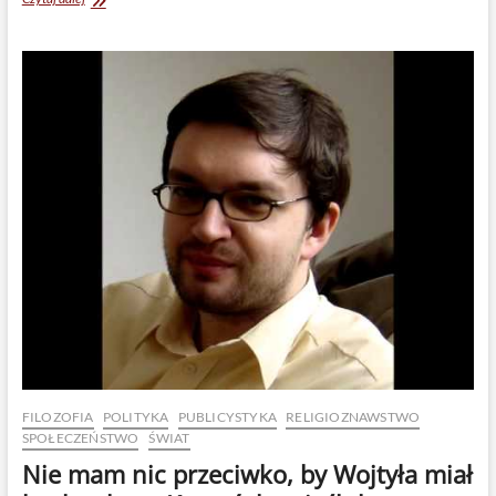
radykałowie
zabili
wielkiego
muzyka
sufickiego,
Amjada
Sabri
FILOZOFIA
POLITYKA
PUBLICYSTYKA
RELIGIOZNAWSTWO
SPOŁECZEŃSTWO
ŚWIAT
Nie mam nic przeciwko, by Wojtyła miał