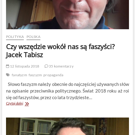
POLITYKA
POLSKA
Czy wszędzie wokół nas są faszyści?
Jacek Tabisz
12 listopada 2018
35 komentarzy
fanatyzm
faszyzm
propaganda
Słowo faszyzm należy obecnie do najczęściej używanych słów
na opisanie przeciwnika politycznego. Świat 2018 roku aż roi
się od faszystów, przez co lata trzydzieste…
Czy
Czytaj dalej
wszędzie
wokół
nas
są
faszyści?