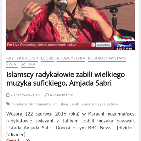
KRYTYKA RELIGII
LUDZIE
PUBLICYSTYKA
RELIGIOZNAWSTWO
ŚWIAT
SZTUKA
Islamscy radykałowie zabili wielkiego
muzyka sufickiego, Amjada Sabri
23 czerwca 2016
4 komentarze
fanatyzm
fundamentalizm
islam
Jacek Tabisz
muzyka
sztuka
Wczoraj (22 czerwca 2016 roku) w Karachi muzułmańscy
radykałowie związani z Talibami zabili muzyka qawwali,
Ustada Amjada Sabri. Donosi o tym BBC News . [divider]
[/divider]…
Islamscy
Czytaj dalej