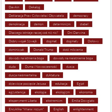
Dawkin
Dekalog
Deklaracja Praw Człowieka i Obywatela
democracy
demokracja
demon
determinizm
diabeł
Dlaczego istnieje raczej coś niż nic?
Dni Darwina
Dobry wojak Szwejk
dogmat
dogmaty
Dołowy
dominiczak
Donald Trump
dość milczenia
dowody na istnienia boga
dowody na nieistnienie boga
duda
Duma i Nowoczesność
dusza
dusza nieśmiertelna
dyktatura
dziewicze poczęcie Jezusa
edukacja
Egipt
egzystencja
ekologia
ekologizm
ekonomia
eksperyment Libeta
ekstremizm
Emilia Dowgiało
Encyklika "Wiara i rozum"
English
enlightenment