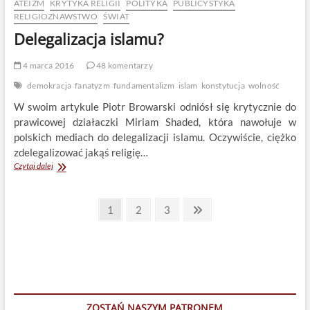
ATEIZM
KRYTYKA RELIGII
POLITYKA
PUBLICYSTYKA
RELIGIOZNAWSTWO
ŚWIAT
Delegalizacja islamu?
4 marca 2016
48 komentarzy
demokracja
fanatyzm
fundamentalizm
islam
konstytucja
wolność
W swoim artykule Piotr Browarski odniósł się krytycznie do
prawicowej działaczki Miriam Shaded, która nawołuje w
polskich mediach do delegalizacji islamu. Oczywiście, ciężko
zdelegalizować jakąś religię…
Delegalizacja
Czytaj dalej
islamu?
Stronicowanie
Page
Page
Page
Next
1
2
3
page
wpisów
ZOSTAŃ NASZYM PATRONEM