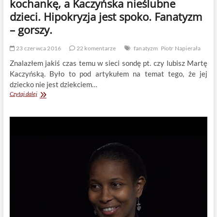
kochankę, a Kaczyńska nieślubne
dzieci. Hipokryzja jest spoko. Fanatyzm
– gorszy.
23 czerwca 2016
22 komentarze
fanatyzm
Piotr Napierała
Znalazłem jakiś czas temu w sieci sondę pt. czy lubisz Martę
Kaczyńską. Było to pod artykułem na temat tego, że jej
dziecko nie jest dziekciem…
Nie
Czytaj dalej
mam
nic
przeciwko,
by
Wojtyła
miał
kochankę,
a
Kaczyńska
nieślubne
dzieci.
Hipokryzja
jest
spoko.