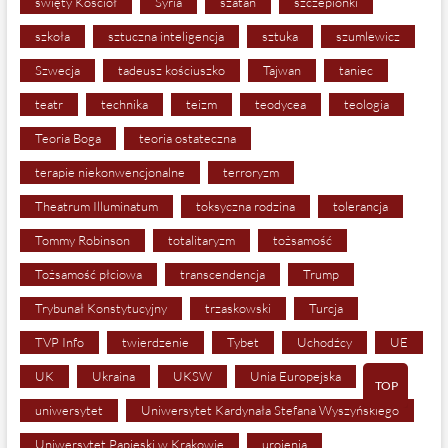
święty Kościół
Syria
szatan
szczepionki
szkoła
sztuczna inteligencja
sztuka
szumlewicz
Szwecja
tadeusz kościuszko
Tajwan
taniec
teatr
technika
teizm
teodycea
teologia
Teoria Boga
teoria ostateczna
terapie niekonwencjonalne
terroryzm
Theatrum Illuminatum
toksyczna rodzina
tolerancja
Tommy Robinson
totalitaryzm
tożsamość
Tożsamość płciowa
transcendencja
Trump
Trybunał Konstytucyjny
trzaskowski
Turcja
TVP Info
twierdzenie
Tybet
Uchodźcy
UE
UK
Ukraina
UKSW
Unia Europejska
TOP
uniwersytet
Uniwersytet Kardynała Stefana Wyszyńskiego
Uniwersytet Papieski w Krakowie
urojenia