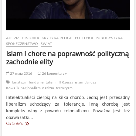
Fanatyzm
–
gorszy.
ATEIZM
HISTORIA
KRYTYKA RELIGII
POLITYKA
PUBLICYSTYKA
SPOŁECZEŃSTWO
ŚWIAT
Islam i chore na poprawność polityczną
zachodnie elity
27 maja 2016
26 komentarzy
fanatyzm
fundamentalizm
III Rzesza
islam
Janusz
Kowalik
nacjonalizm
nazizm
terroryzm
Intelektualiści cierpią na kilka chorób. Jedną jest przesadny
liberalizm uchodzący za tolerancje. Inną chorobą jest
kompleks winy z powodu kolonializmu. Poważna jest też
obawa łatki…
Islam
Czytaj dalej
i
chore