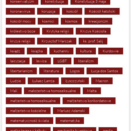
konserwatyzm
konstytucja
Konstytucja 3 maja
koronawirus
korupcja
kościół
Kościół katolicki
kościół mocy
kosmici
kosmos
kreacjonizm
królestwo boze
Krytyka religii
Kryzys Kościoła
kryzys religii
Krzysztof Marczak
ks. prof. Salij
ksiądz
książka
kuchanny
kultura
Kurdowie
laicyzacja
lewica
LGBT
liberalizm
libertarianizm
literatura
Logos
Łucja dos Santos
Ludzie
Łukasz Lamża
Łyszczyński
Macron
Mali
małożeństwa homoseksualne
Malta
małżeństwa homoseksualne
małżeństwo konkordatowe
małżeństwo kościelne
Mariusz Adamski
matematyczność świata
matematyka
matka teresa z kalkuty
mechanika kwantowa
media