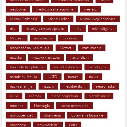
medycyna
medycyna alternatywna
mesjasz
Michał Gadziński
Michał Heller
Michał Wojciechowicz
mit
mitologia chrześcijańska
mity
mity religijne
Mojżesz
monoteizm
moralność
moralność nauka a religia
Mozart
muzułmanie
muzyka
muzyka klasyczna
nacjonalizm
Nagroda Templetona
Naród wybrany
narodowcy
narodziny Jezusa
NATO
natura
nauka
nauka a religia
nazizm
neoliberalizm
neuronauka
NFM
Niemcy
niepełnosprawni
nietolerancja
nonsens
Norwegia
Nowe przymierze
nowoczesność
objawienia
objawienia fatimskie
obronność
obywateleRP
Odra