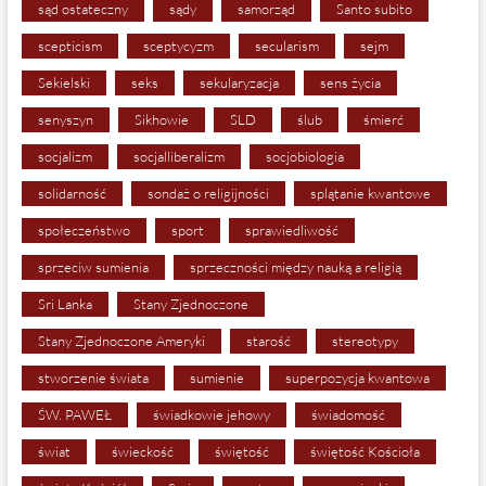
sąd ostateczny
sądy
samorząd
Santo subito
scepticism
sceptycyzm
secularism
sejm
Sekielski
seks
sekularyzacja
sens życia
senyszyn
Sikhowie
SLD
ślub
śmierć
socjalizm
socjalliberalizm
socjobiologia
solidarność
sondaż o religijności
splątanie kwantowe
społeczeństwo
sport
sprawiedliwość
sprzeciw sumienia
sprzeczności między nauką a religią
Sri Lanka
Stany Zjednoczone
Stany Zjednoczone Ameryki
starość
stereotypy
stworzenie świata
sumienie
superpozycja kwantowa
ŚW. PAWEŁ
świadkowie jehowy
świadomość
świat
świeckość
świętość
świętość Kościoła