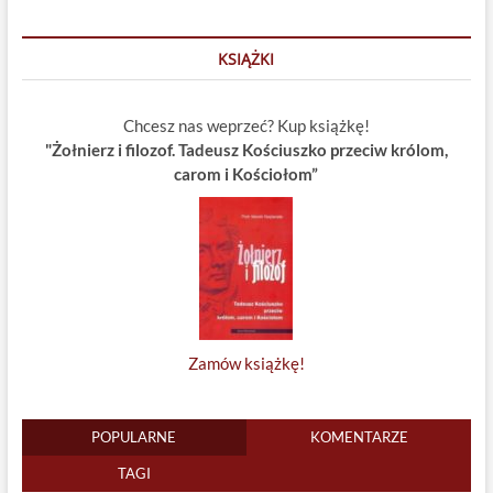
KSIĄŻKI
Chcesz nas weprzeć? Kup książkę!
"Żołnierz i filozof. Tadeusz Kościuszko przeciw królom,
carom i Kościołom”
Zamów książkę!
POPULARNE
KOMENTARZE
TAGI