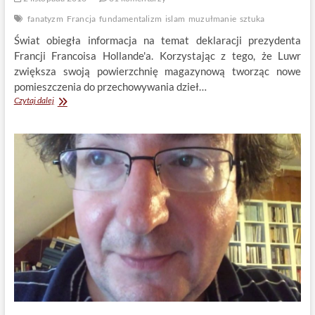
fanatyzm
Francja
fundamentalizm
islam
muzułmanie
sztuka
Świat obiegła informacja na temat deklaracji prezydenta
Francji Francoisa Hollande'a. Korzystając z tego, że Luwr
zwiększa swoją powierzchnię magazynową tworząc nowe
pomieszczenia do przechowywania dzieł…
Prezydent
Czytaj dalej
Francji
chce
ratować
dzieła
sztuki
z
Bliskiego
Wschodu
przed
barbarzyńcami