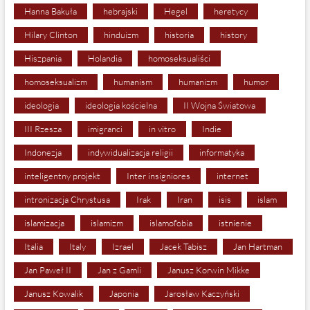
Hanna Bakuła
hebrajski
Hegel
heretycy
Hilary Clinton
hinduizm
historia
history
Hiszpania
Holandia
homoseksualiści
homoseksualizm
humanism
humanizm
humor
ideologia
ideologia kościelna
II Wojna Światowa
III Rzesza
imigranci
in vitro
Indie
Indonezja
indywidualizacja religii
informatyka
inteligentny projekt
Inter insigniores
internet
intronizacja Chrystusa
Irak
Iran
isis
islam
islamizacja
islamizm
islamofobia
istnienie
Italia
Italy
Izrael
Jacek Tabisz
Jan Hartman
Jan Paweł II
Jan z Gamli
Janusz Korwin Mikke
Janusz Kowalik
Japonia
Jarosław Kaczyński