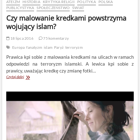
ATEIZM
HISTORIA
KRYTYKA RELIGII
POLITYKA
POLSKA
PUBLICYSTYKA
SPOŁECZEŃSTWO
ŚWIAT
Czy malowanie kredkami powstrzyma
wojujący islam?
18 lipca 2016
75 komentarzy
Europa
fanatyzm
islam
Paryż
terroryzm
Prawica kpi sobie z malowania kredkami na ulicach w ramach
odpowiedzi na terroryzm islamski. A lewica kpi sobie z
prawicy, uważając kredkę czy zmianę fotki…
Czy
Czytaj dalej
malowanie
kredkami
powstrzyma
wojujący
islam?