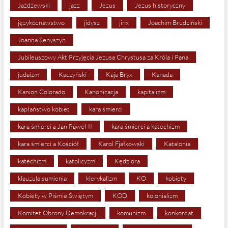
Jażdżewski
jazz
Jezus
Jezus historyczny
językoznawstwo
jidysz
jinx
Joachim Brudziński
Joanna Senyszyn
Jubileuszowy Akt Przyjęcia Jezusa Chrystusa za Króla i Pana
judaizm
Kaczyński
Kaja Bryx
Kanada
Kanion Colorado
Kanonizacja
kapitalizm
kapłaństwo kobiet
kara śmierci
kara śmierci a Jan Paweł II
kara śmierci a katechizm
kara śmierci a Kościół
Karol Fjałkowski
Katalonia
katechizm
katolicyzm
Kędziora
klauzula sumienia
klerykalizm
KO
kobiety
Kobiety w Piśmie Świętym
KOD
kolonializm
Komitet Obrony Demokracji
komunizm
konkordat