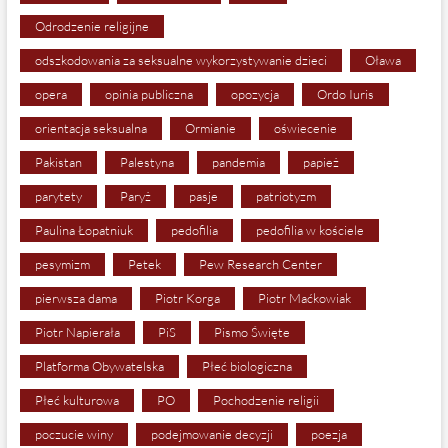
Odrodzenie religijne
odszkodowania za seksualne wykorzystywanie dzieci
Oława
opera
opinia publiczna
opozycja
Ordo Iuris
orientacja seksualna
Ormianie
oświecenie
Pakistan
Palestyna
pandemia
papież
parytety
Paryż
pasje
patriotyzm
Paulina Łopatniuk
pedofilia
pedofilia w kościele
pesymizm
Petek
Pew Research Center
pierwsza dama
Piotr Korga
Piotr Maćkowiak
Piotr Napierała
PiS
Pismo Święte
Platforma Obywatelska
Płeć biologiczna
Płeć kulturowa
PO
Pochodzenie religii
poczucie winy
podejmowanie decyzji
poezja