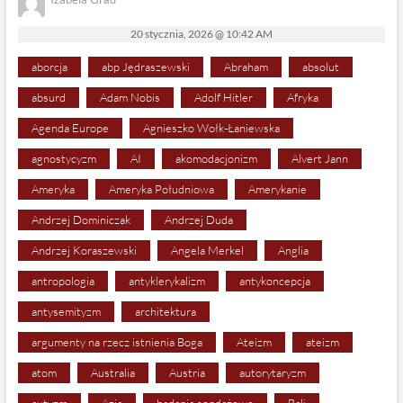
20 stycznia, 2026 @ 10:42 AM
aborcja
abp Jędraszewski
Abraham
absolut
absurd
Adam Nobis
Adolf Hitler
Afryka
Agenda Europe
Agnieszko Wołk-Łaniewska
agnostycyzm
AI
akomodacjonizm
Alvert Jann
Ameryka
Ameryka Południowa
Amerykanie
Andrzej Dominiczak
Andrzej Duda
Andrzej Koraszewski
Angela Merkel
Anglia
antropologia
antyklerykalizm
antykoncepcja
antysemityzm
architektura
argumenty na rzecz istnienia Boga
Ateizm
ateizm
atom
Australia
Austria
autorytaryzm
autyzm
Azja
badania sondażowe
Bali