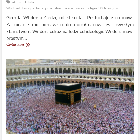
ateizm
Bliski
Wschód
Europa
fanatyzm
islam
muzułmanie
religia
USA
wojna
Geerda Wildersa śledzę od kilku lat. Posłuchajcie co mówi.
Zarzucanie mu nienawiści do muzułmanów jest zwykłym
kłamstwem. Wilders odróżnia ludzi od ideologii. Wilders mówi
prostym…
Islam
Czytaj dalej
–
niewypowiedziana
wojna