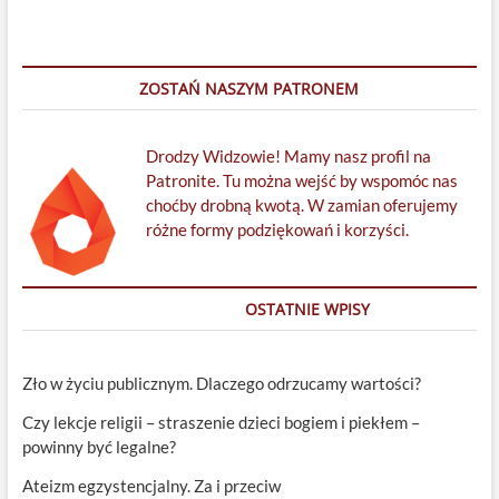
mizogin,
karierowicz,
antysemita.
Patrycja
ZOSTAŃ NASZYM PATRONEM
P.,
G.
Roman
Drodzy Widzowie! Mamy nasz profil na
Patronite. Tu można wejść by wspomóc nas
choćby drobną kwotą. W zamian oferujemy
różne formy podziękowań i korzyści.
OSTATNIE WPISY
Zło w życiu publicznym. Dlaczego odrzucamy wartości?
Czy lekcje religii – straszenie dzieci bogiem i piekłem –
powinny być legalne?
Ateizm egzystencjalny. Za i przeciw