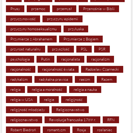
Prusy
przemoc
przemysł
Przenośnie w Biblii
przyczynowość
przyczyny epidemii
przyczyny homoseksualizmu
przyłuska
Przymierze z Abrahamem
Przymierze z Bogiem
przyrost naturalny
przyszłość
PSL
PSR
psychologia
Putin
racjonalista
racjonalizm
racjonalność
racjonalność świata
Radosław Czarnecki
radykalizm
radykalna prawica
rasizm
Razem
religia
religia a moralność
religia a nauka
religia w USA
religie
religijność
religijność młodzieży
Religioznawstwo
religioznawstwo
Rewolucja francuska 1789 r.
RFN
Robert Biedroń
romantyzm
Rosja
rosłaniec