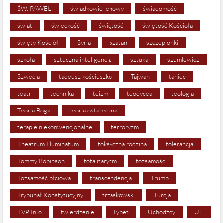
ŚW. PAWEŁ
świadkowie jehowy
świadomość
świat
świeckość
świętość
świętość Kościoła
święty Kościół
Syria
szatan
szczepionki
szkoła
sztuczna inteligencja
sztuka
szumlewicz
Szwecja
tadeusz kościuszko
Tajwan
taniec
teatr
technika
teizm
teodycea
teologia
Teoria Boga
teoria ostateczna
terapie niekonwencjonalne
terroryzm
Theatrum Illuminatum
toksyczna rodzina
tolerancja
Tommy Robinson
totalitaryzm
tożsamość
Tożsamość płciowa
transcendencja
Trump
Trybunał Konstytucyjny
trzaskowski
Turcja
TVP Info
twierdzenie
Tybet
Uchodźcy
UE