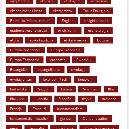
egzystencja
ekologia
ekologizm
ekonomia
eksperyment Libeta
ekstremizm
Emilia Dowgiało
Encyklika "Wiara i rozum"
English
enlightenment
epidemia koronawirusa
erich fromm
eschatologia
etyka
etyka katolicka
etyka świecka
Europa
Europa Wschodnia
Europa Zachodnia
Europa Zachodnie
eutanazja
Ewa Wilk
Ewangelia
ewangelikanie
ewolucja
ewolucjonizm
fakty po mitach
fanatyzm
fantastyka
faszyzm
Fatima
feminizm
film
film Kler
Filozofia
filozofia
fizyka
flamenco
Francja
Francuzi
fundamentalizm
fundamentalizm katolicki
gender
Gender studies
geny
geografia
globalizacja
globalne ocieplenie