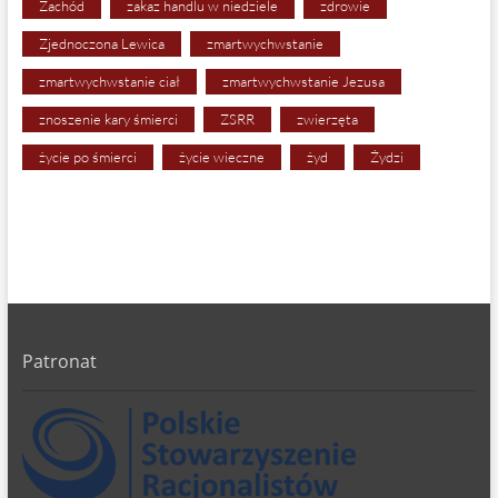
Zachód
zakaz handlu w niedziele
zdrowie
Zjednoczona Lewica
zmartwychwstanie
zmartwychwstanie ciał
zmartwychwstanie Jezusa
znoszenie kary śmierci
ZSRR
zwierzęta
życie po śmierci
życie wieczne
żyd
Żydzi
Patronat