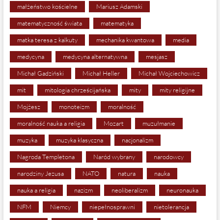
małżeństwo kościelne
Mariusz Adamski
matematyczność świata
matematyka
matka teresa z kalkuty
mechanika kwantowa
media
medycyna
medycyna alternatywna
mesjasz
Michał Gadziński
Michał Heller
Michał Wojciechowicz
mit
mitologia chrześcijańska
mity
mity religijne
Mojżesz
monoteizm
moralność
moralność nauka a religia
Mozart
muzułmanie
muzyka
muzyka klasyczna
nacjonalizm
Nagroda Templetona
Naród wybrany
narodowcy
narodziny Jezusa
NATO
natura
nauka
nauka a religia
nazizm
neoliberalizm
neuronauka
NFM
Niemcy
niepełnosprawni
nietolerancja