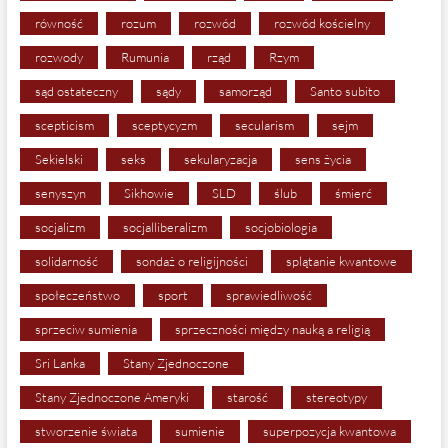
równość
rozum
rozwód
rozwód kościelny
rozwody
Rumunia
rząd
Rzym
sąd ostateczny
sądy
samorząd
Santo subito
scepticism
sceptycyzm
secularism
sejm
Sekielski
seks
sekularyzacja
sens życia
senyszyn
Sikhowie
SLD
ślub
śmierć
socjalizm
socjalliberalizm
socjobiologia
solidarność
sondaż o religijności
splątanie kwantowe
społeczeństwo
sport
sprawiedliwość
sprzeciw sumienia
sprzeczności między nauką a religią
Sri Lanka
Stany Zjednoczone
Stany Zjednoczone Ameryki
starość
stereotypy
stworzenie świata
sumienie
superpozycja kwantowa