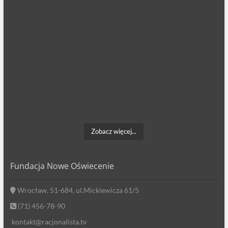
Zobacz więcej...
Fundacja Nowe Oświecenie
Wrocław, 51-684, ul.Mickiewicza 61/5
(71) 456-78-90
kontakt@racjonalista.tv