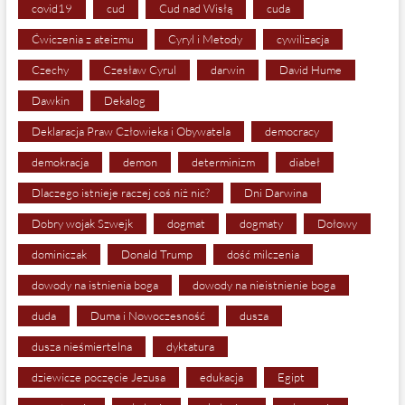
covid19
cud
Cud nad Wisłą
cuda
Ćwiczenia z ateizmu
Cyryl i Metody
cywilizacja
Czechy
Czesław Cyrul
darwin
David Hume
Dawkin
Dekalog
Deklaracja Praw Człowieka i Obywatela
democracy
demokracja
demon
determinizm
diabeł
Dlaczego istnieje raczej coś niż nic?
Dni Darwina
Dobry wojak Szwejk
dogmat
dogmaty
Dołowy
dominiczak
Donald Trump
dość milczenia
dowody na istnienia boga
dowody na nieistnienie boga
duda
Duma i Nowoczesność
dusza
dusza nieśmiertelna
dyktatura
dziewicze poczęcie Jezusa
edukacja
Egipt