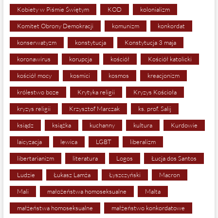
Kobiety w Piśmie Świętym
KOD
kolonializm
Komitet Obrony Demokracji
komunizm
konkordat
konserwatyzm
konstytucja
Konstytucja 3 maja
koronawirus
korupcja
kościół
Kościół katolicki
kościół mocy
kosmici
kosmos
kreacjonizm
królestwo boze
Krytyka religii
Kryzys Kościoła
kryzys religii
Krzysztof Marczak
ks. prof. Salij
ksiądz
książka
kuchanny
kultura
Kurdowie
laicyzacja
lewica
LGBT
liberalizm
libertarianizm
literatura
Logos
Łucja dos Santos
Ludzie
Łukasz Lamża
Łyszczyński
Macron
Mali
małożeństwa homoseksualne
Malta
małżeństwa homoseksualne
małżeństwo konkordatowe