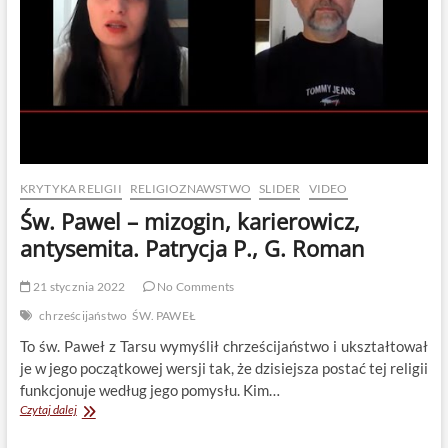
KRYTYKA RELIGII
RELIGIOZNAWSTWO
SLIDER
VIDEO
Św. Pawel – mizogin, karierowicz,
antysemita. Patrycja P., G. Roman
21 stycznia 2022
No Comments
chrześcijaństwo
ŚW. PAWEŁ
To św. Paweł z Tarsu wymyślił chrześcijaństwo i ukształtował
je w jego początkowej wersji tak, że dzisiejsza postać tej religii
funkcjonuje według jego pomysłu. Kim…
Św.
Czytaj dalej
Pawel
–