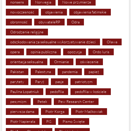
nonsens
Norwegia
Nowe przymierze
nowoczesność
objawienia
objawienia fatimskie
obronność
obywateleRP
Odra
Odrodzenie religijne
odszkodowania za seksualne wykorzystywanie dzieci
Oława
opera
opinia publiczna
opozycja
Ordo Iuris
orientacja seksualna
Ormianie
oświecenie
Pakistan
Palestyna
pandemia
papież
parytety
Paryż
pasje
patriotyzm
Paulina Łopatniuk
pedofilia
pedofilia w kościele
pesymizm
Petek
Pew Research Center
pierwsza dama
Piotr Korga
Piotr Maćkowiak
Piotr Napierała
PiS
Pismo Święte