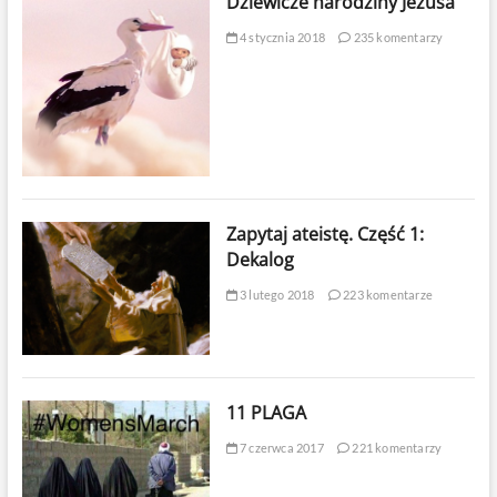
Dziewicze narodziny Jezusa
4 stycznia 2018
235 komentarzy
Zapytaj ateistę. Część 1:
Dekalog
3 lutego 2018
223 komentarze
11 PLAGA
7 czerwca 2017
221 komentarzy