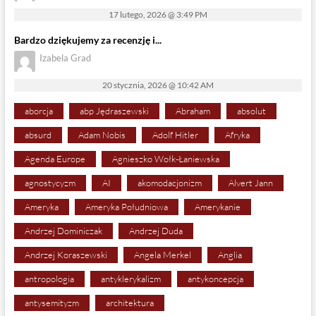
17 lutego, 2026 @ 3:49 PM
Bardzo dziękujemy za recenzję i...
Izabela Grad
20 stycznia, 2026 @ 10:42 AM
aborcja
abp Jędraszewski
Abraham
absolut
absurd
Adam Nobis
Adolf Hitler
Afryka
Agenda Europe
Agnieszko Wołk-Łaniewska
agnostycyzm
AI
akomodacjonizm
Alvert Jann
Ameryka
Ameryka Południowa
Amerykanie
Andrzej Dominiczak
Andrzej Duda
Andrzej Koraszewski
Angela Merkel
Anglia
antropologia
antyklerykalizm
antykoncepcja
antysemityzm
architektura