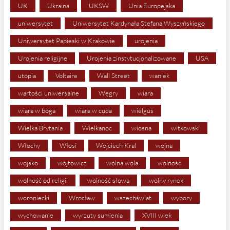
UK
Ukraina
UKSW
Unia Europejska
uniwersytet
Uniwersytet Kardynała Stefana Wyszyńskiego
Uniwersytet Papieski w Krakowie
urojenia
Urojenia religijne
Urojenia zinstytucjonalizowane
USA
utopia
Voltaire
Wall Street
waniek
wartości uniwersalne
Węgry
wiara
wiara w boga
wiara w cuda
wielgus
Wielka Brytania
Wielkanoc
wiosna
witkowski
Włochy
Włosi
Wojciech Kral
wojna
wojsko
wójtowicz
wolna wola
wolność
wolność od religii
wolność słowa
wolny rynek
woroniecki
Wrocław
wszechświat
wybory
wychowanie
wyrzuty sumienia
XVIII wiek