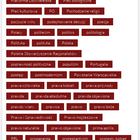
Platforma Obywatelska
Płeć biologiczna
Płeć kulturowa
PO
Pochodzenie religii
poczucie winy
podejmowanie decyzji
poezja
Polacy
politeizm
politics
politologia
Polityka
polityka
Polska
Polskie Stowarzyszenie Racjonalistów
poprawność polityczna
populizm
Portugalia
postęp
postmodernizm
Powstanie Warszawskie
prawa człowieka
prawa kobiet
prawa przyrody
prawda
prawda absolutna
prawda objawiona
prawdy wiary
prawica
prawo
prawo boże
Prawo i Sprawiedliwość
Prawo mojżeszowe
prawo naturalne
prawo objawione
prima aprilis
PRL
propaganda
protestantyzm
protesty kobiet