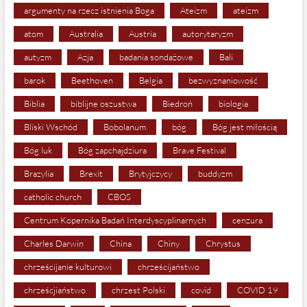
argumenty na rzecz istnienia Boga
Ateizm
ateizm
atom
Australia
Austria
autorytaryzm
autyzm
Azja
badania sondażowe
Bali
barok
Beethoven
Belgia
bezwyznaniowość
Biblia
biblijne oszustwa
Biedroń
biologia
Bliski Wschód
Bobolanum
bóg
Bóg jest miłością
Bóg luk
Bóg zapchajdziura
Brave Festival
Brazylia
Brexit
Brytyjczycy
buddyzm
catholic church
CBOS
Centrum Kopernika Badań Interdyscyplinarnych
cenzura
Charles Darwin
China
Chiny
Chrystus
chrześcijanie kulturowi
chrześcijaństwo
chrześcjiaństwo
chrzest Polski
covid
COVID 19