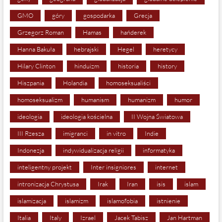
GMO
góry
gospodarka
Grecja
Grzegorz Roman
Hamas
hańderek
Hanna Bakuła
hebrajski
Hegel
heretycy
Hilary Clinton
hinduizm
historia
history
Hiszpania
Holandia
homoseksualiści
homoseksualizm
humanism
humanizm
humor
ideologia
ideologia kościelna
II Wojna Światowa
III Rzesza
imigranci
in vitro
Indie
Indonezja
indywidualizacja religii
informatyka
inteligentny projekt
Inter insigniores
internet
intronizacja Chrystusa
Irak
Iran
isis
islam
islamizacja
islamizm
islamofobia
istnienie
Italia
Italy
Izrael
Jacek Tabisz
Jan Hartman