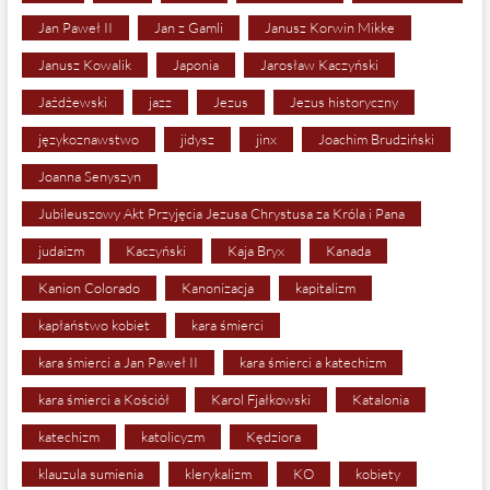
Jan Paweł II
Jan z Gamli
Janusz Korwin Mikke
Janusz Kowalik
Japonia
Jarosław Kaczyński
Jażdżewski
jazz
Jezus
Jezus historyczny
językoznawstwo
jidysz
jinx
Joachim Brudziński
Joanna Senyszyn
Jubileuszowy Akt Przyjęcia Jezusa Chrystusa za Króla i Pana
judaizm
Kaczyński
Kaja Bryx
Kanada
Kanion Colorado
Kanonizacja
kapitalizm
kapłaństwo kobiet
kara śmierci
kara śmierci a Jan Paweł II
kara śmierci a katechizm
kara śmierci a Kościół
Karol Fjałkowski
Katalonia
katechizm
katolicyzm
Kędziora
klauzula sumienia
klerykalizm
KO
kobiety