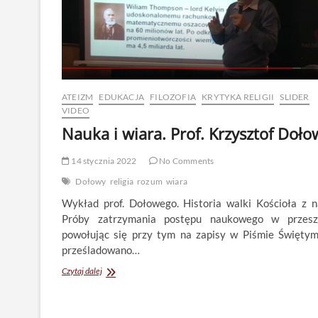
ATEIZM
EDUKACJA
FILOZOFIA
KRYTYKA RELIGII
SLIDER
VIDEO
Nauka i wiara. Prof. Krzysztof Doło
14 stycznia 2022
No Comments
Dołowy
religia
rozum
wiara
Wykład prof. Dołowego. Historia walki Kościoła z n
Próby zatrzymania postępu naukowego w przeszł
powołując się przy tym na zapisy w Piśmie Świętym
prześladowano…
Nauka
Czytaj dalej
i
wiara.
Prof.