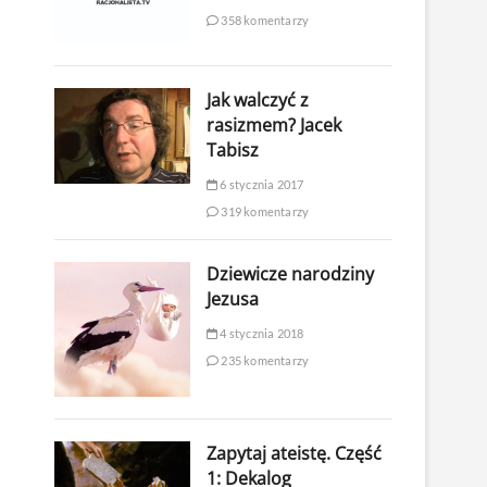
358 komentarzy
Jak walczyć z
rasizmem? Jacek
Tabisz
6 stycznia 2017
319 komentarzy
Dziewicze narodziny
Jezusa
4 stycznia 2018
235 komentarzy
Zapytaj ateistę. Część
1: Dekalog