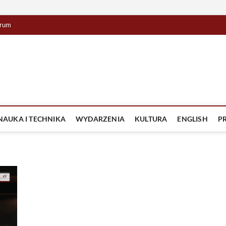
rum
lista TV
IZJA
NAUKA I TECHNIKA
WYDARZENIA
KULTURA
ENGLISH
P