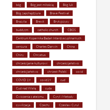
bóg
Bóg jest miłością
Bóg luk
Bóg zapchajdziura
Brave Festival
Brazylia
Brexit
Brytyjczycy
buddyzm
catholic church
CBOS
Centrum Kopernika Badań Interdyscyplinarnych
cenzura
Charles Darwin
China
Chiny
Chrystus
chrześcijanie kulturowi
chrześcijaństwo
chrześcjiaństwo
chrzest Polski
covid
COVID 19
covid19
cud
Cud nad Wisłą
cuda
Ćwiczenia z ateizmu
Cyryl i Metody
cywilizacja
Czechy
Czesław Cyrul