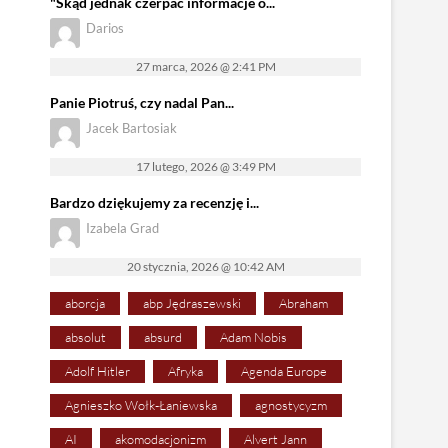
"Skąd jednak czerpać informacje o...
Darios
27 marca, 2026 @ 2:41 PM
Panie Piotruś, czy nadal Pan...
Jacek Bartosiak
17 lutego, 2026 @ 3:49 PM
Bardzo dziękujemy za recenzję i...
Izabela Grad
20 stycznia, 2026 @ 10:42 AM
aborcja
abp Jędraszewski
Abraham
absolut
absurd
Adam Nobis
Adolf Hitler
Afryka
Agenda Europe
Agnieszko Wołk-Łaniewska
agnostycyzm
AI
akomodacjonizm
Alvert Jann