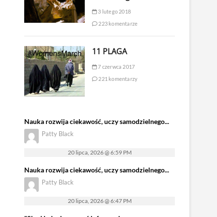
3 lutego 2018
223 komentarze
11 PLAGA
7 czerwca 2017
221 komentarzy
Nauka rozwija ciekawość, uczy samodzielnego...
Patty Black
20 lipca, 2026 @ 6:59 PM
Nauka rozwija ciekawość, uczy samodzielnego...
Patty Black
20 lipca, 2026 @ 6:47 PM