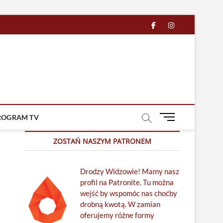
facebook
in
M
ROGRAM TV
e
n
ZOSTAŃ NASZYM PATRONEM
u
B
Drodzy Widzowie! Mamy nasz
u
profil na Patronite. Tu można
t
wejść by wspomóc nas choćby
t
drobną kwotą. W zamian
o
oferujemy różne formy
n