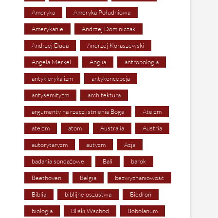
Ameryka
Ameryka Południowa
Amerykanie
Andrzej Dominiczak
Andrzej Duda
Andrzej Koraszewski
Angela Merkel
Anglia
antropologia
antyklerykalizm
antykoncepcja
antysemityzm
architektura
argumenty na rzecz istnienia Boga
Ateizm
ateizm
atom
Australia
Austria
autorytaryzm
autyzm
Azja
badania sondażowe
Bali
barok
Beethoven
Belgia
bezwyznaniowość
Biblia
biblijne oszustwa
Biedroń
biologia
Bliski Wschód
Bobolanum