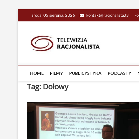
Skip
środa, 05 sierpnia, 2026
kontakt@racjonalista.tv
Fo
to
content
Racjona
RACJONALNA TELEW
HOME
FILMY
PUBLICYSTYKA
PODCASTY
Tag:
Dołowy