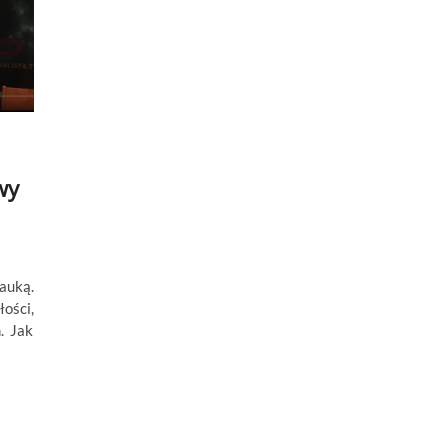
wy
auką.
ości,
. Jak