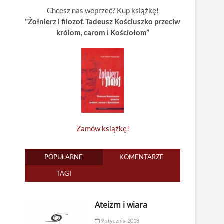
Chcesz nas weprzeć? Kup książkę!
"Żołnierz i filozof. Tadeusz Kościuszko przeciw
królom, carom i Kościołom”
Zamów książkę!
POPULARNE
KOMENTARZE
TAGI
Ateizm i wiara
9 stycznia 2018