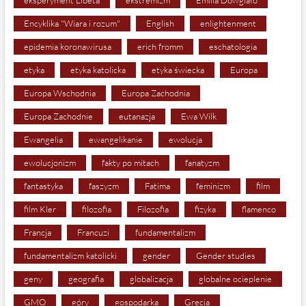
eksperyment Libeta
ekstremizm
Emilia Dowgiało
Encyklika "Wiara i rozum"
English
enlightenment
epidemia koronawirusa
erich fromm
eschatologia
etyka
etyka katolicka
etyka świecka
Europa
Europa Wschodnia
Europa Zachodnia
Europa Zachodnie
eutanazja
Ewa Wilk
Ewangelia
ewangelikanie
ewolucja
ewolucjonizm
fakty po mitach
fanatyzm
fantastyka
faszyzm
Fatima
feminizm
film
film Kler
filozofia
Filozofia
fizyka
flamenco
Francja
Francuzi
fundamentalizm
fundamentalizm katolicki
gender
Gender studies
geny
geografia
globalizacja
globalne ocieplenie
GMO
góry
gospodarka
Grecja