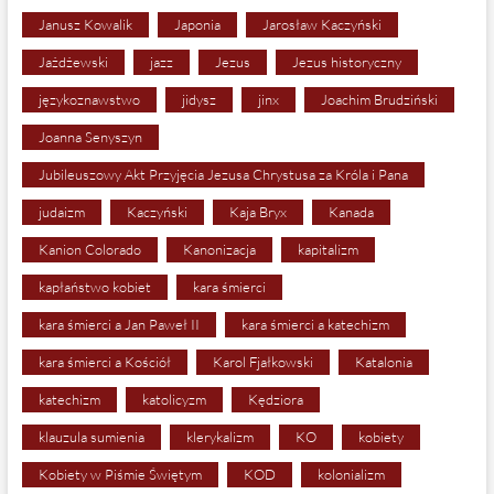
Janusz Kowalik
Japonia
Jarosław Kaczyński
Jażdżewski
jazz
Jezus
Jezus historyczny
językoznawstwo
jidysz
jinx
Joachim Brudziński
Joanna Senyszyn
Jubileuszowy Akt Przyjęcia Jezusa Chrystusa za Króla i Pana
judaizm
Kaczyński
Kaja Bryx
Kanada
Kanion Colorado
Kanonizacja
kapitalizm
kapłaństwo kobiet
kara śmierci
kara śmierci a Jan Paweł II
kara śmierci a katechizm
kara śmierci a Kościół
Karol Fjałkowski
Katalonia
katechizm
katolicyzm
Kędziora
klauzula sumienia
klerykalizm
KO
kobiety
Kobiety w Piśmie Świętym
KOD
kolonializm