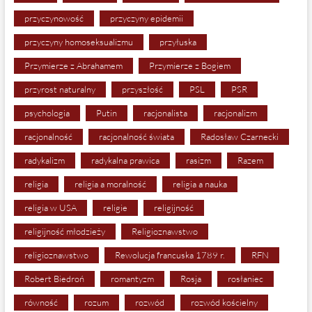
przyczynowość
przyczyny epidemii
przyczyny homoseksualizmu
przyłuska
Przymierze z Abrahamem
Przymierze z Bogiem
przyrost naturalny
przyszłość
PSL
PSR
psychologia
Putin
racjonalista
racjonalizm
racjonalność
racjonalność świata
Radosław Czarnecki
radykalizm
radykalna prawica
rasizm
Razem
religia
religia a moralność
religia a nauka
religia w USA
religie
religijność
religijność młodzieży
Religioznawstwo
religioznawstwo
Rewolucja francuska 1789 r.
RFN
Robert Biedroń
romantyzm
Rosja
rosłaniec
równość
rozum
rozwód
rozwód kościelny