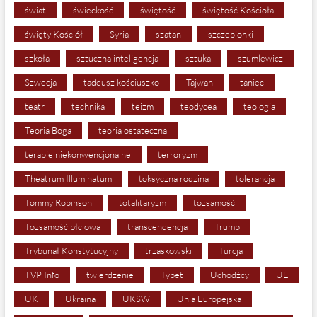
świat
świeckość
świętość
świętość Kościoła
święty Kościół
Syria
szatan
szczepionki
szkoła
sztuczna inteligencja
sztuka
szumlewicz
Szwecja
tadeusz kościuszko
Tajwan
taniec
teatr
technika
teizm
teodycea
teologia
Teoria Boga
teoria ostateczna
terapie niekonwencjonalne
terroryzm
Theatrum Illuminatum
toksyczna rodzina
tolerancja
Tommy Robinson
totalitaryzm
tożsamość
Tożsamość płciowa
transcendencja
Trump
Trybunał Konstytucyjny
trzaskowski
Turcja
TVP Info
twierdzenie
Tybet
Uchodźcy
UE
UK
Ukraina
UKSW
Unia Europejska