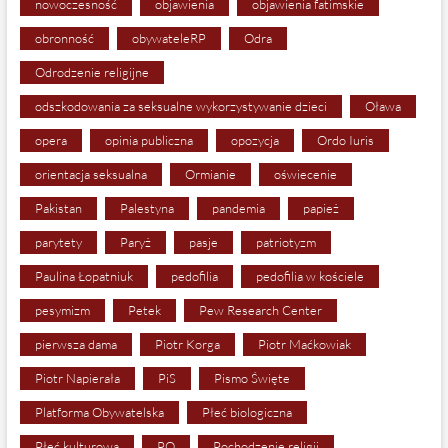
nowoczesność
objawienia
objawienia fatimskie
obronność
obywateleRP
Odra
Odrodzenie religijne
odszkodowania za seksualne wykorzystywanie dzieci
Oława
opera
opinia publiczna
opozycja
Ordo Iuris
orientacja seksualna
Ormianie
oświecenie
Pakistan
Palestyna
pandemia
papież
parytety
Paryż
pasje
patriotyzm
Paulina Łopatniuk
pedofilia
pedofilia w kościele
pesymizm
Petek
Pew Research Center
pierwsza dama
Piotr Korga
Piotr Maćkowiak
Piotr Napierała
PiS
Pismo Święte
Platforma Obywatelska
Płeć biologiczna
Płeć kulturowa
PO
Pochodzenie religii