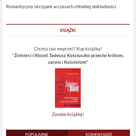
Romantyczny skrzypek w czasach chłodnej dokładności
KSIĄŻKI
Chcesz nas weprzeć? Kup książkę!
"Żołnierz i filozof. Tadeusz Kościuszko przeciw królom,
carom i Kościołom”
Zamów książkę!
POPULARNE
KOMENTARZE