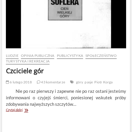
LUDZIE
OPINIA PUBLICZNA
PUBLICYSTYKA
SPOŁECZEŃSTWO
TURYSTYKA I REKREACJA
Czciciele gór
6 lutego 2018
43 komentarze
góry
pasje
Piotr Korga
Nie po raz pierwszy i zapewne nie po raz ostani jesteśmy
informowani o czyjejś śmierci, poniesionej wskutek próby
zdobywania najwyższych szczytów…
Czciciele
Czytaj dalej
gór