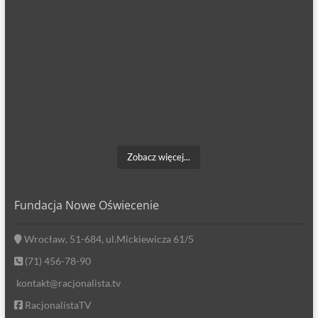
Zobacz więcej...
Fundacja Nowe Oświecenie
Wrocław, 51-684, ul.Mickiewicza 61/5
(71) 456-78-90
kontakt@racjonalista.tv
RacjonalistaTV