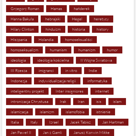
Grzegorz Roman
Hamas
hańderek
Hanna Bakuła
hebrajski
Hegel
heretycy
Hilary Clinton
hinduizm
historia
history
Hiszpania
Holandia
homoseksualiści
homoseksualizm
humanism
humanizm
humor
ideologia
ideologia kościelna
II Wojna Światowa
III Rzesza
imigranci
in vitro
Indie
Indonezja
indywidualizacja religii
informatyka
inteligentny projekt
Inter insigniores
internet
intronizacja Chrystusa
Irak
Iran
isis
islam
islamizacja
islamizm
islamofobia
istnienie
Italia
Italy
Izrael
Jacek Tabisz
Jan Hartman
Jan Paweł II
Jan z Gamli
Janusz Korwin Mikke