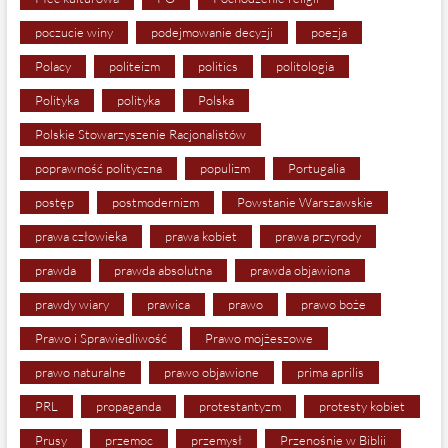
poczucie winy
podejmowanie decyzji
poezja
Polacy
politeizm
politics
politologia
Polityka
polityka
Polska
Polskie Stowarzyszenie Racjonalistów
poprawność polityczna
populizm
Portugalia
postęp
postmodernizm
Powstanie Warszawskie
prawa człowieka
prawa kobiet
prawa przyrody
prawda
prawda absolutna
prawda objawiona
prawdy wiary
prawica
prawo
prawo boże
Prawo i Sprawiedliwość
Prawo mojżeszowe
prawo naturalne
prawo objawione
prima aprilis
PRL
propaganda
protestantyzm
protesty kobiet
Prusy
przemoc
przemysł
Przenośnie w Biblii