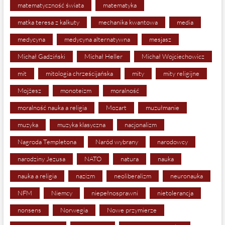
matematyczność świata
matematyka
matka teresa z kalkuty
mechanika kwantowa
media
medycyna
medycyna alternatywna
mesjasz
Michał Gadziński
Michał Heller
Michał Wojciechowicz
mit
mitologia chrześcijańska
mity
mity religijne
Mojżesz
monoteizm
moralność
moralność nauka a religia
Mozart
muzułmanie
muzyka
muzyka klasyczna
nacjonalizm
Nagroda Templetona
Naród wybrany
narodowcy
narodziny Jezusa
NATO
natura
nauka
nauka a religia
nazizm
neoliberalizm
neuronauka
NFM
Niemcy
niepełnosprawni
nietolerancja
nonsens
Norwegia
Nowe przymierze