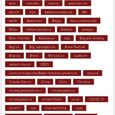
atom
Australia
Austria
autorytaryzm
autyzm
Azja
badania sondażowe
Bali
barok
Beethoven
Belgia
bezwyznaniowość
Biblia
biblijne oszustwa
Biedroń
biologia
Bliski Wschód
Bobolanum
bóg
Bóg jest miłością
Bóg luk
Bóg zapchajdziura
Brave Festival
Brazylia
Brexit
Brytyjczycy
buddyzm
catholic church
CBOS
Centrum Kopernika Badań Interdyscyplinarnych
cenzura
Charles Darwin
China
Chiny
Chrystus
chrześcijanie kulturowi
chrześcijaństwo
chrześcjiaństwo
chrzest Polski
covid
COVID 19
covid19
cud
Cud nad Wisłą
cuda