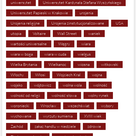
uniwersytet
Uniwersytet Kardynała Stefana Wyszyńskiego
Uniwersytet Papieski w Krakowie
urojenia
Urojenia religijne
Urojenia zinstytucjonalizowane
USA
utopia
Voltaire
Wall Street
waniek
wartości uniwersalne
Węgry
wiara
wiara w boga
wiara w cuda
wielgus
Wielka Brytania
Wielkanoc
wiosna
witkowski
Włochy
Włosi
Wojciech Kral
wojna
wojsko
wójtowicz
wolna wola
wolność
wolność od religii
wolność słowa
wolny rynek
woroniecki
Wrocław
wszechświat
wybory
wychowanie
wyrzuty sumienia
XVIII wiek
Zachód
zakaz handlu w niedziele
zdrowie