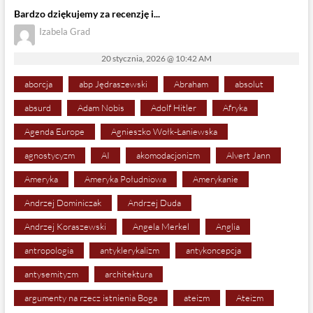
Bardzo dziękujemy za recenzję i...
Izabela Grad
20 stycznia, 2026 @ 10:42 AM
aborcja
abp Jędraszewski
Abraham
absolut
absurd
Adam Nobis
Adolf Hitler
Afryka
Agenda Europe
Agnieszko Wołk-Łaniewska
agnostycyzm
AI
akomodacjonizm
Alvert Jann
Ameryka
Ameryka Południowa
Amerykanie
Andrzej Dominiczak
Andrzej Duda
Andrzej Koraszewski
Angela Merkel
Anglia
antropologia
antyklerykalizm
antykoncepcja
antysemityzm
architektura
argumenty na rzecz istnienia Boga
ateizm
Ateizm