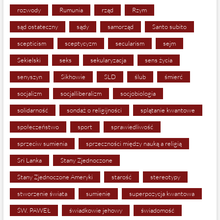
rozwody
Rumunia
rząd
Rzym
sąd ostateczny
sądy
samorząd
Santo subito
scepticism
sceptycyzm
secularism
sejm
Sekielski
seks
sekularyzacja
sens życia
senyszyn
Sikhowie
SLD
ślub
śmierć
socjalizm
socjalliberalizm
socjobiologia
solidarność
sondaż o religijności
splątanie kwantowe
społeczeństwo
sport
sprawiedliwość
sprzeciw sumienia
sprzeczności między nauką a religią
Sri Lanka
Stany Zjednoczone
Stany Zjednoczone Ameryki
starość
stereotypy
stworzenie świata
sumienie
superpozycja kwantowa
ŚW. PAWEŁ
świadkowie jehowy
świadomość