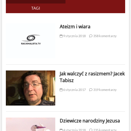
TAGI
Ateizm i wiara
9 stycznia 2018
358 komentarzy
Jak walczyć z rasizmem? Jacek
Tabisz
6 stycznia 2017
319 komentarzy
Dziewicze narodziny Jezusa
4 stycznia 2018
235 komentarzy