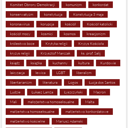
Komitet Obrony Demokracji
komunizm
konkordat
konserwatyzm
konstytucja
Konstytucja 3 maja
koronawirus
korupcja
kościół
Kościół katolicki
kościół mocy
kosmici
kosmos
kreacjonizm
królestwo boze
Krytyka religii
Kryzys Kościoła
kryzys religii
Krzysztof Marczak
ks. prof. Salij
ksiądz
książka
kuchanny
kultura
Kurdowie
laicyzacja
lewica
LGBT
liberalizm
libertarianizm
literatura
Logos
Łucja dos Santos
Ludzie
Łukasz Lamża
Łyszczyński
Macron
Mali
małożeństwa homoseksualne
Malta
małżeństwa homoseksualne
małżeństwo konkordatowe
małżeństwo kościelne
Mariusz Adamski