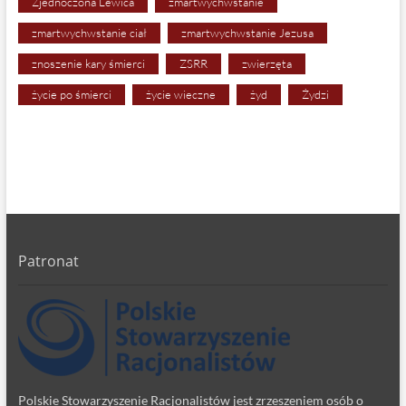
Zjednoczona Lewica
zmartwychwstanie
zmartwychwstanie ciał
zmartwychwstanie Jezusa
znoszenie kary śmierci
ZSRR
zwierzęta
życie po śmierci
życie wieczne
żyd
Żydzi
Patronat
Polskie Stowarzyszenie Racjonalistów jest zrzeszeniem osób o