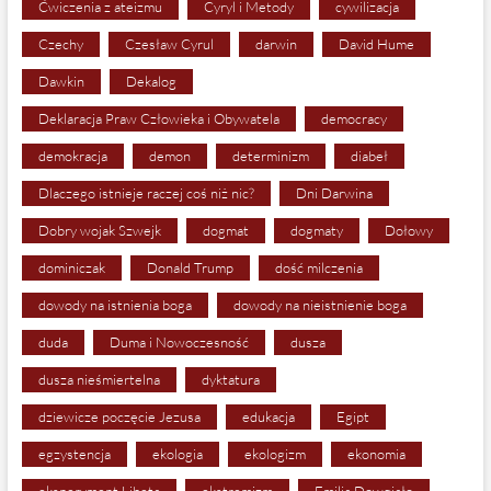
Ćwiczenia z ateizmu
Cyryl i Metody
cywilizacja
Czechy
Czesław Cyrul
darwin
David Hume
Dawkin
Dekalog
Deklaracja Praw Człowieka i Obywatela
democracy
demokracja
demon
determinizm
diabeł
Dlaczego istnieje raczej coś niż nic?
Dni Darwina
Dobry wojak Szwejk
dogmat
dogmaty
Dołowy
dominiczak
Donald Trump
dość milczenia
dowody na istnienia boga
dowody na nieistnienie boga
duda
Duma i Nowoczesność
dusza
dusza nieśmiertelna
dyktatura
dziewicze poczęcie Jezusa
edukacja
Egipt
egzystencja
ekologia
ekologizm
ekonomia