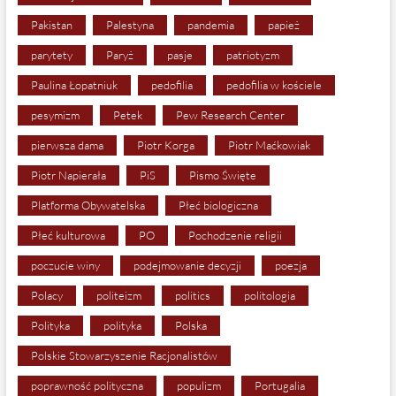
Pakistan
Palestyna
pandemia
papież
parytety
Paryż
pasje
patriotyzm
Paulina Łopatniuk
pedofilia
pedofilia w kościele
pesymizm
Petek
Pew Research Center
pierwsza dama
Piotr Korga
Piotr Maćkowiak
Piotr Napierała
PiS
Pismo Święte
Platforma Obywatelska
Płeć biologiczna
Płeć kulturowa
PO
Pochodzenie religii
poczucie winy
podejmowanie decyzji
poezja
Polacy
politeizm
politics
politologia
Polityka
polityka
Polska
Polskie Stowarzyszenie Racjonalistów
poprawność polityczna
populizm
Portugalia