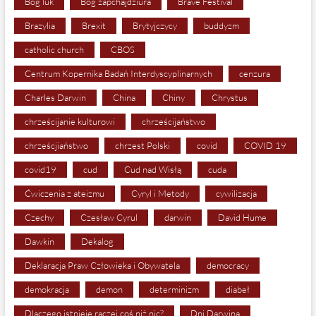
Bóg luk
Bóg zapchajdziura
Brave Festival
Brazylia
Brexit
Brytyjczycy
buddyzm
catholic church
CBOS
Centrum Kopernika Badań Interdyscyplinarnych
cenzura
Charles Darwin
China
Chiny
Chrystus
chrześcijanie kulturowi
chrześcijaństwo
chrześcjiaństwo
chrzest Polski
covid
COVID 19
covid19
cud
Cud nad Wisłą
cuda
Ćwiczenia z ateizmu
Cyryl i Metody
cywilizacja
Czechy
Czesław Cyrul
darwin
David Hume
Dawkin
Dekalog
Deklaracja Praw Człowieka i Obywatela
democracy
demokracja
demon
determinizm
diabeł
Dlaczego istnieje raczej coś niż nic?
Dni Darwina