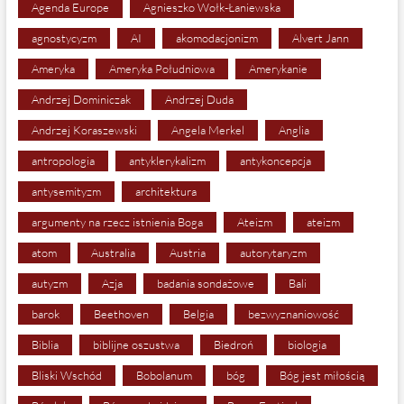
Agenda Europe
Agnieszko Wołk-Łaniewska
agnostycyzm
AI
akomodacjonizm
Alvert Jann
Ameryka
Ameryka Południowa
Amerykanie
Andrzej Dominiczak
Andrzej Duda
Andrzej Koraszewski
Angela Merkel
Anglia
antropologia
antyklerykalizm
antykoncepcja
antysemityzm
architektura
argumenty na rzecz istnienia Boga
Ateizm
ateizm
atom
Australia
Austria
autorytaryzm
autyzm
Azja
badania sondażowe
Bali
barok
Beethoven
Belgia
bezwyznaniowość
Biblia
biblijne oszustwa
Biedroń
biologia
Bliski Wschód
Bobolanum
bóg
Bóg jest miłością