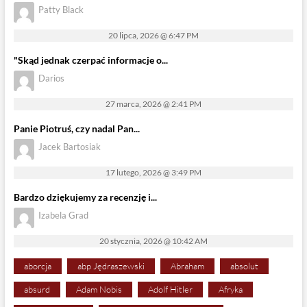
Patty Black
20 lipca, 2026 @ 6:47 PM
"Skąd jednak czerpać informacje o...
Darios
27 marca, 2026 @ 2:41 PM
Panie Piotruś, czy nadal Pan...
Jacek Bartosiak
17 lutego, 2026 @ 3:49 PM
Bardzo dziękujemy za recenzję i...
Izabela Grad
20 stycznia, 2026 @ 10:42 AM
aborcja
abp Jędraszewski
Abraham
absolut
absurd
Adam Nobis
Adolf Hitler
Afryka