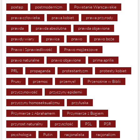
postęp
postmodernizm
Powstanie Warszawskie
prawa człowieka
prawa kobiet
prawa przyrody
prawda
prawda absolutna
prawda objawiona
prawdy wiary
prawica
prawo
prawo boże
Prawo i Sprawiedliwość
Prawo mojżeszowe
prawo naturalne
prawo objawione
prima aprilis
PRL
propaganda
protestantyzm
protesty kobiet
Prusy
przemoc
przemysł
Przenośnie w Biblii
przyczynowość
przyczyny epidemii
przyczyny homoseksualizmu
przyłuska
Przymierze z Abrahamem
Przymierze z Bogiem
przyrost naturalny
przyszłość
PSL
PSR
psychologia
Putin
racjonalista
racjonalizm