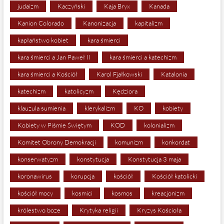
judaizm
Kaczyński
Kaja Bryx
Kanada
Kanion Colorado
Kanonizacja
kapitalizm
kapłaństwo kobiet
kara śmierci
kara śmierci a Jan Paweł II
kara śmierci a katechizm
kara śmierci a Kościół
Karol Fjałkowski
Katalonia
katechizm
katolicyzm
Kędziora
klauzula sumienia
klerykalizm
KO
kobiety
Kobiety w Piśmie Świętym
KOD
kolonializm
Komitet Obrony Demokracji
komunizm
konkordat
konserwatyzm
konstytucja
Konstytucja 3 maja
koronawirus
korupcja
kościół
Kościół katolicki
kościół mocy
kosmici
kosmos
kreacjonizm
królestwo boze
Krytyka religii
Kryzys Kościoła