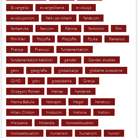
Ewangelia
ewangelikanie
ewolucja
ewolucjonizm
fakty po mitach
fanatyzm
fantastyka
faszyzm
Fatima
feminizm
film
film Kler
filozofia
Filozofia
fizyka
flamenco
Francja
Francuzi
fundamentalizm
fundamentalizm katolicki
gender
Gender studies
geny
geografia
globalizacja
globalne ocieplenie
GMO
góry
gospodarka
Grecja
Grzegorz Roman
Hamas
hańderek
Hanna Bakuła
hebrajski
Hegel
heretycy
Hilary Clinton
hinduizm
historia
history
Hiszpania
Holandia
homoseksualiści
homoseksualizm
humanism
humanizm
humor