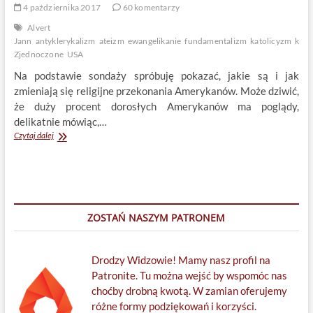
4 października 2017
60 komentarzy
Alvert
Jann
antyklerykalizm
ateizm
ewangelikanie
fundamentalizm
katolicyzm
kon
Zjednoczone
USA
Na podstawie sondaży spróbuję pokazać, jakie są i jak
zmieniają się religijne przekonania Amerykanów. Może dziwić,
że duży procent dorosłych Amerykanów ma poglądy,
delikatnie mówiąc,…
O
Czytaj dalej
religii
w
USA
krytycznie
ZOSTAŃ NASZYM PATRONEM
Drodzy Widzowie! Mamy nasz profil na
Patronite. Tu można wejść by wspomóc nas
choćby drobną kwotą. W zamian oferujemy
różne formy podziękowań i korzyści.