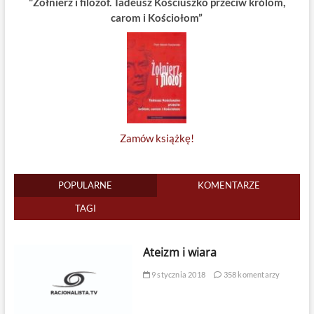
"Żołnierz i filozof. Tadeusz Kościuszko przeciw królom,
carom i Kościołom”
Zamów książkę!
POPULARNE
KOMENTARZE
TAGI
Ateizm i wiara
9 stycznia 2018
358 komentarzy