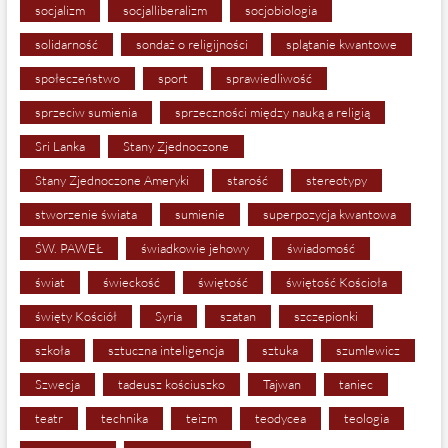
socjalizm
socjalliberalizm
socjobiologia
solidarność
sondaż o religijności
splątanie kwantowe
społeczeństwo
sport
sprawiedliwość
sprzeciw sumienia
sprzeczności między nauką a religią
Sri Lanka
Stany Zjednoczone
Stany Zjednoczone Ameryki
starość
stereotypy
stworzenie świata
sumienie
superpozycja kwantowa
ŚW. PAWEŁ
świadkowie jehowy
świadomość
świat
świeckość
świętość
świętość Kościoła
święty Kościół
Syria
szatan
szczepionki
szkoła
sztuczna inteligencja
sztuka
szumlewicz
Szwecja
tadeusz kościuszko
Tajwan
taniec
teatr
technika
teizm
teodycea
teologia