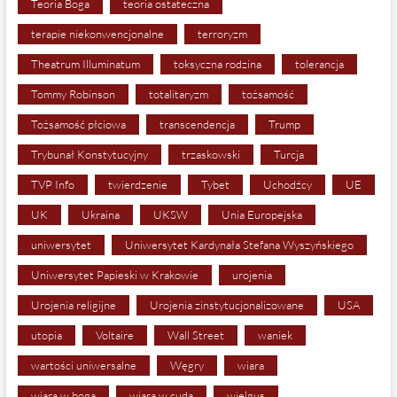
Teoria Boga
teoria ostateczna
terapie niekonwencjonalne
terroryzm
Theatrum Illuminatum
toksyczna rodzina
tolerancja
Tommy Robinson
totalitaryzm
tożsamość
Tożsamość płciowa
transcendencja
Trump
Trybunał Konstytucyjny
trzaskowski
Turcja
TVP Info
twierdzenie
Tybet
Uchodźcy
UE
UK
Ukraina
UKSW
Unia Europejska
uniwersytet
Uniwersytet Kardynała Stefana Wyszyńskiego
Uniwersytet Papieski w Krakowie
urojenia
Urojenia religijne
Urojenia zinstytucjonalizowane
USA
utopia
Voltaire
Wall Street
waniek
wartości uniwersalne
Węgry
wiara
wiara w boga
wiara w cuda
wielgus