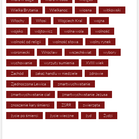
Wielka Brytania
Wielkanoc
wiosna
witkowski
Włochy
Włosi
Wojciech Kral
wojna
wojsko
wójtowicz
wolna wola
wolność
wolność od religii
wolność słowa
wolny rynek
woroniecki
Wrocław
wszechświat
wybory
wychowanie
wyrzuty sumienia
XVIII wiek
Zachód
zakaz handlu w niedziele
zdrowie
Zjednoczona Lewica
zmartwychwstanie
zmartwychwstanie ciał
zmartwychwstanie Jezusa
znoszenie kary śmierci
ZSRR
zwierzęta
życie po śmierci
życie wieczne
żyd
Żydzi