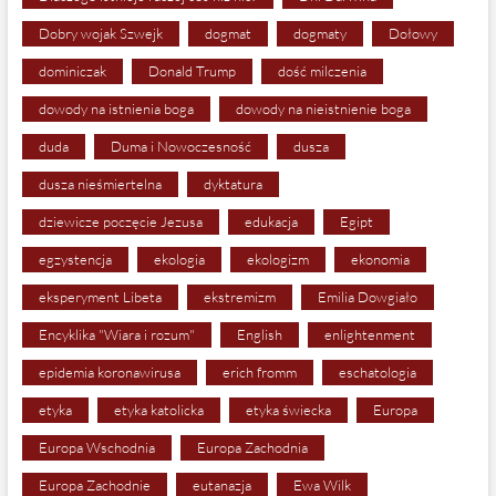
Dobry wojak Szwejk
dogmat
dogmaty
Dołowy
dominiczak
Donald Trump
dość milczenia
dowody na istnienia boga
dowody na nieistnienie boga
duda
Duma i Nowoczesność
dusza
dusza nieśmiertelna
dyktatura
dziewicze poczęcie Jezusa
edukacja
Egipt
egzystencja
ekologia
ekologizm
ekonomia
eksperyment Libeta
ekstremizm
Emilia Dowgiało
Encyklika "Wiara i rozum"
English
enlightenment
epidemia koronawirusa
erich fromm
eschatologia
etyka
etyka katolicka
etyka świecka
Europa
Europa Wschodnia
Europa Zachodnia
Europa Zachodnie
eutanazja
Ewa Wilk