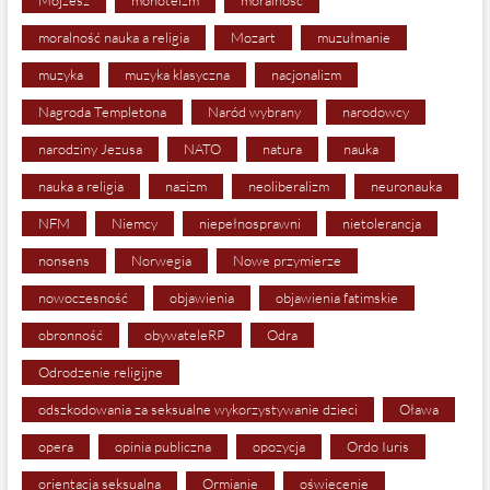
Mojżesz
monoteizm
moralność
moralność nauka a religia
Mozart
muzułmanie
muzyka
muzyka klasyczna
nacjonalizm
Nagroda Templetona
Naród wybrany
narodowcy
narodziny Jezusa
NATO
natura
nauka
nauka a religia
nazizm
neoliberalizm
neuronauka
NFM
Niemcy
niepełnosprawni
nietolerancja
nonsens
Norwegia
Nowe przymierze
nowoczesność
objawienia
objawienia fatimskie
obronność
obywateleRP
Odra
Odrodzenie religijne
odszkodowania za seksualne wykorzystywanie dzieci
Oława
opera
opinia publiczna
opozycja
Ordo Iuris
orientacja seksualna
Ormianie
oświecenie