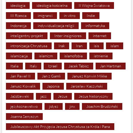
ideologia
ideologia kościelna
II Wojna Światowa
III Rzesza
imigranci
in vitro
Indie
Indonezja
indywidualizacja religii
informatyka
inteligentny projekt
Inter insigniores
internet
intronizacja Chrystusa
Irak
Iran
isis
islam
islamizacja
islamizm
islamofobia
istnienie
Italia
Italy
Izrael
Jacek Tabisz
Jan Hartman
Jan Paweł II
Jan z Gamli
Janusz Korwin Mikke
Janusz Kowalik
Japonia
Jarosław Kaczyński
Jażdżewski
jazz
Jezus
Jezus historyczny
językoznawstwo
jidysz
jinx
Joachim Brudziński
Joanna Senyszyn
Jubileuszowy Akt Przyjęcia Jezusa Chrystusa za Króla i Pana