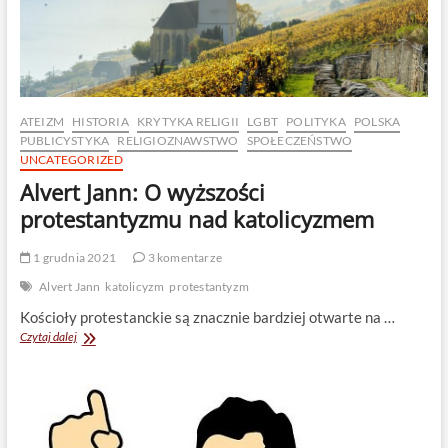
ATEIZM
HISTORIA
KRYTYKA RELIGII
LGBT
POLITYKA
POLSKA
PUBLICYSTYKA
RELIGIOZNAWSTWO
SPOŁECZEŃSTWO
UNCATEGORIZED
Alvert Jann: O wyższości
protestantyzmu nad katolicyzmem
1 grudnia 2021
3 komentarze
Alvert Jann
katolicyzm
protestantyzm
Kościoły protestanckie są znacznie bardziej otwarte na …
Alvert
Czytaj dalej
Jann:
O
wyższości
protestantyzmu
nad
katolicyzmem