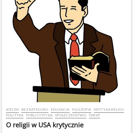
ATEIZM
BEZ KATEGORII
EDUKACJA
FILOZOFIA
KRYTYKA RELIGII
POLITYKA
PUBLICYSTYKA
SPOŁECZEŃSTWO
ŚWIAT
O religii w USA krytycznie