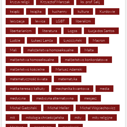
kryzys religii
Krzysztof Marczak
ks. prof. Salij
ksiądz
książka
kuchanny
kultura
Kurdowie
laicyzacja
lewica
LGBT
liberalizm
libertarianizm
literatura
Logos
Łucja dos Santos
Ludzie
Łukasz Lamża
Łyszczyński
Macron
Mali
małożeństwa homoseksualne
Malta
małżeństwa homoseksualne
małżeństwo konkordatowe
małżeństwo kościelne
Mariusz Adamski
matematyczność świata
matematyka
matka teresa z kalkuty
mechanika kwantowa
media
medycyna
medycyna alternatywna
mesjasz
Michał Gadziński
Michał Heller
Michał Wojciechowicz
mit
mitologia chrześcijańska
mity
mity religijne