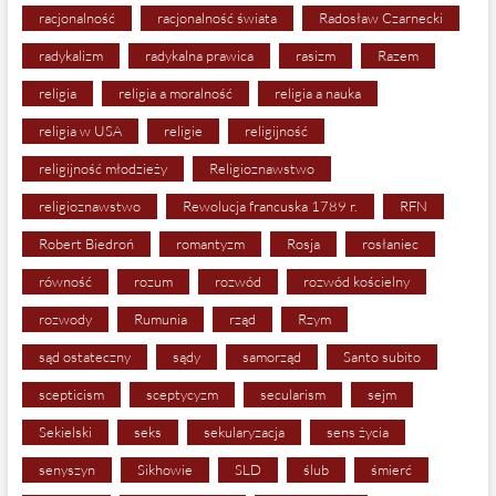
racjonalność
racjonalność świata
Radosław Czarnecki
radykalizm
radykalna prawica
rasizm
Razem
religia
religia a moralność
religia a nauka
religia w USA
religie
religijność
religijność młodzieży
Religioznawstwo
religioznawstwo
Rewolucja francuska 1789 r.
RFN
Robert Biedroń
romantyzm
Rosja
rosłaniec
równość
rozum
rozwód
rozwód kościelny
rozwody
Rumunia
rząd
Rzym
sąd ostateczny
sądy
samorząd
Santo subito
scepticism
sceptycyzm
secularism
sejm
Sekielski
seks
sekularyzacja
sens życia
senyszyn
Sikhowie
SLD
ślub
śmierć