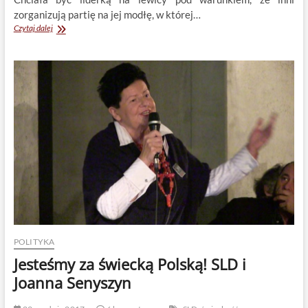
zorganizują partię na jej modłę, w której…
Coming
Czytaj dalej
out
Nowackiej
POLITYKA
Jesteśmy za świecką Polską! SLD i
Joanna Senyszyn