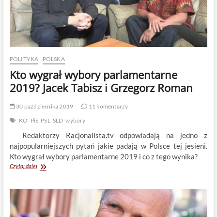
POLITYKA
POLSKA
Kto wygrał wybory parlamentarne
2019? Jacek Tabisz i Grzegorz Roman
30 października 2019
11 komentarzy
KO
PiS
PSL
SLD
wybory
Redaktorzy Racjonalista.tv odpowiadają na jedno z
najpopularniejszych pytań jakie padają w Polsce tej jesieni.
Kto wygrał wybory parlamentarne 2019 i co z tego wynika?
Kto
Czytaj dalej
wygrał
wybory
parlamentarne
2019?
Jacek