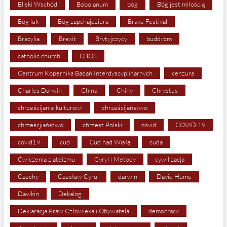
Bliski Wschód
Bobolanum
bóg
Bóg jest miłością
Bóg luk
Bóg zapchajdziura
Brave Festival
Brazylia
Brexit
Brytyjczycy
buddyzm
catholic church
CBOS
Centrum Kopernika Badań Interdyscyplinarnych
cenzura
Charles Darwin
China
Chiny
Chrystus
chrześcijanie kulturowi
chrześcijaństwo
chrześcjiaństwo
chrzest Polski
covid
COVID 19
covid19
cud
Cud nad Wisłą
cuda
Ćwiczenia z ateizmu
Cyryl i Metody
cywilizacja
Czechy
Czesław Cyrul
darwin
David Hume
Dawkin
Dekalog
Deklaracja Praw Człowieka i Obywatela
democracy