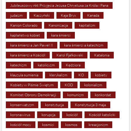
Jubileuszowy Akt Przyjęcia Jezusa Chrystusa za Króla i Pana
judaizm
Kaczyński
Kaja Bryx
Kanada
Kanion Colorado
Kanonizacja
kapitalizm
kapłaństwo kobiet
kara śmierci
kara śmierci a Jan Paweł II
kara śmierci a katechizm
kara śmierci a Kościół
Karol Fjałkowski
Katalonia
katechizm
katolicyzm
Kędziora
klauzula sumienia
klerykalizm
KO
kobiety
Kobiety w Piśmie Świętym
KOD
kolonializm
Komitet Obrony Demokracji
komunizm
konkordat
konserwatyzm
konstytucja
Konstytucja 3 maja
koronawirus
korupcja
kościół
Kościół katolicki
kościół mocy
kosmici
kosmos
kreacjonizm