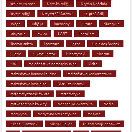
królestwo boze
Krytyka religii
Kryzys Kościoła
kryzys religii
Krzysztof Marczak
ks. prof. Salij
ksiądz
książka
kuchanny
kultura
Kurdowie
laicyzacja
lewica
LGBT
liberalizm
libertarianizm
literatura
Logos
Łucja dos Santos
Ludzie
Łukasz Lamża
Łyszczyński
Macron
Mali
małożeństwa homoseksualne
Malta
małżeństwa homoseksualne
małżeństwo konkordatowe
małżeństwo kościelne
Mariusz Adamski
matematyczność świata
matematyka
matka teresa z kalkuty
mechanika kwantowa
media
medycyna
medycyna alternatywna
mesjasz
Michał Gadziński
Michał Heller
Michał Wojciechowicz