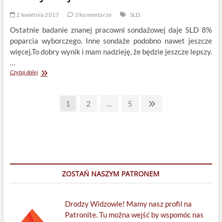
2 kwietnia 2017
3 komentarze
SLD
Ostatnie badanie znanej pracowni sondażowej daje SLD 8%
poparcia wyborczego. Inne sondaże podobno nawet jeszcze
więcej.To dobry wynik i mam nadzieję, że będzie jeszcze lepszy.
…
Róbmy
Czytaj dalej
swoje
Stronicowanie
Page
Page
Page
Next
1
2
…
5
page
wpisów
ZOSTAŃ NASZYM PATRONEM
Drodzy Widzowie! Mamy nasz profil na
Patronite. Tu można wejść by wspomóc nas