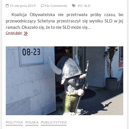
15 sierpnia 2019
No Comments
PO
SLD
Koalicja Obywatelska nie przetrwała próby czasu, bo
przewodniczący Schetyna przestraszył się wyniku SLD w jej
ramach. Okazało się, że to nie SLD może się…
Kto
Czytaj dalej
raz
zdradził….
POLITYKA
POLSKA
PUBLICYSTYKA