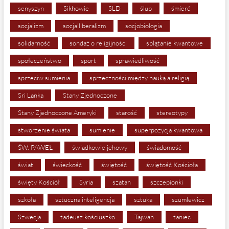
senyszyn
Sikhowie
SLD
ślub
śmierć
socjalizm
socjalliberalizm
socjobiologia
solidarność
sondaż o religijności
splątanie kwantowe
społeczeństwo
sport
sprawiedliwość
sprzeciw sumienia
sprzeczności między nauką a religią
Sri Lanka
Stany Zjednoczone
Stany Zjednoczone Ameryki
starość
stereotypy
stworzenie świata
sumienie
superpozycja kwantowa
ŚW. PAWEŁ
świadkowie jehowy
świadomość
świat
świeckość
świętość
świętość Kościoła
święty Kościół
Syria
szatan
szczepionki
szkoła
sztuczna inteligencja
sztuka
szumlewicz
Szwecja
tadeusz kościuszko
Tajwan
taniec