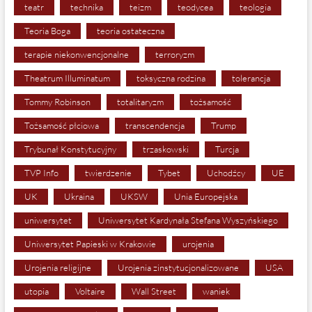
teatr
technika
teizm
teodycea
teologia
Teoria Boga
teoria ostateczna
terapie niekonwencjonalne
terroryzm
Theatrum Illuminatum
toksyczna rodzina
tolerancja
Tommy Robinson
totalitaryzm
tożsamość
Tożsamość płciowa
transcendencja
Trump
Trybunał Konstytucyjny
trzaskowski
Turcja
TVP Info
twierdzenie
Tybet
Uchodźcy
UE
UK
Ukraina
UKSW
Unia Europejska
uniwersytet
Uniwersytet Kardynała Stefana Wyszyńskiego
Uniwersytet Papieski w Krakowie
urojenia
Urojenia religijne
Urojenia zinstytucjonalizowane
USA
utopia
Voltaire
Wall Street
waniek