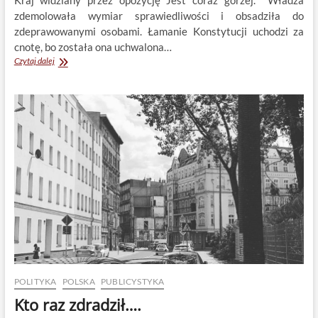
zdemolowała wymiar sprawiedliwości i obsadziła do
zdeprawowanymi osobami. Łamanie Konstytucji uchodzi za
cnotę, bo została ona uchwalona…
Kraj
Czytaj dalej
widziany
przez
opozycję
i
kraj
zwolenników
rządu
POLITYKA
POLSKA
PUBLICYSTYKA
Kto raz zdradził….