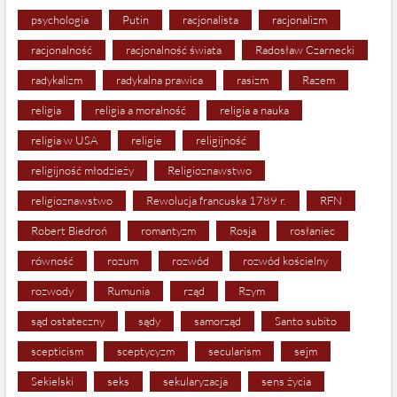
psychologia
Putin
racjonalista
racjonalizm
racjonalność
racjonalność świata
Radosław Czarnecki
radykalizm
radykalna prawica
rasizm
Razem
religia
religia a moralność
religia a nauka
religia w USA
religie
religijność
religijność młodzieży
Religioznawstwo
religioznawstwo
Rewolucja francuska 1789 r.
RFN
Robert Biedroń
romantyzm
Rosja
rosłaniec
równość
rozum
rozwód
rozwód kościelny
rozwody
Rumunia
rząd
Rzym
sąd ostateczny
sądy
samorząd
Santo subito
scepticism
sceptycyzm
secularism
sejm
Sekielski
seks
sekularyzacja
sens życia