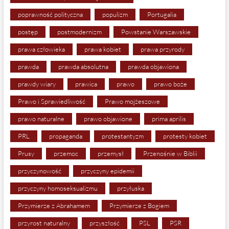
poprawność polityczna
populizm
Portugalia
postęp
postmodernizm
Powstanie Warszawskie
prawa człowieka
prawa kobiet
prawa przyrody
prawda
prawda absolutna
prawda objawiona
prawdy wiary
prawica
prawo
prawo boże
Prawo i Sprawiedliwość
Prawo mojżeszowe
prawo naturalne
prawo objawione
prima aprilis
PRL
propaganda
protestantyzm
protesty kobiet
Prusy
przemoc
przemysł
Przenośnie w Biblii
przyczynowość
przyczyny epidemii
przyczyny homoseksualizmu
przyłuska
Przymierze z Abrahamem
Przymierze z Bogiem
przyrost naturalny
przyszłość
PSL
PSR