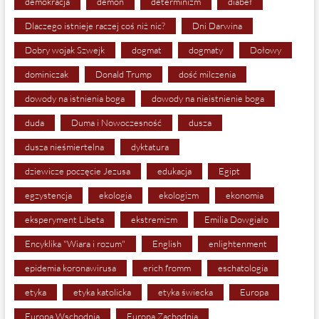
demokracja
demon
determinizm
diabeł
Dlaczego istnieje raczej coś niż nic?
Dni Darwina
Dobry wojak Szwejk
dogmat
dogmaty
Dołowy
dominiczak
Donald Trump
dość milczenia
dowody na istnienia boga
dowody na nieistnienie boga
duda
Duma i Nowoczesność
dusza
dusza nieśmiertelna
dyktatura
dziewicze poczęcie Jezusa
edukacja
Egipt
egzystencja
ekologia
ekologizm
ekonomia
eksperyment Libeta
ekstremizm
Emilia Dowgiało
Encyklika "Wiara i rozum"
English
enlightenment
epidemia koronawirusa
erich fromm
eschatologia
etyka
etyka katolicka
etyka świecka
Europa
Europa Wschodnia
Europa Zachodnia