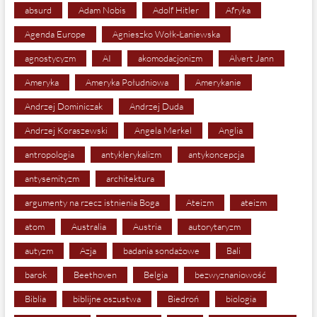
absurd
Adam Nobis
Adolf Hitler
Afryka
Agenda Europe
Agnieszko Wołk-Łaniewska
agnostycyzm
AI
akomodacjonizm
Alvert Jann
Ameryka
Ameryka Południowa
Amerykanie
Andrzej Dominiczak
Andrzej Duda
Andrzej Koraszewski
Angela Merkel
Anglia
antropologia
antyklerykalizm
antykoncepcja
antysemityzm
architektura
argumenty na rzecz istnienia Boga
Ateizm
ateizm
atom
Australia
Austria
autorytaryzm
autyzm
Azja
badania sondażowe
Bali
barok
Beethoven
Belgia
bezwyznaniowość
Biblia
biblijne oszustwa
Biedroń
biologia