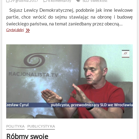
29 grudnia 2017
6 komentarzy
SLD
świeckość
Sojusz Lewicy Demokratycznej, podobnie jak inne lewicowe
partie, chce wrócić do sejmu stawiając na obronę i budowę
świeckiego państwa, na temat zaniedbany przez obecną…
Jesteśmy
Czytaj dalej
za
świecką
Polską!
SLD
i
Joanna
Senyszyn
POLITYKA
PUBLICYSTYKA
Róbmy swoje