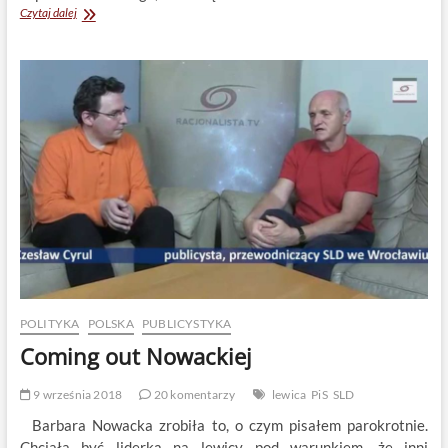
Nowe
Czytaj dalej
rozdanie
POLITYKA
POLSKA
PUBLICYSTYKA
Coming out Nowackiej
9 września 2018
20 komentarzy
lewica
PiS
SLD
Barbara Nowacka zrobiła to, o czym pisałem parokrotnie.
Chciała być liderką na lewicy pod warunkiem, że inni