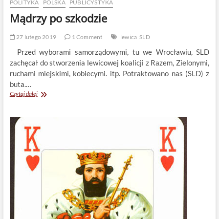
POLITYKA
POLSKA
PUBLICYSTYKA
Mądrzy po szkodzie
27 lutego 2019
1 Comment
lewica
SLD
Przed wyborami samorządowymi, tu we Wrocławiu, SLD
zachęcał do stworzenia lewicowej koalicji z Razem, Zielonymi,
ruchami miejskimi, kobiecymi. itp. Potraktowano nas (SLD) z
buta.…
Mądrzy
Czytaj dalej
po
szkodzie