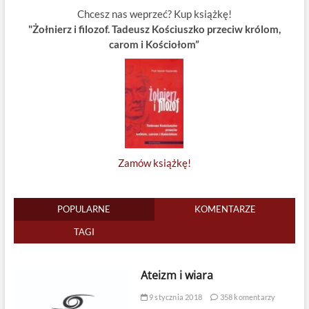
Chcesz nas weprzeć? Kup książkę!
"Żołnierz i filozof. Tadeusz Kościuszko przeciw królom,
carom i Kościołom”
Zamów książkę!
POPULARNE
KOMENTARZE
TAGI
Ateizm i wiara
9 stycznia 2018
358 komentarzy