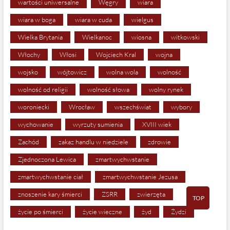
wartości uniwersalne
Węgry
wiara
wiara w boga
wiara w cuda
wielgus
Wielka Brytania
Wielkanoc
wiosna
witkowski
Włochy
Włosi
Wojciech Kral
wojna
wojsko
wójtowicz
wolna wola
wolność
wolność od religii
wolność słowa
wolny rynek
woroniecki
Wrocław
wszechświat
wybory
wychowanie
wyrzuty sumienia
XVIII wiek
Zachód
zakaz handlu w niedziele
zdrowie
Zjednoczona Lewica
zmartwychwstanie
zmartwychwstanie ciał
zmartwychwstanie Jezusa
znoszenie kary śmierci
ZSRR
zwierzęta
TOP
życie po śmierci
życie wieczne
żyd
Żydzi