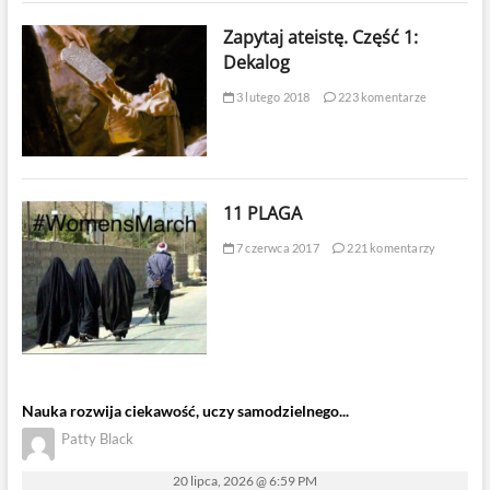
Zapytaj ateistę. Część 1:
Dekalog
3 lutego 2018
223 komentarze
11 PLAGA
7 czerwca 2017
221 komentarzy
Nauka rozwija ciekawość, uczy samodzielnego...
Patty Black
20 lipca, 2026 @ 6:59 PM