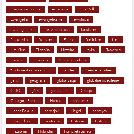
Europa Zachodnie
eutanazja
Ewa Wilk
Ewangelia
ewangelikanie
ewolucja
ewolucjonizm
fakty po mitach
fanatyzm
fantastyka
faszyzm
Fatima
feminizm
film
film Kler
Filozofia
filozofia
fizyka
flamenco
Francja
Francuzi
fundamentalizm
fundamentalizm katolicki
gender
Gender studies
geny
geografia
globalizacja
globalne ocieplenie
GMO
góry
gospodarka
Grecja
Grzegorz Roman
Hamas
hańderek
Hanna Bakuła
hebrajski
Hegel
heretycy
Hilary Clinton
hinduizm
historia
history
Hiszpania
Holandia
homoseksualiści