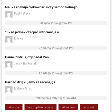
Nauka rozwija ciekawość, uczy samodzielnego...
Patty Black
20 lipca, 2026 @ 6:47 PM
"Skąd jednak czerpać informacje o...
Darios
27 marca, 2026 @ 2:41 PM
Panie Piotruś, czy nadal Pan...
Jacek Bartosiak
17 lutego, 2026 @ 3:49 PM
Bardzo dziękujemy za recenzję i...
Izabela Grad
20 stycznia, 2026 @ 10:42 AM
aborcja
abp Jędraszewski
Abraham
absolut