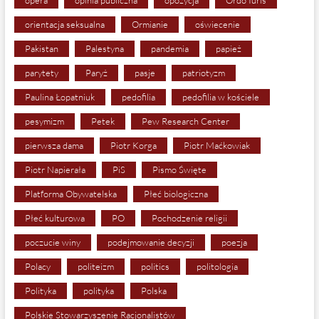
opera
opinia publiczna
opozycja
Ordo Iuris
orientacja seksualna
Ormianie
oświecenie
Pakistan
Palestyna
pandemia
papież
parytety
Paryż
pasje
patriotyzm
Paulina Łopatniuk
pedofilia
pedofilia w kościele
pesymizm
Petek
Pew Research Center
pierwsza dama
Piotr Korga
Piotr Maćkowiak
Piotr Napierała
PiS
Pismo Święte
Platforma Obywatelska
Płeć biologiczna
Płeć kulturowa
PO
Pochodzenie religii
poczucie winy
podejmowanie decyzji
poezja
Polacy
politeizm
politics
politologia
Polityka
polityka
Polska
Polskie Stowarzyszenie Racjonalistów