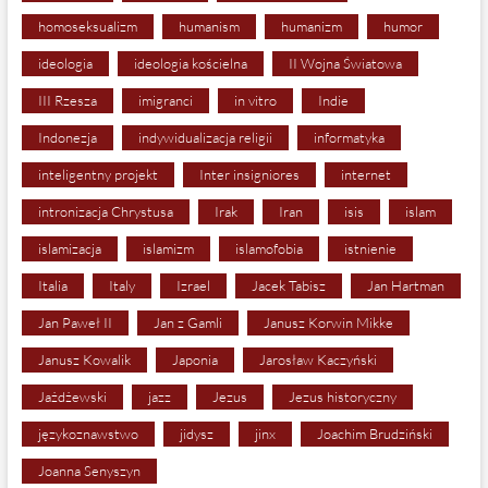
homoseksualizm
humanism
humanizm
humor
ideologia
ideologia kościelna
II Wojna Światowa
III Rzesza
imigranci
in vitro
Indie
Indonezja
indywidualizacja religii
informatyka
inteligentny projekt
Inter insigniores
internet
intronizacja Chrystusa
Irak
Iran
isis
islam
islamizacja
islamizm
islamofobia
istnienie
Italia
Italy
Izrael
Jacek Tabisz
Jan Hartman
Jan Paweł II
Jan z Gamli
Janusz Korwin Mikke
Janusz Kowalik
Japonia
Jarosław Kaczyński
Jażdżewski
jazz
Jezus
Jezus historyczny
językoznawstwo
jidysz
jinx
Joachim Brudziński
Joanna Senyszyn