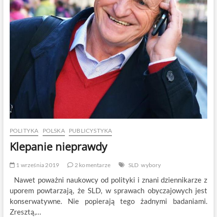
Tabisz
i
Grzegorz
Roman
POLITYKA
POLSKA
PUBLICYSTYKA
Klepanie nieprawdy
1 września 2019
2 komentarze
SLD
wybory
Nawet poważni naukowcy od polityki i znani dziennikarze z
uporem powtarzają, że SLD, w sprawach obyczajowych jest
konserwatywne. Nie popierają tego żadnymi badaniami.
Zresztą,…