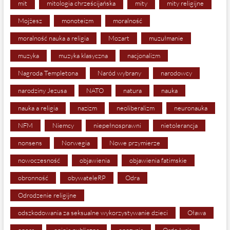
mit
mitologia chrześcijańska
mity
mity religijne
Mojżesz
monoteizm
moralność
moralność nauka a religia
Mozart
muzułmanie
muzyka
muzyka klasyczna
nacjonalizm
Nagroda Templetona
Naród wybrany
narodowcy
narodziny Jezusa
NATO
natura
nauka
nauka a religia
nazizm
neoliberalizm
neuronauka
NFM
Niemcy
niepełnosprawni
nietolerancja
nonsens
Norwegia
Nowe przymierze
nowoczesność
objawienia
objawienia fatimskie
obronność
obywateleRP
Odra
Odrodzenie religijne
odszkodowania za seksualne wykorzystywanie dzieci
Oława