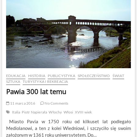
wieku
EDUKACJA
HISTORIA
PUBLICYSTYKA
SPOŁECZEŃSTWO
ŚWIAT
SZTUKA
TURYSTYKA I REKREACJA
Pawia 300 lat temu
11 marca 2016
No Comments
Italia
Piotr Napierała
Włochy
Włosi
XVIII wiek
Miasto Pavia w 1750 roku od kilkuset lat podlegało
Mediolanowi, a ten z kolei Wiedniowi, i szczyciło się swoim
założonym w 1361 roku uniwersytetem. Do…