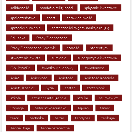
solidarność
sondaż o religijności
splątanie kwantowe
społeczeństwo
sport
sprawiedliwość
sprzeciw sumienia
sprzeczności między nauką a religią
Sri Lanka
Stany Zjednoczone
Stany Zjednoczone Ameryki
starość
stereotypy
stworzenie świata
sumienie
superpozycja kwantowa
ŚW. PAWEŁ
świadkowie jehowy
świadomość
świat
świeckość
świętość
świętość Kościoła
święty Kościół
Syria
szatan
szczepionki
szkoła
sztuczna inteligencja
sztuka
szumlewicz
Szwecja
tadeusz kościuszko
Tajwan
taniec
teatr
technika
teizm
teodycea
teologia
Teoria Boga
teoria ostateczna