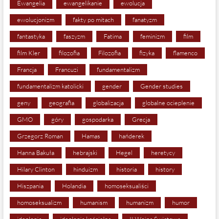
Ewangelia
ewangelikanie
ewolucja
ewolucjonizm
fakty po mitach
fanatyzm
fantastyka
faszyzm
Fatima
feminizm
film
film Kler
filozofia
Filozofia
fizyka
flamenco
Francja
Francuzi
fundamentalizm
fundamentalizm katolicki
gender
Gender studies
geny
geografia
globalizacja
globalne ocieplenie
GMO
góry
gospodarka
Grecja
Grzegorz Roman
Hamas
hańderek
Hanna Bakuła
hebrajski
Hegel
heretycy
Hilary Clinton
hinduizm
historia
history
Hiszpania
Holandia
homoseksualiści
homoseksualizm
humanism
humanizm
humor