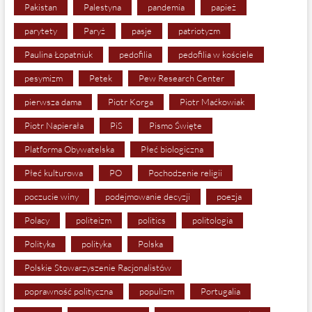
Pakistan
Palestyna
pandemia
papież
parytety
Paryż
pasje
patriotyzm
Paulina Łopatniuk
pedofilia
pedofilia w kościele
pesymizm
Petek
Pew Research Center
pierwsza dama
Piotr Korga
Piotr Maćkowiak
Piotr Napierała
PiS
Pismo Święte
Platforma Obywatelska
Płeć biologiczna
Płeć kulturowa
PO
Pochodzenie religii
poczucie winy
podejmowanie decyzji
poezja
Polacy
politeizm
politics
politologia
Polityka
polityka
Polska
Polskie Stowarzyszenie Racjonalistów
poprawność polityczna
populizm
Portugalia