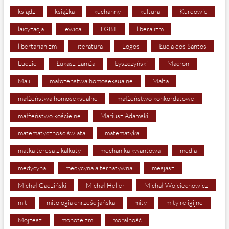
ksiądz
książka
kuchanny
kultura
Kurdowie
laicyzacja
lewica
LGBT
liberalizm
libertarianizm
literatura
Logos
Łucja dos Santos
Ludzie
Łukasz Lamża
Łyszczyński
Macron
Mali
małożeństwa homoseksualne
Malta
małżeństwa homoseksualne
małżeństwo konkordatowe
małżeństwo kościelne
Mariusz Adamski
matematyczność świata
matematyka
matka teresa z kalkuty
mechanika kwantowa
media
medycyna
medycyna alternatywna
mesjasz
Michał Gadziński
Michał Heller
Michał Wojciechowicz
mit
mitologia chrześcijańska
mity
mity religijne
Mojżesz
monoteizm
moralność