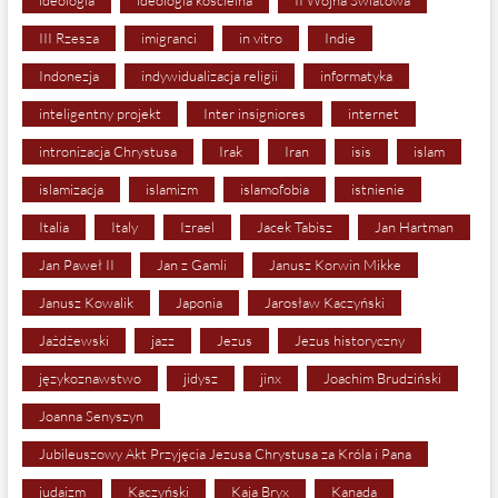
ideologia
ideologia kościelna
II Wojna Światowa
III Rzesza
imigranci
in vitro
Indie
Indonezja
indywidualizacja religii
informatyka
inteligentny projekt
Inter insigniores
internet
intronizacja Chrystusa
Irak
Iran
isis
islam
islamizacja
islamizm
islamofobia
istnienie
Italia
Italy
Izrael
Jacek Tabisz
Jan Hartman
Jan Paweł II
Jan z Gamli
Janusz Korwin Mikke
Janusz Kowalik
Japonia
Jarosław Kaczyński
Jażdżewski
jazz
Jezus
Jezus historyczny
językoznawstwo
jidysz
jinx
Joachim Brudziński
Joanna Senyszyn
Jubileuszowy Akt Przyjęcia Jezusa Chrystusa za Króla i Pana
judaizm
Kaczyński
Kaja Bryx
Kanada