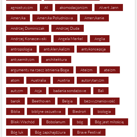
agnostycyzm
AI
akomodacjonizm
Alvert Jann
Ameryka
Ameryka Południowa
Amerykanie
Andrzej Dominiczak
Andrzej Duda
Andrzej Koraszewski
Angela Merkel
Anglia
antropologia
antyklerykalizm
antykoncepcja
antysemityzm
architektura
argumenty na rzecz istnienia Boga
Ateizm
ateizm
atom
Australia
Austria
autorytaryzm
autyzm
Azja
badania sondażowe
Bali
barok
Beethoven
Belgia
bezwyznaniowość
Biblia
biblijne oszustwa
Biedroń
biologia
Bliski Wschód
Bobolanum
bóg
Bóg jest miłością
Bóg luk
Bóg zapchajdziura
Brave Festival