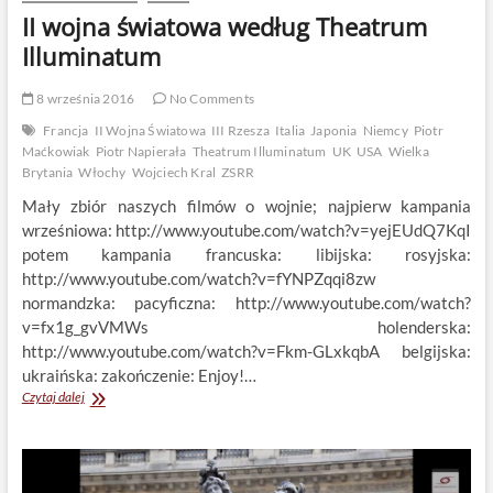
II wojna światowa według Theatrum
Illuminatum
8 września 2016
No Comments
Francja
II Wojna Światowa
III Rzesza
Italia
Japonia
Niemcy
Piotr
Maćkowiak
Piotr Napierała
Theatrum Illuminatum
UK
USA
Wielka
Brytania
Włochy
Wojciech Kral
ZSRR
Mały zbiór naszych filmów o wojnie; najpierw kampania
wrześniowa: http://www.youtube.com/watch?v=yejEUdQ7KqI
potem kampania francuska: libijska: rosyjska:
http://www.youtube.com/watch?v=fYNPZqqi8zw
normandzka: pacyficzna: http://www.youtube.com/watch?
v=fx1g_gvVMWs holenderska:
http://www.youtube.com/watch?v=Fkm-GLxkqbA belgijska:
ukraińska: zakończenie: Enjoy!…
II
Czytaj dalej
wojna
światowa
według
Theatrum