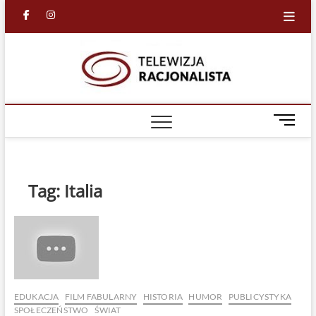
Skip
facebook
in
to
content
Racjona
RACJONALNA
TELEWIZJA
TV
M
e
n
u
B
Tag:
Italia
u
t
t
o
n
EDUKACJA
FILM FABULARNY
HISTORIA
HUMOR
PUBLICYSTYKA
SPOŁECZEŃSTWO
ŚWIAT