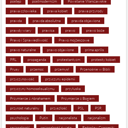
postęp
postmodernizm
Powstanie Warszawskie
prawa człowieka
prawa kobiet
prawa przyrody
prawda
prawda absolutna
prawda objawiona
prawdy wiary
prawica
prawo
prawo boże
Prawo i Sprawiedliwość
Prawo mojżeszowe
prawo naturalne
prawo objawione
prima aprilis
PRL
propaganda
protestantyzm
protesty kobiet
Prusy
przemoc
przemysł
Przenośnie w Biblii
przyczynowość
przyczyny epidemii
przyczyny homoseksualizmu
przyłuska
Przymierze z Abrahamem
Przymierze z Bogiem
przyrost naturalny
przyszłość
PSL
PSR
psychologia
Putin
racjonalista
racjonalizm
racjonalność
racjonalność świata
Radosław Czarnecki