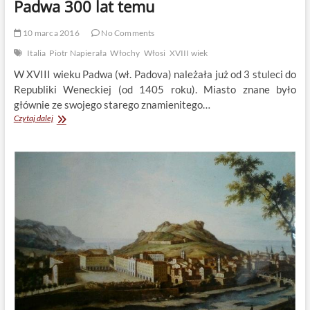
Padwa 300 lat temu
10 marca 2016
No Comments
Italia
Piotr Napierała
Włochy
Włosi
XVIII wiek
W XVIII wieku Padwa (wł. Padova) należała już od 3 stuleci do
Republiki Weneckiej (od 1405 roku). Miasto znane było
głównie ze swojego starego znamienitego…
Padwa
Czytaj dalej
300
lat
temu