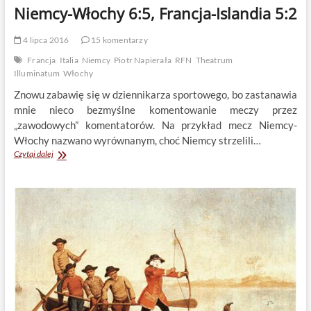
Niemcy-Włochy 6:5, Francja-Islandia 5:2
4 lipca 2016
15 komentarzy
Francja
Italia
Niemcy
Piotr Napierała
RFN
Theatrum
Illuminatum
Włochy
Znowu zabawię się w dziennikarza sportowego, bo zastanawia
mnie nieco bezmyślne komentowanie meczy przez
„zawodowych” komentatorów. Na przykład mecz Niemcy-
Włochy nazwano wyrównanym, choć Niemcy strzelili…
Niemcy-
Czytaj dalej
Włochy
6:5,
Francja-
Islandia
5:2