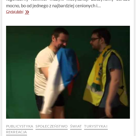
mocno, bo od jednego z najbardziej cenionych i…
Philippe
Czytaj dalej
Jaroussky
i
arcydzieła
muzyki
XVII
wieku
PUBLICYSTYKA
SPOŁECZEŃSTWO
ŚWIAT
TURYSTYKA I
REKREACJA