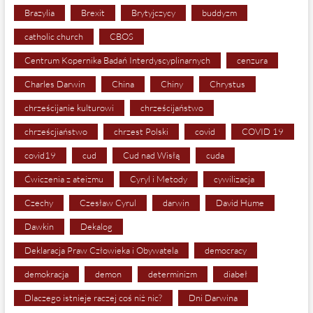
Brazylia
Brexit
Brytyjczycy
buddyzm
catholic church
CBOS
Centrum Kopernika Badań Interdyscyplinarnych
cenzura
Charles Darwin
China
Chiny
Chrystus
chrześcijanie kulturowi
chrześcijaństwo
chrześcjiaństwo
chrzest Polski
covid
COVID 19
covid19
cud
Cud nad Wisłą
cuda
Ćwiczenia z ateizmu
Cyryl i Metody
cywilizacja
Czechy
Czesław Cyrul
darwin
David Hume
Dawkin
Dekalog
Deklaracja Praw Człowieka i Obywatela
democracy
demokracja
demon
determinizm
diabeł
Dlaczego istnieje raczej coś niż nic?
Dni Darwina