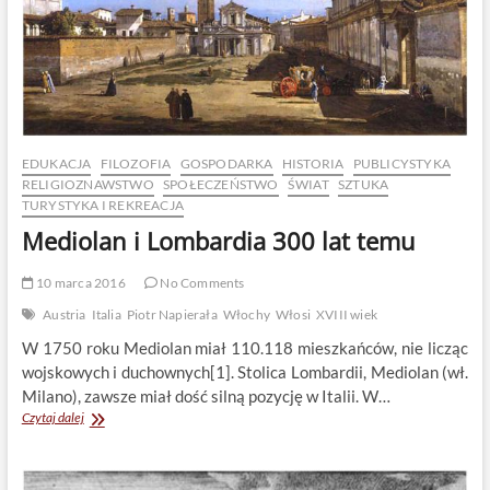
EDUKACJA
FILOZOFIA
GOSPODARKA
HISTORIA
PUBLICYSTYKA
RELIGIOZNAWSTWO
SPOŁECZEŃSTWO
ŚWIAT
SZTUKA
TURYSTYKA I REKREACJA
Mediolan i Lombardia 300 lat temu
10 marca 2016
No Comments
Austria
Italia
Piotr Napierała
Włochy
Włosi
XVIII wiek
W 1750 roku Mediolan miał 110.118 mieszkańców, nie licząc
wojskowych i duchownych[1]. Stolica Lombardii, Mediolan (wł.
Milano), zawsze miał dość silną pozycję w Italii. W…
Mediolan
Czytaj dalej
i
Lombardia
300