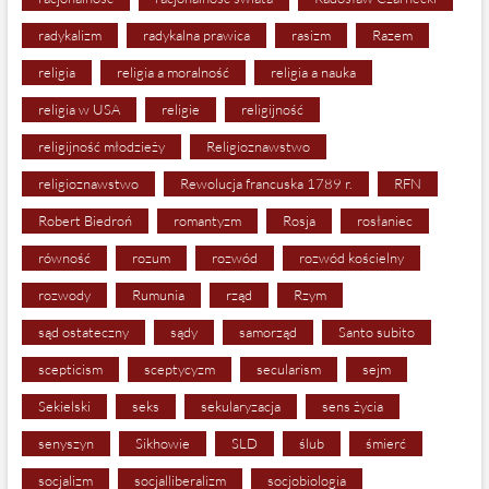
radykalizm
radykalna prawica
rasizm
Razem
religia
religia a moralność
religia a nauka
religia w USA
religie
religijność
religijność młodzieży
Religioznawstwo
religioznawstwo
Rewolucja francuska 1789 r.
RFN
Robert Biedroń
romantyzm
Rosja
rosłaniec
równość
rozum
rozwód
rozwód kościelny
rozwody
Rumunia
rząd
Rzym
sąd ostateczny
sądy
samorząd
Santo subito
scepticism
sceptycyzm
secularism
sejm
Sekielski
seks
sekularyzacja
sens życia
senyszyn
Sikhowie
SLD
ślub
śmierć
socjalizm
socjalliberalizm
socjobiologia