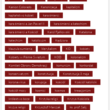
Kanion Colorado
Kanonizacja
kapitalizm
kapłaństwo kobiet
kara śmierci
kara śmierci a Jan Paweł II
kara śmierci a katechizm
kara śmierci a Kościół
Karol Fjałkowski
Katalonia
katechizm
katolicyzm
Kędziora
klauzula sumienia
klerykalizm
KO
kobiety
Kobiety w Piśmie Świętym
KOD
kolonializm
Komitet Obrony Demokracji
komunizm
konkordat
konserwatyzm
konstytucja
Konstytucja 3 maja
koronawirus
korupcja
kościół
Kościół katolicki
kościół mocy
kosmici
kosmos
kreacjonizm
królestwo boze
Krytyka religii
Kryzys Kościoła
kryzys religii
Krzysztof Marczak
ks. prof. Salij