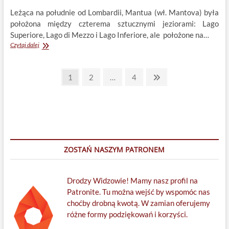
Leżąca na południe od Lombardii, Mantua (wł. Mantova) była
położona między czterema sztucznymi jeziorami: Lago
Superiore, Lago di Mezzo i Lago Inferiore, ale położone na…
Mantua
Czytaj dalej
300
lat
Stronicowanie
temu
Page
Page
Page
Next
1
2
…
4
page
wpisów
ZOSTAŃ NASZYM PATRONEM
Drodzy Widzowie! Mamy nasz profil na
Patronite. Tu można wejść by wspomóc nas
choćby drobną kwotą. W zamian oferujemy
różne formy podziękowań i korzyści.