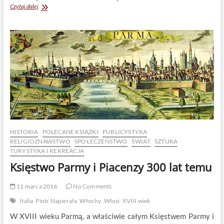
Pawia
Czytaj dalej
300
lat
temu
HISTORIA
POLECANE KSIĄŻKI
PUBLICYSTYKA
RELIGIOZNAWSTWO
SPOŁECZEŃSTWO
ŚWIAT
SZTUKA
TURYSTYKA I REKREACJA
Księstwo Parmy i Piacenzy 300 lat temu
11 marca 2016
No Comments
Italia
Piotr Napierała
Włochy
Włosi
XVIII wiek
W XVIII wieku Parmą, a właściwie całym Księstwem Parmy i