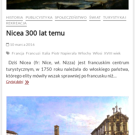
HISTORIA
PUBLICYSTYKA
SPOŁECZEŃSTWO
ŚWIAT
TURYSTYKA I
REKREACJA
Nicea 300 lat temu
10 marca 2016
Francja
Francuzi
Italia
Piotr Napierała
Włochy
Włosi
XVIII wiek
Dziś Nicea (fr: Nice, wł. Nizza) jest francuskim centrum
turystycznym, w 1750 roku należała do włoskiego państwa,
którego elity mówiły wszak sprawniej po francusku niż…
Nicea
Czytaj dalej
300
lat
temu