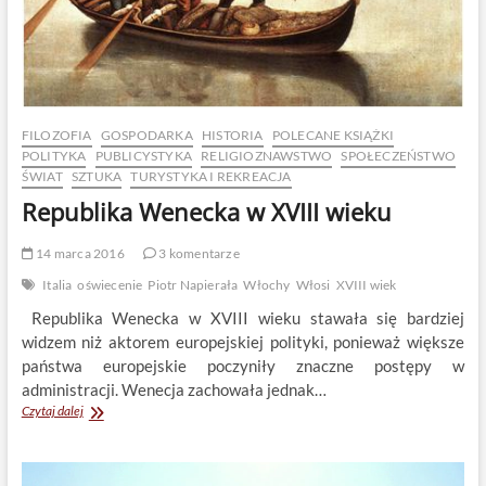
FILOZOFIA
GOSPODARKA
HISTORIA
POLECANE KSIĄŻKI
POLITYKA
PUBLICYSTYKA
RELIGIOZNAWSTWO
SPOŁECZEŃSTWO
ŚWIAT
SZTUKA
TURYSTYKA I REKREACJA
Republika Wenecka w XVIII wieku
14 marca 2016
3 komentarze
Italia
oświecenie
Piotr Napierała
Włochy
Włosi
XVIII wiek
Republika Wenecka w XVIII wieku stawała się bardziej
widzem niż aktorem europejskiej polityki, ponieważ większe
państwa europejskie poczyniły znaczne postępy w
administracji. Wenecja zachowała jednak…
Republika
Czytaj dalej
Wenecka
w
XVIII