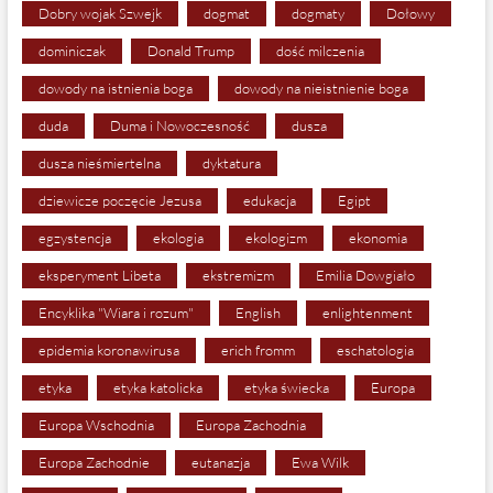
Dobry wojak Szwejk
dogmat
dogmaty
Dołowy
dominiczak
Donald Trump
dość milczenia
dowody na istnienia boga
dowody na nieistnienie boga
duda
Duma i Nowoczesność
dusza
dusza nieśmiertelna
dyktatura
dziewicze poczęcie Jezusa
edukacja
Egipt
egzystencja
ekologia
ekologizm
ekonomia
eksperyment Libeta
ekstremizm
Emilia Dowgiało
Encyklika "Wiara i rozum"
English
enlightenment
epidemia koronawirusa
erich fromm
eschatologia
etyka
etyka katolicka
etyka świecka
Europa
Europa Wschodnia
Europa Zachodnia
Europa Zachodnie
eutanazja
Ewa Wilk