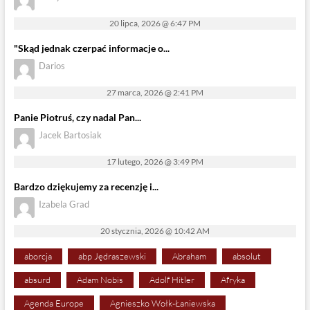
20 lipca, 2026 @ 6:47 PM
"Skąd jednak czerpać informacje o...
Darios
27 marca, 2026 @ 2:41 PM
Panie Piotruś, czy nadal Pan...
Jacek Bartosiak
17 lutego, 2026 @ 3:49 PM
Bardzo dziękujemy za recenzję i...
Izabela Grad
20 stycznia, 2026 @ 10:42 AM
aborcja
abp Jędraszewski
Abraham
absolut
absurd
Adam Nobis
Adolf Hitler
Afryka
Agenda Europe
Agnieszko Wołk-Łaniewska