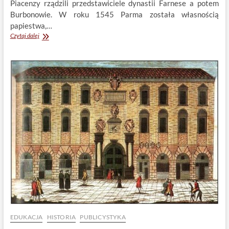
Piacenzy rządzili przedstawiciele dynastii Farnese a potem
Burbonowie. W roku 1545 Parma została własnością
papiestwa,…
Księstwo
Czytaj dalej
Parmy
i
Piacenzy
300
lat
temu
EDUKACJA
HISTORIA
PUBLICYSTYKA