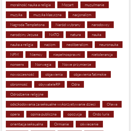
moralność nauka a religia
Mozart
muzułmanie
muzyka
muzyka klasyczna
nacjonalizm
Nagroda Templetona
Naród wybrany
narodowcy
narodziny Jezusa
NATO
natura
nauka
nauka a religia
nazizm
neoliberalizm
neuronauka
NFM
Niemcy
niepełnosprawni
nietolerancja
nonsens
Norwegia
Nowe przymierze
nowoczesność
objawienia
objawienia fatimskie
obronność
obywateleRP
Odra
Odrodzenie religijne
odszkodowania za seksualne wykorzystywanie dzieci
Oława
opera
opinia publiczna
opozycja
Ordo Iuris
orientacja seksualna
Ormianie
oświecenie