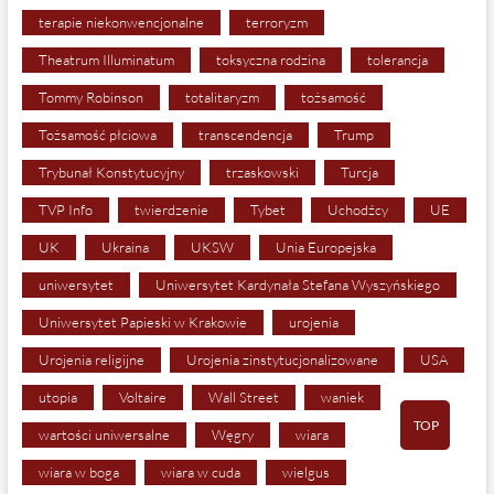
terapie niekonwencjonalne
terroryzm
Theatrum Illuminatum
toksyczna rodzina
tolerancja
Tommy Robinson
totalitaryzm
tożsamość
Tożsamość płciowa
transcendencja
Trump
Trybunał Konstytucyjny
trzaskowski
Turcja
TVP Info
twierdzenie
Tybet
Uchodźcy
UE
UK
Ukraina
UKSW
Unia Europejska
uniwersytet
Uniwersytet Kardynała Stefana Wyszyńskiego
Uniwersytet Papieski w Krakowie
urojenia
Urojenia religijne
Urojenia zinstytucjonalizowane
USA
utopia
Voltaire
Wall Street
waniek
TOP
wartości uniwersalne
Węgry
wiara
wiara w boga
wiara w cuda
wielgus