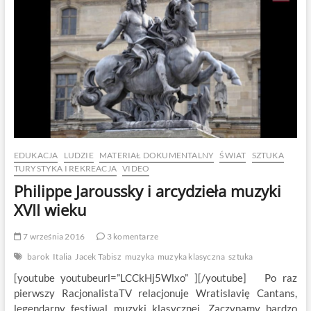
Illuminatum
EDUKACJA
LUDZIE
MATERIAŁ DOKUMENTALNY
ŚWIAT
SZTUKA
TURYSTYKA I REKREACJA
VIDEO
Philippe Jaroussky i arcydzieła muzyki
XVII wieku
7 września 2016
3 komentarze
barok
Italia
Jacek Tabisz
muzyka
muzyka klasyczna
sztuka
[youtube youtubeurl=”LCCkHj5Wlxo” ][/youtube] Po raz
pierwszy RacjonalistaTV relacjonuje Wratislavię Cantans,
legendarny festiwal muzyki klasycznej. Zaczynamy bardzo