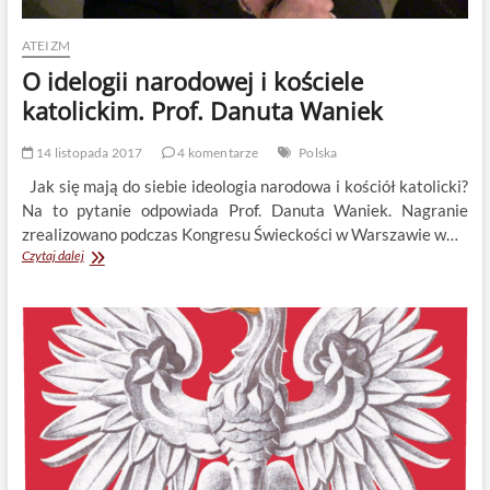
ATEIZM
O idelogii narodowej i kościele
katolickim. Prof. Danuta Waniek
14 listopada 2017
4 komentarze
Polska
Jak się mają do siebie ideologia narodowa i kościół katolicki?
Na to pytanie odpowiada Prof. Danuta Waniek. Nagranie
zrealizowano podczas Kongresu Świeckości w Warszawie w…
O
Czytaj dalej
idelogii
narodowej
i
kościele
katolickim.
Prof.
Danuta
Waniek