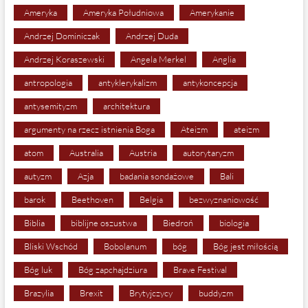
Ameryka
Ameryka Południowa
Amerykanie
Andrzej Dominiczak
Andrzej Duda
Andrzej Koraszewski
Angela Merkel
Anglia
antropologia
antyklerykalizm
antykoncepcja
antysemityzm
architektura
argumenty na rzecz istnienia Boga
Ateizm
ateizm
atom
Australia
Austria
autorytaryzm
autyzm
Azja
badania sondażowe
Bali
barok
Beethoven
Belgia
bezwyznaniowość
Biblia
biblijne oszustwa
Biedroń
biologia
Bliski Wschód
Bobolanum
bóg
Bóg jest miłością
Bóg luk
Bóg zapchajdziura
Brave Festival
Brazylia
Brexit
Brytyjczycy
buddyzm