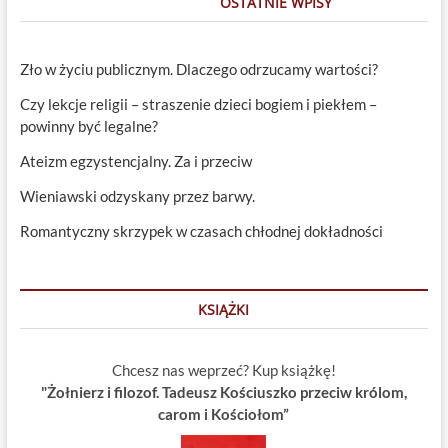
OSTATNIE WPISY
Zło w życiu publicznym. Dlaczego odrzucamy wartości?
Czy lekcje religii – straszenie dzieci bogiem i piekłem –
powinny być legalne?
Ateizm egzystencjalny. Za i przeciw
Wieniawski odzyskany przez barwy.
Romantyczny skrzypek w czasach chłodnej dokładności
KSIĄŻKI
Chcesz nas weprzeć? Kup książkę!
"Żołnierz i filozof. Tadeusz Kościuszko przeciw królom,
carom i Kościołom”