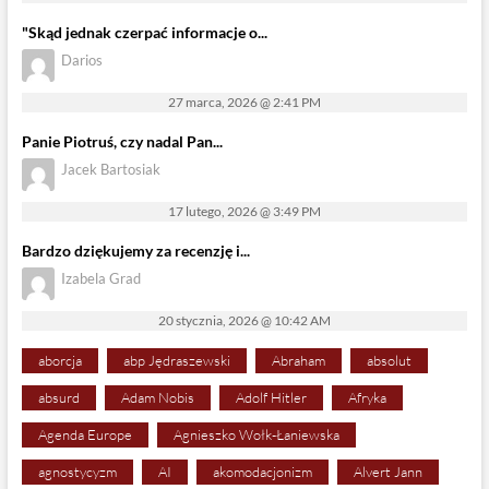
"Skąd jednak czerpać informacje o...
Darios
27 marca, 2026 @ 2:41 PM
Panie Piotruś, czy nadal Pan...
Jacek Bartosiak
17 lutego, 2026 @ 3:49 PM
Bardzo dziękujemy za recenzję i...
Izabela Grad
20 stycznia, 2026 @ 10:42 AM
aborcja
abp Jędraszewski
Abraham
absolut
absurd
Adam Nobis
Adolf Hitler
Afryka
Agenda Europe
Agnieszko Wołk-Łaniewska
agnostycyzm
AI
akomodacjonizm
Alvert Jann