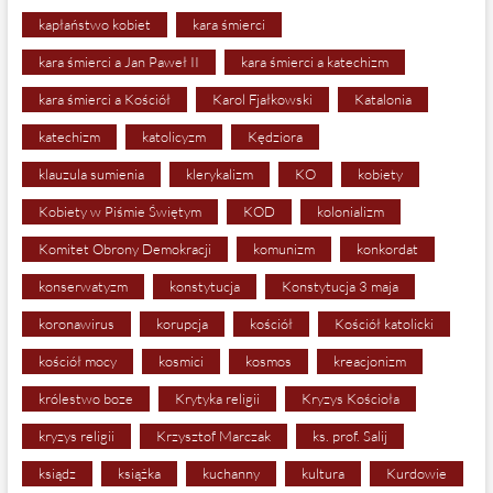
kapłaństwo kobiet
kara śmierci
kara śmierci a Jan Paweł II
kara śmierci a katechizm
kara śmierci a Kościół
Karol Fjałkowski
Katalonia
katechizm
katolicyzm
Kędziora
klauzula sumienia
klerykalizm
KO
kobiety
Kobiety w Piśmie Świętym
KOD
kolonializm
Komitet Obrony Demokracji
komunizm
konkordat
konserwatyzm
konstytucja
Konstytucja 3 maja
koronawirus
korupcja
kościół
Kościół katolicki
kościół mocy
kosmici
kosmos
kreacjonizm
królestwo boze
Krytyka religii
Kryzys Kościoła
kryzys religii
Krzysztof Marczak
ks. prof. Salij
ksiądz
książka
kuchanny
kultura
Kurdowie