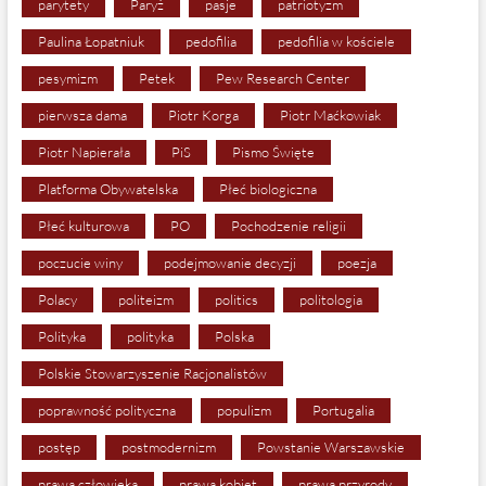
parytety
Paryż
pasje
patriotyzm
Paulina Łopatniuk
pedofilia
pedofilia w kościele
pesymizm
Petek
Pew Research Center
pierwsza dama
Piotr Korga
Piotr Maćkowiak
Piotr Napierała
PiS
Pismo Święte
Platforma Obywatelska
Płeć biologiczna
Płeć kulturowa
PO
Pochodzenie religii
poczucie winy
podejmowanie decyzji
poezja
Polacy
politeizm
politics
politologia
Polityka
polityka
Polska
Polskie Stowarzyszenie Racjonalistów
poprawność polityczna
populizm
Portugalia
postęp
postmodernizm
Powstanie Warszawskie
prawa człowieka
prawa kobiet
prawa przyrody