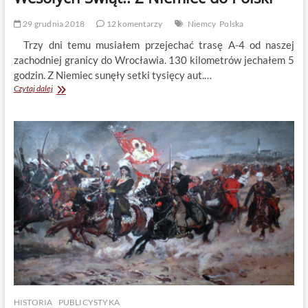
29 grudnia 2018
12 komentarzy
Niemcy
Polska
Trzy dni temu musiałem przejechać trasę A-4 od naszej
zachodniej granicy do Wrocławia. 130 kilometrów jechałem 5
godzin. Z Niemiec sunęły setki tysięcy aut.…
Wesołych
Czytaj dalej
Świąt!!
Z
Niemiec
do
Polski
HISTORIA
PUBLICYSTYKA