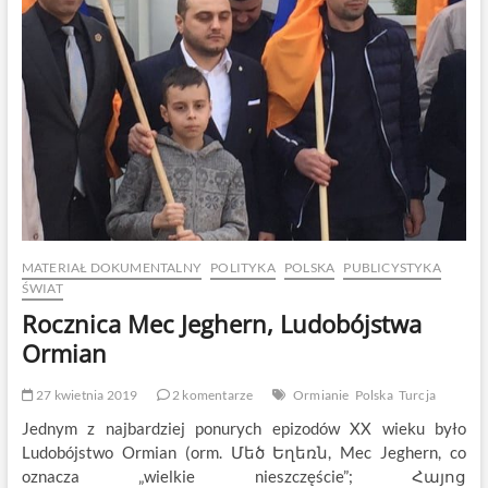
MATERIAŁ DOKUMENTALNY
POLITYKA
POLSKA
PUBLICYSTYKA
ŚWIAT
Rocznica Mec Jeghern, Ludobójstwa
Ormian
27 kwietnia 2019
2 komentarze
Ormianie
Polska
Turcja
Jednym z najbardziej ponurych epizodów XX wieku było
Ludobójstwo Ormian (orm. Մեծ Եղեռն, Mec Jeghern, co
oznacza „wielkie nieszczęście”; Հայոց