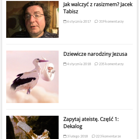
Jak walczyć z rasizmem? Jacek
Tabisz
6 stycznia 2017
319 komentarzy
Dziewicze narodziny Jezusa
4 stycznia 2018
235 komentarzy
Zapytaj ateistę. Część 1:
Dekalog
3 lutego 2018
223 komentarze