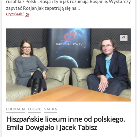
rusofila z Polski, Rosją i tym jak rozumują Rosjanie. Wystarczy
zapytać Rosjan jak zapatrują się na…
Polacy
Czytaj dalej
w
Rosji.
Theatrum
Illuminatum
EDUKACJA
LUDZIE
NAUKA
Hiszpańskie liceum inne od polskiego.
Emila Dowgiało i Jacek Tabisz