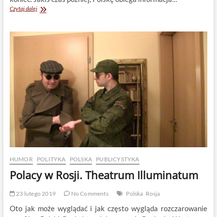
Polska
Czytaj dalej
islamofobia
HUMOR
POLITYKA
POLSKA
PUBLICYSTYKA
Polacy w Rosji. Theatrum Illuminatum
23 lutego 2019
No Comments
Polska
Rosja
Oto jak może wyglądać i jak często wygląda rozczarowanie