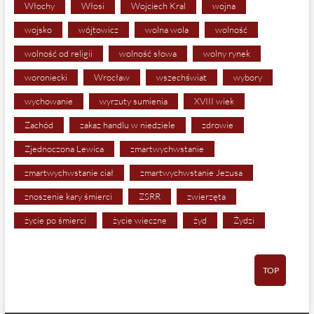
Włochy
Włosi
Wojciech Kral
wojna
wojsko
wójtowicz
wolna wola
wolność
wolność od religii
wolność słowa
wolny rynek
woroniecki
Wrocław
wszechświat
wybory
wychowanie
wyrzuty sumienia
XVIII wiek
Zachód
zakaz handlu w niedziele
zdrowie
Zjednoczona Lewica
zmartwychwstanie
zmartwychwstanie ciał
zmartwychwstanie Jezusa
znoszenie kary śmierci
ZSRR
zwierzęta
życie po śmierci
życie wieczne
żyd
Żydzi
TOP