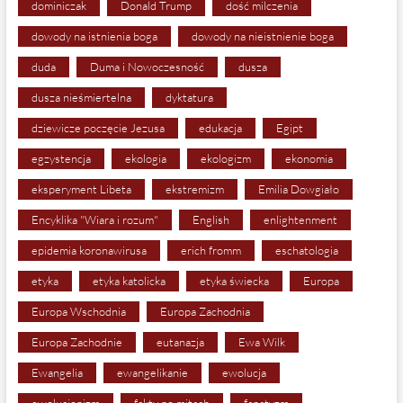
dominiczak
Donald Trump
dość milczenia
dowody na istnienia boga
dowody na nieistnienie boga
duda
Duma i Nowoczesność
dusza
dusza nieśmiertelna
dyktatura
dziewicze poczęcie Jezusa
edukacja
Egipt
egzystencja
ekologia
ekologizm
ekonomia
eksperyment Libeta
ekstremizm
Emilia Dowgiało
Encyklika "Wiara i rozum"
English
enlightenment
epidemia koronawirusa
erich fromm
eschatologia
etyka
etyka katolicka
etyka świecka
Europa
Europa Wschodnia
Europa Zachodnia
Europa Zachodnie
eutanazja
Ewa Wilk
Ewangelia
ewangelikanie
ewolucja
ewolucjonizm
fakty po mitach
fanatyzm