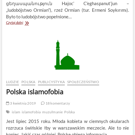
ցեղասպանություն Hajoc’ C’eghaspanut’jun –
„ludobójstwo Ormian”), rzeź Ormian (tur. Ermeni Soykırımı).
Było to ludobójstwo popełnione…
Rocznica
Czytaj dalej
Mec
Jeghern,
Ludobójstwa
Ormian
LUDZIE
POLSKA
PUBLICYSTYKA
SPOŁECZEŃSTWO
Polska islamofobia
3 kwietnia 2019
18 komentarzy
islam
islamofobia
muzułmanie
Polska
Jest lipiec 2015 roku. Młoda kobieta w ciemnych okularach
rozrzuca świńskie łby w warszawskim meczecie. Ale to nie
koniec. Jakiś czas później, Polskę obiega informacja…