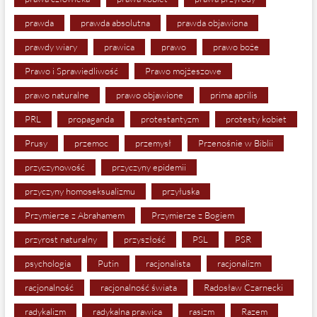
prawda
prawda absolutna
prawda objawiona
prawdy wiary
prawica
prawo
prawo boże
Prawo i Sprawiedliwość
Prawo mojżeszowe
prawo naturalne
prawo objawione
prima aprilis
PRL
propaganda
protestantyzm
protesty kobiet
Prusy
przemoc
przemysł
Przenośnie w Biblii
przyczynowość
przyczyny epidemii
przyczyny homoseksualizmu
przyłuska
Przymierze z Abrahamem
Przymierze z Bogiem
przyrost naturalny
przyszłość
PSL
PSR
psychologia
Putin
racjonalista
racjonalizm
racjonalność
racjonalność świata
Radosław Czarnecki
radykalizm
radykalna prawica
rasizm
Razem