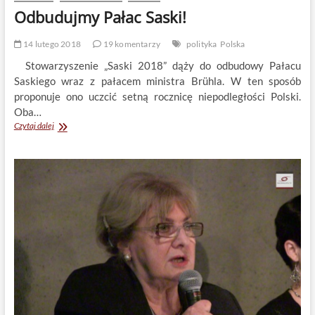
Odbudujmy Pałac Saski!
14 lutego 2018
19 komentarzy
polityka
Polska
Stowarzyszenie „Saski 2018” dąży do odbudowy Pałacu
Saskiego wraz z pałacem ministra Brühla. W ten sposób
proponuje ono uczcić setną rocznicę niepodległości Polski.
Oba…
Odbudujmy
Czytaj dalej
Pałac
Saski!