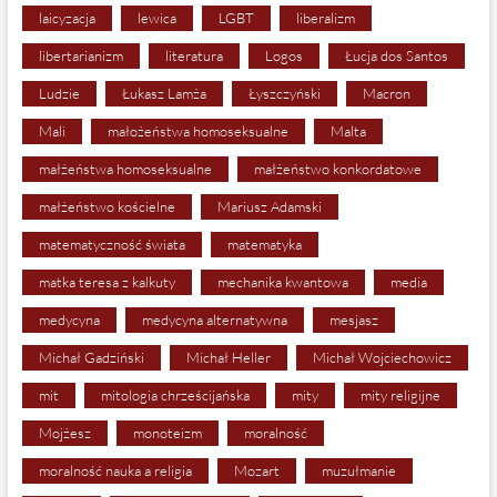
laicyzacja
lewica
LGBT
liberalizm
libertarianizm
literatura
Logos
Łucja dos Santos
Ludzie
Łukasz Lamża
Łyszczyński
Macron
Mali
małożeństwa homoseksualne
Malta
małżeństwa homoseksualne
małżeństwo konkordatowe
małżeństwo kościelne
Mariusz Adamski
matematyczność świata
matematyka
matka teresa z kalkuty
mechanika kwantowa
media
medycyna
medycyna alternatywna
mesjasz
Michał Gadziński
Michał Heller
Michał Wojciechowicz
mit
mitologia chrześcijańska
mity
mity religijne
Mojżesz
monoteizm
moralność
moralność nauka a religia
Mozart
muzułmanie