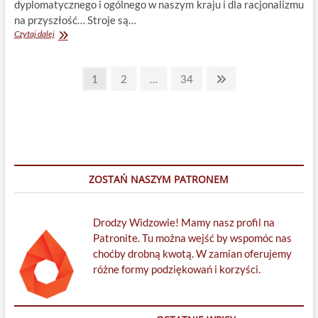
dyplomatycznego i ogólnego w naszym kraju i dla racjonalizmu
na przyszłość… Stroje są…
Upadek
Czytaj dalej
Polski
(1765-
Stronicowanie
1772)
Page
Page
Page
Next
1
2
…
34
według
page
wpisów
Theatrum
Illuminatum
ZOSTAŃ NASZYM PATRONEM
Drodzy Widzowie! Mamy nasz profil na
Patronite. Tu można wejść by wspomóc nas
choćby drobną kwotą. W zamian oferujemy
różne formy podziękowań i korzyści.