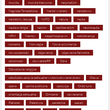
muzyka
muzyka klasyczna
nacjonalizm
Nagroda Templetona
Naród wybrany
narodowcy
narodziny Jezusa
NATO
natura
nauka
nauka a religia
nazizm
neoliberalizm
neuronauka
NFM
Niemcy
niepełnosprawni
nietolerancja
nonsens
Norwegia
Nowe przymierze
nowoczesność
objawienia
objawienia fatimskie
obronność
obywateleRP
Odra
Odrodzenie religijne
odszkodowania za seksualne wykorzystywanie dzieci
Oława
opera
opinia publiczna
opozycja
Ordo Iuris
orientacja seksualna
Ormianie
oświecenie
Pakistan
Palestyna
pandemia
papież