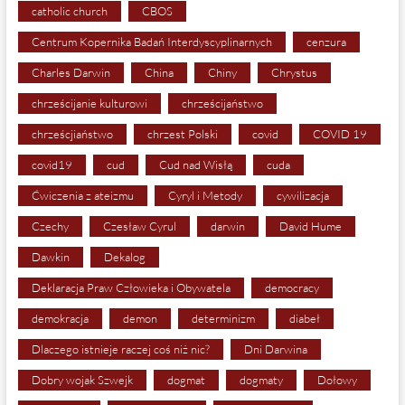
catholic church
CBOS
Centrum Kopernika Badań Interdyscyplinarnych
cenzura
Charles Darwin
China
Chiny
Chrystus
chrześcijanie kulturowi
chrześcijaństwo
chrześcjiaństwo
chrzest Polski
covid
COVID 19
covid19
cud
Cud nad Wisłą
cuda
Ćwiczenia z ateizmu
Cyryl i Metody
cywilizacja
Czechy
Czesław Cyrul
darwin
David Hume
Dawkin
Dekalog
Deklaracja Praw Człowieka i Obywatela
democracy
demokracja
demon
determinizm
diabeł
Dlaczego istnieje raczej coś niż nic?
Dni Darwina
Dobry wojak Szwejk
dogmat
dogmaty
Dołowy