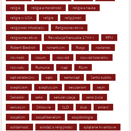
religia
religia a moralność
religia a nauka
religia w USA
religie
religijność
religijność młodzieży
Religioznawstwo
religioznawstwo
Rewolucja francuska 1789 r.
RFN
Robert Biedroń
romantyzm
Rosja
rosłaniec
równość
rozum
rozwód
rozwód kościelny
rozwody
Rumunia
rząd
Rzym
sąd ostateczny
sądy
samorząd
Santo subito
scepticism
sceptycyzm
secularism
sejm
Sekielski
seks
sekularyzacja
sens życia
senyszyn
Sikhowie
SLD
ślub
śmierć
socjalizm
socjalliberalizm
socjobiologia
solidarność
sondaż o religijności
splątanie kwantowe