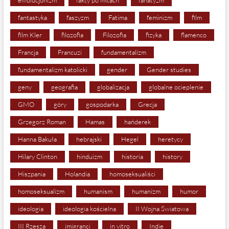
fantastyka
faszyzm
Fatima
feminizm
film
film Kler
filozofia
Filozofia
fizyka
flamenco
Francja
Francuzi
fundamentalizm
fundamentalizm katolicki
gender
Gender studies
geny
geografia
globalizacja
globalne ocieplenie
GMO
góry
gospodarka
Grecja
Grzegorz Roman
Hamas
hańderek
Hanna Bakuła
hebrajski
Hegel
heretycy
Hilary Clinton
hinduizm
historia
history
Hiszpania
Holandia
homoseksualiści
homoseksualizm
humanism
humanizm
humor
ideologia
ideologia kościelna
II Wojna Światowa
III Rzesza
imigranci
in vitro
Indie