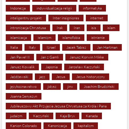
Indonezja
indywidualizacja religii
informatyka
inteligentny projekt
Inter insigniores
internet
intronizacja Chrystusa
Irak
Iran
isis
islam
islamizacja
islamizm
islamofobia
istnienie
Italia
Italy
Izrael
Jacek Tabisz
Jan Hartman
Jan Paweł II
Jan z Gamli
Janusz Korwin Mikke
Janusz Kowalik
Japonia
Jarosław Kaczyński
Jażdżewski
jazz
Jezus
Jezus historyczny
językoznawstwo
jidysz
jinx
Joachim Brudziński
Joanna Senyszyn
Jubileuszowy Akt Przyjęcia Jezusa Chrystusa za Króla i Pana
judaizm
Kaczyński
Kaja Bryx
Kanada
Kanion Colorado
Kanonizacja
kapitalizm