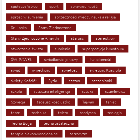
społeczeństwo
sport
sprawiedliwość
sprzeciw sumienia
sprzeczności między nauką a religią
Sri Lanka
Stany Zjednoczone
Stany Zjednoczone Ameryki
starość
stereotypy
stworzenie świata
sumienie
superpozycja kwantowa
ŚW. PAWEŁ
świadkowie jehowy
świadomość
świat
świeckość
świętość
świętość Kościoła
święty Kościół
Syria
szatan
szczepionki
szkoła
sztuczna inteligencja
sztuka
szumlewicz
Szwecja
tadeusz kościuszko
Tajwan
taniec
teatr
technika
teizm
teodycea
teologia
Teoria Boga
teoria ostateczna
terapie niekonwencjonalne
terroryzm