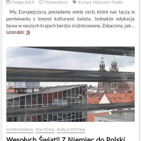
5 lutego 2019
7 komentarzy
Europa
Hiszpania
Polska
My, Europejczycy, posiadamy wiele cech, które nas łączą w
porównaniu z innymi kulturami świata. Jednakże edukacja
bywa w naszych krajach bardzo zróżnicowana. Zobaczmy, jak…
Hiszpańskie
Czytaj dalej
liceum
inne
od
polskiego.
Emila
Dowgiało
i
Jacek
Tabisz
GOSPODARKA
POLITYKA
PUBLICYSTYKA
Wesołych Świąt!! Z Niemiec do Polski