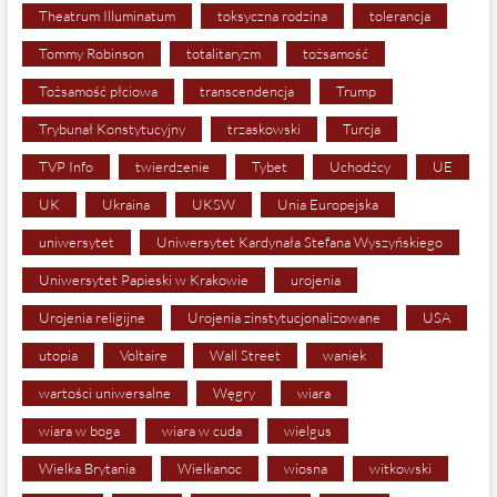
Theatrum Illuminatum
toksyczna rodzina
tolerancja
Tommy Robinson
totalitaryzm
tożsamość
Tożsamość płciowa
transcendencja
Trump
Trybunał Konstytucyjny
trzaskowski
Turcja
TVP Info
twierdzenie
Tybet
Uchodźcy
UE
UK
Ukraina
UKSW
Unia Europejska
uniwersytet
Uniwersytet Kardynała Stefana Wyszyńskiego
Uniwersytet Papieski w Krakowie
urojenia
Urojenia religijne
Urojenia zinstytucjonalizowane
USA
utopia
Voltaire
Wall Street
waniek
wartości uniwersalne
Węgry
wiara
wiara w boga
wiara w cuda
wielgus
Wielka Brytania
Wielkanoc
wiosna
witkowski