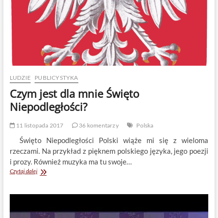
LUDZIE
PUBLICYSTYKA
Czym jest dla mnie Święto
Niepodległości?
11 listopada 2017
36 komentarzy
Polska
Święto Niepodległości Polski wiąże mi się z wieloma
rzeczami. Na przykład z pięknem polskiego języka, jego poezji
i prozy. Również muzyka ma tu swoje…
Czym
Czytaj dalej
jest
dla
mnie
Święto
Niepodległości?