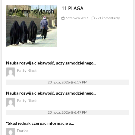
11 PLAGA
7 czerwca 2017
221 komentarzy
Nauka rozwija ciekawość, uczy samodzielnego...
Patty Black
20 lipca, 2026 @ 6:59 PM
Nauka rozwija ciekawość, uczy samodzielnego...
Patty Black
20 lipca, 2026 @ 6:47 PM
"Skąd jednak czerpać informacje o...
Darios