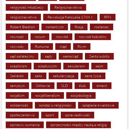
religijność młodzieży
Religioznawstwo
religioznawstwo
Rewolucja francuska 1789 r.
RFN
Robert Biedroń
romantyzm
Rosja
rosłaniec
równość
rozum
rozwód
rozwód kościelny
rozwody
Rumunia
rząd
Rzym
sąd ostateczny
sądy
samorząd
Santo subito
scepticism
sceptycyzm
secularism
sejm
Sekielski
seks
sekularyzacja
sens życia
senyszyn
Sikhowie
SLD
ślub
śmierć
socjalizm
socjalliberalizm
socjobiologia
solidarność
sondaż o religijności
splątanie kwantowe
społeczeństwo
sport
sprawiedliwość
sprzeciw sumienia
sprzeczności między nauką a religią