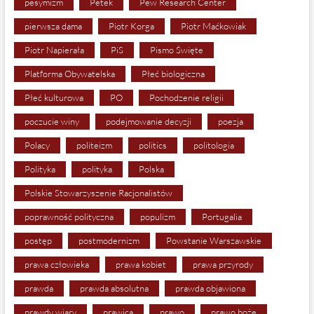
pesymizm
Petek
Pew Research Center
pierwsza dama
Piotr Korga
Piotr Maćkowiak
Piotr Napierała
PiS
Pismo Święte
Platforma Obywatelska
Płeć biologiczna
Płeć kulturowa
PO
Pochodzenie religii
poczucie winy
podejmowanie decyzji
poezja
Polacy
politeizm
politics
politologia
Polityka
polityka
Polska
Polskie Stowarzyszenie Racjonalistów
poprawność polityczna
populizm
Portugalia
postęp
postmodernizm
Powstanie Warszawskie
prawa człowieka
prawa kobiet
prawa przyrody
prawda
prawda absolutna
prawda objawiona
prawdy wiary
prawica
prawo
prawo boże