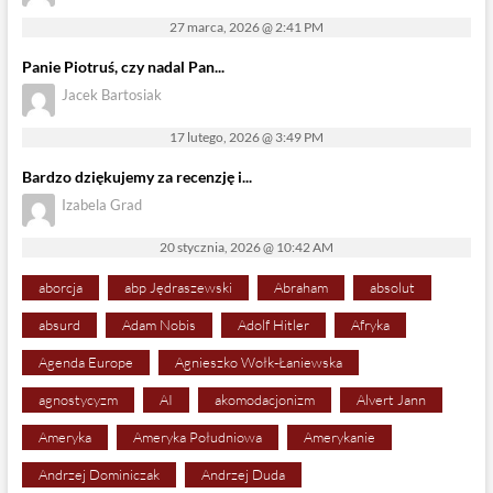
27 marca, 2026 @ 2:41 PM
Panie Piotruś, czy nadal Pan...
Jacek Bartosiak
17 lutego, 2026 @ 3:49 PM
Bardzo dziękujemy za recenzję i...
Izabela Grad
20 stycznia, 2026 @ 10:42 AM
aborcja
abp Jędraszewski
Abraham
absolut
absurd
Adam Nobis
Adolf Hitler
Afryka
Agenda Europe
Agnieszko Wołk-Łaniewska
agnostycyzm
AI
akomodacjonizm
Alvert Jann
Ameryka
Ameryka Południowa
Amerykanie
Andrzej Dominiczak
Andrzej Duda