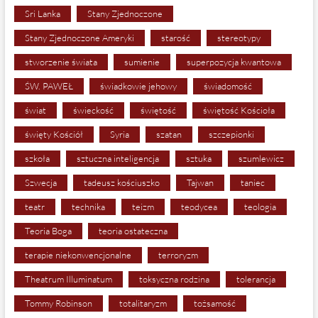
Sri Lanka
Stany Zjednoczone
Stany Zjednoczone Ameryki
starość
stereotypy
stworzenie świata
sumienie
superpozycja kwantowa
ŚW. PAWEŁ
świadkowie jehowy
świadomość
świat
świeckość
świętość
świętość Kościoła
święty Kościół
Syria
szatan
szczepionki
szkoła
sztuczna inteligencja
sztuka
szumlewicz
Szwecja
tadeusz kościuszko
Tajwan
taniec
teatr
technika
teizm
teodycea
teologia
Teoria Boga
teoria ostateczna
terapie niekonwencjonalne
terroryzm
Theatrum Illuminatum
toksyczna rodzina
tolerancja
Tommy Robinson
totalitaryzm
tożsamość