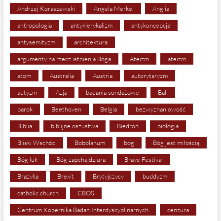
Andrzej Koraszewski
Angela Merkel
Anglia
antropologia
antyklerykalizm
antykoncepcja
antysemityzm
architektura
argumenty na rzecz istnienia Boga
Ateizm
ateizm
atom
Australia
Austria
autorytaryzm
autyzm
Azja
badania sondażowe
Bali
barok
Beethoven
Belgia
bezwyznaniowość
Biblia
biblijne oszustwa
Biedroń
biologia
Bliski Wschód
Bobolanum
bóg
Bóg jest miłością
Bóg luk
Bóg zapchajdziura
Brave Festival
Brazylia
Brexit
Brytyjczycy
buddyzm
catholic church
CBOS
Centrum Kopernika Badań Interdyscyplinarnych
cenzura