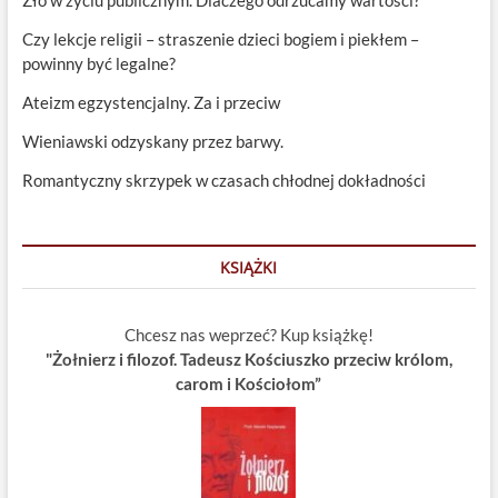
Czy lekcje religii – straszenie dzieci bogiem i piekłem –
powinny być legalne?
Ateizm egzystencjalny. Za i przeciw
Wieniawski odzyskany przez barwy.
Romantyczny skrzypek w czasach chłodnej dokładności
KSIĄŻKI
Chcesz nas weprzeć? Kup książkę!
"Żołnierz i filozof. Tadeusz Kościuszko przeciw królom,
carom i Kościołom”