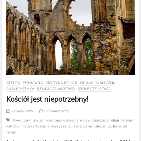
ATEIZM
EDUKACJA
KRYTYKA RELIGII
OPINIA PUBLICZNA
PUBLICYSTYKA
RELIGIOZNAWSTWO
SPOŁECZEŃSTWO
Kościół jest niepotrzebny!
30 maja 2019
57 komentarzy
Alvert Jann
ateizm
ideologia kościelna
indywidualizacja religii
Kościół
katolicki
Kryzys Kościoła
kryzys religii
religia a moralność
wolność od
religii