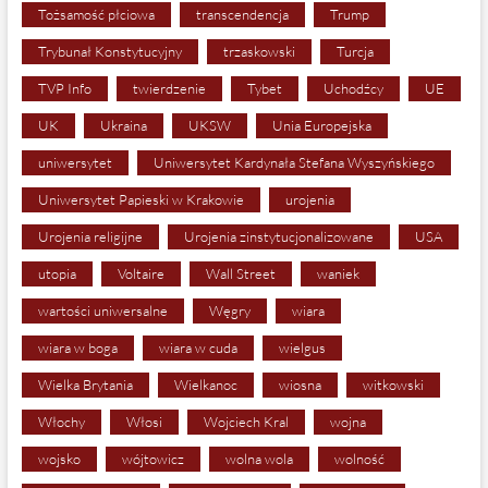
Tożsamość płciowa
transcendencja
Trump
Trybunał Konstytucyjny
trzaskowski
Turcja
TVP Info
twierdzenie
Tybet
Uchodźcy
UE
UK
Ukraina
UKSW
Unia Europejska
uniwersytet
Uniwersytet Kardynała Stefana Wyszyńskiego
Uniwersytet Papieski w Krakowie
urojenia
Urojenia religijne
Urojenia zinstytucjonalizowane
USA
utopia
Voltaire
Wall Street
waniek
wartości uniwersalne
Węgry
wiara
wiara w boga
wiara w cuda
wielgus
Wielka Brytania
Wielkanoc
wiosna
witkowski
Włochy
Włosi
Wojciech Kral
wojna
wojsko
wójtowicz
wolna wola
wolność