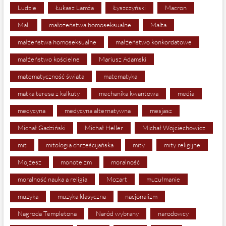
Ludzie
Łukasz Lamża
Łyszczyński
Macron
Mali
małożeństwa homoseksualne
Malta
małżeństwa homoseksualne
małżeństwo konkordatowe
małżeństwo kościelne
Mariusz Adamski
matematyczność świata
matematyka
matka teresa z kalkuty
mechanika kwantowa
media
medycyna
medycyna alternatywna
mesjasz
Michał Gadziński
Michał Heller
Michał Wojciechowicz
mit
mitologia chrześcijańska
mity
mity religijne
Mojżesz
monoteizm
moralność
moralność nauka a religia
Mozart
muzułmanie
muzyka
muzyka klasyczna
nacjonalizm
Nagroda Templetona
Naród wybrany
narodowcy