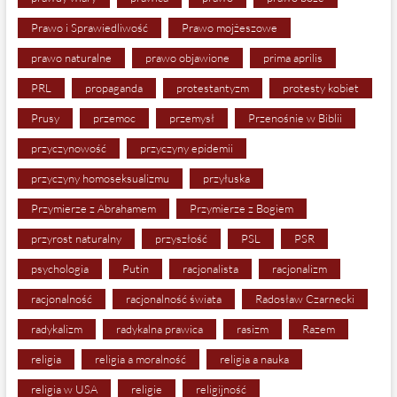
Prawo i Sprawiedliwość
Prawo mojżeszowe
prawo naturalne
prawo objawione
prima aprilis
PRL
propaganda
protestantyzm
protesty kobiet
Prusy
przemoc
przemysł
Przenośnie w Biblii
przyczynowość
przyczyny epidemii
przyczyny homoseksualizmu
przyłuska
Przymierze z Abrahamem
Przymierze z Bogiem
przyrost naturalny
przyszłość
PSL
PSR
psychologia
Putin
racjonalista
racjonalizm
racjonalność
racjonalność świata
Radosław Czarnecki
radykalizm
radykalna prawica
rasizm
Razem
religia
religia a moralność
religia a nauka
religia w USA
religie
religijność