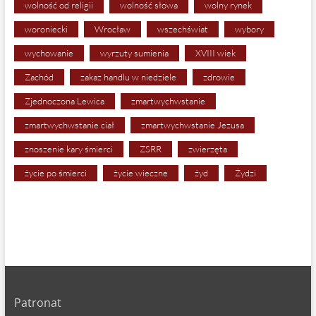
wolność od religii
wolność słowa
wolny rynek
woroniecki
Wrocław
wszechświat
wybory
wychowanie
wyrzuty sumienia
XVIII wiek
Zachód
zakaz handlu w niedziele
zdrowie
Zjednoczona Lewica
zmartwychwstanie
zmartwychwstanie ciał
zmartwychwstanie Jezusa
znoszenie kary śmierci
ZSRR
zwierzęta
życie po śmierci
życie wieczne
żyd
Żydzi
Patronat