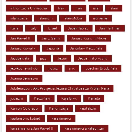
intronizacja Chrystusa
Irak
Iran
isis
islam
islamizacja
islamizm
islamofobia
istnienie
Italia
Italy
Izrael
Jacek Tabisz
Jan Hartman
Jan Paweł II
Jan z Gamli
Janusz Korwin Mikke
Janusz Kowalik
Japonia
Jarosław Kaczyński
Jażdżewski
jazz
Jezus
Jezus historyczny
językoznawstwo
jidysz
jinx
Joachim Brudziński
Joanna Senyszyn
Jubileuszowy Akt Przyjęcia Jezusa Chrystusa za Króla i Pana
judaizm
Kaczyński
Kaja Bryx
Kanada
Kanion Colorado
Kanonizacja
kapitalizm
kapłaństwo kobiet
kara śmierci
kara śmierci a Jan Paweł II
kara śmierci a katechizm