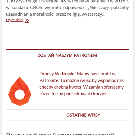
1. Kryzys religii i Kościoła. 48 % Polaków pytanych w 2016 r.
w sondażu CBOS wybrało odpowiedź: „Nie czuję potrzeby
uzasadniania moralności przez religię, wystarczy…
Kościół
Czytaj dalej
jest
niepotrzebny!
ZOSTAŃ NASZYM PATRONEM
Drodzy Widzowie! Mamy nasz profil na
Patronite. Tu można wejść by wspomóc nas
choćby drobną kwotą. W zamian oferujemy
różne formy podziękowań i korzyści.
OSTATNIE WPISY
Zło w życiu publicznym. Dlaczego odrzucamy wartości?