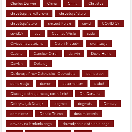
Charles Darwin
China
Chiny
Chrystus
chrześcijanie kulturowi
chrześcijaństwo
chrześcjiaństwo
chrzest Polski
covid
COVID 19
covid19
cud
Cud nad Wisłą
cuda
Ćwiczenia z ateizmu
Cyryl i Metody
cywilizacja
Czechy
Czesław Cyrul
darwin
David Hume
Dawkin
Dekalog
Deklaracja Praw Człowieka i Obywatela
democracy
demokracja
demon
determinizm
diabeł
Dlaczego istnieje raczej coś niż nic?
Dni Darwina
Dobry wojak Szwejk
dogmat
dogmaty
Dołowy
dominiczak
Donald Trump
dość milczenia
dowody na istnienia boga
dowody na nieistnienie boga