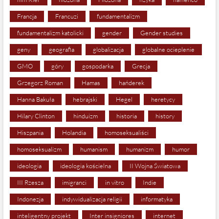
Francja
Francuzi
fundamentalizm
fundamentalizm katolicki
gender
Gender studies
geny
geografia
globalizacja
globalne ocieplenie
GMO
góry
gospodarka
Grecja
Grzegorz Roman
Hamas
hańderek
Hanna Bakuła
hebrajski
Hegel
heretycy
Hilary Clinton
hinduizm
historia
history
Hiszpania
Holandia
homoseksualiści
homoseksualizm
humanism
humanizm
humor
ideologia
ideologia kościelna
II Wojna Światowa
III Rzesza
imigranci
in vitro
Indie
Indonezja
indywidualizacja religii
informatyka
inteligentny projekt
Inter insigniores
internet