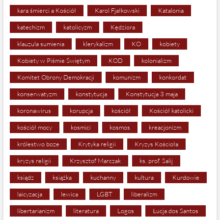
kara śmierci a Kościół
Karol Fjałkowski
Katalonia
katechizm
katolicyzm
Kędziora
klauzula sumienia
klerykalizm
KO
kobiety
Kobiety w Piśmie Świętym
KOD
kolonializm
Komitet Obrony Demokracji
komunizm
konkordat
konserwatyzm
konstytucja
Konstytucja 3 maja
koronawirus
korupcja
kościół
Kościół katolicki
kościół mocy
kosmici
kosmos
kreacjonizm
królestwo boze
Krytyka religii
Kryzys Kościoła
kryzys religii
Krzysztof Marczak
ks. prof. Salij
ksiądz
książka
kuchanny
kultura
Kurdowie
laicyzacja
lewica
LGBT
liberalizm
libertarianizm
literatura
Logos
Łucja dos Santos