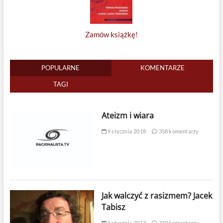
Zamów książkę!
POPULARNE
KOMENTARZE
TAGI
Ateizm i wiara
9 stycznia 2018
358 komentarzy
Jak walczyć z rasizmem? Jacek
Tabisz
6 stycznia 2017
319 komentarzy