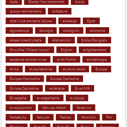
duda
Duma i Nowoczesność
dusza
dusza nieśmiertelna
dyktatura
dziewicze poczęcie Jezusa
edukacja
Egipt
egzystencja
ekologia
ekologizm
ekonomia
eksperyment Libeta
ekstremizm
Emilia Dowgiało
Encyklika "Wiara i rozum"
English
enlightenment
epidemia koronawirusa
erich fromm
eschatologia
etyka
etyka katolicka
etyka świecka
Europa
Europa Wschodnia
Europa Zachodnia
Europa Zachodnie
eutanazja
Ewa Wilk
Ewangelia
ewangelikanie
ewolucja
ewolucjonizm
fakty po mitach
fanatyzm
fantastyka
faszyzm
Fatima
feminizm
film
film Kler
filozofia
Filozofia
fizyka
flamenco