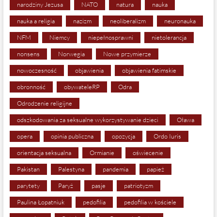
narodziny Jezusa
NATO
natura
nauka
nauka a religia
nazizm
neoliberalizm
neuronauka
NFM
Niemcy
niepełnosprawni
nietolerancja
nonsens
Norwegia
Nowe przymierze
nowoczesność
objawienia
objawienia fatimskie
obronność
obywateleRP
Odra
Odrodzenie religijne
odszkodowania za seksualne wykorzystywanie dzieci
Oława
opera
opinia publiczna
opozycja
Ordo Iuris
orientacja seksualna
Ormianie
oświecenie
Pakistan
Palestyna
pandemia
papież
parytety
Paryż
pasje
patriotyzm
Paulina Łopatniuk
pedofilia
pedofilia w kościele