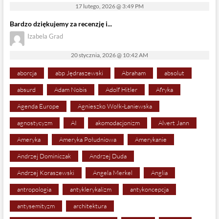
17 lutego, 2026 @ 3:49 PM
Bardzo dziękujemy za recenzję i...
Izabela Grad
20 stycznia, 2026 @ 10:42 AM
aborcja
abp Jędraszewski
Abraham
absolut
absurd
Adam Nobis
Adolf Hitler
Afryka
Agenda Europe
Agnieszko Wołk-Łaniewska
agnostycyzm
AI
akomodacjonizm
Alvert Jann
Ameryka
Ameryka Południowa
Amerykanie
Andrzej Dominiczak
Andrzej Duda
Andrzej Koraszewski
Angela Merkel
Anglia
antropologia
antyklerykalizm
antykoncepcja
antysemityzm
architektura