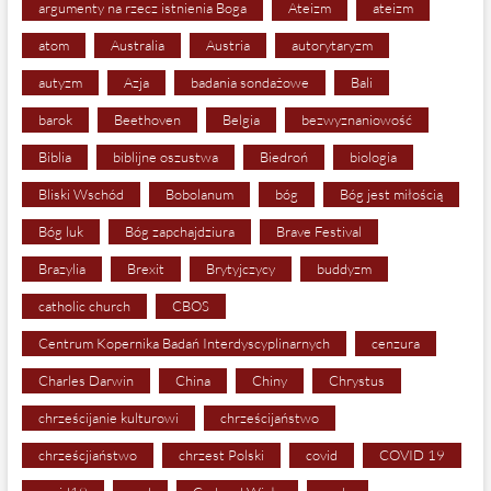
argumenty na rzecz istnienia Boga
Ateizm
ateizm
atom
Australia
Austria
autorytaryzm
autyzm
Azja
badania sondażowe
Bali
barok
Beethoven
Belgia
bezwyznaniowość
Biblia
biblijne oszustwa
Biedroń
biologia
Bliski Wschód
Bobolanum
bóg
Bóg jest miłością
Bóg luk
Bóg zapchajdziura
Brave Festival
Brazylia
Brexit
Brytyjczycy
buddyzm
catholic church
CBOS
Centrum Kopernika Badań Interdyscyplinarnych
cenzura
Charles Darwin
China
Chiny
Chrystus
chrześcijanie kulturowi
chrześcijaństwo
chrześcjiaństwo
chrzest Polski
covid
COVID 19