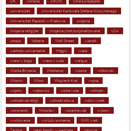
UK
Ukraina
UKSW
Unia Europejska
uniwersytet
Uniwersytet Kardynała Stefana Wyszyńskiego
Uniwersytet Papieski w Krakowie
urojenia
Urojenia religijne
Urojenia zinstytucjonalizowane
USA
utopia
Voltaire
Wall Street
waniek
wartości uniwersalne
Węgry
wiara
wiara w boga
wiara w cuda
wielgus
Wielka Brytania
Wielkanoc
wiosna
witkowski
Włochy
Włosi
Wojciech Kral
wojna
wojsko
wójtowicz
wolna wola
wolność
wolność od religii
wolność słowa
wolny rynek
woroniecki
Wrocław
wszechświat
wybory
wychowanie
wyrzuty sumienia
XVIII wiek
Zachód
zakaz handlu w niedziele
zdrowie