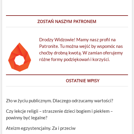
TVP
Info
ZOSTAŃ NASZYM PATRONEM
Drodzy Widzowie! Mamy nasz profil na
Patronite. Tu można wejść by wspomóc nas
choćby drobną kwotą. W zamian oferujemy
różne formy podziękowań i korzyści.
OSTATNIE WPISY
Zło w życiu publicznym. Dlaczego odrzucamy wartości?
Czy lekcje religii – straszenie dzieci bogiem i piekłem –
powinny być legalne?
Ateizm egzystencjalny. Za i przeciw