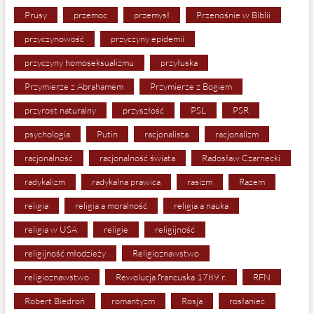
Prusy
przemoc
przemysł
Przenośnie w Biblii
przyczynowość
przyczyny epidemii
przyczyny homoseksualizmu
przyłuska
Przymierze z Abrahamem
Przymierze z Bogiem
przyrost naturalny
przyszłość
PSL
PSR
psychologia
Putin
racjonalista
racjonalizm
racjonalność
racjonalność świata
Radosław Czarnecki
radykalizm
radykalna prawica
rasizm
Razem
religia
religia a moralność
religia a nauka
religia w USA
religie
religijność
religijność młodzieży
Religioznawstwo
religioznawstwo
Rewolucja francuska 1789 r.
RFN
Robert Biedroń
romantyzm
Rosja
rosłaniec