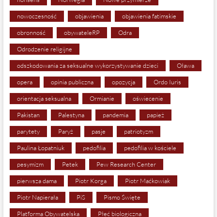
nowoczesność
objawienia
objawienia fatimskie
obronność
obywateleRP
Odra
Odrodzenie religijne
odszkodowania za seksualne wykorzystywanie dzieci
Oława
opera
opinia publiczna
opozycja
Ordo Iuris
orientacja seksualna
Ormianie
oświecenie
Pakistan
Palestyna
pandemia
papież
parytety
Paryż
pasje
patriotyzm
Paulina Łopatniuk
pedofilia
pedofilia w kościele
pesymizm
Petek
Pew Research Center
pierwsza dama
Piotr Korga
Piotr Maćkowiak
Piotr Napierała
PiS
Pismo Święte
Platforma Obywatelska
Płeć biologiczna