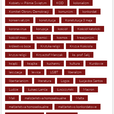
Kobiety w Piśmie Świętym
KOD
kolonializm
Komitet Obrony Demokracji
komunizm
konkordat
konserwatyzm
konstytucja
Konstytucja 3 maja
koronawirus
korupcja
kościół
Kościół katolicki
kościół mocy
kosmici
kosmos
kreacjonizm
królestwo boze
Krytyka religii
Kryzys Kościoła
kryzys religii
Krzysztof Marczak
ks. prof. Salij
ksiądz
książka
kuchanny
kultura
Kurdowie
laicyzacja
lewica
LGBT
liberalizm
libertarianizm
literatura
Logos
Łucja dos Santos
Ludzie
Łukasz Lamża
Łyszczyński
Macron
Mali
małożeństwa homoseksualne
Malta
małżeństwa homoseksualne
małżeństwo konkordatowe