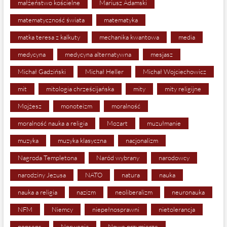
małżeństwo kościelne
Mariusz Adamski
matematyczność świata
matematyka
matka teresa z kalkuty
mechanika kwantowa
media
medycyna
medycyna alternatywna
mesjasz
Michał Gadziński
Michał Heller
Michał Wojciechowicz
mit
mitologia chrześcijańska
mity
mity religijne
Mojżesz
monoteizm
moralność
moralność nauka a religia
Mozart
muzułmanie
muzyka
muzyka klasyczna
nacjonalizm
Nagroda Templetona
Naród wybrany
narodowcy
narodziny Jezusa
NATO
natura
nauka
nauka a religia
nazizm
neoliberalizm
neuronauka
NFM
Niemcy
niepełnosprawni
nietolerancja
nonsens
Norwegia
Nowe przymierze