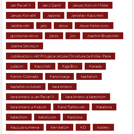
Jan Paweł II
Jan z Gamli
Janusz Korwin Mikke
Janusz Kowalik
Japonia
Jarosław Kaczyński
Jażdżewski
jazz
Jezus
Jezus historyczny
językoznawstwo
jidysz
jinx
Joachim Brudziński
Joanna Senyszyn
Jubileuszowy Akt Przyjęcia Jezusa Chrystusa za Króla i Pana
judaizm
Kaczyński
Kaja Bryx
Kanada
Kanion Colorado
Kanonizacja
kapitalizm
kapłaństwo kobiet
kara śmierci
kara śmierci a Jan Paweł II
kara śmierci a katechizm
kara śmierci a Kościół
Karol Fjałkowski
Katalonia
katechizm
katolicyzm
Kędziora
klauzula sumienia
klerykalizm
KO
kobiety