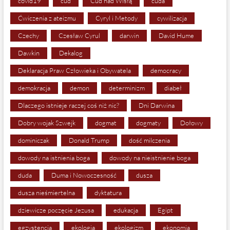
covid19
cud
Cud nad Wisłą
cuda
Ćwiczenia z ateizmu
Cyryl i Metody
cywilizacja
Czechy
Czesław Cyrul
darwin
David Hume
Dawkin
Dekalog
Deklaracja Praw Człowieka i Obywatela
democracy
demokracja
demon
determinizm
diabeł
Dlaczego istnieje raczej coś niż nic?
Dni Darwina
Dobry wojak Szwejk
dogmat
dogmaty
Dołowy
dominiczak
Donald Trump
dość milczenia
dowody na istnienia boga
dowody na nieistnienie boga
duda
Duma i Nowoczesność
dusza
dusza nieśmiertelna
dyktatura
dziewicze poczęcie Jezusa
edukacja
Egipt
egzystencja
ekologia
ekologizm
ekonomia