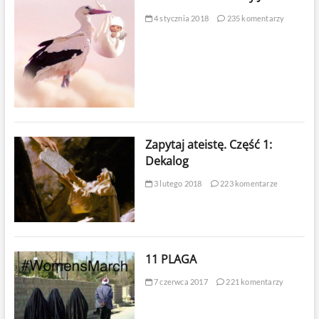
4 stycznia 2018
235 komentarzy
Zapytaj ateistę. Część 1:
Dekalog
3 lutego 2018
223 komentarze
11 PLAGA
7 czerwca 2017
221 komentarzy