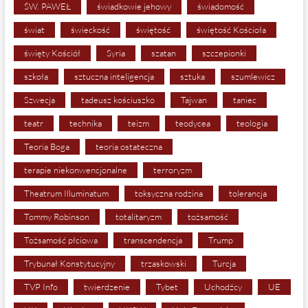
ŚW. PAWEŁ
świadkowie jehowy
świadomość
świat
świeckość
świętość
świętość Kościoła
święty Kościół
Syria
szatan
szczepionki
szkoła
sztuczna inteligencja
sztuka
szumlewicz
Szwecja
tadeusz kościuszko
Tajwan
taniec
teatr
technika
teizm
teodycea
teologia
Teoria Boga
teoria ostateczna
terapie niekonwencjonalne
terroryzm
Theatrum Illuminatum
toksyczna rodzina
tolerancja
Tommy Robinson
totalitaryzm
tożsamość
Tożsamość płciowa
transcendencja
Trump
Trybunał Konstytucyjny
trzaskowski
Turcja
TVP Info
twierdzenie
Tybet
Uchodźcy
UE