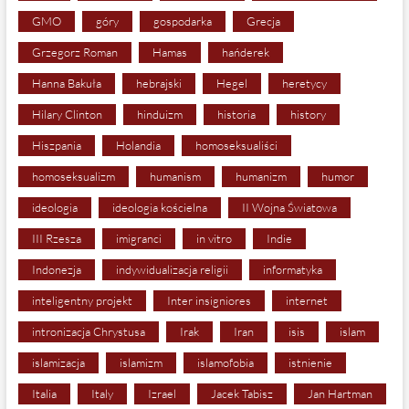
GMO
góry
gospodarka
Grecja
Grzegorz Roman
Hamas
hańderek
Hanna Bakuła
hebrajski
Hegel
heretycy
Hilary Clinton
hinduizm
historia
history
Hiszpania
Holandia
homoseksualiści
homoseksualizm
humanism
humanizm
humor
ideologia
ideologia kościelna
II Wojna Światowa
III Rzesza
imigranci
in vitro
Indie
Indonezja
indywidualizacja religii
informatyka
inteligentny projekt
Inter insigniores
internet
intronizacja Chrystusa
Irak
Iran
isis
islam
islamizacja
islamizm
islamofobia
istnienie
Italia
Italy
Izrael
Jacek Tabisz
Jan Hartman