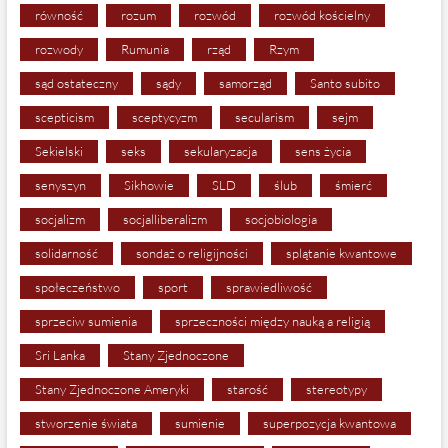
równość
rozum
rozwód
rozwód kościelny
rozwody
Rumunia
rząd
Rzym
sąd ostateczny
sądy
samorząd
Santo subito
scepticism
sceptycyzm
secularism
sejm
Sekielski
seks
sekularyzacja
sens życia
senyszyn
Sikhowie
SLD
ślub
śmierć
socjalizm
socjalliberalizm
socjobiologia
solidarność
sondaż o religijności
splątanie kwantowe
społeczeństwo
sport
sprawiedliwość
sprzeciw sumienia
sprzeczności między nauką a religią
Sri Lanka
Stany Zjednoczone
Stany Zjednoczone Ameryki
starość
stereotypy
stworzenie świata
sumienie
superpozycja kwantowa