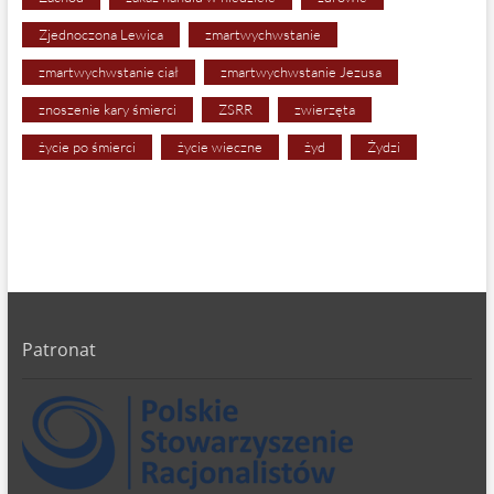
Zjednoczona Lewica
zmartwychwstanie
zmartwychwstanie ciał
zmartwychwstanie Jezusa
znoszenie kary śmierci
ZSRR
zwierzęta
życie po śmierci
życie wieczne
żyd
Żydzi
Patronat