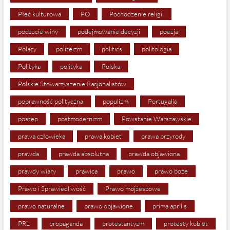
Płeć kulturowa
PO
Pochodzenie religii
poczucie winy
podejmowanie decyzji
poezja
Polacy
politeizm
politics
politologia
Polityka
polityka
Polska
Polskie Stowarzyszenie Racjonalistów
poprawność polityczna
populizm
Portugalia
postęp
postmodernizm
Powstanie Warszawskie
prawa człowieka
prawa kobiet
prawa przyrody
prawda
prawda absolutna
prawda objawiona
prawdy wiary
prawica
prawo
prawo boże
Prawo i Sprawiedliwość
Prawo mojżeszowe
prawo naturalne
prawo objawione
prima aprilis
PRL
propaganda
protestantyzm
protesty kobiet