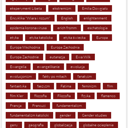
eksperyment Libeta
ekstremizm
Emilia Dowgiało
Encyklika "Wiara i rozum"
English
enlightenment
epidemia koronawirusa
erich fromm
eschatologia
etyka
etyka katolicka
etyka świecka
Europa
Europa Wschodnia
Europa Zachodnia
Europa Zachodnie
eutanazja
Ewa Wilk
Ewangelia
ewangelikanie
ewolucja
ewolucjonizm
fakty po mitach
fanatyzm
fantastyka
faszyzm
Fatima
feminizm
film
film Kler
filozofia
Filozofia
fizyka
flamenco
Francja
Francuzi
fundamentalizm
fundamentalizm katolicki
gender
Gender studies
geny
geografia
globalizacja
globalne ocieplenie