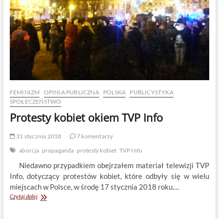
FEMINIZM
OPINIA PUBLICZNA
POLSKA
PUBLICYSTYKA
SPOŁECZEŃSTWO
Protesty kobiet okiem TVP Info
31 stycznia 2018
7 komentarzy
aborcja
propaganda
protesty kobiet
TVP Info
Niedawno przypadkiem obejrzałem materiał telewizji TVP
Info, dotyczący protestów kobiet, które odbyły się w wielu
miejscach w Polsce, w środę 17 stycznia 2018 roku.…
Protesty
Czytaj dalej
kobiet
okiem