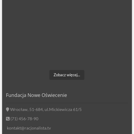
Zobacz więcej...
Fundacja Nowe Oświecenie
Wrocław, 51-684, ul.Mickiewicza 61/5
(71) 456-78-90
kontakt@racjonalista.tv