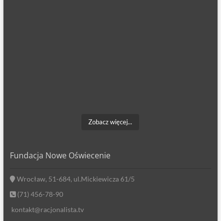
Zobacz więcej...
Fundacja Nowe Oświecenie
Wrocław, 51-684, ul.Mickiewicza 61/5
(71) 456-78-90
kontakt@racjonalista.tv