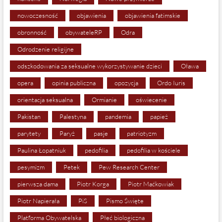
nowoczesność
objawienia
objawienia fatimskie
obronność
obywateleRP
Odra
Odrodzenie religijne
odszkodowania za seksualne wykorzystywanie dzieci
Oława
opera
opinia publiczna
opozycja
Ordo Iuris
orientacja seksualna
Ormianie
oświecenie
Pakistan
Palestyna
pandemia
papież
parytety
Paryż
pasje
patriotyzm
Paulina Łopatniuk
pedofilia
pedofilia w kościele
pesymizm
Petek
Pew Research Center
pierwsza dama
Piotr Korga
Piotr Maćkowiak
Piotr Napierała
PiS
Pismo Święte
Platforma Obywatelska
Płeć biologiczna