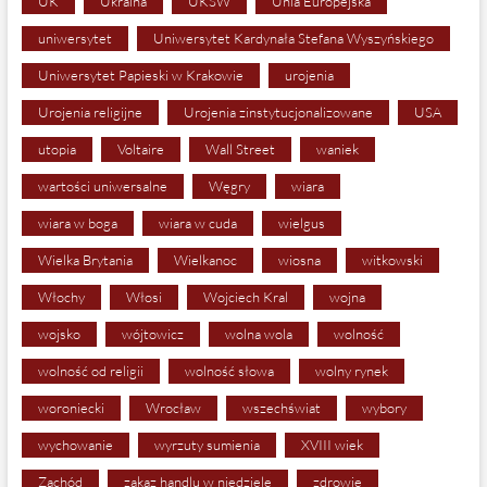
UK
Ukraina
UKSW
Unia Europejska
uniwersytet
Uniwersytet Kardynała Stefana Wyszyńskiego
Uniwersytet Papieski w Krakowie
urojenia
Urojenia religijne
Urojenia zinstytucjonalizowane
USA
utopia
Voltaire
Wall Street
waniek
wartości uniwersalne
Węgry
wiara
wiara w boga
wiara w cuda
wielgus
Wielka Brytania
Wielkanoc
wiosna
witkowski
Włochy
Włosi
Wojciech Kral
wojna
wojsko
wójtowicz
wolna wola
wolność
wolność od religii
wolność słowa
wolny rynek
woroniecki
Wrocław
wszechświat
wybory
wychowanie
wyrzuty sumienia
XVIII wiek
Zachód
zakaz handlu w niedziele
zdrowie