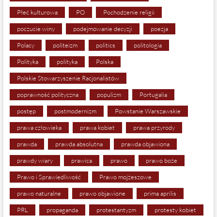
Płeć kulturowa
PO
Pochodzenie religii
poczucie winy
podejmowanie decyzji
poezja
Polacy
politeizm
politics
politologia
Polityka
polityka
Polska
Polskie Stowarzyszenie Racjonalistów
poprawność polityczna
populizm
Portugalia
postęp
postmodernizm
Powstanie Warszawskie
prawa człowieka
prawa kobiet
prawa przyrody
prawda
prawda absolutna
prawda objawiona
prawdy wiary
prawica
prawo
prawo boże
Prawo i Sprawiedliwość
Prawo mojżeszowe
prawo naturalne
prawo objawione
prima aprilis
PRL
propaganda
protestantyzm
protesty kobiet