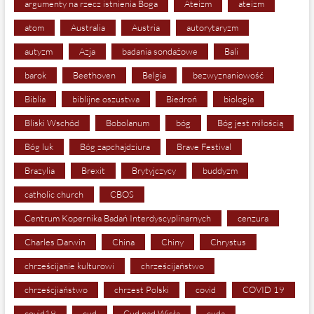
argumenty na rzecz istnienia Boga
Ateizm
ateizm
atom
Australia
Austria
autorytaryzm
autyzm
Azja
badania sondażowe
Bali
barok
Beethoven
Belgia
bezwyznaniowość
Biblia
biblijne oszustwa
Biedroń
biologia
Bliski Wschód
Bobolanum
bóg
Bóg jest miłością
Bóg luk
Bóg zapchajdziura
Brave Festival
Brazylia
Brexit
Brytyjczycy
buddyzm
catholic church
CBOS
Centrum Kopernika Badań Interdyscyplinarnych
cenzura
Charles Darwin
China
Chiny
Chrystus
chrześcijanie kulturowi
chrześcijaństwo
chrześcjiaństwo
chrzest Polski
covid
COVID 19
covid19
cud
Cud nad Wisłą
cuda