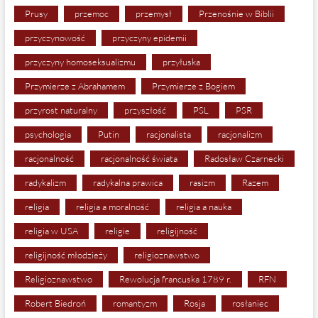
Prusy
przemoc
przemysł
Przenośnie w Biblii
przyczynowość
przyczyny epidemii
przyczyny homoseksualizmu
przyłuska
Przymierze z Abrahamem
Przymierze z Bogiem
przyrost naturalny
przyszłość
PSL
PSR
psychologia
Putin
racjonalista
racjonalizm
racjonalność
racjonalność świata
Radosław Czarnecki
radykalizm
radykalna prawica
rasizm
Razem
religia
religia a moralność
religia a nauka
religia w USA
religie
religijność
religijność młodzieży
religioznawstwo
Religioznawstwo
Rewolucja francuska 1789 r.
RFN
Robert Biedroń
romantyzm
Rosja
rosłaniec