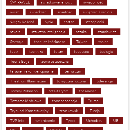
ŚW. PAWEŁ
świadkowie jehowy
świadomość
świat
świeckość
świętość
świętość Kościoła
święty Kościół
Syria
szatan
szczepionki
szkoła
sztuczna inteligencja
sztuka
szumlewicz
Szwecja
tadeusz kościuszko
Tajwan
taniec
teatr
technika
teizm
teodycea
teologia
Teoria Boga
teoria ostateczna
terapie niekonwencjonalne
terroryzm
Theatrum Illuminatum
toksyczna rodzina
tolerancja
Tommy Robinson
totalitaryzm
tożsamość
Tożsamość płciowa
transcendencja
Trump
Trybunał Konstytucyjny
trzaskowski
Turcja
TVP Info
twierdzenie
Tybet
Uchodźcy
UE