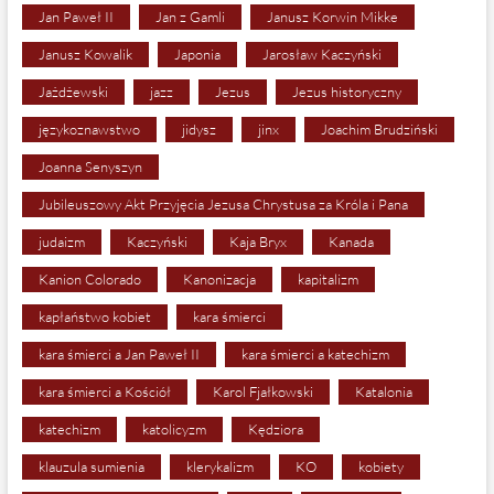
Jan Paweł II
Jan z Gamli
Janusz Korwin Mikke
Janusz Kowalik
Japonia
Jarosław Kaczyński
Jażdżewski
jazz
Jezus
Jezus historyczny
językoznawstwo
jidysz
jinx
Joachim Brudziński
Joanna Senyszyn
Jubileuszowy Akt Przyjęcia Jezusa Chrystusa za Króla i Pana
judaizm
Kaczyński
Kaja Bryx
Kanada
Kanion Colorado
Kanonizacja
kapitalizm
kapłaństwo kobiet
kara śmierci
kara śmierci a Jan Paweł II
kara śmierci a katechizm
kara śmierci a Kościół
Karol Fjałkowski
Katalonia
katechizm
katolicyzm
Kędziora
klauzula sumienia
klerykalizm
KO
kobiety