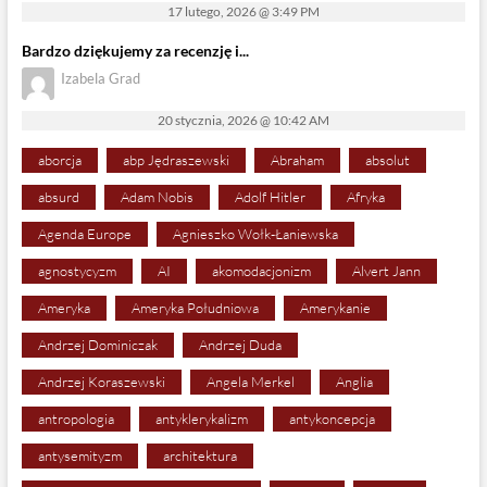
17 lutego, 2026 @ 3:49 PM
Bardzo dziękujemy za recenzję i...
Izabela Grad
20 stycznia, 2026 @ 10:42 AM
aborcja
abp Jędraszewski
Abraham
absolut
absurd
Adam Nobis
Adolf Hitler
Afryka
Agenda Europe
Agnieszko Wołk-Łaniewska
agnostycyzm
AI
akomodacjonizm
Alvert Jann
Ameryka
Ameryka Południowa
Amerykanie
Andrzej Dominiczak
Andrzej Duda
Andrzej Koraszewski
Angela Merkel
Anglia
antropologia
antyklerykalizm
antykoncepcja
antysemityzm
architektura