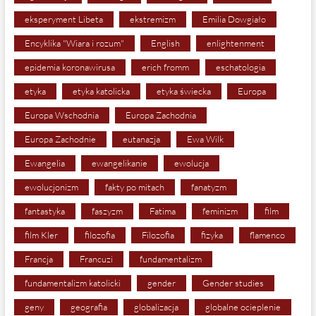
eksperyment Libeta
ekstremizm
Emilia Dowgiało
Encyklika "Wiara i rozum"
English
enlightenment
epidemia koronawirusa
erich fromm
eschatologia
etyka
etyka katolicka
etyka świecka
Europa
Europa Wschodnia
Europa Zachodnia
Europa Zachodnie
eutanazja
Ewa Wilk
Ewangelia
ewangelikanie
ewolucja
ewolucjonizm
fakty po mitach
fanatyzm
fantastyka
faszyzm
Fatima
feminizm
film
film Kler
filozofia
Filozofia
fizyka
flamenco
Francja
Francuzi
fundamentalizm
fundamentalizm katolicki
gender
Gender studies
geny
geografia
globalizacja
globalne ocieplenie