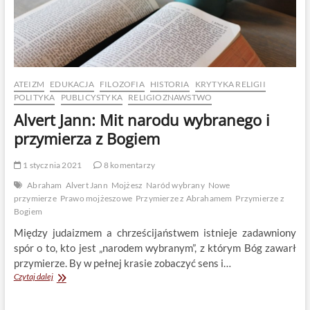
ATEIZM
EDUKACJA
FILOZOFIA
HISTORIA
KRYTYKA RELIGII
POLITYKA
PUBLICYSTYKA
RELIGIOZNAWSTWO
Alvert Jann: Mit narodu wybranego i
przymierza z Bogiem
1 stycznia 2021
8 komentarzy
Abraham
Alvert Jann
Mojżesz
Naród wybrany
Nowe
przymierze
Prawo mojżeszowe
Przymierze z Abrahamem
Przymierze z
Bogiem
Między judaizmem a chrześcijaństwem istnieje zadawniony
spór o to, kto jest „narodem wybranym”, z którym Bóg zawarł
przymierze. By w pełnej krasie zobaczyć sens i…
Alvert
Czytaj dalej
Jann:
Mit