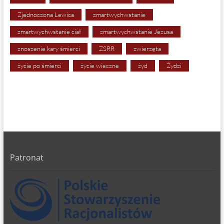
Zjednoczona Lewica
zmartwychwstanie
zmartwychwstanie ciał
zmartwychwstanie Jezusa
znoszenie kary śmierci
ZSRR
zwierzęta
życie po śmierci
życie wieczne
żyd
Żydzi
Patronat