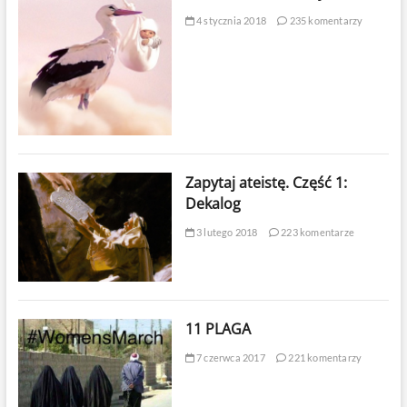
4 stycznia 2018
235 komentarzy
Zapytaj ateistę. Część 1:
Dekalog
3 lutego 2018
223 komentarze
11 PLAGA
7 czerwca 2017
221 komentarzy