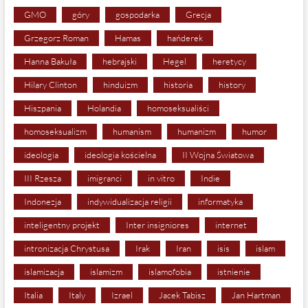
GMO
góry
gospodarka
Grecja
Grzegorz Roman
Hamas
hańderek
Hanna Bakuła
hebrajski
Hegel
heretycy
Hilary Clinton
hinduizm
historia
history
Hiszpania
Holandia
homoseksualiści
homoseksualizm
humanism
humanizm
humor
ideologia
ideologia kościelna
II Wojna Światowa
III Rzesza
imigranci
in vitro
Indie
Indonezja
indywidualizacja religii
informatyka
inteligentny projekt
Inter insigniores
internet
intronizacja Chrystusa
Irak
Iran
isis
islam
islamizacja
islamizm
islamofobia
istnienie
Italia
Italy
Izrael
Jacek Tabisz
Jan Hartman