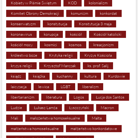
Kobiety w Piśmie Świętym
KOD
kolonializm
Komitet Obrony Demokracji
komunizm
konkordat
konserwatyzm
konstytucja
Konstytucja 3 maja
koronawirus
korupcja
kościół
Kościół katolicki
kościół mocy
kosmici
kosmos
kreacjonizm
królestwo boze
Krytyka religii
Kryzys Kościoła
kryzys religii
Krzysztof Marczak
ks. prof. Salij
ksiądz
książka
kuchanny
kultura
Kurdowie
laicyzacja
lewica
LGBT
liberalizm
libertarianizm
literatura
Logos
Łucja dos Santos
Ludzie
Łukasz Lamża
Łyszczyński
Macron
Mali
małożeństwa homoseksualne
Malta
małżeństwa homoseksualne
małżeństwo konkordatowe