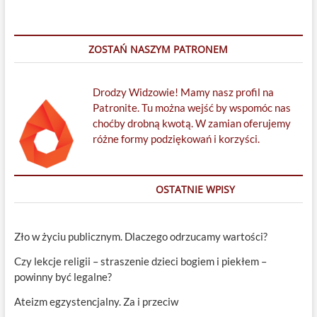
narodu
wybranego
i
przymierza
ZOSTAŃ NASZYM PATRONEM
z
Bogiem
Drodzy Widzowie! Mamy nasz profil na
Patronite. Tu można wejść by wspomóc nas
choćby drobną kwotą. W zamian oferujemy
różne formy podziękowań i korzyści.
OSTATNIE WPISY
Zło w życiu publicznym. Dlaczego odrzucamy wartości?
Czy lekcje religii – straszenie dzieci bogiem i piekłem –
powinny być legalne?
Ateizm egzystencjalny. Za i przeciw