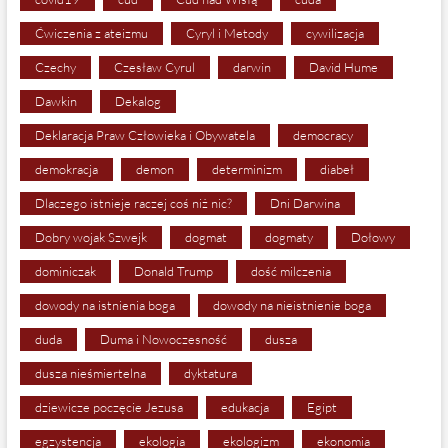
Ćwiczenia z ateizmu
Cyryl i Metody
cywilizacja
Czechy
Czesław Cyrul
darwin
David Hume
Dawkin
Dekalog
Deklaracja Praw Człowieka i Obywatela
democracy
demokracja
demon
determinizm
diabeł
Dlaczego istnieje raczej coś niż nic?
Dni Darwina
Dobry wojak Szwejk
dogmat
dogmaty
Dołowy
dominiczak
Donald Trump
dość milczenia
dowody na istnienia boga
dowody na nieistnienie boga
duda
Duma i Nowoczesność
dusza
dusza nieśmiertelna
dyktatura
dziewicze poczęcie Jezusa
edukacja
Egipt
egzystencja
ekologia
ekologizm
ekonomia