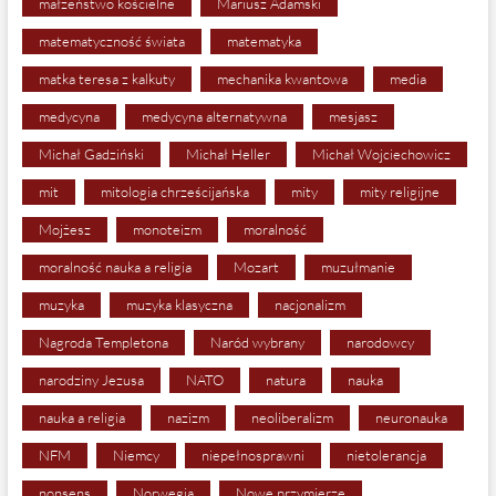
małżeństwo kościelne
Mariusz Adamski
matematyczność świata
matematyka
matka teresa z kalkuty
mechanika kwantowa
media
medycyna
medycyna alternatywna
mesjasz
Michał Gadziński
Michał Heller
Michał Wojciechowicz
mit
mitologia chrześcijańska
mity
mity religijne
Mojżesz
monoteizm
moralność
moralność nauka a religia
Mozart
muzułmanie
muzyka
muzyka klasyczna
nacjonalizm
Nagroda Templetona
Naród wybrany
narodowcy
narodziny Jezusa
NATO
natura
nauka
nauka a religia
nazizm
neoliberalizm
neuronauka
NFM
Niemcy
niepełnosprawni
nietolerancja
nonsens
Norwegia
Nowe przymierze