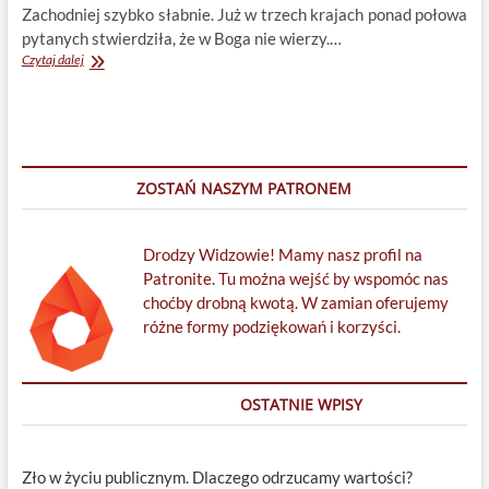
Zachodniej szybko słabnie. Już w trzech krajach ponad połowa
pytanych stwierdziła, że w Boga nie wierzy.…
Nowy
Czytaj dalej
sondaż
o
religijności
w
Europie
Zachodniej
ZOSTAŃ NASZYM PATRONEM
Drodzy Widzowie! Mamy nasz profil na
Patronite. Tu można wejść by wspomóc nas
choćby drobną kwotą. W zamian oferujemy
różne formy podziękowań i korzyści.
OSTATNIE WPISY
Zło w życiu publicznym. Dlaczego odrzucamy wartości?