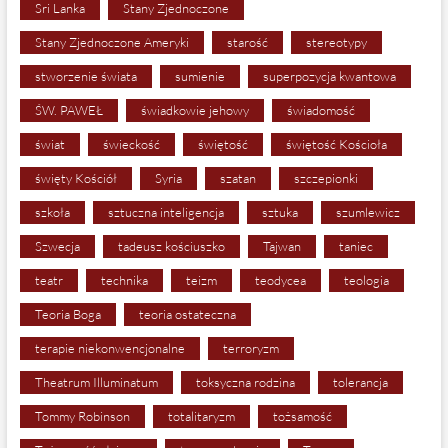
Sri Lanka
Stany Zjednoczone
Stany Zjednoczone Ameryki
starość
stereotypy
stworzenie świata
sumienie
superpozycja kwantowa
ŚW. PAWEŁ
świadkowie jehowy
świadomość
świat
świeckość
świętość
świętość Kościoła
święty Kościół
Syria
szatan
szczepionki
szkoła
sztuczna inteligencja
sztuka
szumlewicz
Szwecja
tadeusz kościuszko
Tajwan
taniec
teatr
technika
teizm
teodycea
teologia
Teoria Boga
teoria ostateczna
terapie niekonwencjonalne
terroryzm
Theatrum Illuminatum
toksyczna rodzina
tolerancja
Tommy Robinson
totalitaryzm
tożsamość