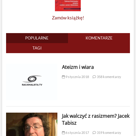
Zamów książkę!
POPULARNE
KOMENTARZE
TAGI
Ateizm i wiara
9 stycznia 2018
358 komentarzy
Jak walczyć z rasizmem? Jacek
Tabisz
6 stycznia 2017
319 komentarzy