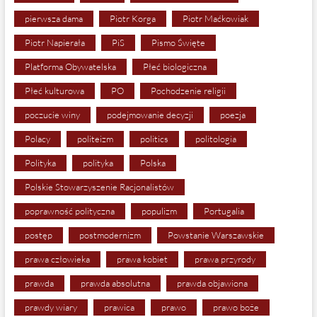
pierwsza dama
Piotr Korga
Piotr Maćkowiak
Piotr Napierała
PiS
Pismo Święte
Platforma Obywatelska
Płeć biologiczna
Płeć kulturowa
PO
Pochodzenie religii
poczucie winy
podejmowanie decyzji
poezja
Polacy
politeizm
politics
politologia
Polityka
polityka
Polska
Polskie Stowarzyszenie Racjonalistów
poprawność polityczna
populizm
Portugalia
postęp
postmodernizm
Powstanie Warszawskie
prawa człowieka
prawa kobiet
prawa przyrody
prawda
prawda absolutna
prawda objawiona
prawdy wiary
prawica
prawo
prawo boże