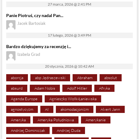
27 marca, 2026 @ 2:41 PM
Panie Piotruś, czy nadal Pan...
Jacek Bartosiak
17 lutego, 2026 @ 3:49 PM
Bardzo dziękujemy za recenzję i...
Izabela Grad
20 stycznia, 2026 @ 10:42 AM
aborcja
abp Jędraszewski
Abraham
absolut
absurd
Adam Nobis
Adolf Hitler
Afryka
Agenda Europe
Agnieszko Wołk-Łaniewska
agnostycyzm
AI
akomodacjonizm
Alvert Jann
Ameryka
Ameryka Południowa
Amerykanie
Andrzej Dominiczak
Andrzej Duda