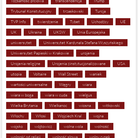
Tożsamość płciowa
transcendencja
Trump
Trybunał Konstytucyjny
trzaskowski
Turcja
TVP Info
twierdzenie
Tybet
Uchodźcy
UE
UK
Ukraina
UKSW
Unia Europejska
uniwersytet
Uniwersytet Kardynała Stefana Wyszyńskiego
Uniwersytet Papieski w Krakowie
urojenia
Urojenia religijne
Urojenia zinstytucjonalizowane
USA
utopia
Voltaire
Wall Street
waniek
wartości uniwersalne
Węgry
wiara
wiara w boga
wiara w cuda
wielgus
Wielka Brytania
Wielkanoc
wiosna
witkowski
Włochy
Włosi
Wojciech Kral
wojna
wojsko
wójtowicz
wolna wola
wolność
wolność od religii
wolność słowa
wolny rynek