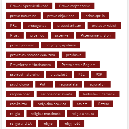
Prawo i Sprawiedliwość
Prawo mojżeszowe
prawo naturalne
prawo objawione
prima aprilis
PRL
propaganda
protestantyzm
protesty kobiet
Prusy
przemoc
przemysł
Przenośnie w Biblii
przyczynowość
przyczyny epidemii
przyczyny homoseksualizmu
przyłuska
Przymierze z Abrahamem
Przymierze z Bogiem
przyrost naturalny
przyszłość
PSL
PSR
psychologia
Putin
racjonalista
racjonalizm
racjonalność
racjonalność świata
Radosław Czarnecki
radykalizm
radykalna prawica
rasizm
Razem
religia
religia a moralność
religia a nauka
religia w USA
religie
religijność