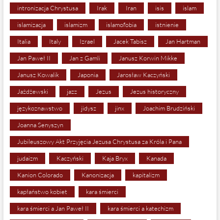
intronizacja Chrystusa
Irak
Iran
isis
islam
islamizacja
islamizm
islamofobia
istnienie
Italia
Italy
Izrael
Jacek Tabisz
Jan Hartman
Jan Paweł II
Jan z Gamli
Janusz Korwin Mikke
Janusz Kowalik
Japonia
Jarosław Kaczyński
Jażdżewski
jazz
Jezus
Jezus historyczny
językoznawstwo
jidysz
jinx
Joachim Brudziński
Joanna Senyszyn
Jubileuszowy Akt Przyjęcia Jezusa Chrystusa za Króla i Pana
judaizm
Kaczyński
Kaja Bryx
Kanada
Kanion Colorado
Kanonizacja
kapitalizm
kapłaństwo kobiet
kara śmierci
kara śmierci a Jan Paweł II
kara śmierci a katechizm