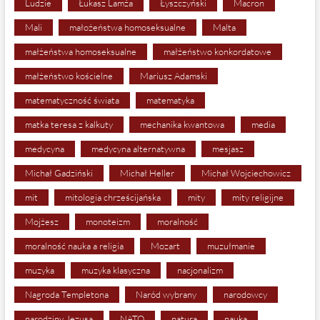
Ludzie
Łukasz Lamża
Łyszczyński
Macron
Mali
małożeństwa homoseksualne
Malta
małżeństwa homoseksualne
małżeństwo konkordatowe
małżeństwo kościelne
Mariusz Adamski
matematyczność świata
matematyka
matka teresa z kalkuty
mechanika kwantowa
media
medycyna
medycyna alternatywna
mesjasz
Michał Gadziński
Michał Heller
Michał Wojciechowicz
mit
mitologia chrześcijańska
mity
mity religijne
Mojżesz
monoteizm
moralność
moralność nauka a religia
Mozart
muzułmanie
muzyka
muzyka klasyczna
nacjonalizm
Nagroda Templetona
Naród wybrany
narodowcy
narodziny Jezusa
NATO
natura
nauka