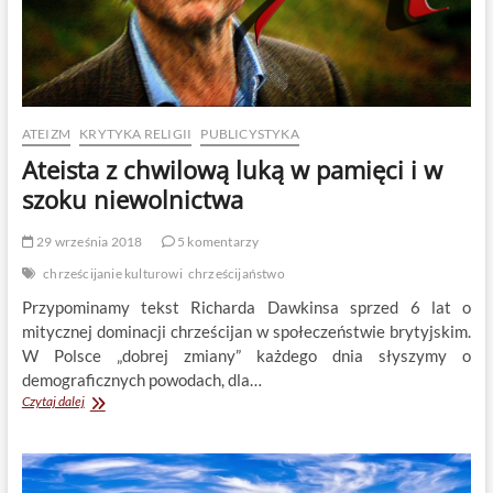
ATEIZM
KRYTYKA RELIGII
PUBLICYSTYKA
Ateista z chwilową luką w pamięci i w
szoku niewolnictwa
29 września 2018
5 komentarzy
chrześcijanie kulturowi
chrześcijaństwo
Przypominamy tekst Richarda Dawkinsa sprzed 6 lat o
mitycznej dominacji chrześcijan w społeczeństwie brytyjskim.
W Polsce „dobrej zmiany” każdego dnia słyszymy o
demograficznych powodach, dla…
Ateista
Czytaj dalej
z
chwilową
luką
w