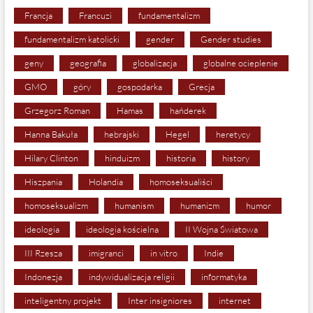
Francja
Francuzi
fundamentalizm
fundamentalizm katolicki
gender
Gender studies
geny
geografia
globalizacja
globalne ocieplenie
GMO
góry
gospodarka
Grecja
Grzegorz Roman
Hamas
hańderek
Hanna Bakuła
hebrajski
Hegel
heretycy
Hilary Clinton
hinduizm
historia
history
Hiszpania
Holandia
homoseksualiści
homoseksualizm
humanism
humanizm
humor
ideologia
ideologia kościelna
II Wojna Światowa
III Rzesza
imigranci
in vitro
Indie
Indonezja
indywidualizacja religii
informatyka
inteligentny projekt
Inter insigniores
internet