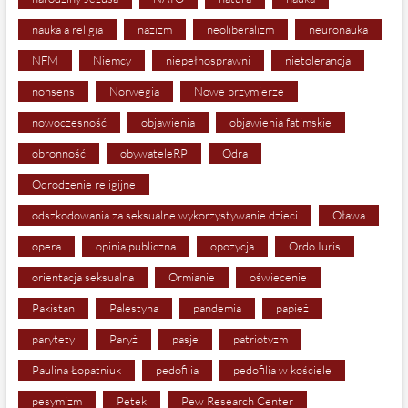
nauka a religia
nazizm
neoliberalizm
neuronauka
NFM
Niemcy
niepełnosprawni
nietolerancja
nonsens
Norwegia
Nowe przymierze
nowoczesność
objawienia
objawienia fatimskie
obronność
obywateleRP
Odra
Odrodzenie religijne
odszkodowania za seksualne wykorzystywanie dzieci
Oława
opera
opinia publiczna
opozycja
Ordo Iuris
orientacja seksualna
Ormianie
oświecenie
Pakistan
Palestyna
pandemia
papież
parytety
Paryż
pasje
patriotyzm
Paulina Łopatniuk
pedofilia
pedofilia w kościele
pesymizm
Petek
Pew Research Center