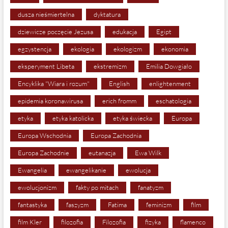
dusza nieśmiertelna
dyktatura
dziewicze poczęcie Jezusa
edukacja
Egipt
egzystencja
ekologia
ekologizm
ekonomia
eksperyment Libeta
ekstremizm
Emilia Dowgiało
Encyklika "Wiara i rozum"
English
enlightenment
epidemia koronawirusa
erich fromm
eschatologia
etyka
etyka katolicka
etyka świecka
Europa
Europa Wschodnia
Europa Zachodnia
Europa Zachodnie
eutanazja
Ewa Wilk
Ewangelia
ewangelikanie
ewolucja
ewolucjonizm
fakty po mitach
fanatyzm
fantastyka
faszyzm
Fatima
feminizm
film
film Kler
filozofia
Filozofia
fizyka
flamenco