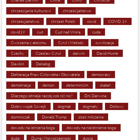
Charles Darwin
China
Chiny
Chrystus
chrześcijanie kulturowi
chrześcijaństwo
chrześcjiaństwo
chrzest Polski
covid
COVID 19
covid19
cud
Cud nad Wisłą
cuda
Ćwiczenia z ateizmu
Cyryl i Metody
cywilizacja
Czechy
Czesław Cyrul
darwin
David Hume
Dawkin
Dekalog
Deklaracja Praw Człowieka i Obywatela
democracy
demokracja
demon
determinizm
diabeł
Dlaczego istnieje raczej coś niż nic?
Dni Darwina
Dobry wojak Szwejk
dogmat
dogmaty
Dołowy
dominiczak
Donald Trump
dość milczenia
dowody na istnienia boga
dowody na nieistnienie boga
duda
Duma i Nowoczesność
dusza