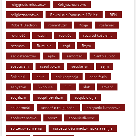
religijność młodzieży
Religioznawstwo
religioznawstwo
Rewolucja francuska 1789 r.
RFN
Robert Biedroń
romantyzm
Rosja
rosłaniec
równość
rozum
rozwód
rozwód kościelny
rozwody
Rumunia
rząd
Rzym
sąd ostateczny
sądy
samorząd
Santo subito
scepticism
sceptycyzm
secularism
sejm
Sekielski
seks
sekularyzacja
sens życia
senyszyn
Sikhowie
SLD
ślub
śmierć
socjalizm
socjalliberalizm
socjobiologia
solidarność
sondaż o religijności
splątanie kwantowe
społeczeństwo
sport
sprawiedliwość
sprzeciw sumienia
sprzeczności między nauką a religią