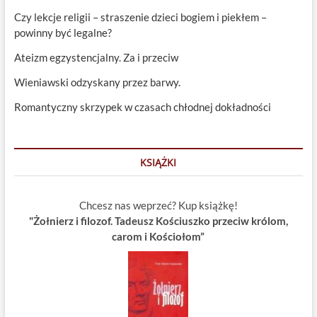
Czy lekcje religii – straszenie dzieci bogiem i piekłem –
powinny być legalne?
Ateizm egzystencjalny. Za i przeciw
Wieniawski odzyskany przez barwy.
Romantyczny skrzypek w czasach chłodnej dokładności
KSIĄŻKI
Chcesz nas weprzeć? Kup książkę!
"Żołnierz i filozof. Tadeusz Kościuszko przeciw królom,
carom i Kościołom”