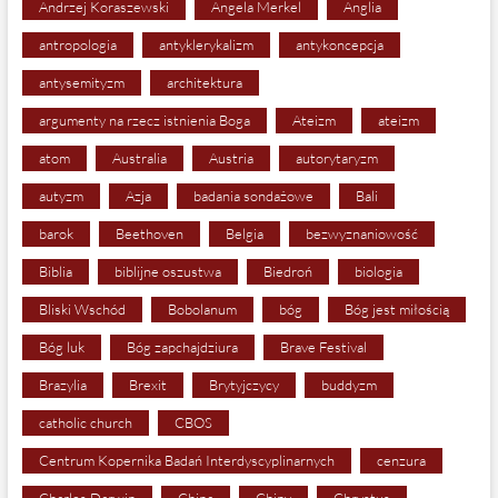
Andrzej Koraszewski
Angela Merkel
Anglia
antropologia
antyklerykalizm
antykoncepcja
antysemityzm
architektura
argumenty na rzecz istnienia Boga
Ateizm
ateizm
atom
Australia
Austria
autorytaryzm
autyzm
Azja
badania sondażowe
Bali
barok
Beethoven
Belgia
bezwyznaniowość
Biblia
biblijne oszustwa
Biedroń
biologia
Bliski Wschód
Bobolanum
bóg
Bóg jest miłością
Bóg luk
Bóg zapchajdziura
Brave Festival
Brazylia
Brexit
Brytyjczycy
buddyzm
catholic church
CBOS
Centrum Kopernika Badań Interdyscyplinarnych
cenzura