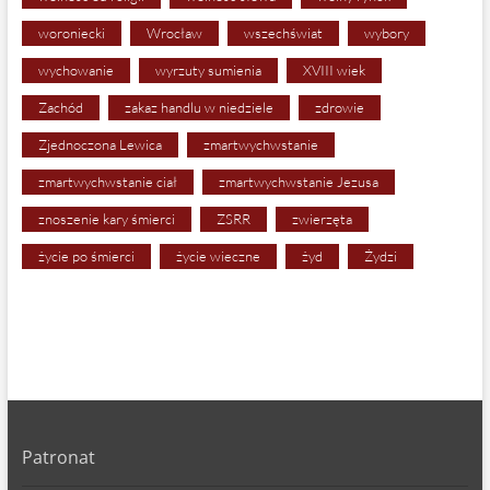
woroniecki
Wrocław
wszechświat
wybory
wychowanie
wyrzuty sumienia
XVIII wiek
Zachód
zakaz handlu w niedziele
zdrowie
Zjednoczona Lewica
zmartwychwstanie
zmartwychwstanie ciał
zmartwychwstanie Jezusa
znoszenie kary śmierci
ZSRR
zwierzęta
życie po śmierci
życie wieczne
żyd
Żydzi
Patronat