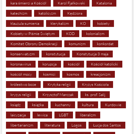
kara śmierci a Kościół
Karol Fjałkowski
Katalonia
katechizm
katolicyzm
Kędziora
klauzula sumienia
klerykalizm
KO
kobiety
Kobiety w Piśmie Świętym
KOD
kolonializm
Komitet Obrony Demokracji
komunizm
konkordat
konserwatyzm
konstytucja
Konstytucja 3 maja
koronawirus
korupcja
kościół
Kościół katolicki
kościół mocy
kosmici
kosmos
kreacjonizm
królestwo boze
Krytyka religii
Kryzys Kościoła
kryzys religii
Krzysztof Marczak
ks. prof. Salij
ksiądz
książka
kuchanny
kultura
Kurdowie
laicyzacja
lewica
LGBT
liberalizm
libertarianizm
literatura
Logos
Łucja dos Santos