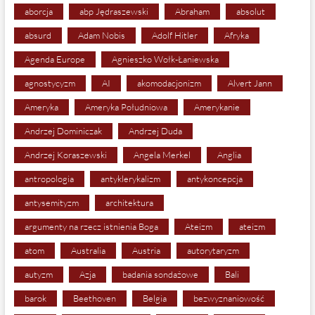
aborcja
abp Jędraszewski
Abraham
absolut
absurd
Adam Nobis
Adolf Hitler
Afryka
Agenda Europe
Agnieszko Wołk-Łaniewska
agnostycyzm
AI
akomodacjonizm
Alvert Jann
Ameryka
Ameryka Południowa
Amerykanie
Andrzej Dominiczak
Andrzej Duda
Andrzej Koraszewski
Angela Merkel
Anglia
antropologia
antyklerykalizm
antykoncepcja
antysemityzm
architektura
argumenty na rzecz istnienia Boga
Ateizm
ateizm
atom
Australia
Austria
autorytaryzm
autyzm
Azja
badania sondażowe
Bali
barok
Beethoven
Belgia
bezwyznaniowość