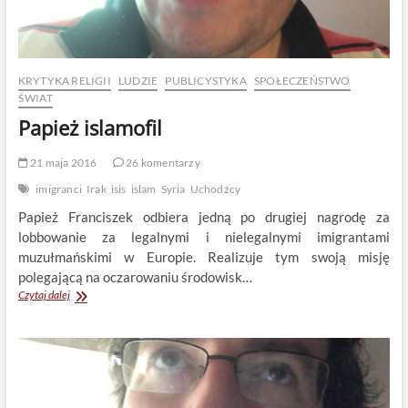
KRYTYKA RELIGII
LUDZIE
PUBLICYSTYKA
SPOŁECZEŃSTWO
ŚWIAT
Papież islamofil
21 maja 2016
26 komentarzy
imigranci
Irak
isis
islam
Syria
Uchodźcy
Papież Franciszek odbiera jedną po drugiej nagrodę za
lobbowanie za legalnymi i nielegalnymi imigrantami
muzułmańskimi w Europie. Realizuje tym swoją misję
polegającą na oczarowaniu środowisk…
Papież
Czytaj dalej
islamofil