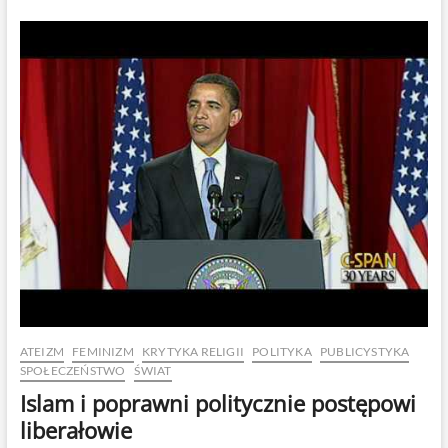
istnieje?
ATEIZM
FEMINIZM
KRYTYKA RELIGII
POLITYKA
PUBLICYSTYKA
SPOŁECZEŃSTWO
ŚWIAT
Islam i poprawni politycznie postępowi
liberałowie