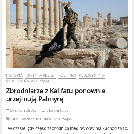
Berlinie:
Cywilizowany
świat
musi
zmienić
myślenie!
HISTORIA
KRYTYKA RELIGII
POLITYKA
PUBLICYSTYKA
SPOŁECZEŃSTWO
ŚWIAT
Zbrodniarze z Kalifatu ponownie
przejmują Palmyrę
14 grudnia 2016
8 komentarzy
Bliski Wschód
isis
islam
Syria
wojna
W czasie, gdy część zachodnich mediów obwinia Zachód za to,