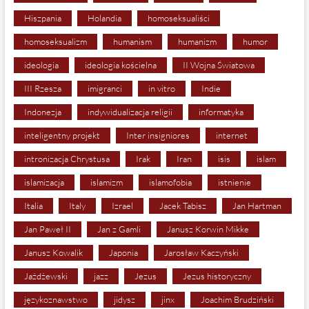
Hiszpania
Holandia
homoseksualiści
homoseksualizm
humanism
humanizm
humor
ideologia
ideologia kościelna
II Wojna Światowa
III Rzesza
imigranci
in vitro
Indie
Indonezja
indywidualizacja religii
informatyka
inteligentny projekt
Inter insigniores
internet
intronizacja Chrystusa
Irak
Iran
isis
islam
islamizacja
islamizm
islamofobia
istnienie
Italia
Italy
Izrael
Jacek Tabisz
Jan Hartman
Jan Paweł II
Jan z Gamli
Janusz Korwin Mikke
Janusz Kowalik
Japonia
Jarosław Kaczyński
Jażdżewski
jazz
Jezus
Jezus historyczny
językoznawstwo
jidysz
jinx
Joachim Brudziński