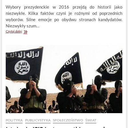
Wybory prezydenckie w 2016 przejdą do historii jako
niezwykłe. Kilka faktów czyni je rożnymi od poprzednich
wyborów. Silne emocje po obydwu stronach kandydatów.
Niezwykły szum…
Dwa
Czytaj dalej
tygodnie
do
wyborów
prezydenckich
w
USA
POLITYKA
PUBLICYSTYKA
SPOŁECZEŃSTWO
ŚWIAT