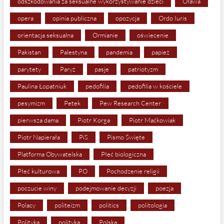
odszkodowania za seksualne wykorzystywanie dzieci
Oława
opera
opinia publiczna
opozycja
Ordo Iuris
orientacja seksualna
Ormianie
oświecenie
Pakistan
Palestyna
pandemia
papież
parytety
Paryż
pasje
patriotyzm
Paulina Łopatniuk
pedofilia
pedofilia w kościele
pesymizm
Petek
Pew Research Center
pierwsza dama
Piotr Korga
Piotr Maćkowiak
Piotr Napierała
PiS
Pismo Święte
Platforma Obywatelska
Płeć biologiczna
Płeć kulturowa
PO
Pochodzenie religii
poczucie winy
podejmowanie decyzji
poezja
Polacy
politeizm
politics
politologia
Polityka
polityka
Polska