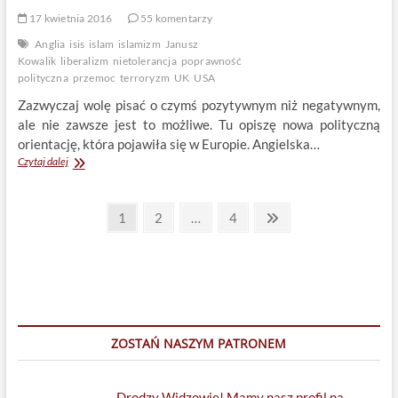
17 kwietnia 2016
55 komentarzy
Anglia
isis
islam
islamizm
Janusz
Kowalik
liberalizm
nietolerancja
poprawność
polityczna
przemoc
terroryzm
UK
USA
Zazwyczaj wolę pisać o czymś pozytywnym niż negatywnym,
ale nie zawsze jest to możliwe. Tu opiszę nowa polityczną
orientację, która pojawiła się w Europie. Angielska…
Islam
Czytaj dalej
i
poprawni
Stronicowanie
politycznie
Page
Page
Page
Next
1
2
…
4
postępowi
page
wpisów
liberałowie
ZOSTAŃ NASZYM PATRONEM
Drodzy Widzowie! Mamy nasz profil na