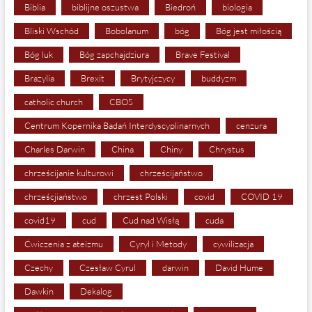
Biblia
biblijne oszustwa
Biedroń
biologia
Bliski Wschód
Bobolanum
bóg
Bóg jest miłością
Bóg luk
Bóg zapchajdziura
Brave Festival
Brazylia
Brexit
Brytyjczycy
buddyzm
catholic church
CBOS
Centrum Kopernika Badań Interdyscyplinarnych
cenzura
Charles Darwin
China
Chiny
Chrystus
chrześcijanie kulturowi
chrześcijaństwo
chrześcjiaństwo
chrzest Polski
covid
COVID 19
covid19
cud
Cud nad Wisłą
cuda
Ćwiczenia z ateizmu
Cyryl i Metody
cywilizacja
Czechy
Czesław Cyrul
darwin
David Hume
Dawkin
Dekalog