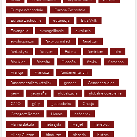
Europa Wschodnia
Europa Zachodnia
Europa Zachodnie
eutanazja
Ewa Wilk
Ewangelia
ewangelikanie
ewolucja
ewolucjonizm
fakty po mitach
fanatyzm
fantastyka
faszyzm
Fatima
feminizm
film
film Kler
filozofia
Filozofia
fizyka
flamenco
Francja
Francuzi
fundamentalizm
fundamentalizm katolicki
gender
Gender studies
geny
geografia
globalizacja
globalne ocieplenie
GMO
góry
gospodarka
Grecja
Grzegorz Roman
Hamas
hańderek
Hanna Bakuła
hebrajski
Hegel
heretycy
Hilary Clinton
hinduizm
historia
history