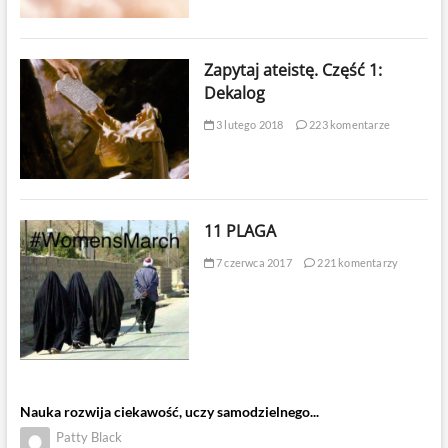
Zapytaj ateistę. Część 1:
Dekalog
3 lutego 2018
223 komentarze
11 PLAGA
7 czerwca 2017
221 komentarzy
Nauka rozwija ciekawość, uczy samodzielnego...
Patty Black