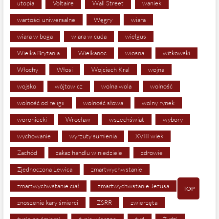
utopia
Voltaire
Wall Street
waniek
wartości uniwersalne
Węgry
wiara
wiara w boga
wiara w cuda
wielgus
Wielka Brytania
Wielkanoc
wiosna
witkowski
Włochy
Włosi
Wojciech Kral
wojna
wojsko
wójtowicz
wolna wola
wolność
wolność od religii
wolność słowa
wolny rynek
woroniecki
Wrocław
wszechświat
wybory
wychowanie
wyrzuty sumienia
XVIII wiek
Zachód
zakaz handlu w niedziele
zdrowie
Zjednoczona Lewica
zmartwychwstanie
zmartwychwstanie ciał
zmartwychwstanie Jezusa
TOP
znoszenie kary śmierci
ZSRR
zwierzęta
życie po śmierci
życie wieczne
żyd
Żydzi