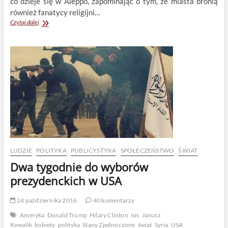
co dzieje się w Aleppo, zapominając o tym, że miasta bronią
również fanatycy religijni…
Zbrodniarze
Czytaj dalej
z
Kalifatu
ponownie
przejmują
Palmyrę
LUDZIE
POLITYKA
PUBLICYSTYKA
SPOŁECZEŃSTWO
ŚWIAT
Dwa tygodnie do wyborów
prezydenckich w USA
24 października 2016
40 komentarzy
Ameryka
Donald Trump
Hilary Clinton
isis
Janusz
Kowalik
kobiety
polityka
Stany Zjednoczone
świat
Syria
USA