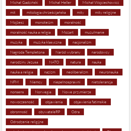
Michał Gadziński
Michał Heller
Michał Wojciechowicz
mit
mitologia chrześcijańska
mity
mity religijne
Mojżesz
monoteizm
moralność
moralność nauka a religia
Mozart
muzułmanie
muzyka
muzyka klasyczna
nacjonalizm
Nagroda Templetona
Naród wybrany
narodowcy
narodziny Jezusa
NATO
natura
nauka
nauka a religia
nazizm
neoliberalizm
neuronauka
NFM
Niemcy
niepełnosprawni
nietolerancja
nonsens
Norwegia
Nowe przymierze
nowoczesność
objawienia
objawienia fatimskie
obronność
obywateleRP
Odra
Odrodzenie religijne