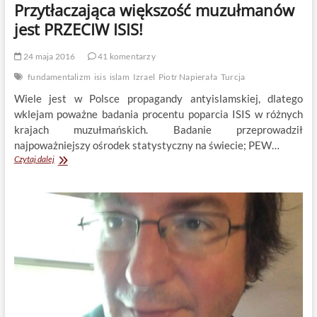
Przytłaczająca większość muzułmanów
to
dobra
jest PRZECIW ISIS!
decyzja
polskiego
24 maja 2016
41 komentarzy
rządu
fundamentalizm
isis
islam
Izrael
Piotr Napierała
Turcja
Wiele jest w Polsce propagandy antyislamskiej, dlatego
wklejam poważne badania procentu poparcia ISIS w różnych
krajach muzułmańskich. Badanie przeprowadził
najpoważniejszy ośrodek statystyczny na świecie; PEW…
Przytłaczająca
Czytaj dalej
większość
muzułmanów
jest
PRZECIW
ISIS!