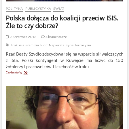
POLITYKA
PUBLICYSTYKA
ŚWIAT
Polska dołącza do koalicji przeciw ISIS.
Źle to czy dobrze?
20 czerwca 2016
4 komentarze
Irak
isis
islamizm
Piotr Napierała
Syria
terroryzm
Rzad Beaty Szydło zdecydował się na wsparcie sił walczących
z ISIS. Polski kontyngent w Kuwejcie ma liczyć do 150
żołnierzy i pracowników. Liczebność w Iraku…
Polska
Czytaj dalej
dołącza
do
koalicji
przeciw
ISIS.
Źle
to
czy
dobrze?