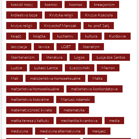
kościół mocy
kosmici
kosmos
kreacjonizm
królestwo boze
Krytyka religii
Kryzys Kościoła
kryzys religii
Krzysztof Marczak
ks. prof. Salij
ksiądz
książka
kuchanny
kultura
Kurdowie
laicyzacja
lewica
LGBT
liberalizm
libertarianizm
literatura
Logos
Łucja dos Santos
Ludzie
Łukasz Lamża
Łyszczyński
Macron
Mali
małożeństwa homoseksualne
Malta
małżeństwa homoseksualne
małżeństwo konkordatowe
małżeństwo kościelne
Mariusz Adamski
matematyczność świata
matematyka
matka teresa z kalkuty
mechanika kwantowa
media
medycyna
medycyna alternatywna
mesjasz