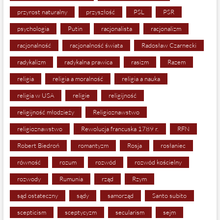
przyrost naturalny
przyszłość
PSL
PSR
psychologia
Putin
racjonalista
racjonalizm
racjonalność
racjonalność świata
Radosław Czarnecki
radykalizm
radykalna prawica
rasizm
Razem
religia
religia a moralność
religia a nauka
religia w USA
religie
religijność
religijność młodzieży
Religioznawstwo
religioznawstwo
Rewolucja francuska 1789 r.
RFN
Robert Biedroń
romantyzm
Rosja
rosłaniec
równość
rozum
rozwód
rozwód kościelny
rozwody
Rumunia
rząd
Rzym
sąd ostateczny
sądy
samorząd
Santo subito
scepticism
sceptycyzm
secularism
sejm