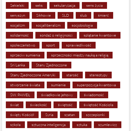
Sekielski
seks
sekularyzacja
sens życia
senyszyn
Sikhowie
SLD
ślub
śmierć
socjalizm
socjalliberalizm
socjobiologia
solidarność
sondaż o religijności
splątanie kwantowe
społeczeństwo
sport
sprawiedliwość
sprzeciw sumienia
sprzeczności między nauką a religią
Sri Lanka
Stany Zjednoczone
Stany Zjednoczone Ameryki
starość
stereotypy
stworzenie świata
sumienie
superpozycja kwantowa
ŚW. PAWEŁ
świadkowie jehowy
świadomość
świat
świeckość
świętość
świętość Kościoła
święty Kościół
Syria
szatan
szczepionki
szkoła
sztuczna inteligencja
sztuka
szumlewicz