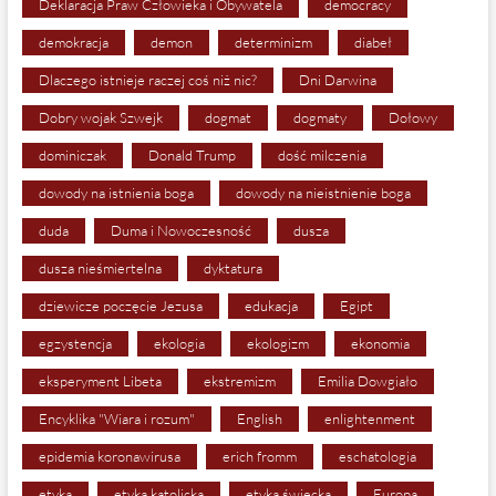
Deklaracja Praw Człowieka i Obywatela
democracy
demokracja
demon
determinizm
diabeł
Dlaczego istnieje raczej coś niż nic?
Dni Darwina
Dobry wojak Szwejk
dogmat
dogmaty
Dołowy
dominiczak
Donald Trump
dość milczenia
dowody na istnienia boga
dowody na nieistnienie boga
duda
Duma i Nowoczesność
dusza
dusza nieśmiertelna
dyktatura
dziewicze poczęcie Jezusa
edukacja
Egipt
egzystencja
ekologia
ekologizm
ekonomia
eksperyment Libeta
ekstremizm
Emilia Dowgiało
Encyklika "Wiara i rozum"
English
enlightenment
epidemia koronawirusa
erich fromm
eschatologia
etyka
etyka katolicka
etyka świecka
Europa