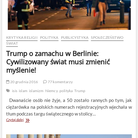
KRYTYKA RELIGII
POLITYKA
PUBLICYSTYKA
SPOŁECZEŃSTWO
ŚWIAT
Trump o zamachu w Berlinie:
Cywilizowany świat musi zmienić
myślenie!
20 grudnia 2016
77 komentarzy
isis
islam
islamizm
Niemcy
polityka
Trump
Dwanaście osób nie żyje, a 50 zostało rannych po tym, jak
ciężarówka na polskich numerach rejestracyjnych wjechała w
tłum podczas targu świątecznego w stolicy…
Trump
Czytaj dalej
o
zamachu
w