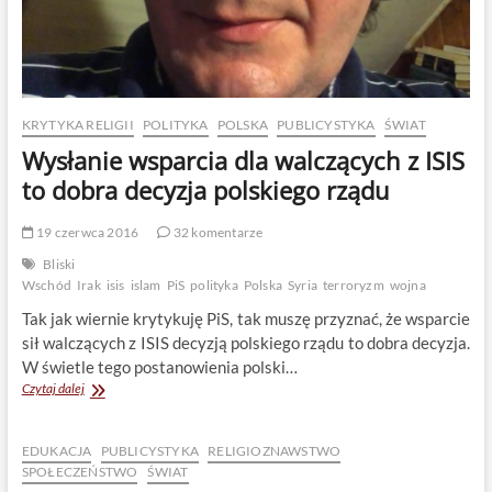
KRYTYKA RELIGII
POLITYKA
POLSKA
PUBLICYSTYKA
ŚWIAT
Wysłanie wsparcia dla walczących z ISIS
to dobra decyzja polskiego rządu
19 czerwca 2016
32 komentarze
Bliski
Wschód
Irak
isis
islam
PiS
polityka
Polska
Syria
terroryzm
wojna
Tak jak wiernie krytykuję PiS, tak muszę przyznać, że wsparcie
sił walczących z ISIS decyzją polskiego rządu to dobra decyzja.
W świetle tego postanowienia polski…
Wysłanie
Czytaj dalej
wsparcia
dla
walczących
EDUKACJA
PUBLICYSTYKA
RELIGIOZNAWSTWO
z
SPOŁECZEŃSTWO
ŚWIAT
ISIS