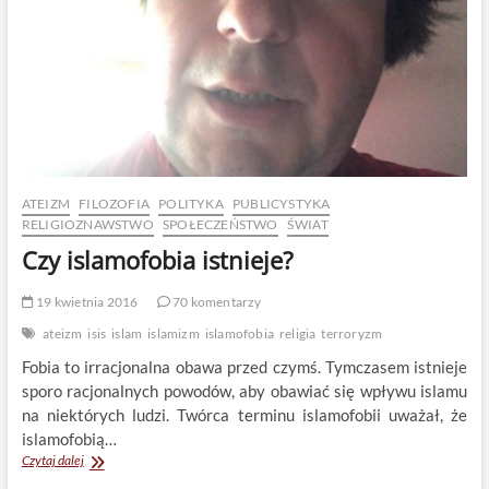
ATEIZM
FILOZOFIA
POLITYKA
PUBLICYSTYKA
RELIGIOZNAWSTWO
SPOŁECZEŃSTWO
ŚWIAT
Czy islamofobia istnieje?
19 kwietnia 2016
70 komentarzy
ateizm
isis
islam
islamizm
islamofobia
religia
terroryzm
Fobia to irracjonalna obawa przed czymś. Tymczasem istnieje
sporo racjonalnych powodów, aby obawiać się wpływu islamu
na niektórych ludzi. Twórca terminu islamofobii uważał, że
islamofobią…
Czy
Czytaj dalej
islamofobia