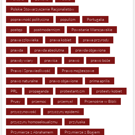
Polskie Stowarzyszenie Racjonalistów
poprawność polityczna
populizm
Portugalia
postęp
postmodernizm
Powstanie Warszawskie
prawa człowieka
prawa kobiet
prawa przyrody
prawda
prawda absolutna
prawda objawiona
prawdy wiary
prawica
prawo
prawo boże
Prawo i Sprawiedliwość
Prawo mojżeszowe
prawo naturalne
prawo objawione
prima aprilis
PRL
propaganda
protestantyzm
protesty kobiet
Prusy
przemoc
przemysł
Przenośnie w Biblii
przyczynowość
przyczyny epidemii
przyczyny homoseksualizmu
przyłuska
Przymierze z Abrahamem
Przymierze z Bogiem