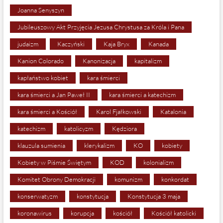
Joanna Senyszyn
Jubileuszowy Akt Przyjęcia Jezusa Chrystusa za Króla i Pana
judaizm
Kaczyński
Kaja Bryx
Kanada
Kanion Colorado
Kanonizacja
kapitalizm
kapłaństwo kobiet
kara śmierci
kara śmierci a Jan Paweł II
kara śmierci a katechizm
kara śmierci a Kościół
Karol Fjałkowski
Katalonia
katechizm
katolicyzm
Kędziora
klauzula sumienia
klerykalizm
KO
kobiety
Kobiety w Piśmie Świętym
KOD
kolonializm
Komitet Obrony Demokracji
komunizm
konkordat
konserwatyzm
konstytucja
Konstytucja 3 maja
koronawirus
korupcja
kościół
Kościół katolicki