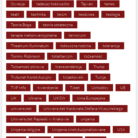
Szwecja
tadeusz kościuszko
Tajwan
taniec
teatr
technika
teizm
teodycea
teologia
Teoria Boga
teoria ostateczna
terapie niekonwencjonalne
terroryzm
Theatrum Illuminatum
toksyczna rodzina
tolerancja
Tommy Robinson
totalitaryzm
tożsamość
Tożsamość płciowa
transcendencja
Trump
Trybunał Konstytucyjny
trzaskowski
Turcja
TVP Info
twierdzenie
Tybet
Uchodźcy
UE
UK
Ukraina
UKSW
Unia Europejska
uniwersytet
Uniwersytet Kardynała Stefana Wyszyńskiego
Uniwersytet Papieski w Krakowie
urojenia
Urojenia religijne
Urojenia zinstytucjonalizowane
USA