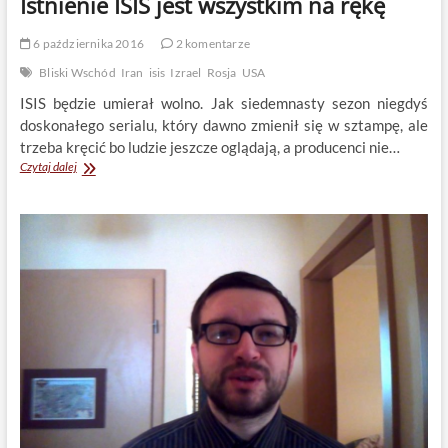
Istnienie ISIS jest wszystkim na rękę
6 października 2016
2 komentarze
Bliski Wschód
Iran
isis
Izrael
Rosja
USA
ISIS będzie umierał wolno. Jak siedemnasty sezon niegdyś
doskonałego serialu, który dawno zmienił się w sztampę, ale
trzeba kręcić bo ludzie jeszcze oglądają, a producenci nie…
Istnienie
Czytaj dalej
ISIS
jest
wszystkim
na
rękę