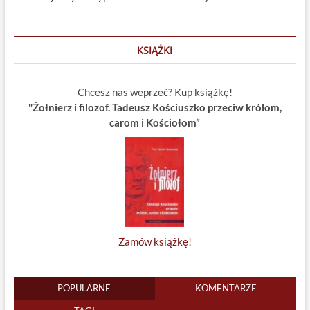
KSIĄŻKI
Chcesz nas weprzeć? Kup książkę!
"Żołnierz i filozof. Tadeusz Kościuszko przeciw królom,
carom i Kościołom”
Zamów książkę!
POPULARNE
KOMENTARZE