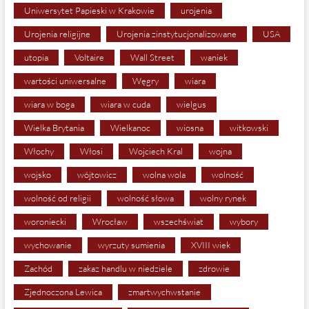
Uniwersytet Papieski w Krakowie
urojenia
Urojenia religijne
Urojenia zinstytucjonalizowane
USA
utopia
Voltaire
Wall Street
waniek
wartości uniwersalne
Węgry
wiara
wiara w boga
wiara w cuda
wielgus
Wielka Brytania
Wielkanoc
wiosna
witkowski
Włochy
Włosi
Wojciech Kral
wojna
wojsko
wójtowicz
wolna wola
wolność
wolność od religii
wolność słowa
wolny rynek
woroniecki
Wrocław
wszechświat
wybory
wychowanie
wyrzuty sumienia
XVIII wiek
Zachód
zakaz handlu w niedziele
zdrowie
Zjednoczona Lewica
zmartwychwstanie