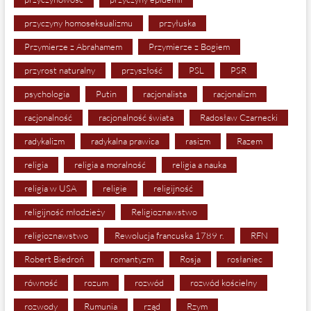
przyczyny homoseksualizmu
przyłuska
Przymierze z Abrahamem
Przymierze z Bogiem
przyrost naturalny
przyszłość
PSL
PSR
psychologia
Putin
racjonalista
racjonalizm
racjonalność
racjonalność świata
Radosław Czarnecki
radykalizm
radykalna prawica
rasizm
Razem
religia
religia a moralność
religia a nauka
religia w USA
religie
religijność
religijność młodzieży
Religioznawstwo
religioznawstwo
Rewolucja francuska 1789 r.
RFN
Robert Biedroń
romantyzm
Rosja
rosłaniec
równość
rozum
rozwód
rozwód kościelny
rozwody
Rumunia
rząd
Rzym