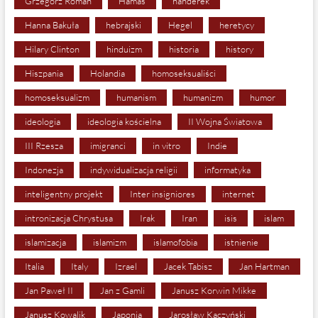
Grzegorz Roman
Hamas
hańderek
Hanna Bakuła
hebrajski
Hegel
heretycy
Hilary Clinton
hinduizm
historia
history
Hiszpania
Holandia
homoseksualiści
homoseksualizm
humanism
humanizm
humor
ideologia
ideologia kościelna
II Wojna Światowa
III Rzesza
imigranci
in vitro
Indie
Indonezja
indywidualizacja religii
informatyka
inteligentny projekt
Inter insigniores
internet
intronizacja Chrystusa
Irak
Iran
isis
islam
islamizacja
islamizm
islamofobia
istnienie
Italia
Italy
Izrael
Jacek Tabisz
Jan Hartman
Jan Paweł II
Jan z Gamli
Janusz Korwin Mikke
Janusz Kowalik
Japonia
Jarosław Kaczyński