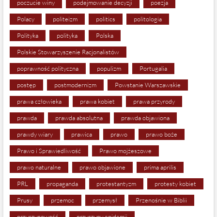
poczucie winy
podejmowanie decyzji
poezja
Polacy
politeizm
politics
politologia
Polityka
polityka
Polska
Polskie Stowarzyszenie Racjonalistów
poprawność polityczna
populizm
Portugalia
postęp
postmodernizm
Powstanie Warszawskie
prawa człowieka
prawa kobiet
prawa przyrody
prawda
prawda absolutna
prawda objawiona
prawdy wiary
prawica
prawo
prawo boże
Prawo i Sprawiedliwość
Prawo mojżeszowe
prawo naturalne
prawo objawione
prima aprilis
PRL
propaganda
protestantyzm
protesty kobiet
Prusy
przemoc
przemysł
Przenośnie w Biblii
przyczynowość
przyczyny epidemii