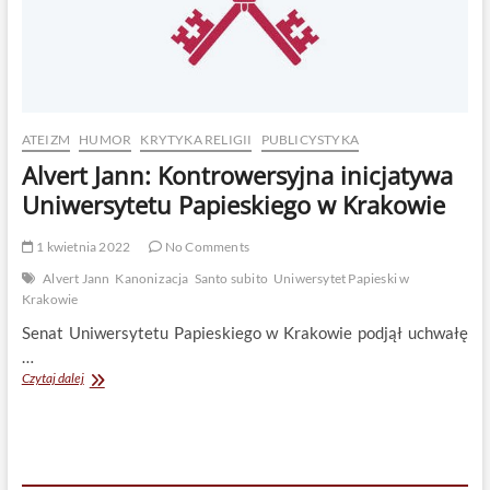
ATEIZM
HUMOR
KRYTYKA RELIGII
PUBLICYSTYKA
Alvert Jann: Kontrowersyjna inicjatywa
Uniwersytetu Papieskiego w Krakowie
1 kwietnia 2022
No Comments
Alvert Jann
Kanonizacja
Santo subito
Uniwersytet Papieski w
Krakowie
Senat Uniwersytetu Papieskiego w Krakowie podjął uchwałę
…
Alvert
Czytaj dalej
Jann:
Kontrowersyjna
inicjatywa
Uniwersytetu
Papieskiego