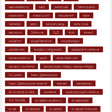
sąd ostateczny
sądy
samorząd
Santo subito
scepticism
sceptycyzm
secularism
sejm
Sekielski
seks
sekularyzacja
sens życia
senyszyn
Sikhowie
SLD
ślub
śmierć
socjalizm
socjalliberalizm
socjobiologia
solidarność
sondaż o religijności
splątanie kwantowe
społeczeństwo
sport
sprawiedliwość
sprzeciw sumienia
sprzeczności między nauką a religią
Sri Lanka
Stany Zjednoczone
Stany Zjednoczone Ameryki
starość
stereotypy
stworzenie świata
sumienie
superpozycja kwantowa
ŚW. PAWEŁ
świadkowie jehowy
świadomość
świat
świeckość
świętość
świętość Kościoła