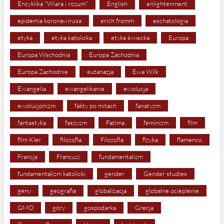
Encyklika "Wiara i rozum"
English
enlightenment
epidemia koronawirusa
erich fromm
eschatologia
etyka
etyka katolicka
etyka świecka
Europa
Europa Wschodnia
Europa Zachodnia
Europa Zachodnie
eutanazja
Ewa Wilk
Ewangelia
ewangelikanie
ewolucja
ewolucjonizm
fakty po mitach
fanatyzm
fantastyka
faszyzm
Fatima
feminizm
film
film Kler
filozofia
Filozofia
fizyka
flamenco
Francja
Francuzi
fundamentalizm
fundamentalizm katolicki
gender
Gender studies
geny
geografia
globalizacja
globalne ocieplenie
GMO
góry
gospodarka
Grecja