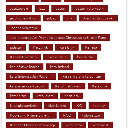
Jażdżewski
jazz
Jezus
Jezus historyczny
językoznawstwo
jidysz
jinx
Joachim Brudziński
Joanna Senyszyn
Jubileuszowy Akt Przyjęcia Jezusa Chrystusa za Króla i Pana
judaizm
Kaczyński
Kaja Bryx
Kanada
Kanion Colorado
Kanonizacja
kapitalizm
kapłaństwo kobiet
kara śmierci
kara śmierci a Jan Paweł II
kara śmierci a katechizm
kara śmierci a Kościół
Karol Fjałkowski
Katalonia
katechizm
katolicyzm
Kędziora
klauzula sumienia
klerykalizm
KO
kobiety
Kobiety w Piśmie Świętym
KOD
kolonializm
Komitet Obrony Demokracji
komunizm
konkordat