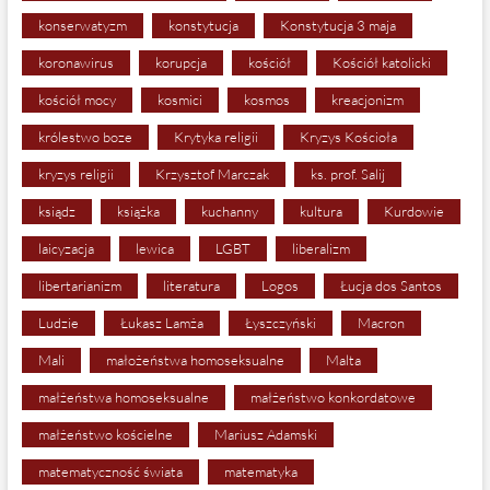
konserwatyzm
konstytucja
Konstytucja 3 maja
koronawirus
korupcja
kościół
Kościół katolicki
kościół mocy
kosmici
kosmos
kreacjonizm
królestwo boze
Krytyka religii
Kryzys Kościoła
kryzys religii
Krzysztof Marczak
ks. prof. Salij
ksiądz
książka
kuchanny
kultura
Kurdowie
laicyzacja
lewica
LGBT
liberalizm
libertarianizm
literatura
Logos
Łucja dos Santos
Ludzie
Łukasz Lamża
Łyszczyński
Macron
Mali
małożeństwa homoseksualne
Malta
małżeństwa homoseksualne
małżeństwo konkordatowe
małżeństwo kościelne
Mariusz Adamski
matematyczność świata
matematyka