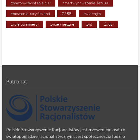
zmartwychwstanie ciał
zmartwychwstanie Jezusa
znoszenie kary śmierci
ZSRR
zwierzęta
życie po śmierci
życie wieczne
żyd
Żydzi
Patronat
Polskie Stowarzyszenie Racjonalistów jest zrzeszeniem osób o
światopoglądzie racjonalistycznym. Jest społecznością ludzi o