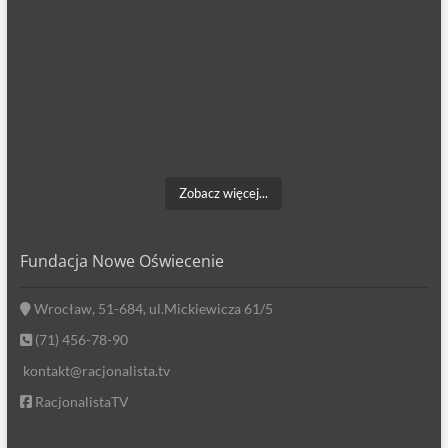
Zobacz więcej...
Fundacja Nowe Oświecenie
Wrocław, 51-684, ul.Mickiewicza 61/5
(71) 456-78-90
kontakt@racjonalista.tv
RacjonalistaTV