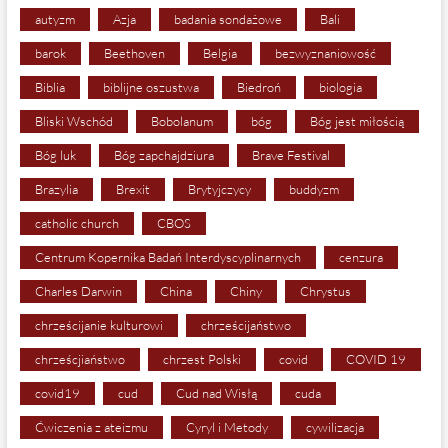
autyzm
Azja
badania sondażowe
Bali
barok
Beethoven
Belgia
bezwyznaniowość
Biblia
biblijne oszustwa
Biedroń
biologia
Bliski Wschód
Bobolanum
bóg
Bóg jest miłością
Bóg luk
Bóg zapchajdziura
Brave Festival
Brazylia
Brexit
Brytyjczycy
buddyzm
catholic church
CBOS
Centrum Kopernika Badań Interdyscyplinarnych
cenzura
Charles Darwin
China
Chiny
Chrystus
chrześcijanie kulturowi
chrześcijaństwo
chrześcjiaństwo
chrzest Polski
covid
COVID 19
covid19
cud
Cud nad Wisłą
cuda
Ćwiczenia z ateizmu
Cyryl i Metody
cywilizacja