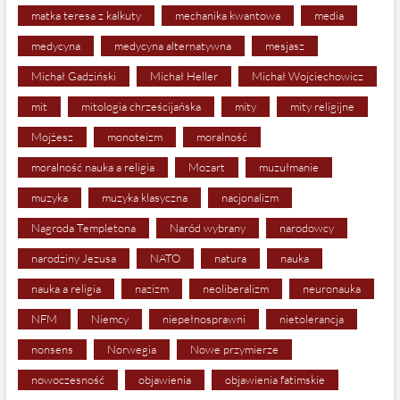
matka teresa z kalkuty
mechanika kwantowa
media
medycyna
medycyna alternatywna
mesjasz
Michał Gadziński
Michał Heller
Michał Wojciechowicz
mit
mitologia chrześcijańska
mity
mity religijne
Mojżesz
monoteizm
moralność
moralność nauka a religia
Mozart
muzułmanie
muzyka
muzyka klasyczna
nacjonalizm
Nagroda Templetona
Naród wybrany
narodowcy
narodziny Jezusa
NATO
natura
nauka
nauka a religia
nazizm
neoliberalizm
neuronauka
NFM
Niemcy
niepełnosprawni
nietolerancja
nonsens
Norwegia
Nowe przymierze
nowoczesność
objawienia
objawienia fatimskie