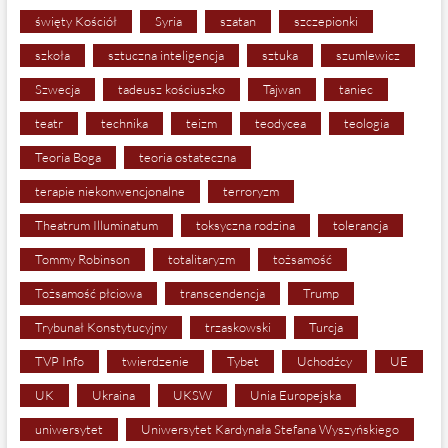
święty Kościół
Syria
szatan
szczepionki
szkoła
sztuczna inteligencja
sztuka
szumlewicz
Szwecja
tadeusz kościuszko
Tajwan
taniec
teatr
technika
teizm
teodycea
teologia
Teoria Boga
teoria ostateczna
terapie niekonwencjonalne
terroryzm
Theatrum Illuminatum
toksyczna rodzina
tolerancja
Tommy Robinson
totalitaryzm
tożsamość
Tożsamość płciowa
transcendencja
Trump
Trybunał Konstytucyjny
trzaskowski
Turcja
TVP Info
twierdzenie
Tybet
Uchodźcy
UE
UK
Ukraina
UKSW
Unia Europejska
uniwersytet
Uniwersytet Kardynała Stefana Wyszyńskiego