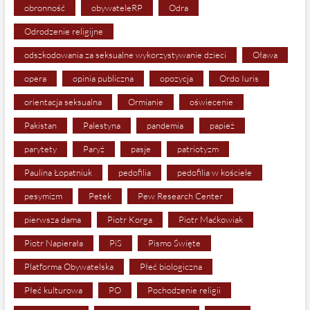
obronność
obywateleRP
Odra
Odrodzenie religijne
odszkodowania za seksualne wykorzystywanie dzieci
Oława
opera
opinia publiczna
opozycja
Ordo Iuris
orientacja seksualna
Ormianie
oświecenie
Pakistan
Palestyna
pandemia
papież
parytety
Paryż
pasje
patriotyzm
Paulina Łopatniuk
pedofilia
pedofilia w kościele
pesymizm
Petek
Pew Research Center
pierwsza dama
Piotr Korga
Piotr Maćkowiak
Piotr Napierała
PiS
Pismo Święte
Platforma Obywatelska
Płeć biologiczna
Płeć kulturowa
PO
Pochodzenie religii