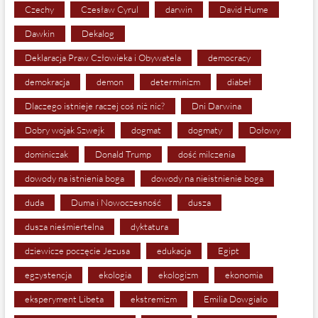
Czechy
Czesław Cyrul
darwin
David Hume
Dawkin
Dekalog
Deklaracja Praw Człowieka i Obywatela
democracy
demokracja
demon
determinizm
diabeł
Dlaczego istnieje raczej coś niż nic?
Dni Darwina
Dobry wojak Szwejk
dogmat
dogmaty
Dołowy
dominiczak
Donald Trump
dość milczenia
dowody na istnienia boga
dowody na nieistnienie boga
duda
Duma i Nowoczesność
dusza
dusza nieśmiertelna
dyktatura
dziewicze poczęcie Jezusa
edukacja
Egipt
egzystencja
ekologia
ekologizm
ekonomia
eksperyment Libeta
ekstremizm
Emilia Dowgiało