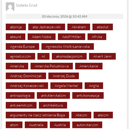
Izabela Grad
20 stycznia, 2026 @ 10:42 AM
aborcja
abp Jędraszewski
Abraham
absolut
absurd
Adam Nobis
Adolf Hitler
Afryka
Agenda Europe
Agnieszko Wołk-Łaniewska
agnostycyzm
AI
akomodacjonizm
Alvert Jann
Ameryka
Ameryka Południowa
Amerykanie
Andrzej Dominiczak
Andrzej Duda
Andrzej Koraszewski
Angela Merkel
Anglia
antropologia
antyklerykalizm
antykoncepcja
antysemityzm
architektura
argumenty na rzecz istnienia Boga
Ateizm
ateizm
atom
Australia
Austria
autorytaryzm