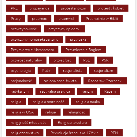
PRL
propaganda
protestantyzm
protesty kobiet
Prusy
przemoc
przemysł
Przenośnie w Biblii
przyczynowość
przyczyny epidemii
przyczyny homoseksualizmu
przyłuska
Przymierze z Abrahamem
Przymierze z Bogiem
przyrost naturalny
przyszłość
PSL
PSR
psychologia
Putin
racjonalista
racjonalizm
racjonalność
racjonalność świata
Radosław Czarnecki
radykalizm
radykalna prawica
rasizm
Razem
religia
religia a moralność
religia a nauka
religia w USA
religie
religijność
religijność młodzieży
Religioznawstwo
religioznawstwo
Rewolucja francuska 1789 r.
RFN