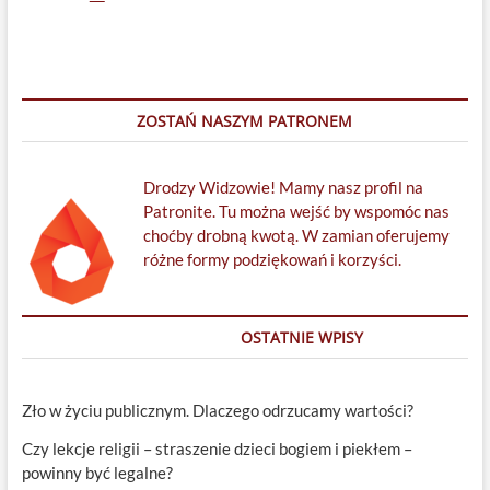
ks.
prof.
Heller
dowodzi
istnienia
Boga?
ZOSTAŃ NASZYM PATRONEM
Drodzy Widzowie! Mamy nasz profil na
Patronite. Tu można wejść by wspomóc nas
choćby drobną kwotą. W zamian oferujemy
różne formy podziękowań i korzyści.
OSTATNIE WPISY
Zło w życiu publicznym. Dlaczego odrzucamy wartości?
Czy lekcje religii – straszenie dzieci bogiem i piekłem –
powinny być legalne?