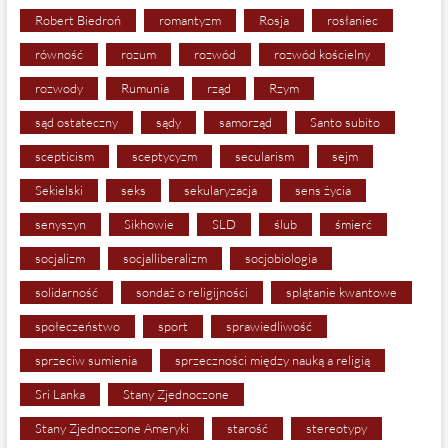
Robert Biedroń
romantyzm
Rosja
rosłaniec
równość
rozum
rozwód
rozwód kościelny
rozwody
Rumunia
rząd
Rzym
sąd ostateczny
sądy
samorząd
Santo subito
scepticism
sceptycyzm
secularism
sejm
Sekielski
seks
sekularyzacja
sens życia
senyszyn
Sikhowie
SLD
ślub
śmierć
socjalizm
socjalliberalizm
socjobiologia
solidarność
sondaż o religijności
splątanie kwantowe
społeczeństwo
sport
sprawiedliwość
sprzeciw sumienia
sprzeczności między nauką a religią
Sri Lanka
Stany Zjednoczone
Stany Zjednoczone Ameryki
starość
stereotypy