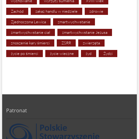
wychowanie
wyrzuty sumienia
XVIII wiek
Zachód
zakaz handlu w niedziele
zdrowie
Zjednoczona Lewica
zmartwychwstanie
zmartwychwstanie ciał
zmartwychwstanie Jezusa
znoszenie kary śmierci
ZSRR
zwierzęta
życie po śmierci
życie wieczne
żyd
Żydzi
Patronat