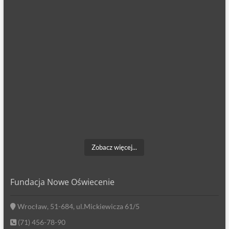
Zobacz więcej...
Fundacja Nowe Oświecenie
Wrocław, 51-684, ul.Mickiewicza 61/5
(71) 456-78-90