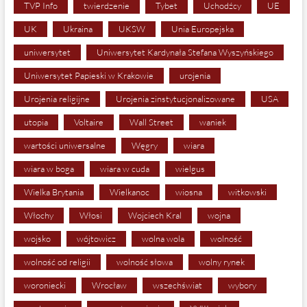
TVP Info
twierdzenie
Tybet
Uchodźcy
UE
UK
Ukraina
UKSW
Unia Europejska
uniwersytet
Uniwersytet Kardynała Stefana Wyszyńskiego
Uniwersytet Papieski w Krakowie
urojenia
Urojenia religijne
Urojenia zinstytucjonalizowane
USA
utopia
Voltaire
Wall Street
waniek
wartości uniwersalne
Węgry
wiara
wiara w boga
wiara w cuda
wielgus
Wielka Brytania
Wielkanoc
wiosna
witkowski
Włochy
Włosi
Wojciech Kral
wojna
wojsko
wójtowicz
wolna wola
wolność
wolność od religii
wolność słowa
wolny rynek
woroniecki
Wrocław
wszechświat
wybory