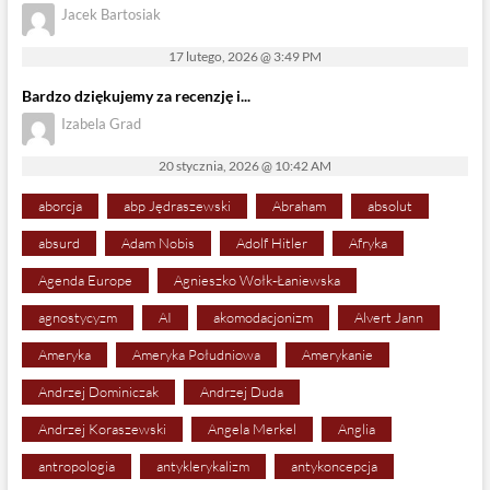
Jacek Bartosiak
17 lutego, 2026 @ 3:49 PM
Bardzo dziękujemy za recenzję i...
Izabela Grad
20 stycznia, 2026 @ 10:42 AM
aborcja
abp Jędraszewski
Abraham
absolut
absurd
Adam Nobis
Adolf Hitler
Afryka
Agenda Europe
Agnieszko Wołk-Łaniewska
agnostycyzm
AI
akomodacjonizm
Alvert Jann
Ameryka
Ameryka Południowa
Amerykanie
Andrzej Dominiczak
Andrzej Duda
Andrzej Koraszewski
Angela Merkel
Anglia
antropologia
antyklerykalizm
antykoncepcja