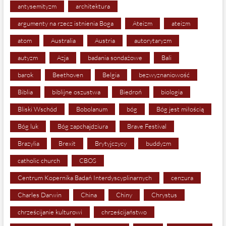
antysemityzm
architektura
argumenty na rzecz istnienia Boga
Ateizm
ateizm
atom
Australia
Austria
autorytaryzm
autyzm
Azja
badania sondażowe
Bali
barok
Beethoven
Belgia
bezwyznaniowość
Biblia
biblijne oszustwa
Biedroń
biologia
Bliski Wschód
Bobolanum
bóg
Bóg jest miłością
Bóg luk
Bóg zapchajdziura
Brave Festival
Brazylia
Brexit
Brytyjczycy
buddyzm
catholic church
CBOS
Centrum Kopernika Badań Interdyscyplinarnych
cenzura
Charles Darwin
China
Chiny
Chrystus
chrześcijanie kulturowi
chrześcijaństwo