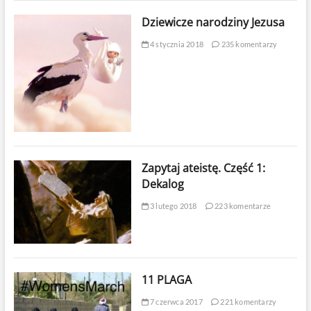
Dziewicze narodziny Jezusa
4 stycznia 2018
235 komentarzy
Zapytaj ateistę. Część 1:
Dekalog
3 lutego 2018
223 komentarze
11 PLAGA
7 czerwca 2017
221 komentarzy