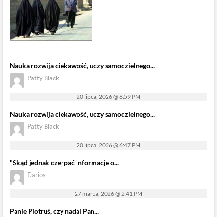
Nauka rozwija ciekawość, uczy samodzielnego...
Patty Black
20 lipca, 2026 @ 6:59 PM
Nauka rozwija ciekawość, uczy samodzielnego...
Patty Black
20 lipca, 2026 @ 6:47 PM
"Skąd jednak czerpać informacje o...
Darios
27 marca, 2026 @ 2:41 PM
Panie Piotruś, czy nadal Pan...