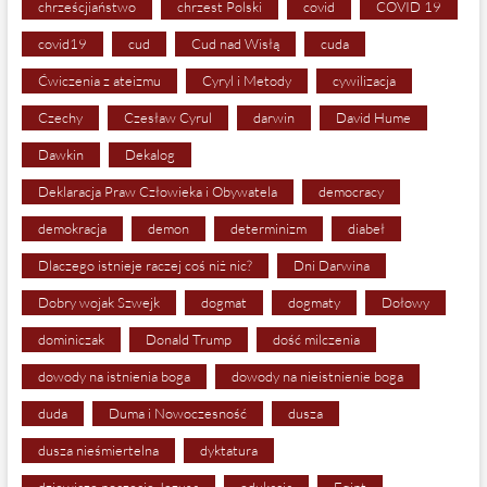
chrześcjiaństwo
chrzest Polski
covid
COVID 19
covid19
cud
Cud nad Wisłą
cuda
Ćwiczenia z ateizmu
Cyryl i Metody
cywilizacja
Czechy
Czesław Cyrul
darwin
David Hume
Dawkin
Dekalog
Deklaracja Praw Człowieka i Obywatela
democracy
demokracja
demon
determinizm
diabeł
Dlaczego istnieje raczej coś niż nic?
Dni Darwina
Dobry wojak Szwejk
dogmat
dogmaty
Dołowy
dominiczak
Donald Trump
dość milczenia
dowody na istnienia boga
dowody na nieistnienie boga
duda
Duma i Nowoczesność
dusza
dusza nieśmiertelna
dyktatura
dziewicze poczęcie Jezusa
edukacja
Egipt