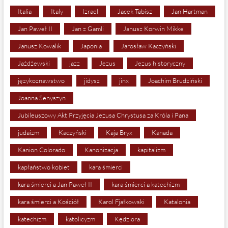
Italia
Italy
Izrael
Jacek Tabisz
Jan Hartman
Jan Paweł II
Jan z Gamli
Janusz Korwin Mikke
Janusz Kowalik
Japonia
Jarosław Kaczyński
Jażdżewski
jazz
Jezus
Jezus historyczny
językoznawstwo
jidysz
jinx
Joachim Brudziński
Joanna Senyszyn
Jubileuszowy Akt Przyjęcia Jezusa Chrystusa za Króla i Pana
judaizm
Kaczyński
Kaja Bryx
Kanada
Kanion Colorado
Kanonizacja
kapitalizm
kapłaństwo kobiet
kara śmierci
kara śmierci a Jan Paweł II
kara śmierci a katechizm
kara śmierci a Kościół
Karol Fjałkowski
Katalonia
katechizm
katolicyzm
Kędziora