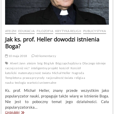
ATEIZM
EDUKACJA
FILOZOFIA
KRYTYKA RELIGII
PUBLICYSTYKA
Jak ks. prof. Heller dowodzi istnienia
Boga?
10 maja 2018
60 komentarzy
Alvert Jann
ateizm
bóg
Bóg luk
Bóg zapchajdziura
Dlaczego istnieje
raczej coś niż nic?
inteligentny projekt
kościół
Kościół
katolicki
matematyczność świata
Michał Heller
Nagroda
Templetona
prawa przyrody
racjonalność świata
religia a
nauka
teologia
wartości uniwersalne
Ks. prof. Michał Heller, znany przede wszystkim jako
popularyzator nauki, propaguje także wiarę w istnienie Boga.
Nie jest to poboczny temat jego działalności. Cała
popularyzatorska…
Jak
Czytaj dalej