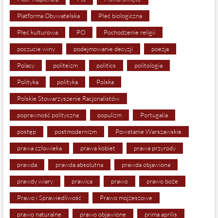
Platforma Obywatelska
Płeć biologiczna
Płeć kulturowa
PO
Pochodzenie religii
poczucie winy
podejmowanie decyzji
poezja
Polacy
politeizm
politics
politologia
Polityka
polityka
Polska
Polskie Stowarzyszenie Racjonalistów
poprawność polityczna
populizm
Portugalia
postęp
postmodernizm
Powstanie Warszawskie
prawa człowieka
prawa kobiet
prawa przyrody
prawda
prawda absolutna
prawda objawiona
prawdy wiary
prawica
prawo
prawo boże
Prawo i Sprawiedliwość
Prawo mojżeszowe
prawo naturalne
prawo objawione
prima aprilis