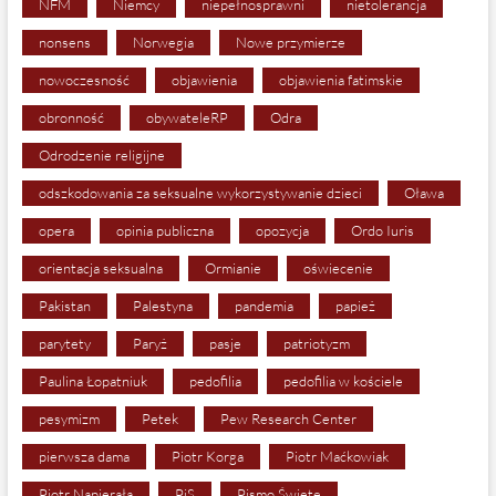
NFM
Niemcy
niepełnosprawni
nietolerancja
nonsens
Norwegia
Nowe przymierze
nowoczesność
objawienia
objawienia fatimskie
obronność
obywateleRP
Odra
Odrodzenie religijne
odszkodowania za seksualne wykorzystywanie dzieci
Oława
opera
opinia publiczna
opozycja
Ordo Iuris
orientacja seksualna
Ormianie
oświecenie
Pakistan
Palestyna
pandemia
papież
parytety
Paryż
pasje
patriotyzm
Paulina Łopatniuk
pedofilia
pedofilia w kościele
pesymizm
Petek
Pew Research Center
pierwsza dama
Piotr Korga
Piotr Maćkowiak
Piotr Napierała
PiS
Pismo Święte