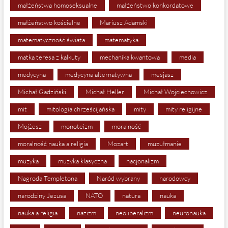
małżeństwa homoseksualne
małżeństwo konkordatowe
małżeństwo kościelne
Mariusz Adamski
matematyczność świata
matematyka
matka teresa z kalkuty
mechanika kwantowa
media
medycyna
medycyna alternatywna
mesjasz
Michał Gadziński
Michał Heller
Michał Wojciechowicz
mit
mitologia chrześcijańska
mity
mity religijne
Mojżesz
monoteizm
moralność
moralność nauka a religia
Mozart
muzułmanie
muzyka
muzyka klasyczna
nacjonalizm
Nagroda Templetona
Naród wybrany
narodowcy
narodziny Jezusa
NATO
natura
nauka
nauka a religia
nazizm
neoliberalizm
neuronauka