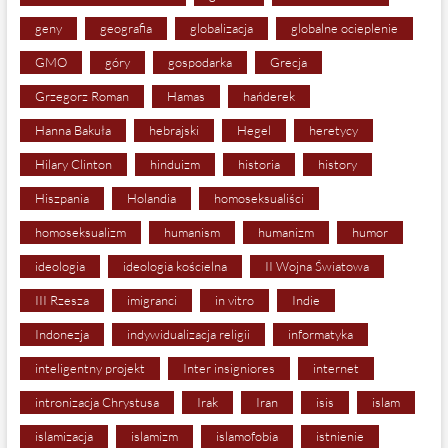
geny
geografia
globalizacja
globalne ocieplenie
GMO
góry
gospodarka
Grecja
Grzegorz Roman
Hamas
hańderek
Hanna Bakuła
hebrajski
Hegel
heretycy
Hilary Clinton
hinduizm
historia
history
Hiszpania
Holandia
homoseksualiści
homoseksualizm
humanism
humanizm
humor
ideologia
ideologia kościelna
II Wojna Światowa
III Rzesza
imigranci
in vitro
Indie
Indonezja
indywidualizacja religii
informatyka
inteligentny projekt
Inter insigniores
internet
intronizacja Chrystusa
Irak
Iran
isis
islam
islamizacja
islamizm
islamofobia
istnienie