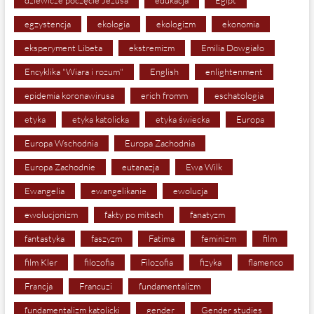
egzystencja
ekologia
ekologizm
ekonomia
eksperyment Libeta
ekstremizm
Emilia Dowgiało
Encyklika "Wiara i rozum"
English
enlightenment
epidemia koronawirusa
erich fromm
eschatologia
etyka
etyka katolicka
etyka świecka
Europa
Europa Wschodnia
Europa Zachodnia
Europa Zachodnie
eutanazja
Ewa Wilk
Ewangelia
ewangelikanie
ewolucja
ewolucjonizm
fakty po mitach
fanatyzm
fantastyka
faszyzm
Fatima
feminizm
film
film Kler
filozofia
Filozofia
fizyka
flamenco
Francja
Francuzi
fundamentalizm
fundamentalizm katolicki
gender
Gender studies