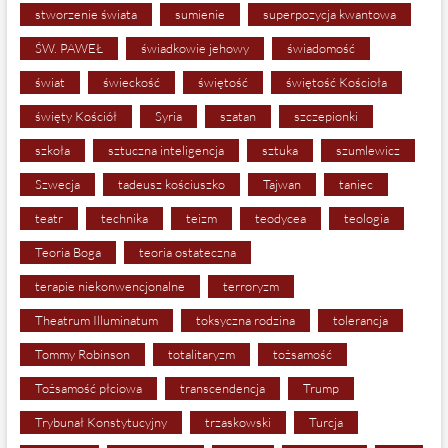
stworzenie świata
sumienie
superpozycja kwantowa
ŚW. PAWEŁ
świadkowie jehowy
świadomość
świat
świeckość
świętość
świętość Kościoła
święty Kościół
Syria
szatan
szczepionki
szkoła
sztuczna inteligencja
sztuka
szumlewicz
Szwecja
tadeusz kościuszko
Tajwan
taniec
teatr
technika
teizm
teodycea
teologia
Teoria Boga
teoria ostateczna
terapie niekonwencjonalne
terroryzm
Theatrum Illuminatum
toksyczna rodzina
tolerancja
Tommy Robinson
totalitaryzm
tożsamość
Tożsamość płciowa
transcendencja
Trump
Trybunał Konstytucyjny
trzaskowski
Turcja