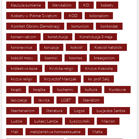
klauzula sumienia
klerykalizm
KO
kobiety
Kobiety w Piśmie Świętym
KOD
kolonializm
Komitet Obrony Demokracji
komunizm
konkordat
konserwatyzm
konstytucja
Konstytucja 3 maja
koronawirus
korupcja
kościół
Kościół katolicki
kościół mocy
kosmici
kosmos
kreacjonizm
królestwo boze
Krytyka religii
Kryzys Kościoła
kryzys religii
Krzysztof Marczak
ks. prof. Salij
ksiądz
książka
kuchanny
kultura
Kurdowie
laicyzacja
lewica
LGBT
liberalizm
libertarianizm
literatura
Logos
Łucja dos Santos
Ludzie
Łukasz Lamża
Łyszczyński
Macron
Mali
małożeństwa homoseksualne
Malta