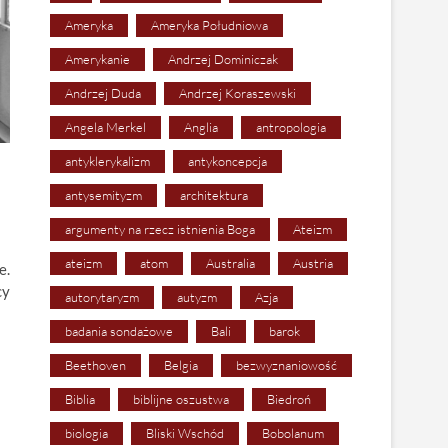
Ameryka
Ameryka Południowa
Amerykanie
Andrzej Dominiczak
Andrzej Duda
Andrzej Koraszewski
Angela Merkel
Anglia
antropologia
antyklerykalizm
antykoncepcja
antysemityzm
architektura
argumenty na rzecz istnienia Boga
Ateizm
ateizm
atom
Australia
Austria
e.
cy
autorytaryzm
autyzm
Azja
badania sondażowe
Bali
barok
Beethoven
Belgia
bezwyznaniowość
Biblia
biblijne oszustwa
Biedroń
biologia
Bliski Wschód
Bobolanum