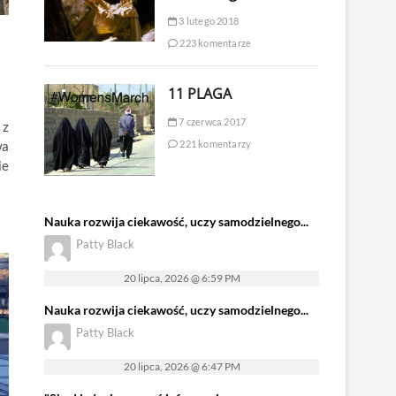
3 lutego 2018
223 komentarze
11 PLAGA
7 czerwca 2017
 z
wa
221 komentarzy
ie
Nauka rozwija ciekawość, uczy samodzielnego...
Patty Black
20 lipca, 2026 @ 6:59 PM
Nauka rozwija ciekawość, uczy samodzielnego...
Patty Black
20 lipca, 2026 @ 6:47 PM