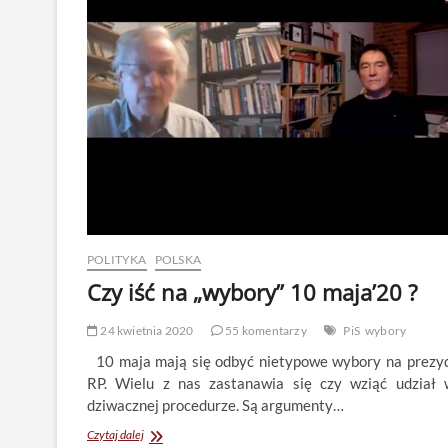
POLITYKA
POLSKA
Czy iść na „wybory” 10 maja’20 ?
24 kwietnia 2020
55 komentarzy
PiS
wybory
10 maja mają się odbyć nietypowe wybory na prezy
RP. Wielu z nas zastanawia się czy wziąć udział 
dziwacznej procedurze. Są argumenty…
Czy
Czytaj dalej