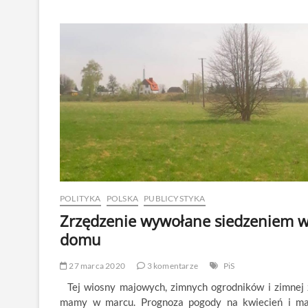
iść
na
„wybory”
10
maja’20
?
POLITYKA
POLSKA
PUBLICYSTYKA
Zrzędzenie wywołane siedzeniem 
domu
27 marca 2020
3 komentarze
PiS
Tej wiosny majowych, zimnych ogrodników i zimnej 
mamy w marcu. Prognoza pogody na kwiecień i ma