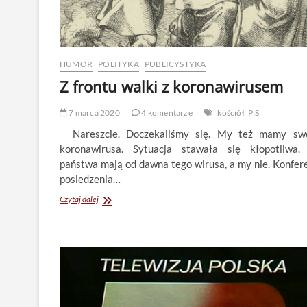
HUMOR
POLITYKA
PUBLICYSTYKA
Z frontu walki z koronawirusem
7 marca 2020
4 komentarze
kościół
PiS
Nareszcie. Doczekaliśmy się. My też mamy sw
koronawirusa. Sytuacja stawała się kłopotliwa.
państwa mają od dawna tego wirusa, a my nie. Konfere
posiedzenia…
Z
Czytaj dalej
frontu
walki
z
koronawirusem