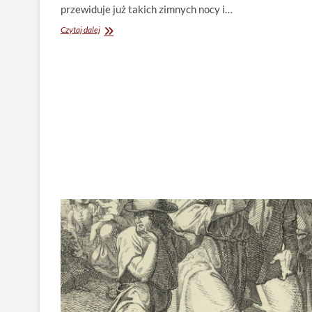
przewiduje już takich zimnych nocy i…
Zrzędzenie
Czytaj dalej
wywołane
siedzeniem
w
domu