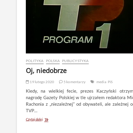
POLITYKA
POLSKA
PUBLICYSTYKA
Oj, niedobrze
19 lutego 2020
5 komentarzy
media
PiS
Kiedy, na wielkiej fecie, prezes Kaczyński otrzy
nagrodę Gazety Polskiej w tle ujrzałem redaktora Mi
Rachonia z „niezależnej” od obywateli, ale zależnej o
TVP…
Oj,
Czytaj dalej
niedobrze