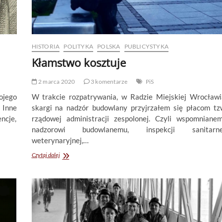
HISTORIA
POLITYKA
POLSKA
PUBLICYSTYKA
Kłamstwo kosztuje
2 marca 2020
3 komentarze
PiS
ojego
W trakcie rozpatrywania, w Radzie Miejskiej Wrocławi
 Inne
skargi na nadzór budowlany przyjrzałem się płacom tz
ncje,
rządowej administracji zespolonej. Czyli wspomniane
nadzorowi budowlanemu, inspekcji sanitarne
weterynaryjnej,…
Kłamstwo
Czytaj dalej
kosztuje