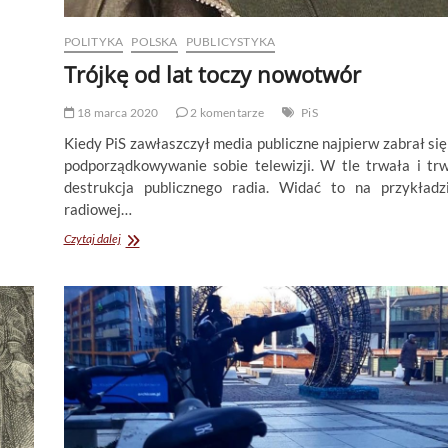
POLITYKA
POLSKA
PUBLICYSTYKA
Trójkę od lat toczy nowotwór
18 marca 2020
2 komentarze
PiS
Kiedy PiS zawłaszczył media publiczne najpierw zabrał się
podporządkowywanie sobie telewizji. W tle trwała i tr
destrukcja publicznego radia. Widać to na przykładz
radiowej…
Trójkę
Czytaj dalej
od
lat
toczy
nowotwór