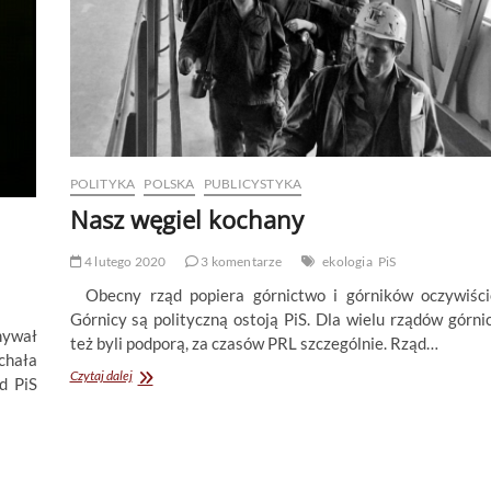
POLITYKA
POLSKA
PUBLICYSTYKA
Nasz węgiel kochany
4 lutego 2020
3 komentarze
ekologia
PiS
Obecny rząd popiera górnictwo i górników oczywiści
Górnicy są polityczną ostoją PiS. Dla wielu rządów górni
mywał
też byli podporą, za czasów PRL szczególnie. Rząd…
chała
Nasz
Czytaj dalej
d PiS
węgiel
kochany