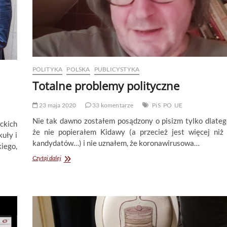
POLITYKA
POLSKA
PUBLICYSTYKA
Totalne problemy polityczne
23 maja 2020
33 komentarze
PiS
PO
UE
Nie tak dawno zostałem posądzony o pisizm tylko dlateg
ckich
że nie popierałem Kidawy (a przecież jest więcej niż
kuły i
kandydatów…) i nie uznałem, że koronawirusowa…
ego,
Totalne
Czytaj dalej
problemy
polityczne