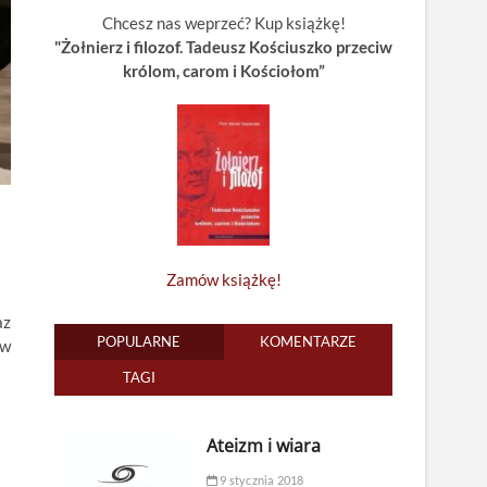
Chcesz nas weprzeć? Kup książkę!
"Żołnierz i filozof. Tadeusz Kościuszko przeciw
królom, carom i Kościołom”
Zamów książkę!
az
POPULARNE
KOMENTARZE
 w
TAGI
Ateizm i wiara
9 stycznia 2018