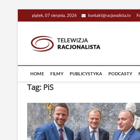
Skip
piątek, 07 sierpnia, 2026
kontakt@racjonalista.tv
F
to
content
Racjona
RACJONALNA TELEW
HOME
FILMY
PUBLICYSTYKA
PODCASTY
Tag:
PiS