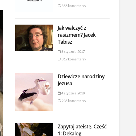
358 komentarzy
Jak walczyć z
rasizmem? Jacek
Tabisz
6 stycznia 2017
319 komentarzy
Dziewicze narodziny
Jezusa
4 stycznia 2018
235 komentarzy
Zapytaj ateistę. Część
1: Dekalog