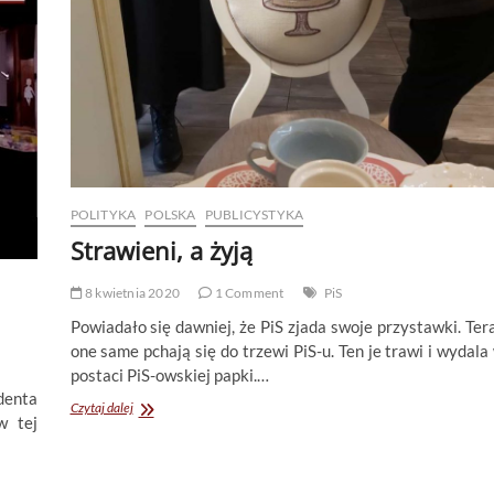
POLITYKA
POLSKA
PUBLICYSTYKA
Strawieni, a żyją
8 kwietnia 2020
1 Comment
PiS
Powiadało się dawniej, że PiS zjada swoje przystawki. Ter
one same pchają się do trzewi PiS-u. Ten je trawi i wydala
postaci PiS-owskiej papki.…
denta
Strawieni,
Czytaj dalej
w tej
a
żyją