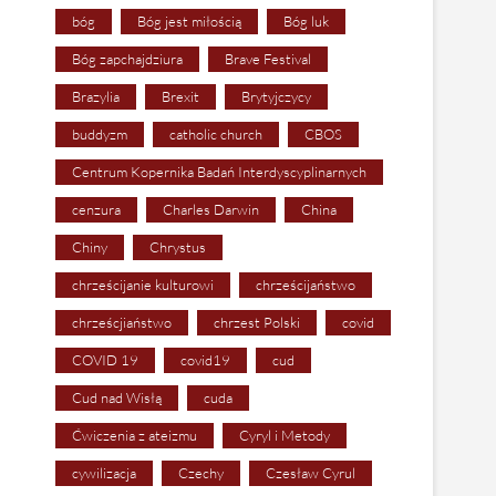
bóg
Bóg jest miłością
Bóg luk
Bóg zapchajdziura
Brave Festival
Brazylia
Brexit
Brytyjczycy
buddyzm
catholic church
CBOS
Centrum Kopernika Badań Interdyscyplinarnych
cenzura
Charles Darwin
China
Chiny
Chrystus
chrześcijanie kulturowi
chrześcijaństwo
chrześcjiaństwo
chrzest Polski
covid
COVID 19
covid19
cud
Cud nad Wisłą
cuda
Ćwiczenia z ateizmu
Cyryl i Metody
cywilizacja
Czechy
Czesław Cyrul