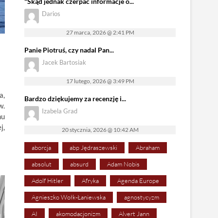
"Skąd jednak czerpać informacje o...
Darios
27 marca, 2026 @ 2:41 PM
Panie Piotruś, czy nadal Pan...
Jacek Bartosiak
17 lutego, 2026 @ 3:49 PM
a,
Bardzo dziękujemy za recenzję i...
w.
Izabela Grad
mu
j,
20 stycznia, 2026 @ 10:42 AM
aborcja
abp Jędraszewski
Abraham
absolut
absurd
Adam Nobis
Adolf Hitler
Afryka
Agenda Europe
Agnieszko Wołk-Łaniewska
agnostycyzm
AI
akomodacjonizm
Alvert Jann