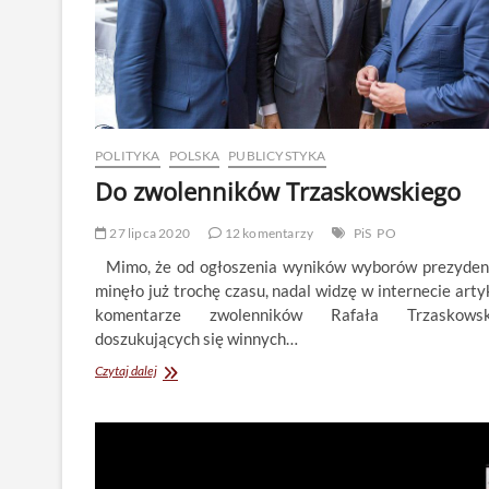
POLITYKA
POLSKA
PUBLICYSTYKA
Do zwolenników Trzaskowskiego
27 lipca 2020
12 komentarzy
PiS
PO
Mimo, że od ogłoszenia wyników wyborów prezyden
minęło już trochę czasu, nadal widzę w internecie arty
komentarze zwolenników Rafała Trzaskowski
doszukujących się winnych…
Do
Czytaj dalej
zwolenników
Trzaskowskiego