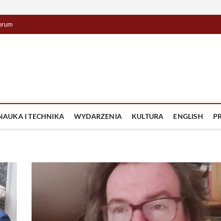
orum
lista TV
IZJA
NAUKA I TECHNIKA
WYDARZENIA
KULTURA
ENGLISH
P