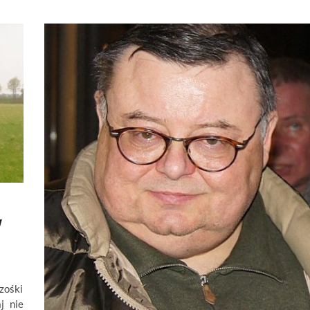
w
zośki
j nie