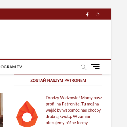
facebook
in
M
ROGRAM TV
e
n
ZOSTAŃ NASZYM PATRONEM
u
B
Drodzy Widzowie! Mamy nasz
u
profil na Patronite. Tu można
t
wejść by wspomóc nas choćby
t
drobną kwotą. W zamian
o
oferujemy różne formy
n