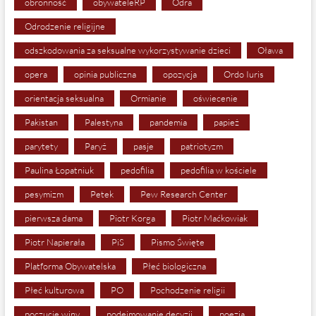
obronność
obywateleRP
Odra
Odrodzenie religijne
odszkodowania za seksualne wykorzystywanie dzieci
Oława
opera
opinia publiczna
opozycja
Ordo Iuris
orientacja seksualna
Ormianie
oświecenie
Pakistan
Palestyna
pandemia
papież
parytety
Paryż
pasje
patriotyzm
Paulina Łopatniuk
pedofilia
pedofilia w kościele
pesymizm
Petek
Pew Research Center
pierwsza dama
Piotr Korga
Piotr Maćkowiak
Piotr Napierała
PiS
Pismo Święte
Platforma Obywatelska
Płeć biologiczna
Płeć kulturowa
PO
Pochodzenie religii
poczucie winy
podejmowanie decyzji
poezja