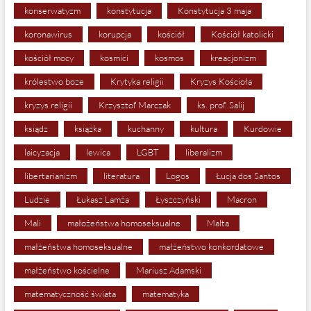
konserwatyzm
konstytucja
Konstytucja 3 maja
koronawirus
korupcja
kościół
Kościół katolicki
kościół mocy
kosmici
kosmos
kreacjonizm
królestwo boze
Krytyka religii
Kryzys Kościoła
kryzys religii
Krzysztof Marczak
ks. prof. Salij
ksiądz
książka
kuchanny
kultura
Kurdowie
laicyzacja
lewica
LGBT
liberalizm
libertarianizm
literatura
Logos
Łucja dos Santos
Ludzie
Łukasz Lamża
Łyszczyński
Macron
Mali
małożeństwa homoseksualne
Malta
małżeństwa homoseksualne
małżeństwo konkordatowe
małżeństwo kościelne
Mariusz Adamski
matematyczność świata
matematyka