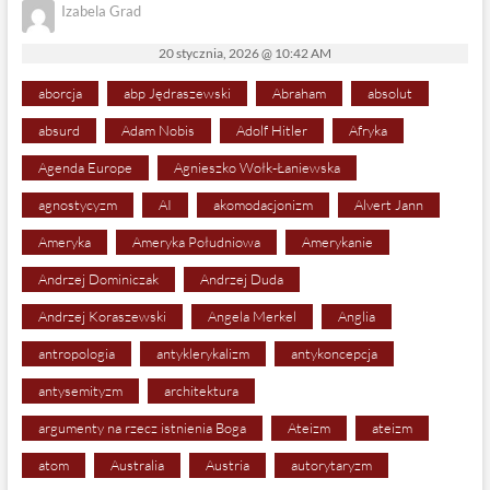
Izabela Grad
20 stycznia, 2026 @ 10:42 AM
aborcja
abp Jędraszewski
Abraham
absolut
absurd
Adam Nobis
Adolf Hitler
Afryka
Agenda Europe
Agnieszko Wołk-Łaniewska
agnostycyzm
AI
akomodacjonizm
Alvert Jann
Ameryka
Ameryka Południowa
Amerykanie
Andrzej Dominiczak
Andrzej Duda
Andrzej Koraszewski
Angela Merkel
Anglia
antropologia
antyklerykalizm
antykoncepcja
antysemityzm
architektura
argumenty na rzecz istnienia Boga
Ateizm
ateizm
atom
Australia
Austria
autorytaryzm