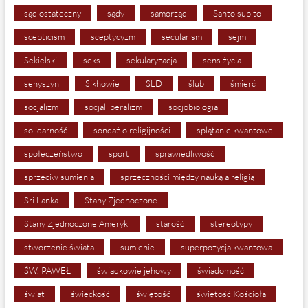
sąd ostateczny
sądy
samorząd
Santo subito
scepticism
sceptycyzm
secularism
sejm
Sekielski
seks
sekularyzacja
sens życia
senyszyn
Sikhowie
SLD
ślub
śmierć
socjalizm
socjalliberalizm
socjobiologia
solidarność
sondaż o religijności
splątanie kwantowe
społeczeństwo
sport
sprawiedliwość
sprzeciw sumienia
sprzeczności między nauką a religią
Sri Lanka
Stany Zjednoczone
Stany Zjednoczone Ameryki
starość
stereotypy
stworzenie świata
sumienie
superpozycja kwantowa
ŚW. PAWEŁ
świadkowie jehowy
świadomość
świat
świeckość
świętość
świętość Kościoła