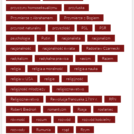
przyczyny homoseksualizmu
przyłuska
Przymierze z Abrahamem
Przymierze z Bogiem
przyrost naturalny
przyszłość
PSL
PSR
psychologia
Putin
racjonalista
racjonalizm
racjonalność
racjonalność świata
Radosław Czarnecki
radykalizm
radykalna prawica
rasizm
Razem
religia
religia a moralność
religia a nauka
religia w USA
religie
religijność
religijność młodzieży
religioznawstwo
Religioznawstwo
Rewolucja francuska 1789 r.
RFN
Robert Biedroń
romantyzm
Rosja
rosłaniec
równość
rozum
rozwód
rozwód kościelny
rozwody
Rumunia
rząd
Rzym