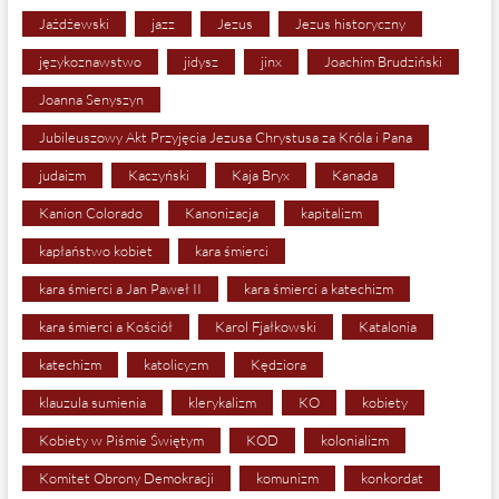
Jażdżewski
jazz
Jezus
Jezus historyczny
językoznawstwo
jidysz
jinx
Joachim Brudziński
Joanna Senyszyn
Jubileuszowy Akt Przyjęcia Jezusa Chrystusa za Króla i Pana
judaizm
Kaczyński
Kaja Bryx
Kanada
Kanion Colorado
Kanonizacja
kapitalizm
kapłaństwo kobiet
kara śmierci
kara śmierci a Jan Paweł II
kara śmierci a katechizm
kara śmierci a Kościół
Karol Fjałkowski
Katalonia
katechizm
katolicyzm
Kędziora
klauzula sumienia
klerykalizm
KO
kobiety
Kobiety w Piśmie Świętym
KOD
kolonializm
Komitet Obrony Demokracji
komunizm
konkordat