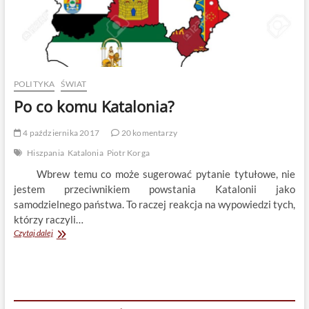
POLITYKA
ŚWIAT
Po co komu Katalonia?
4 października 2017
20 komentarzy
Hiszpania
Katalonia
Piotr Korga
Wbrew temu co może sugerować pytanie tytułowe, nie
jestem przeciwnikiem powstania Katalonii jako
samodzielnego państwa. To raczej reakcja na wypowiedzi tych,
którzy raczyli…
Po
Czytaj dalej
co
komu
Katalonia?