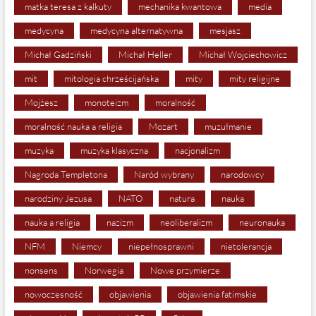
matka teresa z kalkuty
mechanika kwantowa
media
medycyna
medycyna alternatywna
mesjasz
Michał Gadziński
Michał Heller
Michał Wojciechowicz
mit
mitologia chrześcijańska
mity
mity religijne
Mojżesz
monoteizm
moralność
moralność nauka a religia
Mozart
muzułmanie
muzyka
muzyka klasyczna
nacjonalizm
Nagroda Templetona
Naród wybrany
narodowcy
narodziny Jezusa
NATO
natura
nauka
nauka a religia
nazizm
neoliberalizm
neuronauka
NFM
Niemcy
niepełnosprawni
nietolerancja
nonsens
Norwegia
Nowe przymierze
nowoczesność
objawienia
objawienia fatimskie