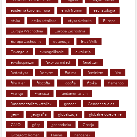
epidemia koronawirusa
erich fromm
eschatologia
etyka
etyka katolicka
etyka świecka
Europa
Europa Wschodnia
Europa Zachodnia
Europa Zachodnie
eutanazja
Ewa Wilk
Ewangelia
ewangelikanie
ewolucja
ewolucjonizm
fakty po mitach
fanatyzm
fantastyka
faszyzm
Fatima
feminizm
film
film Kler
filozofia
Filozofia
fizyka
flamenco
Francja
Francuzi
fundamentalizm
fundamentalizm katolicki
gender
Gender studies
geny
geografia
globalizacja
globalne ocieplenie
GMO
góry
gospodarka
Grecja
Grzegorz Roman
Hamas
hańderek