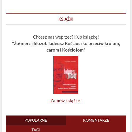
KSIĄŻKI
Chcesz nas weprzeć? Kup książkę!
"Żołnierz i filozof. Tadeusz Kościuszko przeciw królom,
carom i Kościołom”
Zamów książkę!
POPULARNE
KOMENTARZE
TAGI