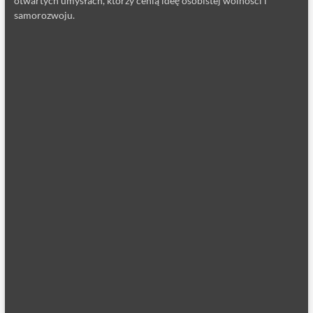
otwartych umysłach, którzy cenią ideę osobistej wolności i
samorozwoju.