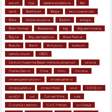
autyzm
Azja
badania sondażowe
Bali
barok
Beethoven
Belgia
bezwyznaniowość
Biblia
biblijne oszustwa
Biedroń
biologia
Bliski Wschód
Bobolanum
bóg
Bóg jest miłością
Bóg luk
Bóg zapchajdziura
Brave Festival
Brazylia
Brexit
Brytyjczycy
buddyzm
catholic church
CBOS
Centrum Kopernika Badań Interdyscyplinarnych
cenzura
Charles Darwin
China
Chiny
Chrystus
chrześcijanie kulturowi
chrześcijaństwo
chrześcjiaństwo
chrzest Polski
covid
COVID 19
covid19
cud
Cud nad Wisłą
cuda
Ćwiczenia z ateizmu
Cyryl i Metody
cywilizacja