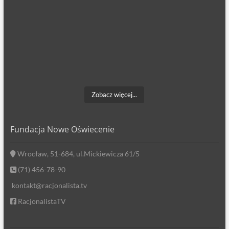
Zobacz więcej...
Fundacja Nowe Oświecenie
Wrocław, 51-684, ul.Mickiewicza 61/5
(71) 456-78-90
kontakt@racjonalista.tv
RacjonalistaTV