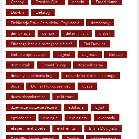
Czechy
Czesław Cyrul
darwin
David Hume
Dawkin
Dekalog
Deklaracja Praw Człowieka i Obywatela
democracy
demokracja
demon
determinizm
diabeł
Dlaczego istnieje raczej coś niż nic?
Dni Darwina
Dobry wojak Szwejk
dogmat
dogmaty
Dołowy
dominiczak
Donald Trump
dość milczenia
dowody na istnienia boga
dowody na nieistnienie boga
duda
Duma i Nowoczesność
dusza
dusza nieśmiertelna
dyktatura
dziewicze poczęcie Jezusa
edukacja
Egipt
egzystencja
ekologia
ekologizm
ekonomia
eksperyment Libeta
ekstremizm
Emilia Dowgiało
Encyklika "Wiara i rozum"
English
enlightenment