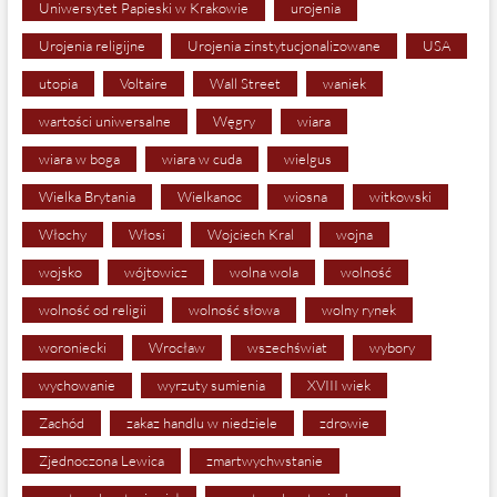
Uniwersytet Papieski w Krakowie
urojenia
Urojenia religijne
Urojenia zinstytucjonalizowane
USA
utopia
Voltaire
Wall Street
waniek
wartości uniwersalne
Węgry
wiara
wiara w boga
wiara w cuda
wielgus
Wielka Brytania
Wielkanoc
wiosna
witkowski
Włochy
Włosi
Wojciech Kral
wojna
wojsko
wójtowicz
wolna wola
wolność
wolność od religii
wolność słowa
wolny rynek
woroniecki
Wrocław
wszechświat
wybory
wychowanie
wyrzuty sumienia
XVIII wiek
Zachód
zakaz handlu w niedziele
zdrowie
Zjednoczona Lewica
zmartwychwstanie