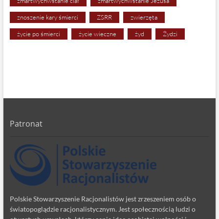
zmartwychwstanie ciał
zmartwychwstanie Jezusa
znoszenie kary śmierci
ZSRR
zwierzęta
życie po śmierci
życie wieczne
żyd
Żydzi
Patronat
Polskie Stowarzyszenie Racjonalistów jest zrzeszeniem osób o
światopoglądzie racjonalistycznym. Jest społecznością ludzi o