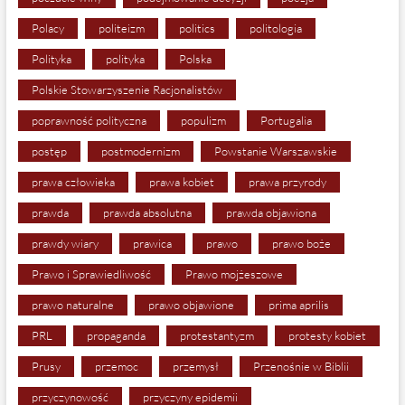
Polacy
politeizm
politics
politologia
Polityka
polityka
Polska
Polskie Stowarzyszenie Racjonalistów
poprawność polityczna
populizm
Portugalia
postęp
postmodernizm
Powstanie Warszawskie
prawa człowieka
prawa kobiet
prawa przyrody
prawda
prawda absolutna
prawda objawiona
prawdy wiary
prawica
prawo
prawo boże
Prawo i Sprawiedliwość
Prawo mojżeszowe
prawo naturalne
prawo objawione
prima aprilis
PRL
propaganda
protestantyzm
protesty kobiet
Prusy
przemoc
przemysł
Przenośnie w Biblii
przyczynowość
przyczyny epidemii