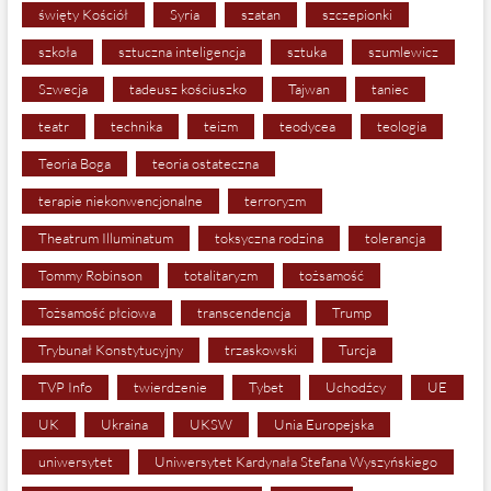
święty Kościół
Syria
szatan
szczepionki
szkoła
sztuczna inteligencja
sztuka
szumlewicz
Szwecja
tadeusz kościuszko
Tajwan
taniec
teatr
technika
teizm
teodycea
teologia
Teoria Boga
teoria ostateczna
terapie niekonwencjonalne
terroryzm
Theatrum Illuminatum
toksyczna rodzina
tolerancja
Tommy Robinson
totalitaryzm
tożsamość
Tożsamość płciowa
transcendencja
Trump
Trybunał Konstytucyjny
trzaskowski
Turcja
TVP Info
twierdzenie
Tybet
Uchodźcy
UE
UK
Ukraina
UKSW
Unia Europejska
uniwersytet
Uniwersytet Kardynała Stefana Wyszyńskiego