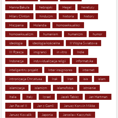
Hanna Bakuła
hebrajski
Hegel
heretycy
Hilary Clinton
hinduizm
historia
history
Hiszpania
Holandia
homoseksualiści
homoseksualizm
humanism
humanizm
humor
ideologia
ideologia kościelna
II Wojna Światowa
III Rzesza
imigranci
in vitro
Indie
Indonezja
indywidualizacja religii
informatyka
inteligentny projekt
Inter insigniores
internet
intronizacja Chrystusa
Irak
Iran
isis
islam
islamizacja
islamizm
islamofobia
istnienie
Italia
Italy
Izrael
Jacek Tabisz
Jan Hartman
Jan Paweł II
Jan z Gamli
Janusz Korwin Mikke
Janusz Kowalik
Japonia
Jarosław Kaczyński