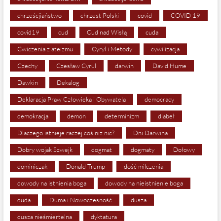
chrześcjiaństwo
chrzest Polski
covid
COVID 19
covid19
cud
Cud nad Wisłą
cuda
Ćwiczenia z ateizmu
Cyryl i Metody
cywilizacja
Czechy
Czesław Cyrul
darwin
David Hume
Dawkin
Dekalog
Deklaracja Praw Człowieka i Obywatela
democracy
demokracja
demon
determinizm
diabeł
Dlaczego istnieje raczej coś niż nic?
Dni Darwina
Dobry wojak Szwejk
dogmat
dogmaty
Dołowy
dominiczak
Donald Trump
dość milczenia
dowody na istnienia boga
dowody na nieistnienie boga
duda
Duma i Nowoczesność
dusza
dusza nieśmiertelna
dyktatura