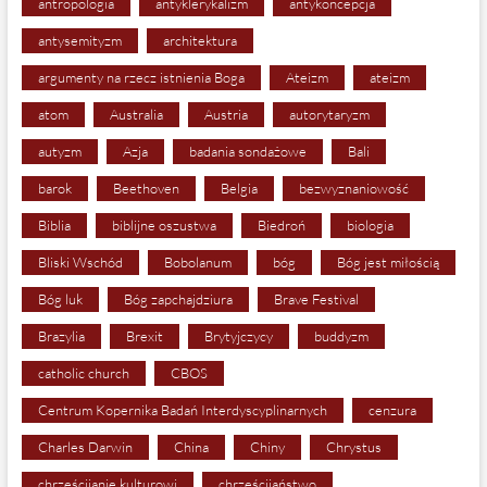
antropologia
antyklerykalizm
antykoncepcja
antysemityzm
architektura
argumenty na rzecz istnienia Boga
Ateizm
ateizm
atom
Australia
Austria
autorytaryzm
autyzm
Azja
badania sondażowe
Bali
barok
Beethoven
Belgia
bezwyznaniowość
Biblia
biblijne oszustwa
Biedroń
biologia
Bliski Wschód
Bobolanum
bóg
Bóg jest miłością
Bóg luk
Bóg zapchajdziura
Brave Festival
Brazylia
Brexit
Brytyjczycy
buddyzm
catholic church
CBOS
Centrum Kopernika Badań Interdyscyplinarnych
cenzura
Charles Darwin
China
Chiny
Chrystus
chrześcijanie kulturowi
chrześcijaństwo