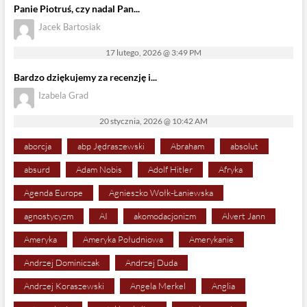
Panie Piotruś, czy nadal Pan...
Jacek Bartosiak
17 lutego, 2026 @ 3:49 PM
Bardzo dziękujemy za recenzję i...
Izabela Grad
20 stycznia, 2026 @ 10:42 AM
aborcja
abp Jędraszewski
Abraham
absolut
absurd
Adam Nobis
Adolf Hitler
Afryka
Agenda Europe
Agnieszko Wołk-Łaniewska
agnostycyzm
AI
akomodacjonizm
Alvert Jann
Ameryka
Ameryka Południowa
Amerykanie
Andrzej Dominiczak
Andrzej Duda
Andrzej Koraszewski
Angela Merkel
Anglia