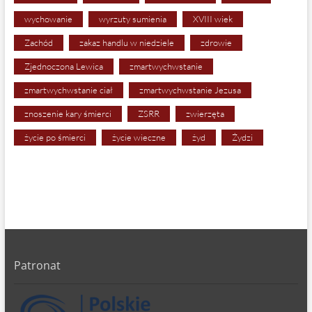
wychowanie
wyrzuty sumienia
XVIII wiek
Zachód
zakaz handlu w niedziele
zdrowie
Zjednoczona Lewica
zmartwychwstanie
zmartwychwstanie ciał
zmartwychwstanie Jezusa
znoszenie kary śmierci
ZSRR
zwierzęta
życie po śmierci
życie wieczne
żyd
Żydzi
Patronat