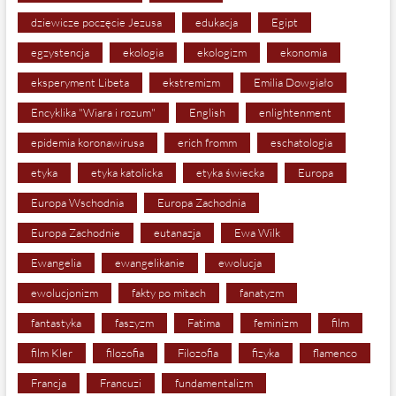
dziewicze poczęcie Jezusa
edukacja
Egipt
egzystencja
ekologia
ekologizm
ekonomia
eksperyment Libeta
ekstremizm
Emilia Dowgiało
Encyklika "Wiara i rozum"
English
enlightenment
epidemia koronawirusa
erich fromm
eschatologia
etyka
etyka katolicka
etyka świecka
Europa
Europa Wschodnia
Europa Zachodnia
Europa Zachodnie
eutanazja
Ewa Wilk
Ewangelia
ewangelikanie
ewolucja
ewolucjonizm
fakty po mitach
fanatyzm
fantastyka
faszyzm
Fatima
feminizm
film
film Kler
filozofia
Filozofia
fizyka
flamenco
Francja
Francuzi
fundamentalizm