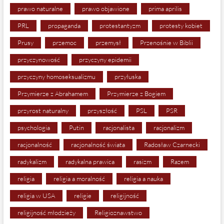
prawo naturalne
prawo objawione
prima aprilis
PRL
propaganda
protestantyzm
protesty kobiet
Prusy
przemoc
przemysł
Przenośnie w Biblii
przyczynowość
przyczyny epidemii
przyczyny homoseksualizmu
przyłuska
Przymierze z Abrahamem
Przymierze z Bogiem
przyrost naturalny
przyszłość
PSL
PSR
psychologia
Putin
racjonalista
racjonalizm
racjonalność
racjonalność świata
Radosław Czarnecki
radykalizm
radykalna prawica
rasizm
Razem
religia
religia a moralność
religia a nauka
religia w USA
religie
religijność
religijność młodzieży
Religioznawstwo