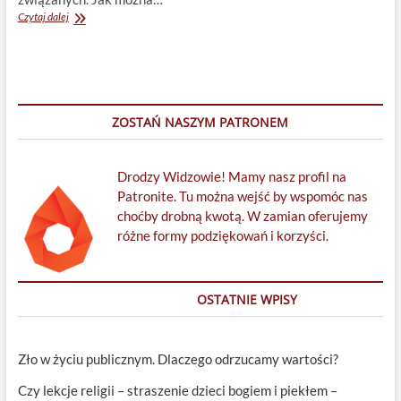
Herezja
Czytaj dalej
w
Centrum
Hellera
ZOSTAŃ NASZYM PATRONEM
Drodzy Widzowie! Mamy nasz profil na
Patronite. Tu można wejść by wspomóc nas
choćby drobną kwotą. W zamian oferujemy
różne formy podziękowań i korzyści.
OSTATNIE WPISY
Zło w życiu publicznym. Dlaczego odrzucamy wartości?
Czy lekcje religii – straszenie dzieci bogiem i piekłem –