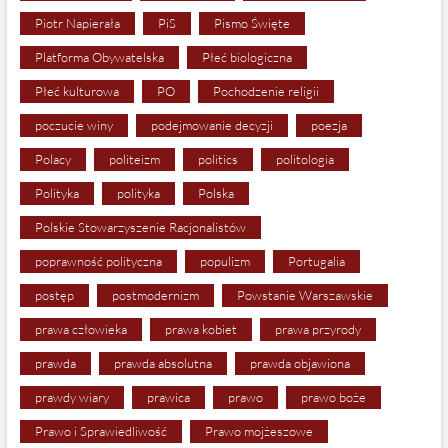
Piotr Napierała
PiS
Pismo Święte
Platforma Obywatelska
Płeć biologiczna
Płeć kulturowa
PO
Pochodzenie religii
poczucie winy
podejmowanie decyzji
poezja
Polacy
politeizm
politics
politologia
Polityka
polityka
Polska
Polskie Stowarzyszenie Racjonalistów
poprawność polityczna
populizm
Portugalia
postęp
postmodernizm
Powstanie Warszawskie
prawa człowieka
prawa kobiet
prawa przyrody
prawda
prawda absolutna
prawda objawiona
prawdy wiary
prawica
prawo
prawo boże
Prawo i Sprawiedliwość
Prawo mojżeszowe