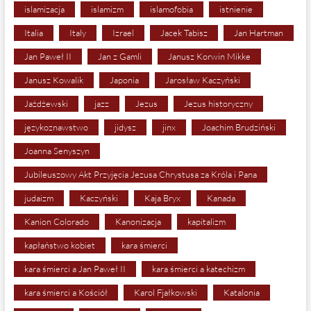
islamizacja
islamizm
islamofobia
istnienie
Italia
Italy
Izrael
Jacek Tabisz
Jan Hartman
Jan Paweł II
Jan z Gamli
Janusz Korwin Mikke
Janusz Kowalik
Japonia
Jarosław Kaczyński
Jażdżewski
jazz
Jezus
Jezus historyczny
językoznawstwo
jidysz
jinx
Joachim Brudziński
Joanna Senyszyn
Jubileuszowy Akt Przyjęcia Jezusa Chrystusa za Króla i Pana
judaizm
Kaczyński
Kaja Bryx
Kanada
Kanion Colorado
Kanonizacja
kapitalizm
kapłaństwo kobiet
kara śmierci
kara śmierci a Jan Paweł II
kara śmierci a katechizm
kara śmierci a Kościół
Karol Fjałkowski
Katalonia