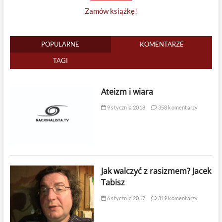
Zamów książkę!
POPULARNE
KOMENTARZE
TAGI
Ateizm i wiara
9 stycznia 2018
358 komentarzy
Jak walczyć z rasizmem? Jacek
Tabisz
6 stycznia 2017
319 komentarzy