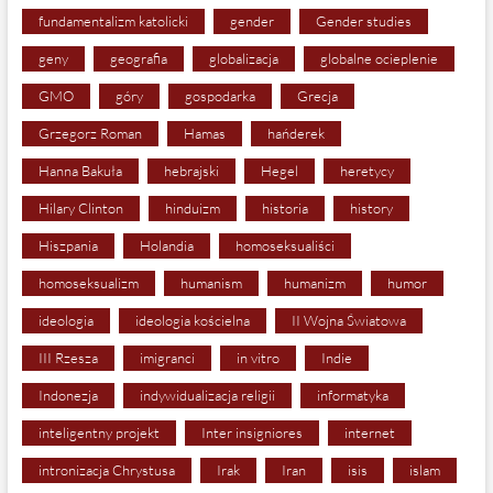
fundamentalizm katolicki
gender
Gender studies
geny
geografia
globalizacja
globalne ocieplenie
GMO
góry
gospodarka
Grecja
Grzegorz Roman
Hamas
hańderek
Hanna Bakuła
hebrajski
Hegel
heretycy
Hilary Clinton
hinduizm
historia
history
Hiszpania
Holandia
homoseksualiści
homoseksualizm
humanism
humanizm
humor
ideologia
ideologia kościelna
II Wojna Światowa
III Rzesza
imigranci
in vitro
Indie
Indonezja
indywidualizacja religii
informatyka
inteligentny projekt
Inter insigniores
internet
intronizacja Chrystusa
Irak
Iran
isis
islam