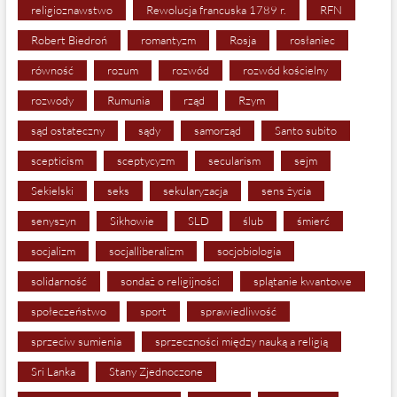
religioznawstwo
Rewolucja francuska 1789 r.
RFN
Robert Biedroń
romantyzm
Rosja
rosłaniec
równość
rozum
rozwód
rozwód kościelny
rozwody
Rumunia
rząd
Rzym
sąd ostateczny
sądy
samorząd
Santo subito
scepticism
sceptycyzm
secularism
sejm
Sekielski
seks
sekularyzacja
sens życia
senyszyn
Sikhowie
SLD
ślub
śmierć
socjalizm
socjalliberalizm
socjobiologia
solidarność
sondaż o religijności
splątanie kwantowe
społeczeństwo
sport
sprawiedliwość
sprzeciw sumienia
sprzeczności między nauką a religią
Sri Lanka
Stany Zjednoczone