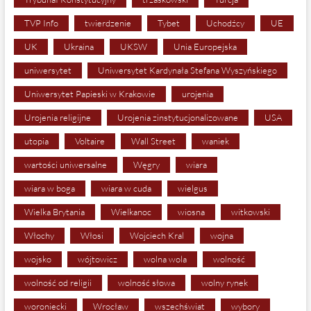
TVP Info
twierdzenie
Tybet
Uchodźcy
UE
UK
Ukraina
UKSW
Unia Europejska
uniwersytet
Uniwersytet Kardynała Stefana Wyszyńskiego
Uniwersytet Papieski w Krakowie
urojenia
Urojenia religijne
Urojenia zinstytucjonalizowane
USA
utopia
Voltaire
Wall Street
waniek
wartości uniwersalne
Węgry
wiara
wiara w boga
wiara w cuda
wielgus
Wielka Brytania
Wielkanoc
wiosna
witkowski
Włochy
Włosi
Wojciech Kral
wojna
wojsko
wójtowicz
wolna wola
wolność
wolność od religii
wolność słowa
wolny rynek
woroniecki
Wrocław
wszechświat
wybory