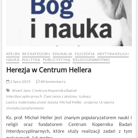
ATEIZM
BEZ KATEGORII
EDUKACJA
FILOZOFIA
KRYTYKA RELIGII
NAUKA
POLITYKA
PUBLICYSTYKA
RELIGIOZNAWSTWO
Herezja w Centrum Hellera
3 lipca 2019
48 komentarzy
Alvert Jann
Centrum Kopernika Badań
Interdyscyplinarnych
Ćwiczenia z ateizmu
Łukasz
Lamża
matematyczność świata
Michał Heller
urojenia
Urojenia
zinstytucjonalizowane
Ks. prof. Michał Heller jest znanym popularyzatorem nauki i
religii oraz fundatorem Centrum Kopernika Badań
Interdyscyplinarnych, które służy realizacji zadań z tym
związanych. Jak można…