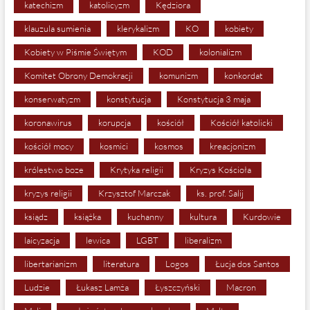
katechizm
katolicyzm
Kędziora
klauzula sumienia
klerykalizm
KO
kobiety
Kobiety w Piśmie Świętym
KOD
kolonializm
Komitet Obrony Demokracji
komunizm
konkordat
konserwatyzm
konstytucja
Konstytucja 3 maja
koronawirus
korupcja
kościół
Kościół katolicki
kościół mocy
kosmici
kosmos
kreacjonizm
królestwo boze
Krytyka religii
Kryzys Kościoła
kryzys religii
Krzysztof Marczak
ks. prof. Salij
ksiądz
książka
kuchanny
kultura
Kurdowie
laicyzacja
lewica
LGBT
liberalizm
libertarianizm
literatura
Logos
Łucja dos Santos
Ludzie
Łukasz Lamża
Łyszczyński
Macron