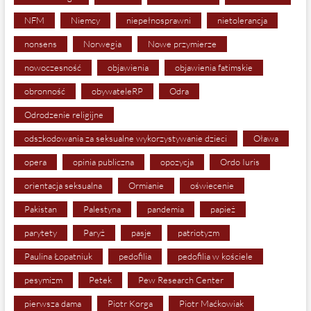
NFM
Niemcy
niepełnosprawni
nietolerancja
nonsens
Norwegia
Nowe przymierze
nowoczesność
objawienia
objawienia fatimskie
obronność
obywateleRP
Odra
Odrodzenie religijne
odszkodowania za seksualne wykorzystywanie dzieci
Oława
opera
opinia publiczna
opozycja
Ordo Iuris
orientacja seksualna
Ormianie
oświecenie
Pakistan
Palestyna
pandemia
papież
parytety
Paryż
pasje
patriotyzm
Paulina Łopatniuk
pedofilia
pedofilia w kościele
pesymizm
Petek
Pew Research Center
pierwsza dama
Piotr Korga
Piotr Maćkowiak