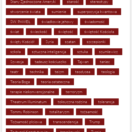
Stany Zjednoczone Ameryki
starość
stereotypy
stworzenie świata
sumienie
superpozycja kwantowa
ŚW. PAWEŁ
świadkowie jehowy
świadomość
świat
świeckość
świętość
świętość Kościoła
święty Kościół
Syria
szatan
szczepionki
szkoła
sztuczna inteligencja
sztuka
szumlewicz
Szwecja
tadeusz kościuszko
Tajwan
taniec
teatr
technika
teizm
teodycea
teologia
Teoria Boga
teoria ostateczna
terapie niekonwencjonalne
terroryzm
Theatrum Illuminatum
toksyczna rodzina
tolerancja
Tommy Robinson
totalitaryzm
tożsamość
Tożsamość płciowa
transcendencja
Trump
Trybunał Konstytucyjny
trzaskowski
Turcja