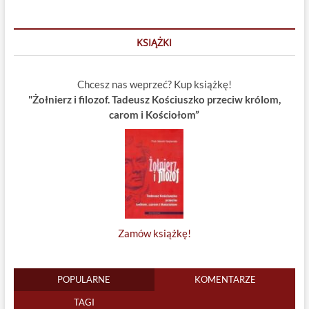
KSIĄŻKI
Chcesz nas weprzeć? Kup książkę!
"Żołnierz i filozof. Tadeusz Kościuszko przeciw królom,
carom i Kościołom”
Zamów książkę!
POPULARNE
KOMENTARZE
TAGI