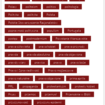
Polacy
politeizm
politics
politologia
Polityka
polityka
Polska
Polskie Stowarzyszenie Racjonalistów
poprawność polityczna
populizm
Portugalia
postęp
postmodernizm
Powstanie Warszawskie
prawa człowieka
prawa kobiet
prawa przyrody
prawda
prawda absolutna
prawda objawiona
prawdy wiary
prawica
prawo
prawo boże
Prawo i Sprawiedliwość
Prawo mojżeszowe
prawo naturalne
prawo objawione
prima aprilis
PRL
propaganda
protestantyzm
protesty kobiet
Prusy
przemoc
przemysł
Przenośnie w Biblii
przyczynowość
przyczyny epidemii