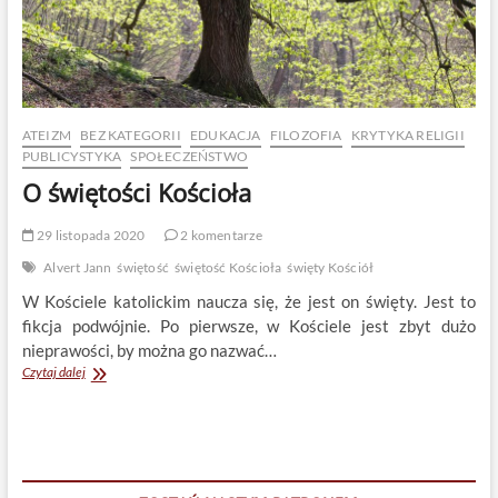
ATEIZM
BEZ KATEGORII
EDUKACJA
FILOZOFIA
KRYTYKA RELIGII
PUBLICYSTYKA
SPOŁECZEŃSTWO
O świętości Kościoła
29 listopada 2020
2 komentarze
Alvert Jann
świętość
świętość Kościoła
święty Kościół
W Kościele katolickim naucza się, że jest on święty. Jest to
fikcja podwójnie. Po pierwsze, w Kościele jest zbyt dużo
nieprawości, by można go nazwać…
O
Czytaj dalej
świętości
Kościoła