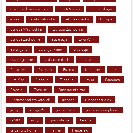
epidemia koronawirusa
erich fromm
eschatologia
etyka
etyka katolicka
etyka świecka
Europa
Europa Wschodnia
Europa Zachodnia
Europa Zachodnie
eutanazja
Ewa Wilk
Ewangelia
ewangelikanie
ewolucja
ewolucjonizm
fakty po mitach
fanatyzm
fantastyka
faszyzm
Fatima
feminizm
film
film Kler
filozofia
Filozofia
fizyka
flamenco
Francja
Francuzi
fundamentalizm
fundamentalizm katolicki
gender
Gender studies
geny
geografia
globalizacja
globalne ocieplenie
GMO
góry
gospodarka
Grecja
Grzegorz Roman
Hamas
hańderek