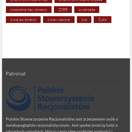
znoszenie kary śmierci
ZSRR
zwierzęta
życie po śmierci
życie wieczne
żyd
Żydzi
Patronat
Polskie Stowarzyszenie Racjonalistów jest zrzeszeniem osób o
światopoglądzie racjonalistycznym. Jest społecznością ludzi o
otwartych umysłach, którzy cenią ideę osobistej wolności i