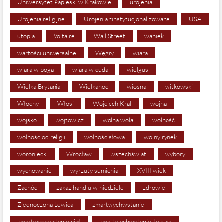
Uniwersytet Papieski w Krakowie
urojenia
Urojenia religijne
Urojenia zinstytucjonalizowane
USA
utopia
Voltaire
Wall Street
waniek
wartości uniwersalne
Węgry
wiara
wiara w boga
wiara w cuda
wielgus
Wielka Brytania
Wielkanoc
wiosna
witkowski
Włochy
Włosi
Wojciech Kral
wojna
wojsko
wójtowicz
wolna wola
wolność
wolność od religii
wolność słowa
wolny rynek
woroniecki
Wrocław
wszechświat
wybory
wychowanie
wyrzuty sumienia
XVIII wiek
Zachód
zakaz handlu w niedziele
zdrowie
Zjednoczona Lewica
zmartwychwstanie
zmartwychwstanie ciał
zmartwychwstanie Jezusa