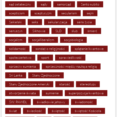
sąd ostateczny
sądy
samorząd
Santo subito
scepticism
sceptycyzm
secularism
sejm
Sekielski
seks
sekularyzacja
sens życia
senyszyn
Sikhowie
SLD
ślub
śmierć
socjalizm
socjalliberalizm
socjobiologia
solidarność
sondaż o religijności
splątanie kwantowe
społeczeństwo
sport
sprawiedliwość
sprzeciw sumienia
sprzeczności między nauką a religią
Sri Lanka
Stany Zjednoczone
Stany Zjednoczone Ameryki
starość
stereotypy
stworzenie świata
sumienie
superpozycja kwantowa
ŚW. PAWEŁ
świadkowie jehowy
świadomość
świat
świeckość
świętość
świętość Kościoła