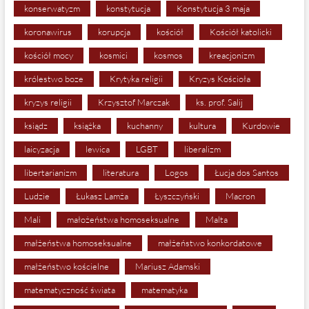
konserwatyzm
konstytucja
Konstytucja 3 maja
koronawirus
korupcja
kościół
Kościół katolicki
kościół mocy
kosmici
kosmos
kreacjonizm
królestwo boze
Krytyka religii
Kryzys Kościoła
kryzys religii
Krzysztof Marczak
ks. prof. Salij
ksiądz
książka
kuchanny
kultura
Kurdowie
laicyzacja
lewica
LGBT
liberalizm
libertarianizm
literatura
Logos
Łucja dos Santos
Ludzie
Łukasz Lamża
Łyszczyński
Macron
Mali
małożeństwa homoseksualne
Malta
małżeństwa homoseksualne
małżeństwo konkordatowe
małżeństwo kościelne
Mariusz Adamski
matematyczność świata
matematyka