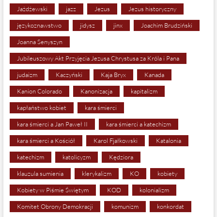
Jażdżewski
jazz
Jezus
Jezus historyczny
językoznawstwo
jidysz
jinx
Joachim Brudziński
Joanna Senyszyn
Jubileuszowy Akt Przyjęcia Jezusa Chrystusa za Króla i Pana
judaizm
Kaczyński
Kaja Bryx
Kanada
Kanion Colorado
Kanonizacja
kapitalizm
kapłaństwo kobiet
kara śmierci
kara śmierci a Jan Paweł II
kara śmierci a katechizm
kara śmierci a Kościół
Karol Fjałkowski
Katalonia
katechizm
katolicyzm
Kędziora
klauzula sumienia
klerykalizm
KO
kobiety
Kobiety w Piśmie Świętym
KOD
kolonializm
Komitet Obrony Demokracji
komunizm
konkordat