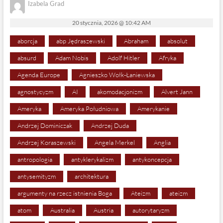
Izabela Grad
20 stycznia, 2026 @ 10:42 AM
aborcja
abp Jędraszewski
Abraham
absolut
absurd
Adam Nobis
Adolf Hitler
Afryka
Agenda Europe
Agnieszko Wołk-Łaniewska
agnostycyzm
AI
akomodacjonizm
Alvert Jann
Ameryka
Ameryka Południowa
Amerykanie
Andrzej Dominiczak
Andrzej Duda
Andrzej Koraszewski
Angela Merkel
Anglia
antropologia
antyklerykalizm
antykoncepcja
antysemityzm
architektura
argumenty na rzecz istnienia Boga
Ateizm
ateizm
atom
Australia
Austria
autorytaryzm