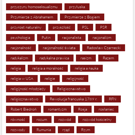
przyczyny homoseksualizmu
przyłuska
Przymierze z Abrahamem
Przymierze z Bogiem
przyrost naturalny
przyszłość
PSL
PSR
psychologia
Putin
racjonalista
racjonalizm
racjonalność
racjonalność świata
Radosław Czarnecki
radykalizm
radykalna prawica
rasizm
Razem
religia
religia a moralność
religia a nauka
religia w USA
religie
religijność
religijność młodzieży
Religioznawstwo
religioznawstwo
Rewolucja francuska 1789 r.
RFN
Robert Biedroń
romantyzm
Rosja
rosłaniec
równość
rozum
rozwód
rozwód kościelny
rozwody
Rumunia
rząd
Rzym