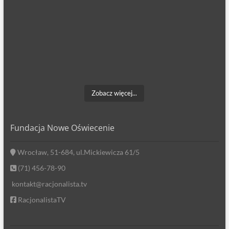
Zobacz więcej...
Fundacja Nowe Oświecenie
Wrocław, 51-684, ul.Mickiewicza 61/5
(71) 456-78-90
kontakt@racjonalista.tv
RacjonalistaTV