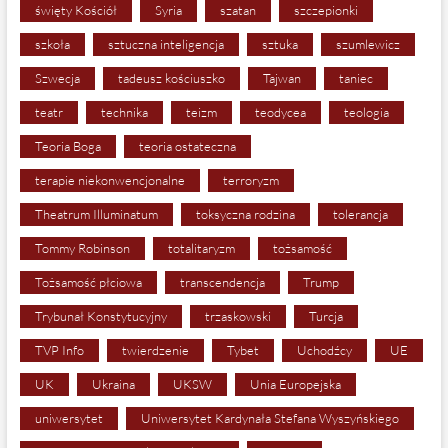
święty Kościół
Syria
szatan
szczepionki
szkoła
sztuczna inteligencja
sztuka
szumlewicz
Szwecja
tadeusz kościuszko
Tajwan
taniec
teatr
technika
teizm
teodycea
teologia
Teoria Boga
teoria ostateczna
terapie niekonwencjonalne
terroryzm
Theatrum Illuminatum
toksyczna rodzina
tolerancja
Tommy Robinson
totalitaryzm
tożsamość
Tożsamość płciowa
transcendencja
Trump
Trybunał Konstytucyjny
trzaskowski
Turcja
TVP Info
twierdzenie
Tybet
Uchodźcy
UE
UK
Ukraina
UKSW
Unia Europejska
uniwersytet
Uniwersytet Kardynała Stefana Wyszyńskiego