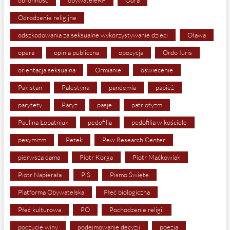
Odrodzenie religijne
odszkodowania za seksualne wykorzystywanie dzieci
Oława
opera
opinia publiczna
opozycja
Ordo Iuris
orientacja seksualna
Ormianie
oświecenie
Pakistan
Palestyna
pandemia
papież
parytety
Paryż
pasje
patriotyzm
Paulina Łopatniuk
pedofilia
pedofilia w kościele
pesymizm
Petek
Pew Research Center
pierwsza dama
Piotr Korga
Piotr Maćkowiak
Piotr Napierała
PiS
Pismo Święte
Platforma Obywatelska
Płeć biologiczna
Płeć kulturowa
PO
Pochodzenie religii
poczucie winy
podejmowanie decyzji
poezja