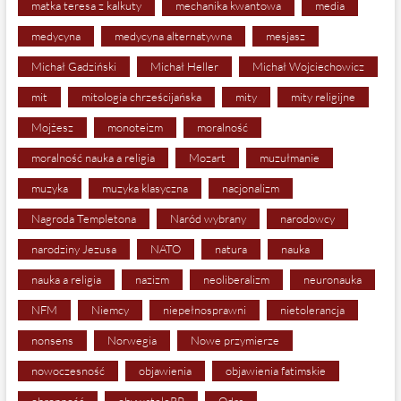
matka teresa z kalkuty
mechanika kwantowa
media
medycyna
medycyna alternatywna
mesjasz
Michał Gadziński
Michał Heller
Michał Wojciechowicz
mit
mitologia chrześcijańska
mity
mity religijne
Mojżesz
monoteizm
moralność
moralność nauka a religia
Mozart
muzułmanie
muzyka
muzyka klasyczna
nacjonalizm
Nagroda Templetona
Naród wybrany
narodowcy
narodziny Jezusa
NATO
natura
nauka
nauka a religia
nazizm
neoliberalizm
neuronauka
NFM
Niemcy
niepełnosprawni
nietolerancja
nonsens
Norwegia
Nowe przymierze
nowoczesność
objawienia
objawienia fatimskie
obronność
obywateleRP
Odra