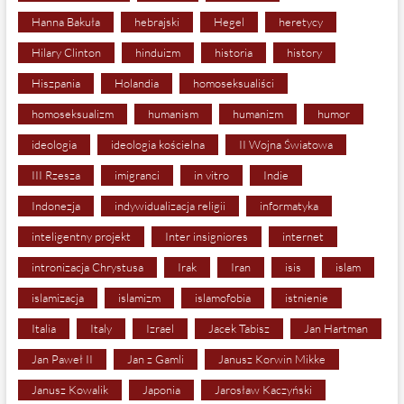
Hanna Bakuła
hebrajski
Hegel
heretycy
Hilary Clinton
hinduizm
historia
history
Hiszpania
Holandia
homoseksualiści
homoseksualizm
humanism
humanizm
humor
ideologia
ideologia kościelna
II Wojna Światowa
III Rzesza
imigranci
in vitro
Indie
Indonezja
indywidualizacja religii
informatyka
inteligentny projekt
Inter insigniores
internet
intronizacja Chrystusa
Irak
Iran
isis
islam
islamizacja
islamizm
islamofobia
istnienie
Italia
Italy
Izrael
Jacek Tabisz
Jan Hartman
Jan Paweł II
Jan z Gamli
Janusz Korwin Mikke
Janusz Kowalik
Japonia
Jarosław Kaczyński