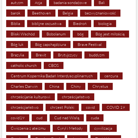
autyzm
Azja
badania sondażowe
Bali
barok
Beethoven
Belgia
bezwyznaniowość
Biblia
biblijne oszustwa
Biedroń
biologia
Bliski Wschód
Bobolanum
bóg
Bóg jest miłością
Bóg luk
Bóg zapchajdziura
Brave Festival
Brazylia
Brexit
Brytyjczycy
buddyzm
catholic church
CBOS
Centrum Kopernika Badań Interdyscyplinarnych
cenzura
Charles Darwin
China
Chiny
Chrystus
chrześcijanie kulturowi
chrześcijaństwo
chrześcjiaństwo
chrzest Polski
covid
COVID 19
covid19
cud
Cud nad Wisłą
cuda
Ćwiczenia z ateizmu
Cyryl i Metody
cywilizacja