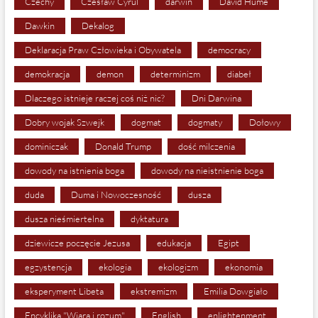
Czechy
Czesław Cyrul
darwin
David Hume
Dawkin
Dekalog
Deklaracja Praw Człowieka i Obywatela
democracy
demokracja
demon
determinizm
diabeł
Dlaczego istnieje raczej coś niż nic?
Dni Darwina
Dobry wojak Szwejk
dogmat
dogmaty
Dołowy
dominiczak
Donald Trump
dość milczenia
dowody na istnienia boga
dowody na nieistnienie boga
duda
Duma i Nowoczesność
dusza
dusza nieśmiertelna
dyktatura
dziewicze poczęcie Jezusa
edukacja
Egipt
egzystencja
ekologia
ekologizm
ekonomia
eksperyment Libeta
ekstremizm
Emilia Dowgiało
Encyklika "Wiara i rozum"
English
enlightenment