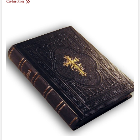
Czy
Czytaj dalej
Bóg
jest
miłością?