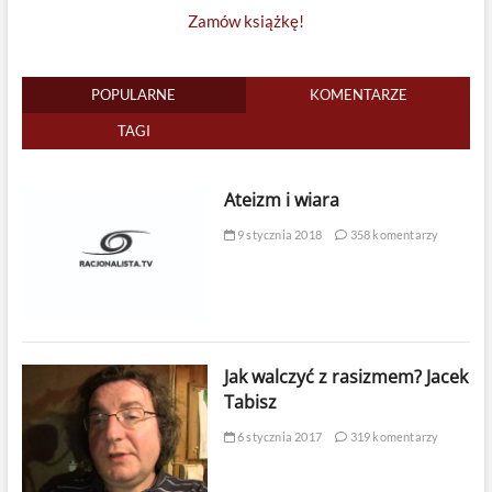
Zamów książkę!
POPULARNE
KOMENTARZE
TAGI
Ateizm i wiara
9 stycznia 2018
358 komentarzy
Jak walczyć z rasizmem? Jacek
Tabisz
6 stycznia 2017
319 komentarzy