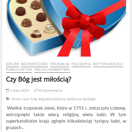
ATEIZM
BEZ KATEGORII
EDUKACJA
FILOZOFIA
KRYTYKA RELIGII
PUBLICYSTYKA
RELIGIOZNAWSTWO
Czy Bóg jest miłością?
1 maja 2019
45 komentarzy
Alvert Jann
bóg
Bóg jest miłością
teodycea
teologia
Wielkie trzęsienie ziemi, które w 1755 r. zniszczyło Lizbonę,
wstrząsnęło także wiarą religijną wielu ludzi. W tym
superkatolickim kraju zginęło kilkadziesiąt tysięcy ludzi, w
gruzach…