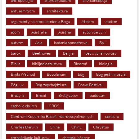
antropologia
antyklerykalizm
antykoncepcja
antysemityzm
architektura
argumenty na rzecz istnienia Boga
Ateizm
ateizm
atom
Australia
Austria
autorytaryzm
autyzm
Azja
badania sondażowe
Bali
barok
Beethoven
Belgia
bezwyznaniowość
Biblia
biblijne oszustwa
Biedroń
biologia
Bliski Wschód
Bobolanum
bóg
Bóg jest miłością
Bóg luk
Bóg zapchajdziura
Brave Festival
Brazylia
Brexit
Brytyjczycy
buddyzm
catholic church
CBOS
Centrum Kopernika Badań Interdyscyplinarnych
cenzura
Charles Darwin
China
Chiny
Chrystus
chrześcijanie kulturowi
chrześcijaństwo