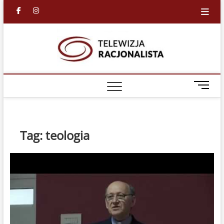
Skip
facebook
in
to
content
Racjona
RACJONALNA
TELEWIZJA
TV
M
e
n
u
B
Tag:
teologia
u
t
t
o
n