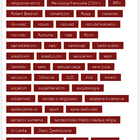
religioznawstwo
Rewolucja francuska 1789 r.
RFN
Robert Biedroń
romantyzm
Rosja
rosłaniec
równość
rozum
rozwód
rozwód kościelny
rozwody
Rumunia
rząd
Rzym
sąd ostateczny
sądy
samorząd
Santo subito
scepticism
sceptycyzm
secularism
sejm
Sekielski
seks
sekularyzacja
sens życia
senyszyn
Sikhowie
SLD
ślub
śmierć
socjalizm
socjalliberalizm
socjobiologia
solidarność
sondaż o religijności
splątanie kwantowe
społeczeństwo
sport
sprawiedliwość
sprzeciw sumienia
sprzeczności między nauką a religią
Sri Lanka
Stany Zjednoczone