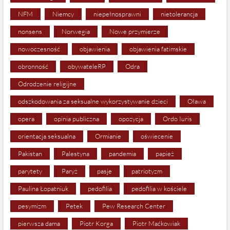
NFM
Niemcy
niepełnosprawni
nietolerancja
nonsens
Norwegia
Nowe przymierze
nowoczesność
objawienia
objawienia fatimskie
obronność
obywateleRP
Odra
Odrodzenie religijne
odszkodowania za seksualne wykorzystywanie dzieci
Oława
opera
opinia publiczna
opozycja
Ordo Iuris
orientacja seksualna
Ormianie
oświecenie
Pakistan
Palestyna
pandemia
papież
parytety
Paryż
pasje
patriotyzm
Paulina Łopatniuk
pedofilia
pedofilia w kościele
pesymizm
Petek
Pew Research Center
pierwsza dama
Piotr Korga
Piotr Maćkowiak