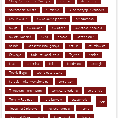
Stany Zjednoczone Ameryki
starość
stereotypy
stworzenie świata
sumienie
superpozycja kwantowa
ŚW. PAWEŁ
świadkowie jehowy
świadomość
świat
świeckość
świętość
świętość Kościoła
święty Kościół
Syria
szatan
szczepionki
szkoła
sztuczna inteligencja
sztuka
szumlewicz
Szwecja
tadeusz kościuszko
Tajwan
taniec
teatr
technika
teizm
teodycea
teologia
Teoria Boga
teoria ostateczna
terapie niekonwencjonalne
terroryzm
Theatrum Illuminatum
toksyczna rodzina
tolerancja
Tommy Robinson
totalitaryzm
tożsamość
TOP
Tożsamość płciowa
transcendencja
Trump
Trybunał Konstytucyjny
trzaskowski
Turcja