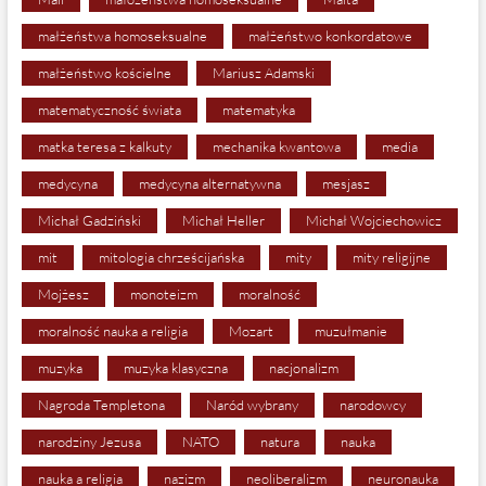
małżeństwa homoseksualne
małżeństwo konkordatowe
małżeństwo kościelne
Mariusz Adamski
matematyczność świata
matematyka
matka teresa z kalkuty
mechanika kwantowa
media
medycyna
medycyna alternatywna
mesjasz
Michał Gadziński
Michał Heller
Michał Wojciechowicz
mit
mitologia chrześcijańska
mity
mity religijne
Mojżesz
monoteizm
moralność
moralność nauka a religia
Mozart
muzułmanie
muzyka
muzyka klasyczna
nacjonalizm
Nagroda Templetona
Naród wybrany
narodowcy
narodziny Jezusa
NATO
natura
nauka
nauka a religia
nazizm
neoliberalizm
neuronauka