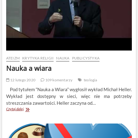
ATEIZM
KRYTYKA RELIGII
NAUKA
PUBLICYSTYKA
Nauka a wiara
12 lutego 2020
109 komentarzy
teologia
Pod tytułem “Nauka a Wiara” wygłosił wykład Michał Heller.
Wykład jest dostępny w sieci, więc nie ma potrzeby
streszczania zawartości. Heller zaczyna od…
Nauka
Czytaj dalej
a
wiara