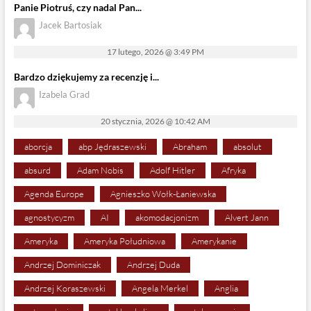
Panie Piotruś, czy nadal Pan...
Jacek Bartosiak
17 lutego, 2026 @ 3:49 PM
Bardzo dziękujemy za recenzję i...
Izabela Grad
20 stycznia, 2026 @ 10:42 AM
aborcja
abp Jędraszewski
Abraham
absolut
absurd
Adam Nobis
Adolf Hitler
Afryka
Agenda Europe
Agnieszko Wołk-Łaniewska
agnostycyzm
AI
akomodacjonizm
Alvert Jann
Ameryka
Ameryka Południowa
Amerykanie
Andrzej Dominiczak
Andrzej Duda
Andrzej Koraszewski
Angela Merkel
Anglia