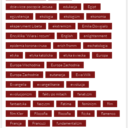
dziewicze poczęcie Jezusa
edukacja
Egipt
egzystencja
ekologia
ekologizm
ekonomia
eksperyment Libeta
ekstremizm
Emilia Dowgiało
Encyklika "Wiara i rozum"
English
enlightenment
epidemia koronawirusa
erich fromm
eschatologia
etyka
etyka katolicka
etyka świecka
Europa
Europa Wschodnia
Europa Zachodnia
Europa Zachodnie
eutanazja
Ewa Wilk
Ewangelia
ewangelikanie
ewolucja
ewolucjonizm
fakty po mitach
fanatyzm
fantastyka
faszyzm
Fatima
feminizm
film
film Kler
Filozofia
filozofia
fizyka
flamenco
Francja
Francuzi
fundamentalizm