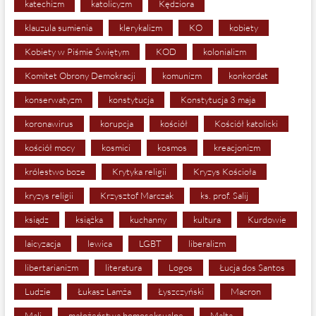
katechizm
katolicyzm
Kędziora
klauzula sumienia
klerykalizm
KO
kobiety
Kobiety w Piśmie Świętym
KOD
kolonializm
Komitet Obrony Demokracji
komunizm
konkordat
konserwatyzm
konstytucja
Konstytucja 3 maja
koronawirus
korupcja
kościół
Kościół katolicki
kościół mocy
kosmici
kosmos
kreacjonizm
królestwo boze
Krytyka religii
Kryzys Kościoła
kryzys religii
Krzysztof Marczak
ks. prof. Salij
ksiądz
książka
kuchanny
kultura
Kurdowie
laicyzacja
lewica
LGBT
liberalizm
libertarianizm
literatura
Logos
Łucja dos Santos
Ludzie
Łukasz Lamża
Łyszczyński
Macron
Mali
małożeństwa homoseksualne
Malta