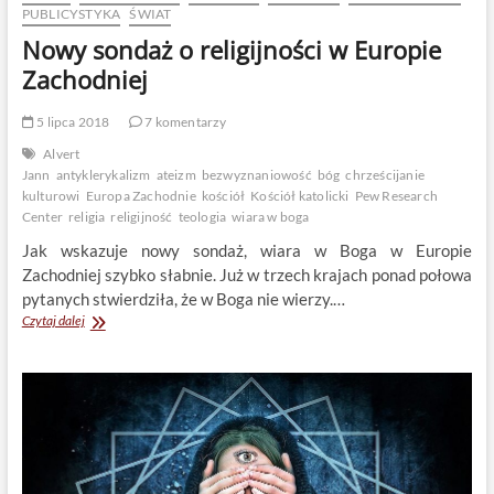
PUBLICYSTYKA
ŚWIAT
Nowy sondaż o religijności w Europie
Zachodniej
5 lipca 2018
7 komentarzy
Alvert
Jann
antyklerykalizm
ateizm
bezwyznaniowość
bóg
chrześcijanie
kulturowi
Europa Zachodnie
kościół
Kościół katolicki
Pew Research
Center
religia
religijność
teologia
wiara w boga
Jak wskazuje nowy sondaż, wiara w Boga w Europie
Zachodniej szybko słabnie. Już w trzech krajach ponad połowa
pytanych stwierdziła, że w Boga nie wierzy.…
Nowy
Czytaj dalej
sondaż
o
religijności
w
Europie
Zachodniej