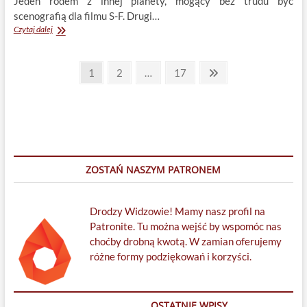
Jeden rodem z innej planety, mogący bez trudu być
scenografią dla filmu S-F. Drugi…
Bali
Czytaj dalej
odc.
33:
Stronicowanie
Wodospad,
Page
Page
Page
Next
1
2
…
17
kopalnia
page
wpisów
i
wulkan
ZOSTAŃ NASZYM PATRONEM
Drodzy Widzowie! Mamy nasz profil na
Patronite. Tu można wejść by wspomóc nas
choćby drobną kwotą. W zamian oferujemy
różne formy podziękowań i korzyści.
OSTATNIE WPISY