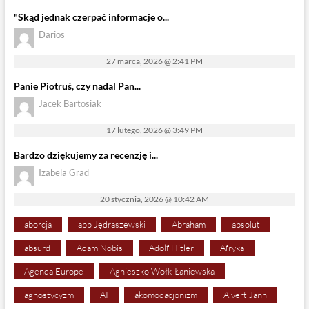
"Skąd jednak czerpać informacje o...
Darios
27 marca, 2026 @ 2:41 PM
Panie Piotruś, czy nadal Pan...
Jacek Bartosiak
17 lutego, 2026 @ 3:49 PM
Bardzo dziękujemy za recenzję i...
Izabela Grad
20 stycznia, 2026 @ 10:42 AM
aborcja
abp Jędraszewski
Abraham
absolut
absurd
Adam Nobis
Adolf Hitler
Afryka
Agenda Europe
Agnieszko Wołk-Łaniewska
agnostycyzm
AI
akomodacjonizm
Alvert Jann