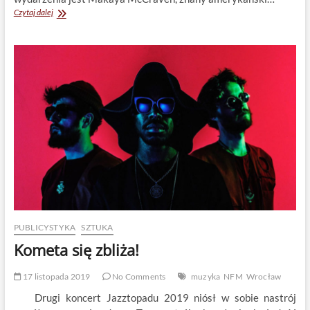
Rytm
Czytaj dalej
w
przestrzeni
PUBLICYSTYKA
SZTUKA
Kometa się zbliża!
17 listopada 2019
No Comments
muzyka
NFM
Wrocław
Drugi koncert Jazztopadu 2019 niósł w sobie nastrój