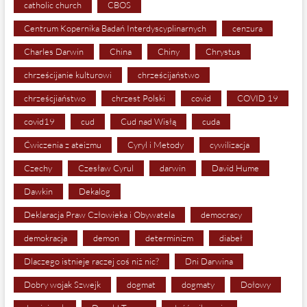
catholic church
CBOS
Centrum Kopernika Badań Interdyscyplinarnych
cenzura
Charles Darwin
China
Chiny
Chrystus
chrześcijanie kulturowi
chrześcijaństwo
chrześcjiaństwo
chrzest Polski
covid
COVID 19
covid19
cud
Cud nad Wisłą
cuda
Ćwiczenia z ateizmu
Cyryl i Metody
cywilizacja
Czechy
Czesław Cyrul
darwin
David Hume
Dawkin
Dekalog
Deklaracja Praw Człowieka i Obywatela
democracy
demokracja
demon
determinizm
diabeł
Dlaczego istnieje raczej coś niż nic?
Dni Darwina
Dobry wojak Szwejk
dogmat
dogmaty
Dołowy