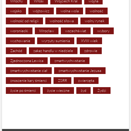
Włochy
Włosi
Wojciech Kral
wojna
wojsko
wójtowicz
wolna wola
wolność
wolność od religii
wolność słowa
wolny rynek
woroniecki
Wrocław
wszechświat
wybory
wychowanie
wyrzuty sumienia
XVIII wiek
Zachód
zakaz handlu w niedziele
zdrowie
Zjednoczona Lewica
zmartwychwstanie
zmartwychwstanie ciał
zmartwychwstanie Jezusa
znoszenie kary śmierci
ZSRR
zwierzęta
życie po śmierci
życie wieczne
żyd
Żydzi