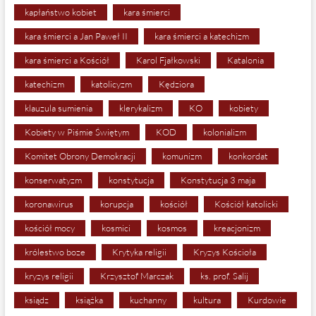
kapłaństwo kobiet
kara śmierci
kara śmierci a Jan Paweł II
kara śmierci a katechizm
kara śmierci a Kościół
Karol Fjałkowski
Katalonia
katechizm
katolicyzm
Kędziora
klauzula sumienia
klerykalizm
KO
kobiety
Kobiety w Piśmie Świętym
KOD
kolonializm
Komitet Obrony Demokracji
komunizm
konkordat
konserwatyzm
konstytucja
Konstytucja 3 maja
koronawirus
korupcja
kościół
Kościół katolicki
kościół mocy
kosmici
kosmos
kreacjonizm
królestwo boze
Krytyka religii
Kryzys Kościoła
kryzys religii
Krzysztof Marczak
ks. prof. Salij
ksiądz
książka
kuchanny
kultura
Kurdowie