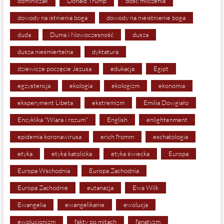
dominiczak
Donald Trump
dość milczenia
dowody na istnienia boga
dowody na nieistnienie boga
duda
Duma i Nowoczesność
dusza
dusza nieśmiertelna
dyktatura
dziewicze poczęcie Jezusa
edukacja
Egipt
egzystencja
ekologia
ekologizm
ekonomia
eksperyment Libeta
ekstremizm
Emilia Dowgiało
Encyklika "Wiara i rozum"
English
enlightenment
epidemia koronawirusa
erich fromm
eschatologia
etyka
etyka katolicka
etyka świecka
Europa
Europa Wschodnia
Europa Zachodnia
Europa Zachodnie
eutanazja
Ewa Wilk
Ewangelia
ewangelikanie
ewolucja
ewolucjonizm
fakty po mitach
fanatyzm