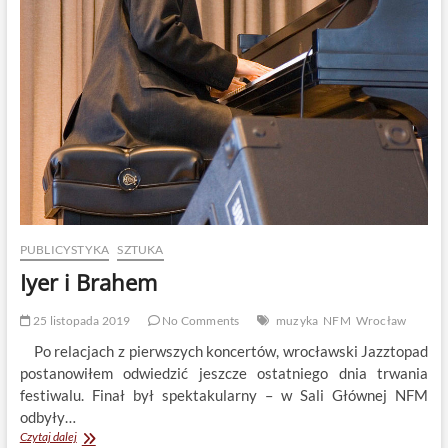
ścianach?
Jacek
Tabisz
PUBLICYSTYKA
SZTUKA
Iyer i Brahem
25 listopada 2019
No Comments
muzyka
NFM
Wrocław
Po relacjach z pierwszych koncertów, wrocławski Jazztopad
postanowiłem odwiedzić jeszcze ostatniego dnia trwania
festiwalu. Finał był spektakularny – w Sali Głównej NFM
odbyły…
Iyer
Czytaj dalej