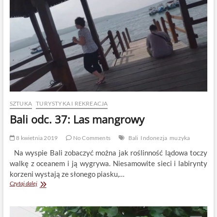
SZTUKA
TURYSTYKA I REKREACJA
Bali odc. 37: Las mangrowy
8 kwietnia 2019
No Comments
Bali
Indonezja
muzyka
Na wyspie Bali zobaczyć można jak roślinność lądowa toczy
walkę z oceanem i ją wygrywa. Niesamowite sieci i labirynty
korzeni wystają ze słonego piasku,…
Bali
Czytaj dalej
odc.
37:
Las