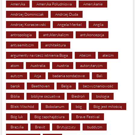
Ameryka
Ameryka Południowa
Amerykanie
Andrzej Dominiczak
Andrzej Duda
Andrzej Koraszewski
Angela Merkel
Anglia
antropologia
antyklerykalizm
antykoncepcja
antysemityzm
architektura
argumenty na rzecz istnienia Boga
Ateizm
ateizm
atom
Australia
Austria
autorytaryzm
autyzm
Azja
badania sondażowe
Bali
barok
Beethoven
Belgia
bezwyznaniowość
Biblia
biblijne oszustwa
Biedroń
biologia
Bliski Wschód
Bobolanum
bóg
Bóg jest miłością
Bóg luk
Bóg zapchajdziura
Brave Festival
Brazylia
Brexit
Brytyjczycy
buddyzm