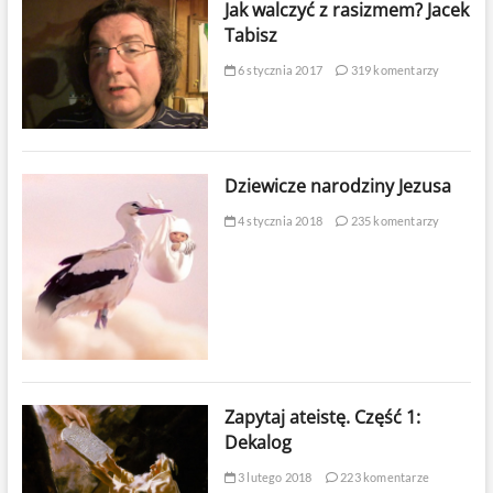
Jak walczyć z rasizmem? Jacek
Tabisz
6 stycznia 2017
319 komentarzy
Dziewicze narodziny Jezusa
4 stycznia 2018
235 komentarzy
Zapytaj ateistę. Część 1:
Dekalog
3 lutego 2018
223 komentarze