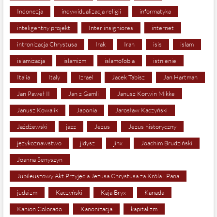
Indonezja
indywidualizacja religii
informatyka
inteligentny projekt
Inter insigniores
internet
intronizacja Chrystusa
Irak
Iran
isis
islam
islamizacja
islamizm
islamofobia
istnienie
Italia
Italy
Izrael
Jacek Tabisz
Jan Hartman
Jan Paweł II
Jan z Gamli
Janusz Korwin Mikke
Janusz Kowalik
Japonia
Jarosław Kaczyński
Jażdżewski
jazz
Jezus
Jezus historyczny
językoznawstwo
jidysz
jinx
Joachim Brudziński
Joanna Senyszyn
Jubileuszowy Akt Przyjęcia Jezusa Chrystusa za Króla i Pana
judaizm
Kaczyński
Kaja Bryx
Kanada
Kanion Colorado
Kanonizacja
kapitalizm