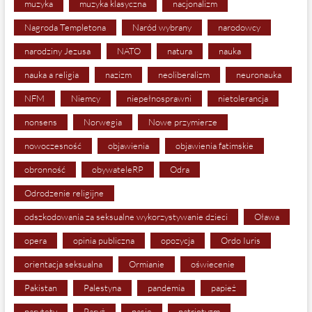
muzyka
muzyka klasyczna
nacjonalizm
Nagroda Templetona
Naród wybrany
narodowcy
narodziny Jezusa
NATO
natura
nauka
nauka a religia
nazizm
neoliberalizm
neuronauka
NFM
Niemcy
niepełnosprawni
nietolerancja
nonsens
Norwegia
Nowe przymierze
nowoczesność
objawienia
objawienia fatimskie
obronność
obywateleRP
Odra
Odrodzenie religijne
odszkodowania za seksualne wykorzystywanie dzieci
Oława
opera
opinia publiczna
opozycja
Ordo Iuris
orientacja seksualna
Ormianie
oświecenie
Pakistan
Palestyna
pandemia
papież
parytety
Paryż
pasje
patriotyzm