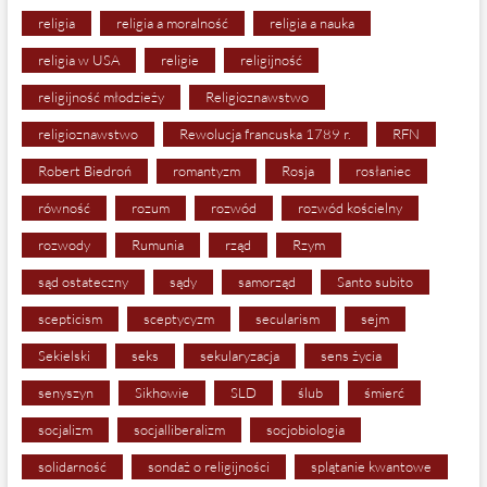
religia
religia a moralność
religia a nauka
religia w USA
religie
religijność
religijność młodzieży
Religioznawstwo
religioznawstwo
Rewolucja francuska 1789 r.
RFN
Robert Biedroń
romantyzm
Rosja
rosłaniec
równość
rozum
rozwód
rozwód kościelny
rozwody
Rumunia
rząd
Rzym
sąd ostateczny
sądy
samorząd
Santo subito
scepticism
sceptycyzm
secularism
sejm
Sekielski
seks
sekularyzacja
sens życia
senyszyn
Sikhowie
SLD
ślub
śmierć
socjalizm
socjalliberalizm
socjobiologia
solidarność
sondaż o religijności
splątanie kwantowe