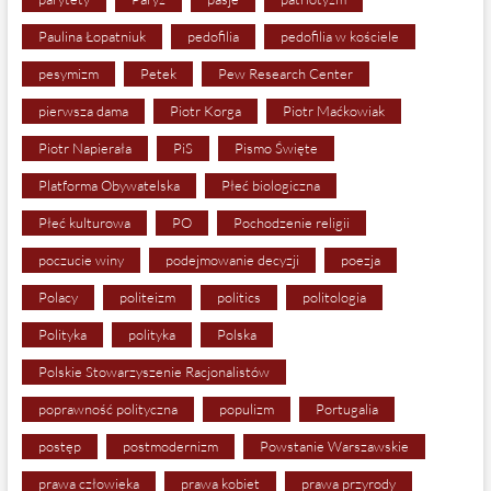
Paulina Łopatniuk
pedofilia
pedofilia w kościele
pesymizm
Petek
Pew Research Center
pierwsza dama
Piotr Korga
Piotr Maćkowiak
Piotr Napierała
PiS
Pismo Święte
Platforma Obywatelska
Płeć biologiczna
Płeć kulturowa
PO
Pochodzenie religii
poczucie winy
podejmowanie decyzji
poezja
Polacy
politeizm
politics
politologia
Polityka
polityka
Polska
Polskie Stowarzyszenie Racjonalistów
poprawność polityczna
populizm
Portugalia
postęp
postmodernizm
Powstanie Warszawskie
prawa człowieka
prawa kobiet
prawa przyrody