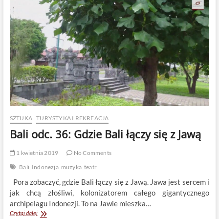
mangrowy
SZTUKA
TURYSTYKA I REKREACJA
Bali odc. 36: Gdzie Bali łączy się z Jawą
1 kwietnia 2019
No Comments
Bali
Indonezja
muzyka
teatr
Pora zobaczyć, gdzie Bali łączy się z Jawą. Jawa jest sercem i
jak chcą złośliwi, kolonizatorem całego gigantycznego
archipelagu Indonezji. To na Jawie mieszka…
Bali
Czytaj dalej