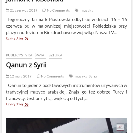
21 czerwca 2019
No Comments
muzyka
Tegoroczny Jarmark Piastowski odbył się w dniach 15 – 16
czerwca br. w malowniczej miejscowości Pobiedziska przy
plaży nad Jeziorem Biezdruchowo w woj.wlkp. Nasza TV…
Jarmark
Czytaj dalej
Piastowski
PUBLICYSTYKA
ŚWIAT
SZTUKA
Qanun z Syrii
12 maja 2019
No Comments
muzyka
Syria
Qanun to jeden z podstawowych instrumentów używanych w
tradycyjnej muzyce arabskiej. Znają go też dobrze Turcy i
Irańczycy. Jest on cytrą, większą od tych,…
Qanun
Czytaj dalej
z
Syrii