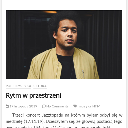
i
Brahem
PUBLICYSTYKA
SZTUKA
Rytm w przestrzeni
17 listopada 2019
No Comments
muzyka
NFM
Trzeci koncert Jazztopadu na którym byłem odbył się w
niedzielę (17.11.19). Ucieszyłem się, że główną postacią tego
wydarzenia jest Makaya McCraven, znany amerykański…