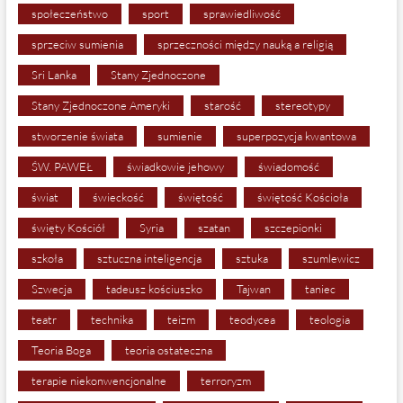
społeczeństwo
sport
sprawiedliwość
sprzeciw sumienia
sprzeczności między nauką a religią
Sri Lanka
Stany Zjednoczone
Stany Zjednoczone Ameryki
starość
stereotypy
stworzenie świata
sumienie
superpozycja kwantowa
ŚW. PAWEŁ
świadkowie jehowy
świadomość
świat
świeckość
świętość
świętość Kościoła
święty Kościół
Syria
szatan
szczepionki
szkoła
sztuczna inteligencja
sztuka
szumlewicz
Szwecja
tadeusz kościuszko
Tajwan
taniec
teatr
technika
teizm
teodycea
teologia
Teoria Boga
teoria ostateczna
terapie niekonwencjonalne
terroryzm