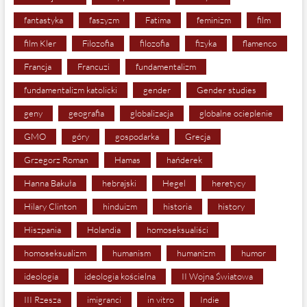
fantastyka
faszyzm
Fatima
feminizm
film
film Kler
Filozofia
filozofia
fizyka
flamenco
Francja
Francuzi
fundamentalizm
fundamentalizm katolicki
gender
Gender studies
geny
geografia
globalizacja
globalne ocieplenie
GMO
góry
gospodarka
Grecja
Grzegorz Roman
Hamas
hańderek
Hanna Bakuła
hebrajski
Hegel
heretycy
Hilary Clinton
hinduizm
historia
history
Hiszpania
Holandia
homoseksualiści
homoseksualizm
humanism
humanizm
humor
ideologia
ideologia kościelna
II Wojna Światowa
III Rzesza
imigranci
in vitro
Indie