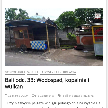
odc.
36:
Gdzie
Bali
łączy
się
z
Jawą
GOSPODARKA
SZTUKA
TURYSTYKA I REKREACJA
Bali odc. 33: Wodospad, kopalnia i
wulkan
11 marca 2019
No Comments
Bali
Indonezja
muzyka
Trzy niezwykłe pejzaże w ciągu jednego dnia na wyspie Bali.