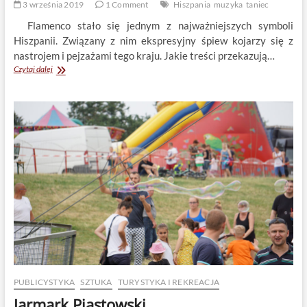
3 września 2019
1 Comment
Hiszpania
muzyka
taniec
Flamenco stało się jednym z najważniejszych symboli
Hiszpanii. Związany z nim ekspresyjny śpiew kojarzy się z
nastrojem i pejzażami tego kraju. Jakie treści przekazują…
Poezja
Czytaj dalej
flamenco.
Emilia
Dowgiało
i
Kaja
Bryx
PUBLICYSTYKA
SZTUKA
TURYSTYKA I REKREACJA
Jarmark Piastowski