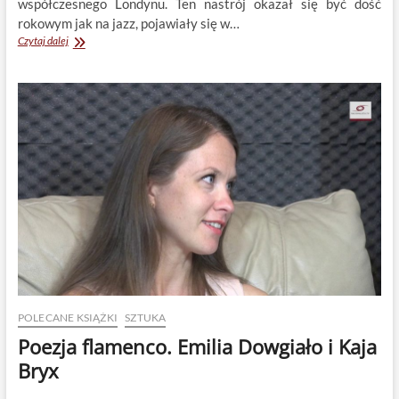
współczesnego Londynu. Ten nastrój okazał się być dość
rokowym jak na jazz, pojawiały się w…
Kometa
Czytaj dalej
się
zbliża!
POLECANE KSIĄŻKI
SZTUKA
Poezja flamenco. Emilia Dowgiało i Kaja
Bryx