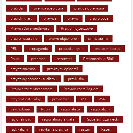
prawda
prawda absolutna
prawda objawiona
prawdy wiary
prawica
prawo
prawo boże
Prawo i Sprawiedliwość
Prawo mojżeszowe
prawo naturalne
prawo objawione
prima aprilis
PRL
propaganda
protestantyzm
protesty kobiet
Prusy
przemoc
przemysł
Przenośnie w Biblii
przyczynowość
przyczyny epidemii
przyczyny homoseksualizmu
przyłuska
Przymierze z Abrahamem
Przymierze z Bogiem
przyrost naturalny
przyszłość
PSL
PSR
psychologia
Putin
racjonalista
racjonalizm
racjonalność
racjonalność świata
Radosław Czarnecki
radykalizm
radykalna prawica
rasizm
Razem