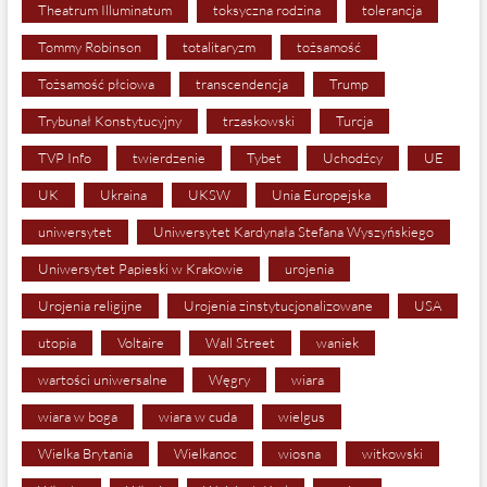
Theatrum Illuminatum
toksyczna rodzina
tolerancja
Tommy Robinson
totalitaryzm
tożsamość
Tożsamość płciowa
transcendencja
Trump
Trybunał Konstytucyjny
trzaskowski
Turcja
TVP Info
twierdzenie
Tybet
Uchodźcy
UE
UK
Ukraina
UKSW
Unia Europejska
uniwersytet
Uniwersytet Kardynała Stefana Wyszyńskiego
Uniwersytet Papieski w Krakowie
urojenia
Urojenia religijne
Urojenia zinstytucjonalizowane
USA
utopia
Voltaire
Wall Street
waniek
wartości uniwersalne
Węgry
wiara
wiara w boga
wiara w cuda
wielgus
Wielka Brytania
Wielkanoc
wiosna
witkowski