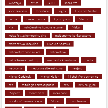
laicyzacja
lewica
LGBT
liberalizm
libertarianizm
literatura
Logos
Łucja dos Santos
Ludzie
Łukasz Lamża
Łyszczyński
Macron
Mali
małożeństwa homoseksualne
Malta
małżeństwa homoseksualne
małżeństwo konkordatowe
małżeństwo kościelne
Mariusz Adamski
matematyczność świata
matematyka
matka teresa z kalkuty
mechanika kwantowa
media
medycyna
medycyna alternatywna
mesjasz
Michał Gadziński
Michał Heller
Michał Wojciechowicz
mit
mitologia chrześcijańska
mity
mity religijne
Mojżesz
monoteizm
moralność
moralność nauka a religia
Mozart
muzułmanie