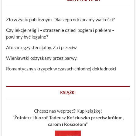
Zło w życiu publicznym. Dlaczego odrzucamy wartości?
Czy lekcje religii – straszenie dzieci bogiem i piekłem –
powinny być legalne?
Ateizm egzystencjalny. Za i przeciw
Wieniawski odzyskany przez barwy.
Romantyczny skrzypek w czasach chłodnej dokładności
KSIĄŻKI
Chcesz nas weprzeć? Kup książkę!
"Żołnierz i filozof. Tadeusz Kościuszko przeciw królom,
carom i Kościołom”