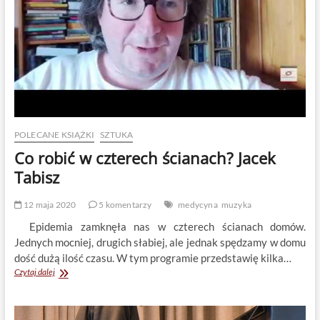
POLECANE KSIĄŻKI
SZTUKA
Co robić w czterech ścianach? Jacek
Tabisz
12 maja 2020
5 komentarzy
medycyna
muzyka
Epidemia zamknęła nas w czterech ścianach domów.
Jednych mocniej, drugich słabiej, ale jednak spędzamy w domu
dość dużą ilość czasu. W tym programie przedstawię kilka…
Co
Czytaj dalej
robić
w
czterech