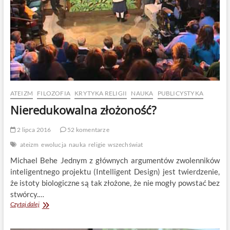
prowincji
w
cieniu
kościołów
i
ofiarach
z
ludzi
ATEIZM
FILOZOFIA
KRYTYKA RELIGII
NAUKA
PUBLICYSTYKA
Nieredukowalna złożoność?
2 lipca 2016
52 komentarze
ateizm
ewolucja
nauka
religie
wszechświat
Michael Behe Jednym z głównych argumentów zwolenników
inteligentnego projektu (Intelligent Design) jest twierdzenie,
że istoty biologiczne są tak złożone, że nie mogły powstać bez
stwórcy.…
Nieredukowalna
Czytaj dalej
złożoność?