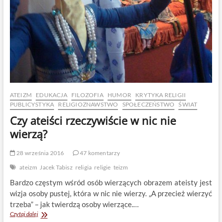
ATEIZM
EDUKACJA
FILOZOFIA
HUMOR
KRYTYKA RELIGII
PUBLICYSTYKA
RELIGIOZNAWSTWO
SPOŁECZEŃSTWO
ŚWIAT
Czy ateiści rzeczywiście w nic nie
wierzą?
28 września 2016
47 komentarzy
ateizm
Jacek Tabisz
religia
religie
teizm
Bardzo częstym wśród osób wierzących obrazem ateisty jest
wizja osoby pustej, która w nic nie wierzy. „A przecież wierzyć
trzeba” – jak twierdzą osoby wierzące.…
Czy
Czytaj dalej