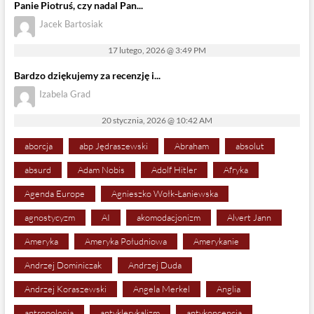
Panie Piotruś, czy nadal Pan...
Jacek Bartosiak
17 lutego, 2026 @ 3:49 PM
Bardzo dziękujemy za recenzję i...
Izabela Grad
20 stycznia, 2026 @ 10:42 AM
aborcja
abp Jędraszewski
Abraham
absolut
absurd
Adam Nobis
Adolf Hitler
Afryka
Agenda Europe
Agnieszko Wołk-Łaniewska
agnostycyzm
AI
akomodacjonizm
Alvert Jann
Ameryka
Ameryka Południowa
Amerykanie
Andrzej Dominiczak
Andrzej Duda
Andrzej Koraszewski
Angela Merkel
Anglia
antropologia
antyklerykalizm
antykoncepcja