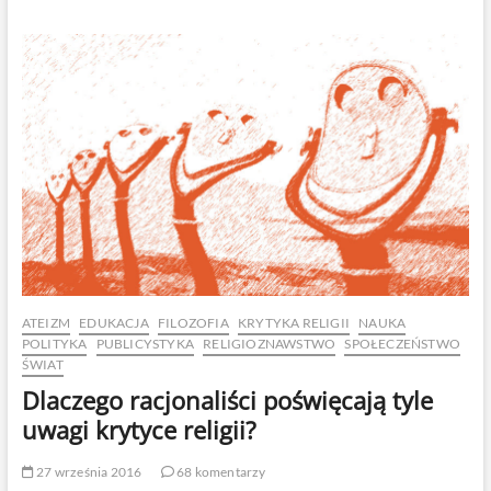
ateiści
rzeczywiście
w
nic
nie
wierzą?
ATEIZM
EDUKACJA
FILOZOFIA
KRYTYKA RELIGII
NAUKA
POLITYKA
PUBLICYSTYKA
RELIGIOZNAWSTWO
SPOŁECZEŃSTWO
ŚWIAT
Dlaczego racjonaliści poświęcają tyle
uwagi krytyce religii?
27 września 2016
68 komentarzy