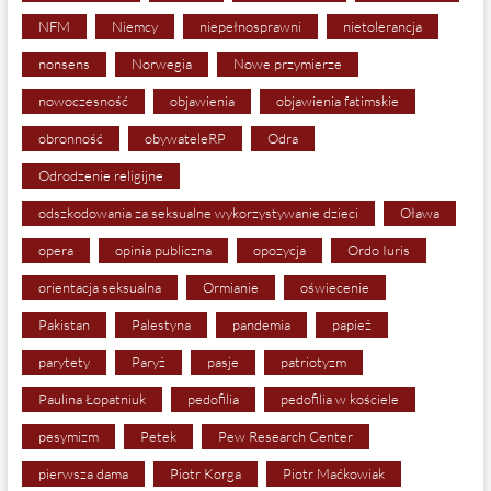
NFM
Niemcy
niepełnosprawni
nietolerancja
nonsens
Norwegia
Nowe przymierze
nowoczesność
objawienia
objawienia fatimskie
obronność
obywateleRP
Odra
Odrodzenie religijne
odszkodowania za seksualne wykorzystywanie dzieci
Oława
opera
opinia publiczna
opozycja
Ordo Iuris
orientacja seksualna
Ormianie
oświecenie
Pakistan
Palestyna
pandemia
papież
parytety
Paryż
pasje
patriotyzm
Paulina Łopatniuk
pedofilia
pedofilia w kościele
pesymizm
Petek
Pew Research Center
pierwsza dama
Piotr Korga
Piotr Maćkowiak