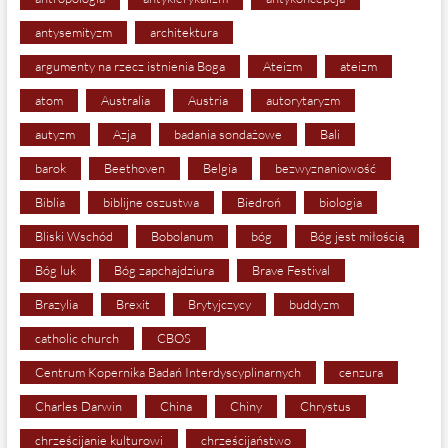
antysemityzm
architektura
argumenty na rzecz istnienia Boga
Ateizm
ateizm
atom
Australia
Austria
autorytaryzm
autyzm
Azja
badania sondażowe
Bali
barok
Beethoven
Belgia
bezwyznaniowość
Biblia
biblijne oszustwa
Biedroń
biologia
Bliski Wschód
Bobolanum
bóg
Bóg jest miłością
Bóg luk
Bóg zapchajdziura
Brave Festival
Brazylia
Brexit
Brytyjczycy
buddyzm
catholic church
CBOS
Centrum Kopernika Badań Interdyscyplinarnych
cenzura
Charles Darwin
China
Chiny
Chrystus
chrześcijanie kulturowi
chrześcijaństwo