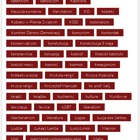
katechizm
katolicyzm
Kędziora
klauzula sumienia
klerykalizm
KO
kobiety
Kobiety w Piśmie Świętym
KOD
kolonializm
Komitet Obrony Demokracji
komunizm
konkordat
konserwatyzm
konstytucja
Konstytucja 3 maja
koronawirus
korupcja
kościół
Kościół katolicki
kościół mocy
kosmici
kosmos
kreacjonizm
królestwo boze
Krytyka religii
Kryzys Kościoła
kryzys religii
Krzysztof Marczak
ks. prof. Salij
ksiądz
książka
kuchanny
kultura
Kurdowie
laicyzacja
lewica
LGBT
liberalizm
libertarianizm
literatura
Logos
Łucja dos Santos
Ludzie
Łukasz Lamża
Łyszczyński
Macron
Mali
małożeństwa homoseksualne
Malta