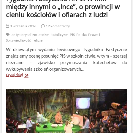
między innymi o „Ince”, o prowincji w
cieniu kościołów i ofiarach z ludzi
3 września 2016
12 komentarzy
antyklerykalizm
ateizm
katolicyzm
PiS
Polska
Prawo i
Sprawiedliwość
religie
W dziewiątym wydaniu lewicowego Tygodnika Faktycznie
znajdziemy ocenę posunięć PiS w szkolnictwie, w tym – szerzej
nieznane – zjawisko przymuszania katechetów do
wykupywania szkoleń organizowanych…
Tygodnik
Czytaj dalej
Faktycznie
nr.
9.
W
nim
między
innymi
o
„Ince”,
o