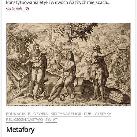
konstytuowania etyki w dwóch ważnych miejscach…
Wdowi
Czytaj dalej
grosz
EDUKACJA
FILOZOFIA
KRYTYKA RELIGII
PUBLICYSTYKA
RELIGIOZNAWSTWO
ŚWIAT
Metafory