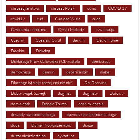
chrześcjiaństwo
chrzest Polski
covid
COVID 19
covid19
cud
Cud nad Wisłą
cuda
Ćwiczenia z ateizmu
Cyryl i Metody
cywilizacja
Czechy
Czesław Cyrul
darwin
David Hume
Dawkin
Dekalog
Deklaracja Praw Człowieka i Obywatela
democracy
demokracja
demon
determinizm
diabeł
Dlaczego istnieje raczej coś niż nic?
Dni Darwina
Dobry wojak Szwejk
dogmat
dogmaty
Dołowy
dominiczak
Donald Trump
dość milczenia
dowody na istnienia boga
dowody na nieistnienie boga
duda
Duma i Nowoczesność
dusza
dusza nieśmiertelna
dyktatura