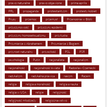
prawo naturalne
prawo objawione
prima aprilis
PRL
propaganda
protestantyzm
protesty kobiet
Prusy
przemoc
przemysł
Przenośnie w Biblii
przyczynowość
przyczyny epidemii
przyczyny homoseksualizmu
przyłuska
Przymierze z Abrahamem
Przymierze z Bogiem
przyrost naturalny
przyszłość
PSL
PSR
psychologia
Putin
racjonalista
racjonalizm
racjonalność
racjonalność świata
Radosław Czarnecki
radykalizm
radykalna prawica
rasizm
Razem
religia
religia a moralność
religia a nauka
religia w USA
religie
religijność
religijność młodzieży
religioznawstwo