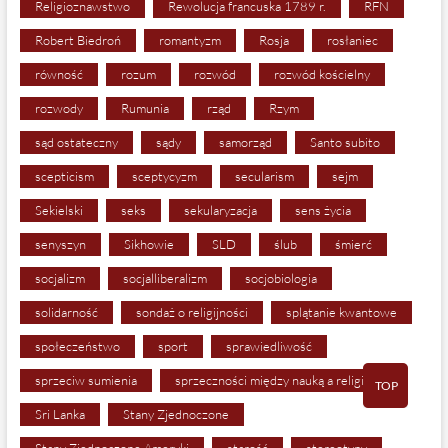
Religioznawstwo
Rewolucja francuska 1789 r.
RFN
Robert Biedroń
romantyzm
Rosja
rosłaniec
równość
rozum
rozwód
rozwód kościelny
rozwody
Rumunia
rząd
Rzym
sąd ostateczny
sądy
samorząd
Santo subito
scepticism
sceptycyzm
secularism
sejm
Sekielski
seks
sekularyzacja
sens życia
senyszyn
Sikhowie
SLD
ślub
śmierć
socjalizm
socjalliberalizm
socjobiologia
solidarność
sondaż o religijności
splątanie kwantowe
społeczeństwo
sport
sprawiedliwość
sprzeciw sumienia
sprzeczności między nauką a religią
TOP
Sri Lanka
Stany Zjednoczone