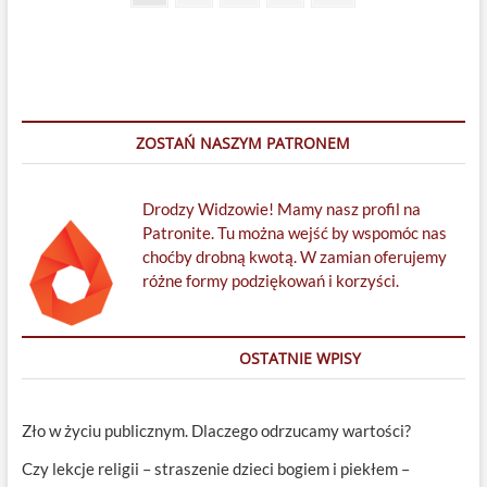
page
wpisów
monoteizmy
moralne?
ZOSTAŃ NASZYM PATRONEM
Drodzy Widzowie! Mamy nasz profil na
Patronite. Tu można wejść by wspomóc nas
choćby drobną kwotą. W zamian oferujemy
różne formy podziękowań i korzyści.
OSTATNIE WPISY
Zło w życiu publicznym. Dlaczego odrzucamy wartości?
Czy lekcje religii – straszenie dzieci bogiem i piekłem –