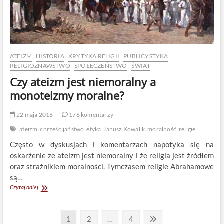
ATEIZM
HISTORIA
KRYTYKA RELIGII
PUBLICYSTYKA
RELIGIOZNAWSTWO
SPOŁECZEŃSTWO
ŚWIAT
Czy ateizm jest niemoralny a
monoteizmy moralne?
22 maja 2016
176 komentarzy
ateizm
chrześcijaństwo
etyka
Janusz Kowalik
moralność
religie
Często w dyskusjach i komentarzach napotyka się na
oskarżenie ze ateizm jest niemoralny i że religia jest źródłem
oraz strażnikiem moralności. Tymczasem religie Abrahamowe
są…
Czy
Czytaj dalej
ateizm
jest
Stronicowanie
niemoralny
Page
Page
Page
Next
1
2
…
4
a