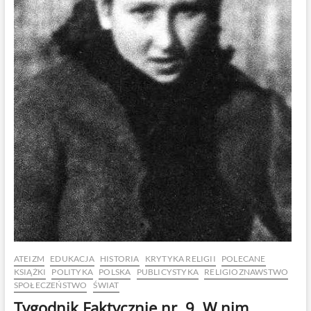
ATEIZM
EDUKACJA
HISTORIA
KRYTYKA RELIGII
POLECANE
KSIĄŻKI
POLITYKA
POLSKA
PUBLICYSTYKA
RELIGIOZNAWSTWO
SPOŁECZEŃSTWO
ŚWIAT
Tygodnik Faktycznie nr. 9. W nim