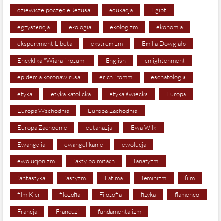
dziewicze poczęcie Jezusa
edukacja
Egipt
egzystencja
ekologia
ekologizm
ekonomia
eksperyment Libeta
ekstremizm
Emilia Dowgiało
Encyklika "Wiara i rozum"
English
enlightenment
epidemia koronawirusa
erich fromm
eschatologia
etyka
etyka katolicka
etyka świecka
Europa
Europa Wschodnia
Europa Zachodnia
Europa Zachodnie
eutanazja
Ewa Wilk
Ewangelia
ewangelikanie
ewolucja
ewolucjonizm
fakty po mitach
fanatyzm
fantastyka
faszyzm
Fatima
feminizm
film
film Kler
filozofia
Filozofia
fizyka
flamenco
Francja
Francuzi
fundamentalizm