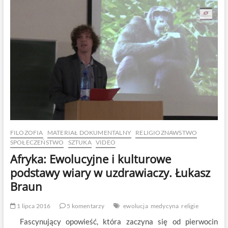
FILOZOFIA
MATERIAŁ DOKUMENTALNY
RELIGIOZNAWSTWO
SPOŁECZEŃSTWO
SZTUKA
VIDEO
Afryka: Ewolucyjne i kulturowe
podstawy wiary w uzdrawiaczy. Łukasz
Braun
1 lipca 2016
5 komentarzy
ewolucja
medycyna
religie
Fascynujący opowieść, która zaczyna się od pierwocin