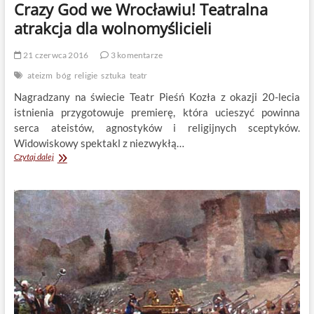
Crazy God we Wrocławiu! Teatralna
atrakcja dla wolnomyślicieli
21 czerwca 2016
3 komentarze
ateizm
bóg
religie
sztuka
teatr
Nagradzany na świecie Teatr Pieśń Kozła z okazji 20-lecia
istnienia przygotowuje premierę, która ucieszyć powinna
serca ateistów, agnostyków i religijnych sceptyków.
Widowiskowy spektakl z niezwykłą…
Crazy
Czytaj dalej
God
we
Wrocławiu!
Teatralna
atrakcja
dla
wolnomyślicieli