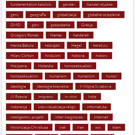
fundamentalizm katolicki
gender
Gender studies
geny
geografia
globalizacja
globalne ocieplenie
GMO
góry
gospodarka
Grecja
Grzegorz Roman
Hamas
hańderek
Hanna Bakuła
hebrajski
Hegel
heretycy
Hilary Clinton
hinduizm
historia
history
Hiszpania
Holandia
homoseksualiści
homoseksualizm
humanism
humanizm
humor
ideologia
ideologia kościelna
II Wojna Światowa
III Rzesza
imigranci
in vitro
Indie
Indonezja
indywidualizacja religii
informatyka
inteligentny projekt
Inter insigniores
internet
intronizacja Chrystusa
Irak
Iran
isis
islam