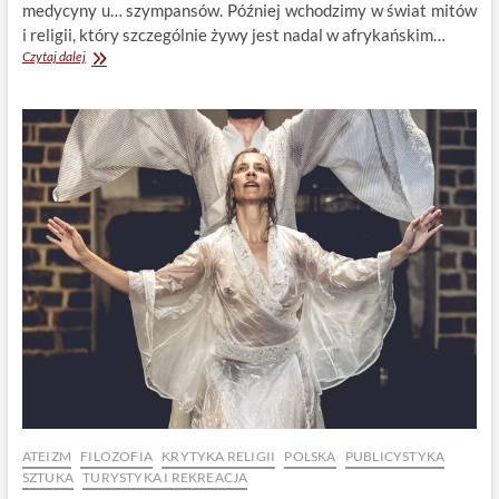
medycyny u… szympansów. Później wchodzimy w świat mitów
i religii, który szczególnie żywy jest nadal w afrykańskim…
Afryka:
Czytaj dalej
Ewolucyjne
i
kulturowe
podstawy
wiary
w
uzdrawiaczy.
Łukasz
Braun
ATEIZM
FILOZOFIA
KRYTYKA RELIGII
POLSKA
PUBLICYSTYKA
SZTUKA
TURYSTYKA I REKREACJA