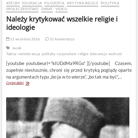
ATEIZM
EDUKACJA
FILOZOFIA
KRYTYKA RELIGII
POLITYKA
SPOŁECZEŃSTWO
ŚWIAT
VIDEO
Należy krytykować wszelkie religie i
ideologie
21 września 2016
31 komentarzy
Jacek
Tabisz
nietolerancja
polityka
racjonalizm
religie
tolerancja
wolność
[youtube youtubeurl=”kIUDdMa9RGo” ][/youtube] Czasem,
zupełnie niesłusznie, chroni się przed krytyką poglądy oparte
na argumentach typu „bo ja w to wierze”, „bo tak ma być”,…
Należy
Czytaj dalej
krytykować
wszelkie
religie
i
ideologie