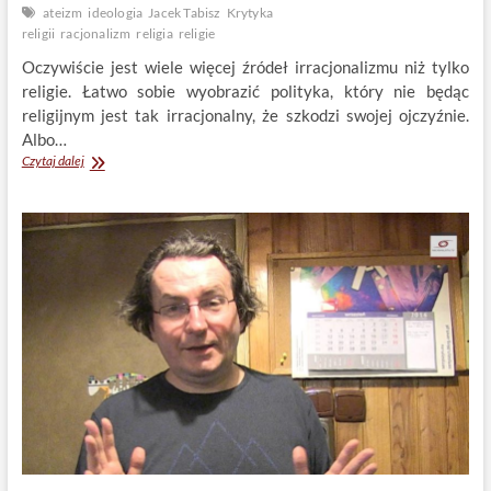
ateizm
ideologia
Jacek Tabisz
Krytyka
religii
racjonalizm
religia
religie
Oczywiście jest wiele więcej źródeł irracjonalizmu niż tylko
religie. Łatwo sobie wyobrazić polityka, który nie będąc
religijnym jest tak irracjonalny, że szkodzi swojej ojczyźnie.
Albo…
Dlaczego
Czytaj dalej
racjonaliści
poświęcają
tyle
uwagi
krytyce
religii?