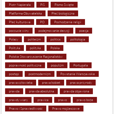
Piotr Napierała
PiS
Pismo Święte
Platforma Obywatelska
Płeć biologiczna
Płeć kulturowa
PO
Pochodzenie religii
poczucie winy
podejmowanie decyzji
poezja
Polacy
politeizm
politics
politologia
Polityka
polityka
Polska
Polskie Stowarzyszenie Racjonalistów
poprawność polityczna
populizm
Portugalia
postęp
postmodernizm
Powstanie Warszawskie
prawa człowieka
prawa kobiet
prawa przyrody
prawda
prawda absolutna
prawda objawiona
prawdy wiary
prawica
prawo
prawo boże
Prawo i Sprawiedliwość
Prawo mojżeszowe