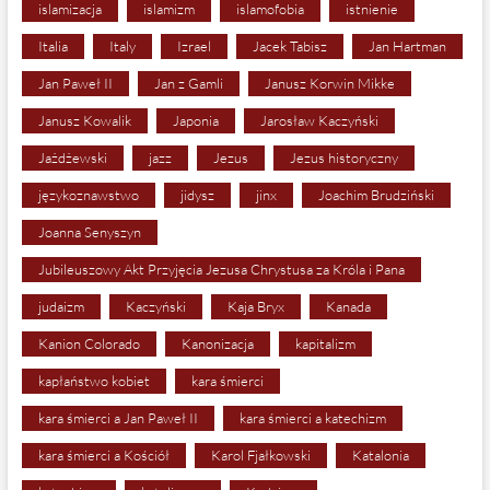
islamizacja
islamizm
islamofobia
istnienie
Italia
Italy
Izrael
Jacek Tabisz
Jan Hartman
Jan Paweł II
Jan z Gamli
Janusz Korwin Mikke
Janusz Kowalik
Japonia
Jarosław Kaczyński
Jażdżewski
jazz
Jezus
Jezus historyczny
językoznawstwo
jidysz
jinx
Joachim Brudziński
Joanna Senyszyn
Jubileuszowy Akt Przyjęcia Jezusa Chrystusa za Króla i Pana
judaizm
Kaczyński
Kaja Bryx
Kanada
Kanion Colorado
Kanonizacja
kapitalizm
kapłaństwo kobiet
kara śmierci
kara śmierci a Jan Paweł II
kara śmierci a katechizm
kara śmierci a Kościół
Karol Fjałkowski
Katalonia