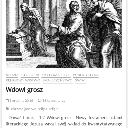
ATEIZM
FILOZOFIA
KRYTYKA RELIGII
PUBLICYSTYKA
RELIGIOZNAWSTWO
SPOŁECZEŃSTWO
ŚWIAT
Wdowi grosz
8 grudnia 2016
36 komentarzy
chrześcijaństwo
religia
religie
Dawać i brać. 1.2 Wdowi grosz Nowy Testament ustami
literackiego Jezusa wnosi swój wkład do kwantytatywnego