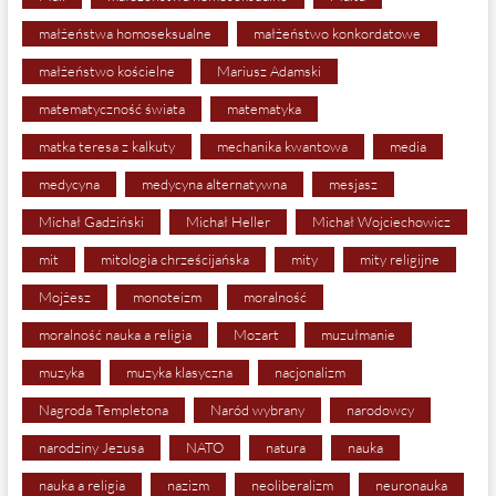
małżeństwa homoseksualne
małżeństwo konkordatowe
małżeństwo kościelne
Mariusz Adamski
matematyczność świata
matematyka
matka teresa z kalkuty
mechanika kwantowa
media
medycyna
medycyna alternatywna
mesjasz
Michał Gadziński
Michał Heller
Michał Wojciechowicz
mit
mitologia chrześcijańska
mity
mity religijne
Mojżesz
monoteizm
moralność
moralność nauka a religia
Mozart
muzułmanie
muzyka
muzyka klasyczna
nacjonalizm
Nagroda Templetona
Naród wybrany
narodowcy
narodziny Jezusa
NATO
natura
nauka
nauka a religia
nazizm
neoliberalizm
neuronauka