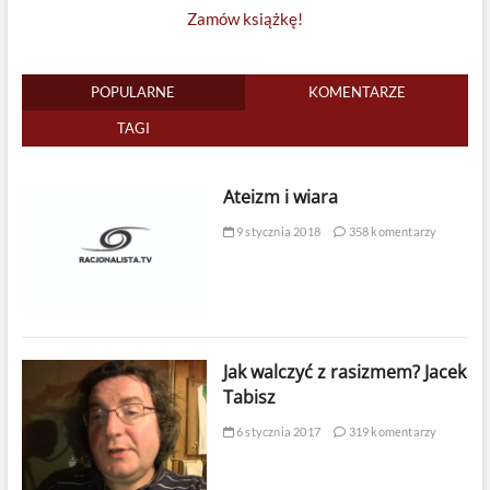
Zamów książkę!
POPULARNE
KOMENTARZE
TAGI
Ateizm i wiara
9 stycznia 2018
358 komentarzy
Jak walczyć z rasizmem? Jacek
Tabisz
6 stycznia 2017
319 komentarzy