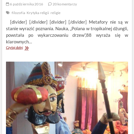
6 października 2016
20 komentarzy
filozofia
Krytyka religii
religie
[divider] [/divider] [divider] [/divider] Metafory nie są w
stanie wyrazić poznania. Nauka, „Polana w tropikalnej dżungli,
powstała po wykarczowaniu drzew”,88 wyraża się w
klarownych…
Metafory
Czytaj dalej