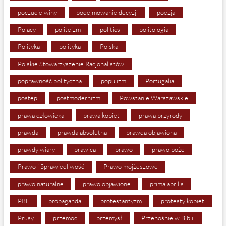
poczucie winy
podejmowanie decyzji
poezja
Polacy
politeizm
politics
politologia
Polityka
polityka
Polska
Polskie Stowarzyszenie Racjonalistów
poprawność polityczna
populizm
Portugalia
postęp
postmodernizm
Powstanie Warszawskie
prawa człowieka
prawa kobiet
prawa przyrody
prawda
prawda absolutna
prawda objawiona
prawdy wiary
prawica
prawo
prawo boże
Prawo i Sprawiedliwość
Prawo mojżeszowe
prawo naturalne
prawo objawione
prima aprilis
PRL
propaganda
protestantyzm
protesty kobiet
Prusy
przemoc
przemysł
Przenośnie w Biblii