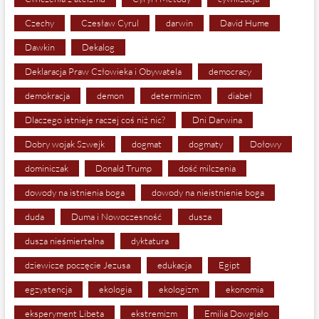
Czechy
Czesław Cyrul
darwin
David Hume
Dawkin
Dekalog
Deklaracja Praw Człowieka i Obywatela
democracy
demokracja
demon
determinizm
diabeł
Dlaczego istnieje raczej coś niż nic?
Dni Darwina
Dobry wojak Szwejk
dogmat
dogmaty
Dołowy
dominiczak
Donald Trump
dość milczenia
dowody na istnienia boga
dowody na nieistnienie boga
duda
Duma i Nowoczesność
dusza
dusza nieśmiertelna
dyktatura
dziewicze poczęcie Jezusa
edukacja
Egipt
egzystencja
ekologia
ekologizm
ekonomia
eksperyment Libeta
ekstremizm
Emilia Dowgiało