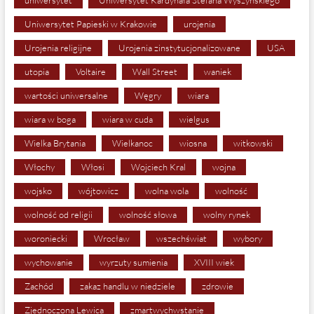
Uniwersytet Papieski w Krakowie
urojenia
Urojenia religijne
Urojenia zinstytucjonalizowane
USA
utopia
Voltaire
Wall Street
waniek
wartości uniwersalne
Węgry
wiara
wiara w boga
wiara w cuda
wielgus
Wielka Brytania
Wielkanoc
wiosna
witkowski
Włochy
Włosi
Wojciech Kral
wojna
wojsko
wójtowicz
wolna wola
wolność
wolność od religii
wolność słowa
wolny rynek
woroniecki
Wrocław
wszechświat
wybory
wychowanie
wyrzuty sumienia
XVIII wiek
Zachód
zakaz handlu w niedziele
zdrowie
Zjednoczona Lewica
zmartwychwstanie