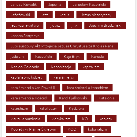
Janusz Kowalik
Japonia
Jarosław Kaczyński
Jażdżewski
jazz
Jezus
Jezus historyczny
językoznawstwo
jidysz
jinx
Joachim Brudziński
Joanna Senyszyn
Jubileuszowy Akt Przyjęcia Jezusa Chrystusa za Króla i Pana
judaizm
Kaczyński
Kaja Bryx
Kanada
Kanion Colorado
Kanonizacja
kapitalizm
kapłaństwo kobiet
kara śmierci
kara śmierci a Jan Paweł II
kara śmierci a katechizm
kara śmierci a Kościół
Karol Fjałkowski
Katalonia
katechizm
katolicyzm
Kędziora
klauzula sumienia
klerykalizm
KO
kobiety
Kobiety w Piśmie Świętym
KOD
kolonializm