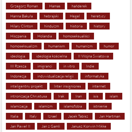
Grzegorz Roman
Hamas
hańderek
Hanna Bakuła
hebrajski
Hegel
heretycy
Hilary Clinton
hinduizm
historia
history
Hiszpania
Holandia
homoseksualiści
homoseksualizm
humanism
humanizm
humor
ideologia
ideologia kościelna
II Wojna Światowa
III Rzesza
imigranci
in vitro
Indie
Indonezja
indywidualizacja religii
informatyka
inteligentny projekt
Inter insigniores
internet
intronizacja Chrystusa
Irak
Iran
isis
islam
islamizacja
islamizm
islamofobia
istnienie
Italia
Italy
Izrael
Jacek Tabisz
Jan Hartman
Jan Paweł II
Jan z Gamli
Janusz Korwin Mikke