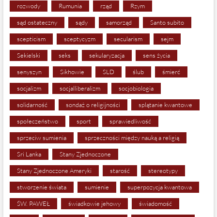
rozwody
Rumunia
rząd
Rzym
sąd ostateczny
sądy
samorząd
Santo subito
scepticism
sceptycyzm
secularism
sejm
Sekielski
seks
sekularyzacja
sens życia
senyszyn
Sikhowie
SLD
ślub
śmierć
socjalizm
socjalliberalizm
socjobiologia
solidarność
sondaż o religijności
splątanie kwantowe
społeczeństwo
sport
sprawiedliwość
sprzeciw sumienia
sprzeczności między nauką a religią
Sri Lanka
Stany Zjednoczone
Stany Zjednoczone Ameryki
starość
stereotypy
stworzenie świata
sumienie
superpozycja kwantowa
ŚW. PAWEŁ
świadkowie jehowy
świadomość