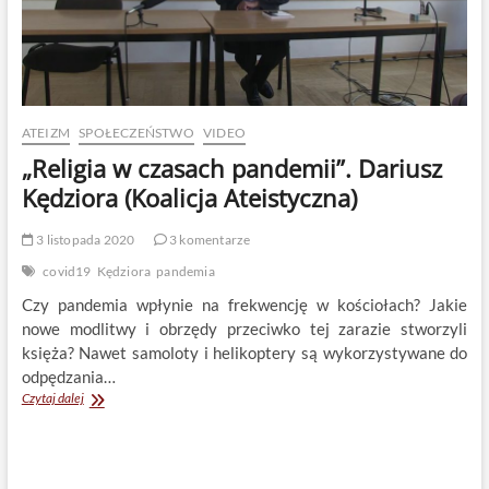
ATEIZM
SPOŁECZEŃSTWO
VIDEO
„Religia w czasach pandemii”. Dariusz
Kędziora (Koalicja Ateistyczna)
3 listopada 2020
3 komentarze
covid19
Kędziora
pandemia
Czy pandemia wpłynie na frekwencję w kościołach? Jakie
nowe modlitwy i obrzędy przeciwko tej zarazie stworzyli
księża? Nawet samoloty i helikoptery są wykorzystywane do
odpędzania…
„Religia
Czytaj dalej
w
czasach
pandemii”.
Dariusz