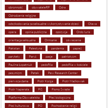
obronność
obywateleRP
Odra
Odrodzenie religijne
odszkodowania za seksualne wykorzystywanie dzieci
Oława
opera
opinia publiczna
opozycja
Ordo Iuris
orientacja seksualna
Ormianie
oświecenie
Pakistan
Palestyna
pandemia
papież
parytety
Paryż
pasje
patriotyzm
Paulina Łopatniuk
pedofilia
pedofilia w kościele
pesymizm
Petek
Pew Research Center
pierwsza dama
Piotr Korga
Piotr Maćkowiak
Piotr Napierała
PiS
Pismo Święte
Platforma Obywatelska
Płeć biologiczna
Płeć kulturowa
PO
Pochodzenie religii