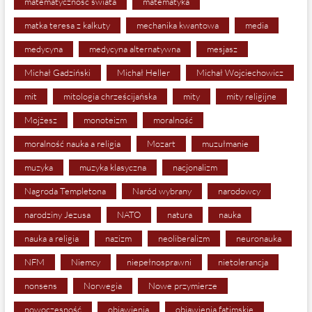
matematyczność świata
matematyka
matka teresa z kalkuty
mechanika kwantowa
media
medycyna
medycyna alternatywna
mesjasz
Michał Gadziński
Michał Heller
Michał Wojciechowicz
mit
mitologia chrześcijańska
mity
mity religijne
Mojżesz
monoteizm
moralność
moralność nauka a religia
Mozart
muzułmanie
muzyka
muzyka klasyczna
nacjonalizm
Nagroda Templetona
Naród wybrany
narodowcy
narodziny Jezusa
NATO
natura
nauka
nauka a religia
nazizm
neoliberalizm
neuronauka
NFM
Niemcy
niepełnosprawni
nietolerancja
nonsens
Norwegia
Nowe przymierze
nowoczesność
objawienia
objawienia fatimskie