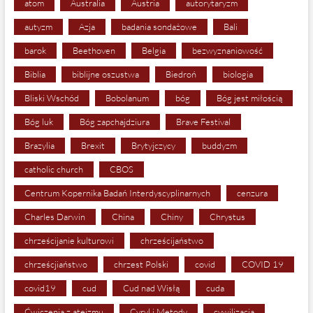
atom
Australia
Austria
autorytaryzm
autyzm
Azja
badania sondażowe
Bali
barok
Beethoven
Belgia
bezwyznaniowość
Biblia
biblijne oszustwa
Biedroń
biologia
Bliski Wschód
Bobolanum
bóg
Bóg jest miłością
Bóg luk
Bóg zapchajdziura
Brave Festival
Brazylia
Brexit
Brytyjczycy
buddyzm
catholic church
CBOS
Centrum Kopernika Badań Interdyscyplinarnych
cenzura
Charles Darwin
China
Chiny
Chrystus
chrześcijanie kulturowi
chrześcijaństwo
chrześcjiaństwo
chrzest Polski
covid
COVID 19
covid19
cud
Cud nad Wisłą
cuda
Ćwiczenia z ateizmu
Cyryl i Metody
cywilizacja