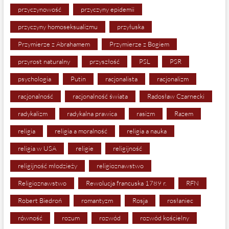
przyczynowość
przyczyny epidemii
przyczyny homoseksualizmu
przyłuska
Przymierze z Abrahamem
Przymierze z Bogiem
przyrost naturalny
przyszłość
PSL
PSR
psychologia
Putin
racjonalista
racjonalizm
racjonalność
racjonalność świata
Radosław Czarnecki
radykalizm
radykalna prawica
rasizm
Razem
religia
religia a moralność
religia a nauka
religia w USA
religie
religijność
religijność młodzieży
religioznawstwo
Religioznawstwo
Rewolucja francuska 1789 r.
RFN
Robert Biedroń
romantyzm
Rosja
rosłaniec
równość
rozum
rozwód
rozwód kościelny