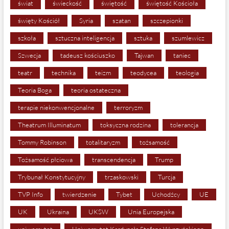
świat
świeckość
świętość
świętość Kościoła
święty Kościół
Syria
szatan
szczepionki
szkoła
sztuczna inteligencja
sztuka
szumlewicz
Szwecja
tadeusz kościuszko
Tajwan
taniec
teatr
technika
teizm
teodycea
teologia
Teoria Boga
teoria ostateczna
terapie niekonwencjonalne
terroryzm
Theatrum Illuminatum
toksyczna rodzina
tolerancja
Tommy Robinson
totalitaryzm
tożsamość
Tożsamość płciowa
transcendencja
Trump
Trybunał Konstytucyjny
trzaskowski
Turcja
TVP Info
twierdzenie
Tybet
Uchodźcy
UE
UK
Ukraina
UKSW
Unia Europejska
uniwersytet
Uniwersytet Kardynała Stefana Wyszyńskiego