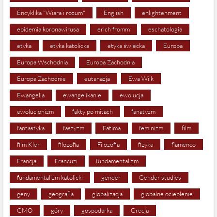
Encyklika "Wiara i rozum"
English
enlightenment
epidemia koronawirusa
erich fromm
eschatologia
etyka
etyka katolicka
etyka świecka
Europa
Europa Wschodnia
Europa Zachodnia
Europa Zachodnie
eutanazja
Ewa Wilk
Ewangelia
ewangelikanie
ewolucja
ewolucjonizm
fakty po mitach
fanatyzm
fantastyka
faszyzm
Fatima
feminizm
film
film Kler
filozofia
Filozofia
fizyka
flamenco
Francja
Francuzi
fundamentalizm
fundamentalizm katolicki
gender
Gender studies
geny
geografia
globalizacja
globalne ocieplenie
GMO
góry
gospodarka
Grecja