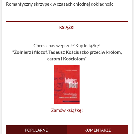
Romantyczny skrzypek w czasach chłodnej dokładności
KSIĄŻKI
Chcesz nas weprzeć? Kup książkę!
"Żołnierz i filozof. Tadeusz Kościuszko przeciw królom,
carom i Kościołom”
Zamów książkę!
POPULARNE
KOMENTARZE