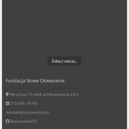
Zobacz więcej...
Fundacja Nowe Oświecenie
Wrocław, 51-684, ul.Mickiewicza 61/5
(71) 456-78-90
kontakt@racjonalista.tv
RacjonalistaTV