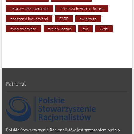
zmartwychwstanie ciał
zmartwychwstanie Jezusa
znoszenie kary śmierci
ZSRR
zwierzęta
życie po śmierci
życie wieczne
żyd
Żydzi
Patronat
Polskie Stowarzyszenie Racjonalistów jest zrzeszeniem osób o