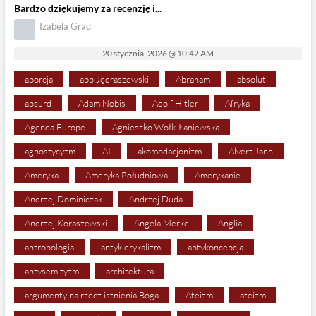
Bardzo dziękujemy za recenzję i...
Izabela Grad
20 stycznia, 2026 @ 10:42 AM
aborcja
abp Jędraszewski
Abraham
absolut
absurd
Adam Nobis
Adolf Hitler
Afryka
Agenda Europe
Agnieszko Wołk-Łaniewska
agnostycyzm
AI
akomodacjonizm
Alvert Jann
Ameryka
Ameryka Południowa
Amerykanie
Andrzej Dominiczak
Andrzej Duda
Andrzej Koraszewski
Angela Merkel
Anglia
antropologia
antyklerykalizm
antykoncepcja
antysemityzm
architektura
argumenty na rzecz istnienia Boga
Ateizm
ateizm