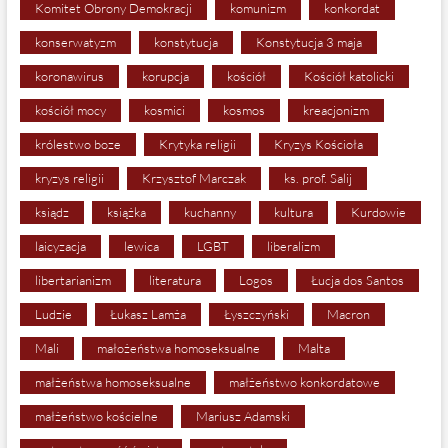
Komitet Obrony Demokracji
komunizm
konkordat
konserwatyzm
konstytucja
Konstytucja 3 maja
koronawirus
korupcja
kościół
Kościół katolicki
kościół mocy
kosmici
kosmos
kreacjonizm
królestwo boze
Krytyka religii
Kryzys Kościoła
kryzys religii
Krzysztof Marczak
ks. prof. Salij
ksiądz
książka
kuchanny
kultura
Kurdowie
laicyzacja
lewica
LGBT
liberalizm
libertarianizm
literatura
Logos
Łucja dos Santos
Ludzie
Łukasz Lamża
Łyszczyński
Macron
Mali
małożeństwa homoseksualne
Malta
małżeństwa homoseksualne
małżeństwo konkordatowe
małżeństwo kościelne
Mariusz Adamski