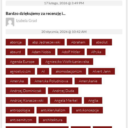
17 lutego, 2026 @ 3:49 PM
Bardzo dziękujemy za recenzję i...
Izabela Grad
20 stycznia, 2026 @ 10:42 AM
aborcja
abp Jędraszewski
Abraham
absolut
absurd
Adam Nobis
Adolf Hitler
Afryka
Agenda Europe
Agnieszko Wołk-Łaniewska
agnostycyzm
AI
akomodacjonizm
Alvert Jann
Ameryka
Ameryka Południowa
Amerykanie
Andrzej Dominiczak
Andrzej Duda
Andrzej Koraszewski
Angela Merkel
Anglia
antropologia
antyklerykalizm
antykoncepcja
antysemityzm
architektura