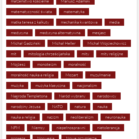
małżeństwo kościelne
Mariusz Adamski
matematyczność świata
matematyka
matka teresa z kalkuty
mechanika kwantowa
media
medycyna
medycyna alternatywna
mesjasz
Michał Gadziński
Michał Heller
Michał Wojciechowicz
mit
mitologia chrześcijańska
mity
mity religijne
Mojżesz
monoteizm
moralność
moralność nauka a religia
Mozart
muzułmanie
muzyka
muzyka klasyczna
nacjonalizm
Nagroda Templetona
Naród wybrany
narodowcy
narodziny Jezusa
NATO
natura
nauka
nauka a religia
nazizm
neoliberalizm
neuronauka
NFM
Niemcy
niepełnosprawni
nietolerancja
nonsens
Norwegia
Nowe przymierze