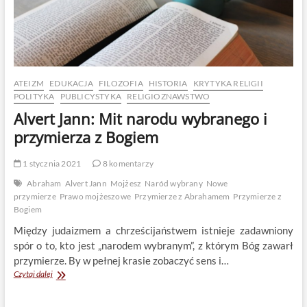
ATEIZM
EDUKACJA
FILOZOFIA
HISTORIA
KRYTYKA RELIGII
POLITYKA
PUBLICYSTYKA
RELIGIOZNAWSTWO
Alvert Jann: Mit narodu wybranego i
przymierza z Bogiem
1 stycznia 2021
8 komentarzy
Abraham
Alvert Jann
Mojżesz
Naród wybrany
Nowe
przymierze
Prawo mojżeszowe
Przymierze z Abrahamem
Przymierze z
Bogiem
Między judaizmem a chrześcijaństwem istnieje zadawniony
spór o to, kto jest „narodem wybranym”, z którym Bóg zawarł
przymierze. By w pełnej krasie zobaczyć sens i…
Alvert
Czytaj dalej
Jann:
Mit