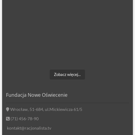
Zobacz więcej...
Fundacja Nowe Oświecenie
Wrocław, 51-684, ul.Mickiewicza 61/5
(71) 456-78-90
kontakt@racjonalista.tv