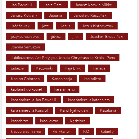
Jan Paweł II
Jan z Gamli
Janusz Korwin Mikke
Janusz Kowalik
Japonia
Jarosław Kaczyński
Jażdżewski
jazz
Jezus
Jezus historyczny
językoznawstwo
jidysz
jinx
Joachim Brudziński
Joanna Senyszyn
Jubileuszowy Akt Przyjęcia Jezusa Chrystusa za Króla i Pana
judaizm
Kaczyński
Kaja Bryx
Kanada
Kanion Colorado
Kanonizacja
kapitalizm
kapłaństwo kobiet
kara śmierci
kara śmierci a Jan Paweł II
kara śmierci a katechizm
kara śmierci a Kościół
Karol Fjałkowski
Katalonia
katechizm
katolicyzm
Kędziora
klauzula sumienia
klerykalizm
KO
kobiety