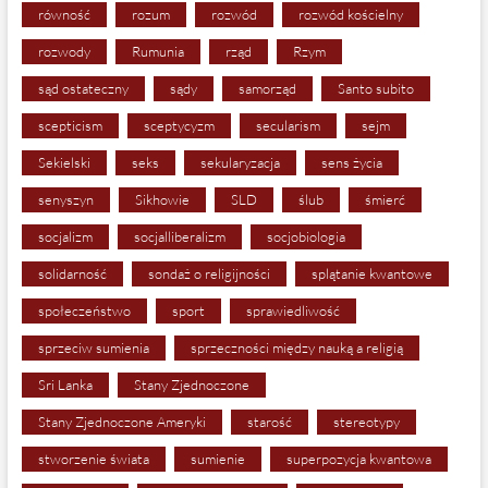
równość
rozum
rozwód
rozwód kościelny
rozwody
Rumunia
rząd
Rzym
sąd ostateczny
sądy
samorząd
Santo subito
scepticism
sceptycyzm
secularism
sejm
Sekielski
seks
sekularyzacja
sens życia
senyszyn
Sikhowie
SLD
ślub
śmierć
socjalizm
socjalliberalizm
socjobiologia
solidarność
sondaż o religijności
splątanie kwantowe
społeczeństwo
sport
sprawiedliwość
sprzeciw sumienia
sprzeczności między nauką a religią
Sri Lanka
Stany Zjednoczone
Stany Zjednoczone Ameryki
starość
stereotypy
stworzenie świata
sumienie
superpozycja kwantowa