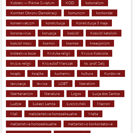
Kobiety w Piśmie Świętym
KOD
kolonializm
Komitet Obrony Demokracji
komunizm
konkordat
konserwatyzm
konstytucja
Konstytucja 3 maja
koronawirus
korupcja
kościół
Kościół katolicki
kościół mocy
kosmici
kosmos
kreacjonizm
królestwo boze
Krytyka religii
Kryzys Kościoła
kryzys religii
Krzysztof Marczak
ks. prof. Salij
ksiądz
książka
kuchanny
kultura
Kurdowie
laicyzacja
lewica
LGBT
liberalizm
libertarianizm
literatura
Logos
Łucja dos Santos
Ludzie
Łukasz Lamża
Łyszczyński
Macron
Mali
małożeństwa homoseksualne
Malta
małżeństwa homoseksualne
małżeństwo konkordatowe