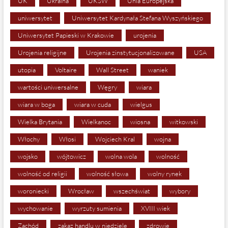
UK
Ukraina
UKSW
Unia Europejska
uniwersytet
Uniwersytet Kardynała Stefana Wyszyńskiego
Uniwersytet Papieski w Krakowie
urojenia
Urojenia religijne
Urojenia zinstytucjonalizowane
USA
utopia
Voltaire
Wall Street
waniek
wartości uniwersalne
Węgry
wiara
wiara w boga
wiara w cuda
wielgus
Wielka Brytania
Wielkanoc
wiosna
witkowski
Włochy
Włosi
Wojciech Kral
wojna
wojsko
wójtowicz
wolna wola
wolność
wolność od religii
wolność słowa
wolny rynek
woroniecki
Wrocław
wszechświat
wybory
wychowanie
wyrzuty sumienia
XVIII wiek
Zachód
zakaz handlu w niedziele
zdrowie