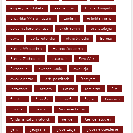
eksperyment Libeta
ekstremizm
Emilia Dowgiało
Encyklika "Wiara i rozum"
English
enlightenment
epidemia koronawirusa
erich fromm
eschatologia
etyka
etyka katolicka
etyka świecka
Europa
Europa Wschodnia
Europa Zachodnia
Europa Zachodnie
eutanazja
Ewa Wilk
Ewangelia
ewangelikanie
ewolucja
ewolucjonizm
fakty po mitach
fanatyzm
fantastyka
faszyzm
Fatima
feminizm
film
film Kler
filozofia
Filozofia
fizyka
flamenco
Francja
Francuzi
fundamentalizm
fundamentalizm katolicki
gender
Gender studies
geny
geografia
globalizacja
globalne ocieplenie