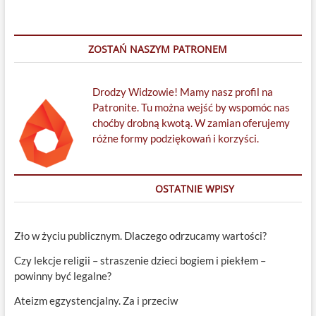
narodu
wybranego
i
przymierza
ZOSTAŃ NASZYM PATRONEM
z
Bogiem
Drodzy Widzowie! Mamy nasz profil na
Patronite. Tu można wejść by wspomóc nas
choćby drobną kwotą. W zamian oferujemy
różne formy podziękowań i korzyści.
OSTATNIE WPISY
Zło w życiu publicznym. Dlaczego odrzucamy wartości?
Czy lekcje religii – straszenie dzieci bogiem i piekłem –
powinny być legalne?
Ateizm egzystencjalny. Za i przeciw