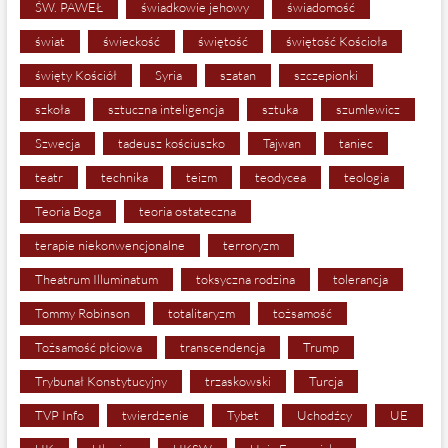
ŚW. PAWEŁ
świadkowie jehowy
świadomość
świat
świeckość
świętość
świętość Kościoła
święty Kościół
Syria
szatan
szczepionki
szkoła
sztuczna inteligencja
sztuka
szumlewicz
Szwecja
tadeusz kościuszko
Tajwan
taniec
teatr
technika
teizm
teodycea
teologia
Teoria Boga
teoria ostateczna
terapie niekonwencjonalne
terroryzm
Theatrum Illuminatum
toksyczna rodzina
tolerancja
Tommy Robinson
totalitaryzm
tożsamość
Tożsamość płciowa
transcendencja
Trump
Trybunał Konstytucyjny
trzaskowski
Turcja
TVP Info
twierdzenie
Tybet
Uchodźcy
UE