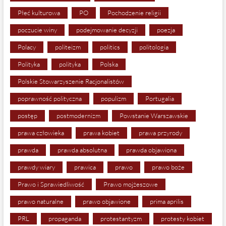
Płeć kulturowa
PO
Pochodzenie religii
poczucie winy
podejmowanie decyzji
poezja
Polacy
politeizm
politics
politologia
Polityka
polityka
Polska
Polskie Stowarzyszenie Racjonalistów
poprawność polityczna
populizm
Portugalia
postęp
postmodernizm
Powstanie Warszawskie
prawa człowieka
prawa kobiet
prawa przyrody
prawda
prawda absolutna
prawda objawiona
prawdy wiary
prawica
prawo
prawo boże
Prawo i Sprawiedliwość
Prawo mojżeszowe
prawo naturalne
prawo objawione
prima aprilis
PRL
propaganda
protestantyzm
protesty kobiet