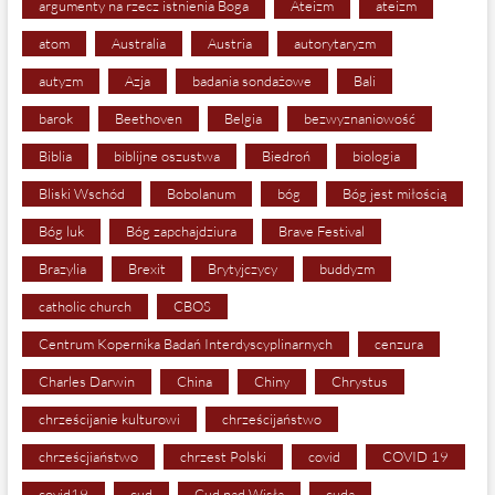
argumenty na rzecz istnienia Boga
Ateizm
ateizm
atom
Australia
Austria
autorytaryzm
autyzm
Azja
badania sondażowe
Bali
barok
Beethoven
Belgia
bezwyznaniowość
Biblia
biblijne oszustwa
Biedroń
biologia
Bliski Wschód
Bobolanum
bóg
Bóg jest miłością
Bóg luk
Bóg zapchajdziura
Brave Festival
Brazylia
Brexit
Brytyjczycy
buddyzm
catholic church
CBOS
Centrum Kopernika Badań Interdyscyplinarnych
cenzura
Charles Darwin
China
Chiny
Chrystus
chrześcijanie kulturowi
chrześcijaństwo
chrześcjiaństwo
chrzest Polski
covid
COVID 19
covid19
cud
Cud nad Wisłą
cuda