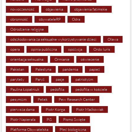
nowoczesność
objawienia
objawienia fatimskie
obronność
obywateleRP
Odra
Odrodzenie religijne
odszkodowania za seksualne wykorzystywanie dzieci
Oława
opera
opinia publiczna
opozycja
Ordo Iuris
orientacja seksualna
Ormianie
oświecenie
Pakistan
Palestyna
pandemia
papież
parytety
Paryż
pasje
patriotyzm
Paulina Łopatniuk
pedofilia
pedofilia w kościele
pesymizm
Petek
Pew Research Center
pierwsza dama
Piotr Korga
Piotr Maćkowiak
Piotr Napierała
PiS
Pismo Święte
Platforma Obywatelska
Płeć biologiczna