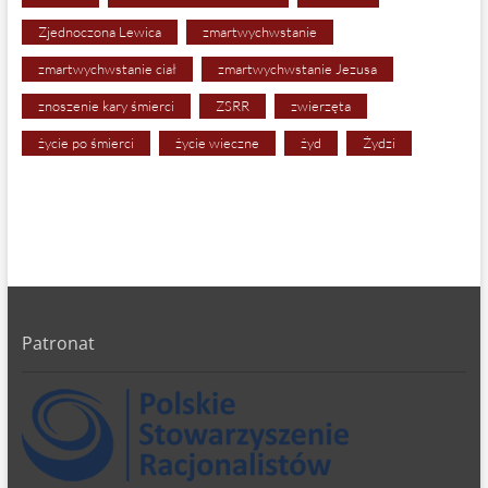
Zjednoczona Lewica
zmartwychwstanie
zmartwychwstanie ciał
zmartwychwstanie Jezusa
znoszenie kary śmierci
ZSRR
zwierzęta
życie po śmierci
życie wieczne
żyd
Żydzi
Patronat