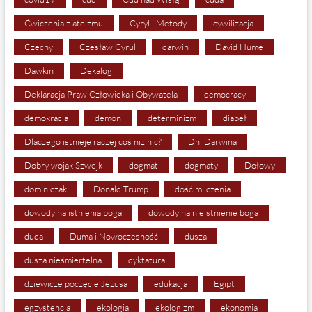
Ćwiczenia z ateizmu
Cyryl i Metody
cywilizacja
Czechy
Czesław Cyrul
darwin
David Hume
Dawkin
Dekalog
Deklaracja Praw Człowieka i Obywatela
democracy
demokracja
demon
determinizm
diabeł
Dlaczego istnieje raczej coś niż nic?
Dni Darwina
Dobry wojak Szwejk
dogmat
dogmaty
Dołowy
dominiczak
Donald Trump
dość milczenia
dowody na istnienia boga
dowody na nieistnienie boga
duda
Duma i Nowoczesność
dusza
dusza nieśmiertelna
dyktatura
dziewicze poczęcie Jezusa
edukacja
Egipt
egzystencja
ekologia
ekologizm
ekonomia