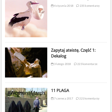
4 stycznia 2018
235 komentarzy
Zapytaj ateistę. Część 1:
Dekalog
3 lutego 2018
223 komentarze
11 PLAGA
7 czerwca 2017
221 komentarzy