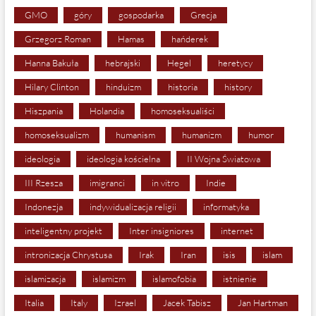
GMO
góry
gospodarka
Grecja
Grzegorz Roman
Hamas
hańderek
Hanna Bakuła
hebrajski
Hegel
heretycy
Hilary Clinton
hinduizm
historia
history
Hiszpania
Holandia
homoseksualiści
homoseksualizm
humanism
humanizm
humor
ideologia
ideologia kościelna
II Wojna Światowa
III Rzesza
imigranci
in vitro
Indie
Indonezja
indywidualizacja religii
informatyka
inteligentny projekt
Inter insigniores
internet
intronizacja Chrystusa
Irak
Iran
isis
islam
islamizacja
islamizm
islamofobia
istnienie
Italia
Italy
Izrael
Jacek Tabisz
Jan Hartman