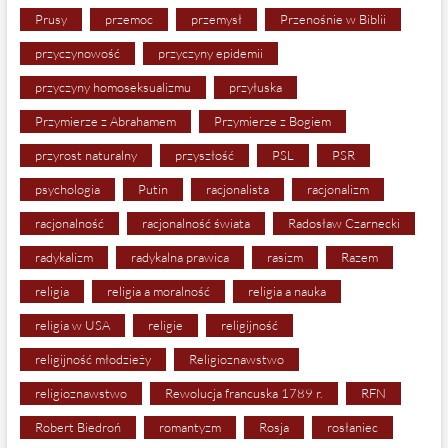
Prusy
przemoc
przemysł
Przenośnie w Biblii
przyczynowość
przyczyny epidemii
przyczyny homoseksualizmu
przyłuska
Przymierze z Abrahamem
Przymierze z Bogiem
przyrost naturalny
przyszłość
PSL
PSR
psychologia
Putin
racjonalista
racjonalizm
racjonalność
racjonalność świata
Radosław Czarnecki
radykalizm
radykalna prawica
rasizm
Razem
religia
religia a moralność
religia a nauka
religia w USA
religie
religijność
religijność młodzieży
Religioznawstwo
religioznawstwo
Rewolucja francuska 1789 r.
RFN
Robert Biedroń
romantyzm
Rosja
rosłaniec