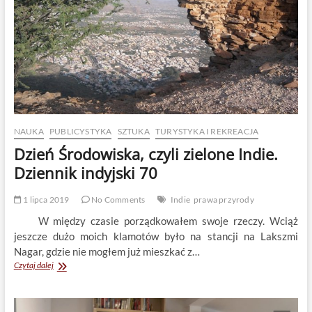
NAUKA
PUBLICYSTYKA
SZTUKA
TURYSTYKA I REKREACJA
Dzień Środowiska, czyli zielone Indie.
Dziennik indyjski 70
1 lipca 2019
No Comments
Indie
prawa przyrody
W między czasie porządkowałem swoje rzeczy. Wciąż
jeszcze dużo moich klamotów było na stancji na Lakszmi
Nagar, gdzie nie mogłem już mieszkać z…
Dzień
Czytaj dalej
Środowiska,
czyli
zielone