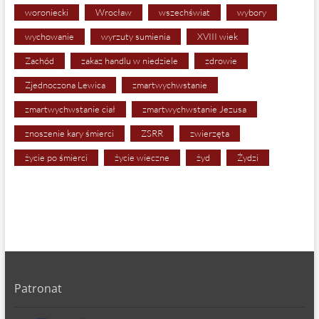
woroniecki
Wrocław
wszechświat
wybory
wychowanie
wyrzuty sumienia
XVIII wiek
Zachód
zakaz handlu w niedziele
zdrowie
Zjednoczona Lewica
zmartwychwstanie
zmartwychwstanie ciał
zmartwychwstanie Jezusa
znoszenie kary śmierci
ZSRR
zwierzęta
życie po śmierci
życie wieczne
żyd
Żydzi
Patronat