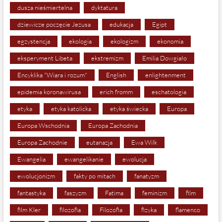
dusza nieśmiertelna
dyktatura
dziewicze poczęcie Jezusa
edukacja
Egipt
egzystencja
ekologia
ekologizm
ekonomia
eksperyment Libeta
ekstremizm
Emilia Dowgiało
Encyklika "Wiara i rozum"
English
enlightenment
epidemia koronawirusa
erich fromm
eschatologia
etyka
etyka katolicka
etyka świecka
Europa
Europa Wschodnia
Europa Zachodnia
Europa Zachodnie
eutanazja
Ewa Wilk
Ewangelia
ewangelikanie
ewolucja
ewolucjonizm
fakty po mitach
fanatyzm
fantastyka
faszyzm
Fatima
feminizm
film
film Kler
filozofia
Filozofia
fizyka
flamenco