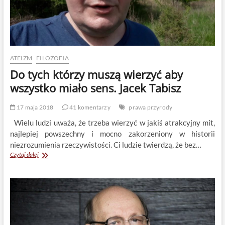
ATEIZM
FILOZOFIA
Do tych którzy muszą wierzyć aby
wszystko miało sens. Jacek Tabisz
17 maja 2018
41 komentarzy
prawa przyrody
Wielu ludzi uważa, że trzeba wierzyć w jakiś atrakcyjny mit,
najlepiej powszechny i mocno zakorzeniony w historii
niezrozumienia rzeczywistości. Ci ludzie twierdzą, że bez…
Do
Czytaj dalej
tych
którzy
muszą
wierzyć
aby
wszystko
miało