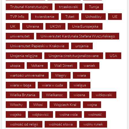
Trybunał Konstytucyjny
trzaskowski
Turcja
TVP Info
twierdzenie
Tybet
Uchodźcy
UE
UK
Ukraina
UKSW
Unia Europejska
uniwersytet
Uniwersytet Kardynała Stefana Wyszyńskiego
Uniwersytet Papieski w Krakowie
urojenia
Urojenia religijne
Urojenia zinstytucjonalizowane
USA
utopia
Voltaire
Wall Street
waniek
wartości uniwersalne
Węgry
wiara
wiara w boga
wiara w cuda
wielgus
Wielka Brytania
Wielkanoc
wiosna
witkowski
Włochy
Włosi
Wojciech Kral
wojna
wojsko
wójtowicz
wolna wola
wolność
wolność od religii
wolność słowa
wolny rynek