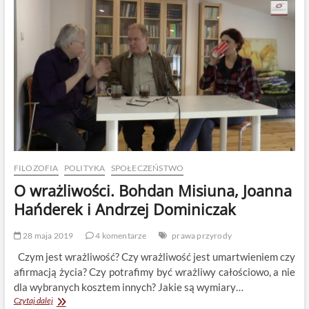
Indie.
Dziennik
indyjski
70
FILOZOFIA
POLITYKA
SPOŁECZEŃSTWO
O wrażliwości. Bohdan Misiuna, Joanna
Hańderek i Andrzej Dominiczak
28 maja 2019
4 komentarze
prawa przyrody
Czym jest wrażliwość? Czy wrażliwość jest umartwieniem czy
afirmacją życia? Czy potrafimy być wrażliwy całościowo, a nie
dla wybranych kosztem innych? Jakie są wymiary…
O
Czytaj dalej