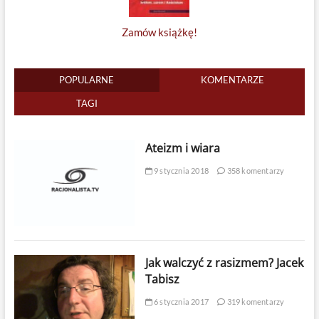
Zamów książkę!
POPULARNE
KOMENTARZE
TAGI
Ateizm i wiara
9 stycznia 2018
358 komentarzy
Jak walczyć z rasizmem? Jacek
Tabisz
6 stycznia 2017
319 komentarzy