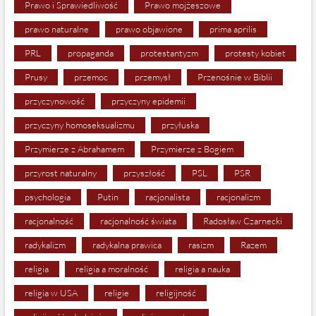
Prawo i Sprawiedliwość
Prawo mojżeszowe
prawo naturalne
prawo objawione
prima aprilis
PRL
propaganda
protestantyzm
protesty kobiet
Prusy
przemoc
przemysł
Przenośnie w Biblii
przyczynowość
przyczyny epidemii
przyczyny homoseksualizmu
przyłuska
Przymierze z Abrahamem
Przymierze z Bogiem
przyrost naturalny
przyszłość
PSL
PSR
psychologia
Putin
racjonalista
racjonalizm
racjonalność
racjonalność świata
Radosław Czarnecki
radykalizm
radykalna prawica
rasizm
Razem
religia
religia a moralność
religia a nauka
religia w USA
religie
religijność