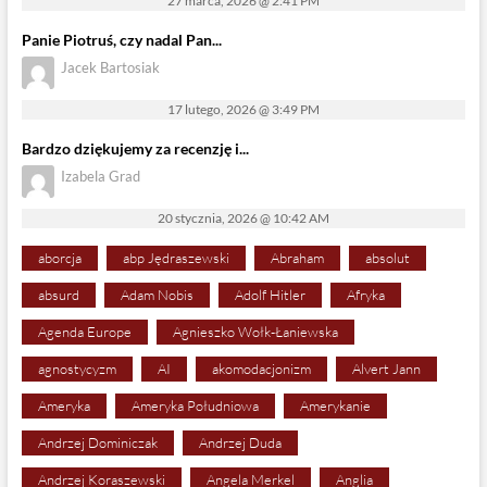
27 marca, 2026 @ 2:41 PM
Panie Piotruś, czy nadal Pan...
Jacek Bartosiak
17 lutego, 2026 @ 3:49 PM
Bardzo dziękujemy za recenzję i...
Izabela Grad
20 stycznia, 2026 @ 10:42 AM
aborcja
abp Jędraszewski
Abraham
absolut
absurd
Adam Nobis
Adolf Hitler
Afryka
Agenda Europe
Agnieszko Wołk-Łaniewska
agnostycyzm
AI
akomodacjonizm
Alvert Jann
Ameryka
Ameryka Południowa
Amerykanie
Andrzej Dominiczak
Andrzej Duda
Andrzej Koraszewski
Angela Merkel
Anglia