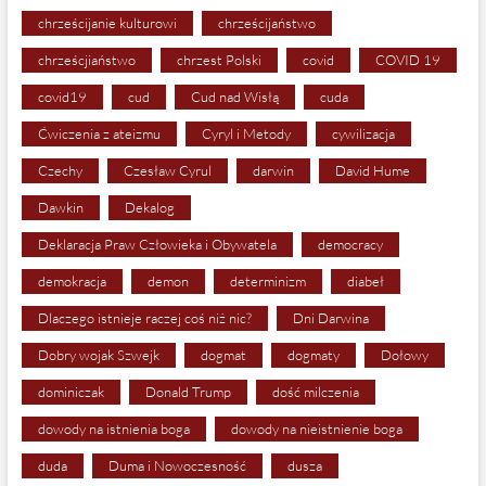
chrześcijanie kulturowi
chrześcijaństwo
chrześcjiaństwo
chrzest Polski
covid
COVID 19
covid19
cud
Cud nad Wisłą
cuda
Ćwiczenia z ateizmu
Cyryl i Metody
cywilizacja
Czechy
Czesław Cyrul
darwin
David Hume
Dawkin
Dekalog
Deklaracja Praw Człowieka i Obywatela
democracy
demokracja
demon
determinizm
diabeł
Dlaczego istnieje raczej coś niż nic?
Dni Darwina
Dobry wojak Szwejk
dogmat
dogmaty
Dołowy
dominiczak
Donald Trump
dość milczenia
dowody na istnienia boga
dowody na nieistnienie boga
duda
Duma i Nowoczesność
dusza