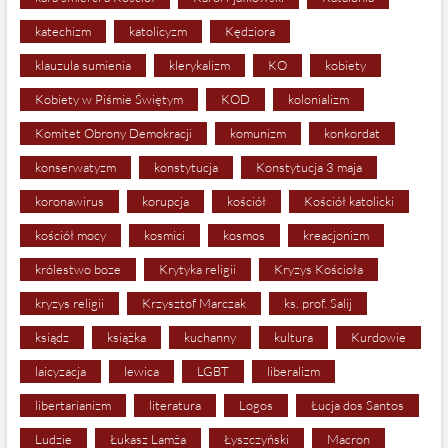
katechizm
katolicyzm
Kędziora
klauzula sumienia
klerykalizm
KO
kobiety
Kobiety w Piśmie Świętym
KOD
kolonializm
Komitet Obrony Demokracji
komunizm
konkordat
konserwatyzm
konstytucja
Konstytucja 3 maja
koronawirus
korupcja
kościół
Kościół katolicki
kościół mocy
kosmici
kosmos
kreacjonizm
królestwo boze
Krytyka religii
Kryzys Kościoła
kryzys religii
Krzysztof Marczak
ks. prof. Salij
ksiądz
książka
kuchanny
kultura
Kurdowie
laicyzacja
lewica
LGBT
liberalizm
libertarianizm
literatura
Logos
Łucja dos Santos
Ludzie
Łukasz Lamża
Łyszczyński
Macron