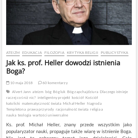
sens.
Jacek
Tabisz
ATEIZM
EDUKACJA
FILOZOFIA
KRYTYKA RELIGII
PUBLICYSTYKA
Jak ks. prof. Heller dowodzi istnienia
Boga?
10 maja 2018
60 komentarzy
Alvert Jann
ateizm
bóg
Bóg luk
Bóg zapchajdziura
Dlaczego istnieje
raczej coś niż nic?
inteligentny projekt
kościół
Kościół
katolicki
matematyczność świata
Michał Heller
Nagroda
Templetona
prawa przyrody
racjonalność świata
religia a
nauka
teologia
wartości uniwersalne
Ks. prof. Michał Heller, znany przede wszystkim jako
popularyzator nauki, propaguje także wiarę w istnienie Boga.