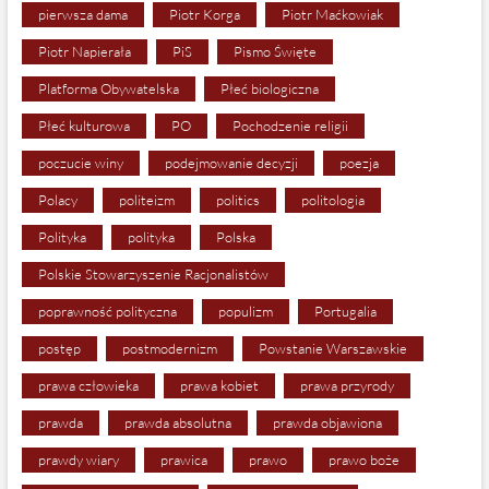
pierwsza dama
Piotr Korga
Piotr Maćkowiak
Piotr Napierała
PiS
Pismo Święte
Platforma Obywatelska
Płeć biologiczna
Płeć kulturowa
PO
Pochodzenie religii
poczucie winy
podejmowanie decyzji
poezja
Polacy
politeizm
politics
politologia
Polityka
polityka
Polska
Polskie Stowarzyszenie Racjonalistów
poprawność polityczna
populizm
Portugalia
postęp
postmodernizm
Powstanie Warszawskie
prawa człowieka
prawa kobiet
prawa przyrody
prawda
prawda absolutna
prawda objawiona
prawdy wiary
prawica
prawo
prawo boże