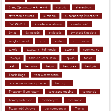
Stany Zjednoczone Ameryki
starość
stereotypy
stworzenie świata
sumienie
superpozycja kwantowa
ŚW. PAWEŁ
świadkowie jehowy
świadomość
świat
świeckość
świętość
świętość Kościoła
święty Kościół
Syria
szatan
szczepionki
szkoła
sztuczna inteligencja
sztuka
szumlewicz
Szwecja
tadeusz kościuszko
Tajwan
taniec
teatr
technika
teizm
teodycea
teologia
Teoria Boga
teoria ostateczna
terapie niekonwencjonalne
terroryzm
Theatrum Illuminatum
toksyczna rodzina
tolerancja
Tommy Robinson
totalitaryzm
tożsamość
Tożsamość płciowa
transcendencja
Trump