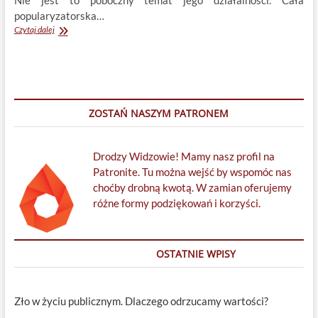
Nie jest to poboczny temat jego działalności. Cała
popularyzatorska…
Jak
Czytaj dalej
ks.
prof.
Heller
dowodzi
istnienia
Boga?
ZOSTAŃ NASZYM PATRONEM
Drodzy Widzowie! Mamy nasz profil na
Patronite. Tu można wejść by wspomóc nas
choćby drobną kwotą. W zamian oferujemy
różne formy podziękowań i korzyści.
OSTATNIE WPISY
Zło w życiu publicznym. Dlaczego odrzucamy wartości?