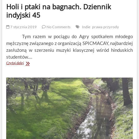
Holi i ptaki na bagnach. Dziennik
indyjski 45
7 stycznia 2019
No Comments
Indie
prawa przyrody
Tym razem w pociągu do Agry spotkałem młodego
mężczyznę związanego z organizacją SPICMACAY, najbardziej
zasłużoną w szerzeniu muzyki klasycznej wśród hinduskich
studentów.…
Holi
Czytaj dalej
i
ptaki
na
bagnach.
Dziennik
indyjski
45