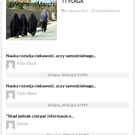
11 PLAGA
7 czerwca 2017
221 komentarzy
Nauka rozwija ciekawość, uczy samodzielnego...
Patty Black
20 lipca, 2026 @ 6:59 PM
Nauka rozwija ciekawość, uczy samodzielnego...
Patty Black
20 lipca, 2026 @ 6:47 PM
"Skąd jednak czerpać informacje o...
Darios