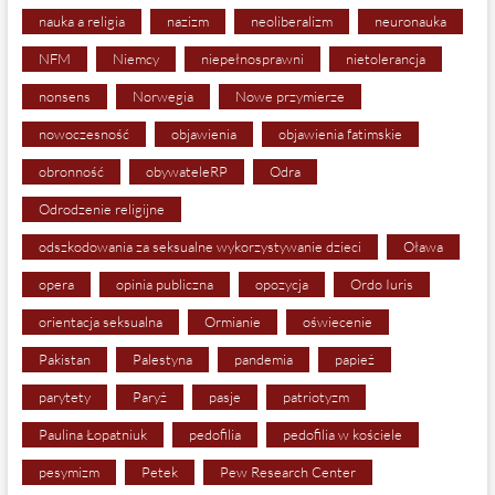
nauka a religia
nazizm
neoliberalizm
neuronauka
NFM
Niemcy
niepełnosprawni
nietolerancja
nonsens
Norwegia
Nowe przymierze
nowoczesność
objawienia
objawienia fatimskie
obronność
obywateleRP
Odra
Odrodzenie religijne
odszkodowania za seksualne wykorzystywanie dzieci
Oława
opera
opinia publiczna
opozycja
Ordo Iuris
orientacja seksualna
Ormianie
oświecenie
Pakistan
Palestyna
pandemia
papież
parytety
Paryż
pasje
patriotyzm
Paulina Łopatniuk
pedofilia
pedofilia w kościele
pesymizm
Petek
Pew Research Center