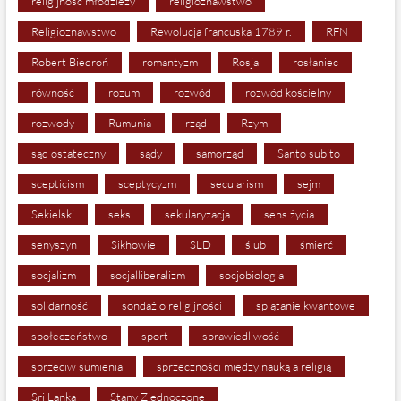
religijność młodzieży
religioznawstwo
Religioznawstwo
Rewolucja francuska 1789 r.
RFN
Robert Biedroń
romantyzm
Rosja
rosłaniec
równość
rozum
rozwód
rozwód kościelny
rozwody
Rumunia
rząd
Rzym
sąd ostateczny
sądy
samorząd
Santo subito
scepticism
sceptycyzm
secularism
sejm
Sekielski
seks
sekularyzacja
sens życia
senyszyn
Sikhowie
SLD
ślub
śmierć
socjalizm
socjalliberalizm
socjobiologia
solidarność
sondaż o religijności
splątanie kwantowe
społeczeństwo
sport
sprawiedliwość
sprzeciw sumienia
sprzeczności między nauką a religią
Sri Lanka
Stany Zjednoczone