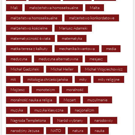
Mali
małożeństwa homoseksualne
Malta
małżeństwa homoseksualne
małżeństwo konkordatowe
małżeństwo kościelne
Mariusz Adamski
matematyczność świata
matematyka
matka teresa z kalkuty
mechanika kwantowa
media
medycyna
medycyna alternatywna
mesjasz
Michał Gadziński
Michał Heller
Michał Wojciechowicz
mit
mitologia chrześcijańska
mity
mity religijne
Mojżesz
monoteizm
moralność
moralność nauka a religia
Mozart
muzułmanie
muzyka
muzyka klasyczna
nacjonalizm
Nagroda Templetona
Naród wybrany
narodowcy
narodziny Jezusa
NATO
natura
nauka