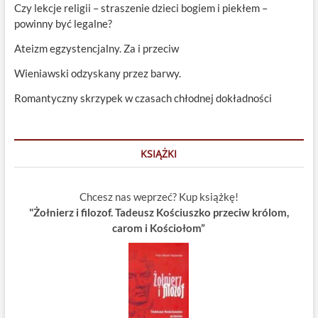
Czy lekcje religii – straszenie dzieci bogiem i piekłem –
powinny być legalne?
Ateizm egzystencjalny. Za i przeciw
Wieniawski odzyskany przez barwy.
Romantyczny skrzypek w czasach chłodnej dokładności
KSIĄŻKI
Chcesz nas weprzeć? Kup książkę!
"Żołnierz i filozof. Tadeusz Kościuszko przeciw królom,
carom i Kościołom”