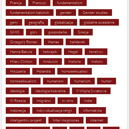
Francja
Francuzi
fundamentalizm
fundamentalizm katolicki
gender
Gender studies
geny
geografia
globalizacja
globalne ocieplenie
GMO
góry
gospodarka
Grecja
Grzegorz Roman
Hamas
hańderek
Hanna Bakuła
hebrajski
Hegel
heretycy
Hilary Clinton
hinduizm
historia
history
Hiszpania
Holandia
homoseksualiści
homoseksualizm
humanism
humanizm
humor
ideologia
ideologia kościelna
II Wojna Światowa
III Rzesza
imigranci
in vitro
Indie
Indonezja
indywidualizacja religii
informatyka
inteligentny projekt
Inter insigniores
internet