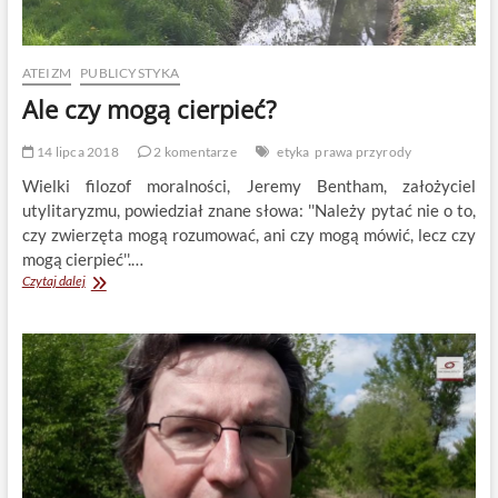
ATEIZM
PUBLICYSTYKA
Ale czy mogą cierpieć?
14 lipca 2018
2 komentarze
etyka
prawa przyrody
Wielki filozof moralności, Jeremy Bentham, założyciel
utylitaryzmu, powiedział znane słowa: ''Należy pytać nie o to,
czy zwierzęta mogą rozumować, ani czy mogą mówić, lecz czy
mogą cierpieć''.…
Ale
Czytaj dalej
czy
mogą
cierpieć?