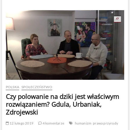
wrażliwości.
Bohdan
Misiuna,
Joanna
Hańderek
i
Andrzej
Dominiczak
POLSKA
SPOŁECZEŃSTWO
Czy polowanie na dziki jest właściwym
rozwiązaniem? Gdula, Urbaniak,
Zdrojewski
12 lutego 2019
4 komentarze
humanizm
prawa przyrody