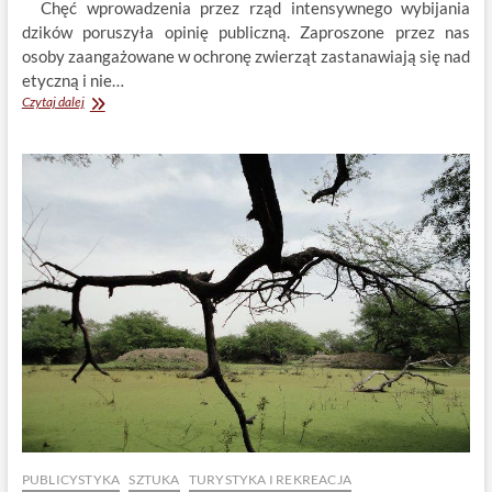
Chęć wprowadzenia przez rząd intensywnego wybijania
dzików poruszyła opinię publiczną. Zaproszone przez nas
osoby zaangażowane w ochronę zwierząt zastanawiają się nad
etyczną i nie…
Czy
Czytaj dalej
polowanie
na
dziki
jest
właściwym
rozwiązaniem?
Gdula,
Urbaniak,
Zdrojewski
PUBLICYSTYKA
SZTUKA
TURYSTYKA I REKREACJA