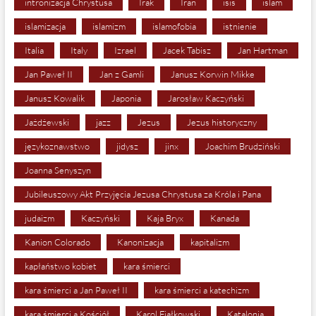
intronizacja Chrystusa
Irak
Iran
isis
islam
islamizacja
islamizm
islamofobia
istnienie
Italia
Italy
Izrael
Jacek Tabisz
Jan Hartman
Jan Paweł II
Jan z Gamli
Janusz Korwin Mikke
Janusz Kowalik
Japonia
Jarosław Kaczyński
Jażdżewski
jazz
Jezus
Jezus historyczny
językoznawstwo
jidysz
jinx
Joachim Brudziński
Joanna Senyszyn
Jubileuszowy Akt Przyjęcia Jezusa Chrystusa za Króla i Pana
judaizm
Kaczyński
Kaja Bryx
Kanada
Kanion Colorado
Kanonizacja
kapitalizm
kapłaństwo kobiet
kara śmierci
kara śmierci a Jan Paweł II
kara śmierci a katechizm
kara śmierci a Kościół
Karol Fjałkowski
Katalonia