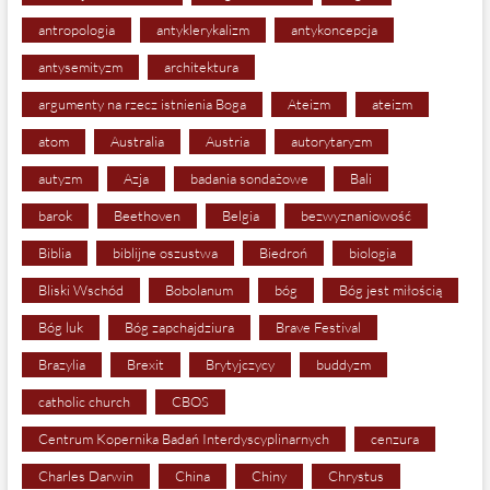
antropologia
antyklerykalizm
antykoncepcja
antysemityzm
architektura
argumenty na rzecz istnienia Boga
Ateizm
ateizm
atom
Australia
Austria
autorytaryzm
autyzm
Azja
badania sondażowe
Bali
barok
Beethoven
Belgia
bezwyznaniowość
Biblia
biblijne oszustwa
Biedroń
biologia
Bliski Wschód
Bobolanum
bóg
Bóg jest miłością
Bóg luk
Bóg zapchajdziura
Brave Festival
Brazylia
Brexit
Brytyjczycy
buddyzm
catholic church
CBOS
Centrum Kopernika Badań Interdyscyplinarnych
cenzura
Charles Darwin
China
Chiny
Chrystus