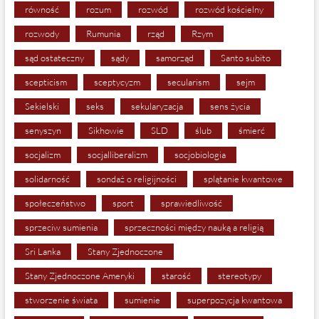
równość
rozum
rozwód
rozwód kościelny
rozwody
Rumunia
rząd
Rzym
sąd ostateczny
sądy
samorząd
Santo subito
scepticism
sceptycyzm
secularism
sejm
Sekielski
seks
sekularyzacja
sens życia
senyszyn
Sikhowie
SLD
ślub
śmierć
socjalizm
socjalliberalizm
socjobiologia
solidarność
sondaż o religijności
splątanie kwantowe
społeczeństwo
sport
sprawiedliwość
sprzeciw sumienia
sprzeczności między nauką a religią
Sri Lanka
Stany Zjednoczone
Stany Zjednoczone Ameryki
starość
stereotypy
stworzenie świata
sumienie
superpozycja kwantowa