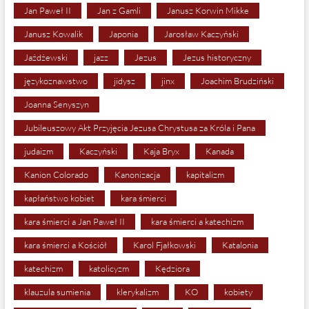
Jan Paweł II
Jan z Gamli
Janusz Korwin Mikke
Janusz Kowalik
Japonia
Jarosław Kaczyński
Jażdżewski
jazz
Jezus
Jezus historyczny
językoznawstwo
jidysz
jinx
Joachim Brudziński
Joanna Senyszyn
Jubileuszowy Akt Przyjęcia Jezusa Chrystusa za Króla i Pana
judaizm
Kaczyński
Kaja Bryx
Kanada
Kanion Colorado
Kanonizacja
kapitalizm
kapłaństwo kobiet
kara śmierci
kara śmierci a Jan Paweł II
kara śmierci a katechizm
kara śmierci a Kościół
Karol Fjałkowski
Katalonia
katechizm
katolicyzm
Kędziora
klauzula sumienia
klerykalizm
KO
kobiety