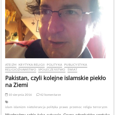
Berlinie:
Cywilizowany
świat
musi
zmienić
myślenie!
ATEIZM
KRYTYKA RELIGII
POLITYKA
PUBLICYSTYKA
RELIGIOZNAWSTWO
SPOŁECZEŃSTWO
ŚWIAT
Pakistan, czyli kolejne islamskie piekło
na Ziemi
10 sierpnia 2016
42 komentarze
islam
islamizm
nietolerancja
polityka
prawo
przemoc
religia
terroryzm
Wyobraźmy sobie taką sytuację. Grupa adwokatów spotyka