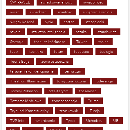
ŚW. PAWEŁ
świadkowie jehowy
świadomość
świat
świeckość
świętość
świętość Kościoła
święty Kościół
Syria
szatan
szczepionki
szkoła
sztuczna inteligencja
sztuka
szumlewicz
Szwecja
tadeusz kościuszko
Tajwan
taniec
teatr
technika
teizm
teodycea
teologia
Teoria Boga
teoria ostateczna
terapie niekonwencjonalne
terroryzm
Theatrum Illuminatum
toksyczna rodzina
tolerancja
Tommy Robinson
totalitaryzm
tożsamość
Tożsamość płciowa
transcendencja
Trump
Trybunał Konstytucyjny
trzaskowski
Turcja
TVP Info
twierdzenie
Tybet
Uchodźcy
UE