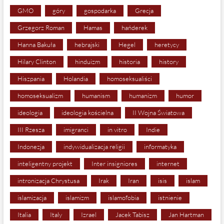
GMO
góry
gospodarka
Grecja
Grzegorz Roman
Hamas
hańderek
Hanna Bakuła
hebrajski
Hegel
heretycy
Hilary Clinton
hinduizm
historia
history
Hiszpania
Holandia
homoseksualiści
homoseksualizm
humanism
humanizm
humor
ideologia
ideologia kościelna
II Wojna Światowa
III Rzesza
imigranci
in vitro
Indie
Indonezja
indywidualizacja religii
informatyka
inteligentny projekt
Inter insigniores
internet
intronizacja Chrystusa
Irak
Iran
isis
islam
islamizacja
islamizm
islamofobia
istnienie
Italia
Italy
Izrael
Jacek Tabisz
Jan Hartman