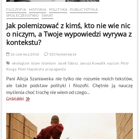
FILOZOFIA
HISTORIA
POLITYKA
PUBLICYSTYKA
SPOŁECZEŃSTWO
ŚWIAT
Jak polemizować z kimś, kto nie wie nic
o niczym, a Twoje wypowiedzi wyrywa z
kontekstu?
16 czerwca 2016
103 komentarze
ekologizm
islam
islamizm
Jacek Tabisz
Janusz Kowalik
nazizm
Piotr
Korga
Piotr Napierała
propaganda
Pani Alicja Szaniawska nie tylko nie rozumie moich tekstów,
ale także podstaw polityki i filozofii. Chętnie ją nauczę
myślenia choć trochę nie wiem od czego…
Jak
Czytaj dalej
polemizować
z
kimś,
kto
nie
wie
nic