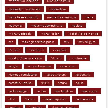
małżeństwo kościelne
Mariusz Adamski
matematyczność świata
matematyka
matka teresa z kalkuty
mechanika kwantowa
media
medycyna
medycyna alternatywna
mesjasz
Michał Gadziński
Michał Heller
Michał Wojciechowicz
mit
mitologia chrześcijańska
mity
mity religijne
Mojżesz
monoteizm
moralność
moralność nauka a religia
Mozart
muzułmanie
muzyka
muzyka klasyczna
nacjonalizm
Nagroda Templetona
Naród wybrany
narodowcy
narodziny Jezusa
NATO
natura
nauka
nauka a religia
nazizm
neoliberalizm
neuronauka
NFM
Niemcy
niepełnosprawni
nietolerancja
nonsens
Norwegia
Nowe przymierze