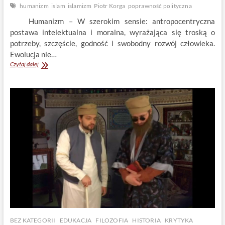
humanizm
islam
islamizm
Piotr Korga
poprawność polityczna
Humanizm – W szerokim sensie: antropocentryczna
postawa intelektualna i moralna, wyrażająca się troską o
potrzeby, szczęście, godność i swobodny rozwój człowieka.
Ewolucja nie…
Humanista
Czytaj dalej
wojujący
BEZ KATEGORII
EDUKACJA
FILOZOFIA
HISTORIA
KRYTYKA