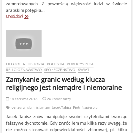
zamordowanych. Z pewnością większość ludzi w świecie
arabskim potępiła…
Jako
Czytaj dalej
Arab
oniemiałem
widząc
reakcję
Bliskiego
Wschodu
na
zamach
w
FILOZOFIA
HISTORIA
POLITYKA
PUBLICYSTYKA
Orlando…
RELIGIOZNAWSTWO
SPOŁECZEŃSTWO
ŚWIAT
Zamykanie granic według klucza
religijnego jest niemądre i niemoralne
14 czerwca 2016
26 komentarzy
cenzura
islam
islamizm
Jacek Tabisz
Piotr Napierała
Jacek Tabisz znów manipuluje swoimi czytelnikami tworząc
fałszywe dychotomie. Gdy zwróciłem mu kilka razy uwagę, że
nie można stosować odpowiedzialności zbiorowej, pt. kilku