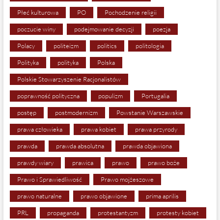
Płeć kulturowa
PO
Pochodzenie religii
poczucie winy
podejmowanie decyzji
poezja
Polacy
politeizm
politics
politologia
Polityka
polityka
Polska
Polskie Stowarzyszenie Racjonalistów
poprawność polityczna
populizm
Portugalia
postęp
postmodernizm
Powstanie Warszawskie
prawa człowieka
prawa kobiet
prawa przyrody
prawda
prawda absolutna
prawda objawiona
prawdy wiary
prawica
prawo
prawo boże
Prawo i Sprawiedliwość
Prawo mojżeszowe
prawo naturalne
prawo objawione
prima aprilis
PRL
propaganda
protestantyzm
protesty kobiet