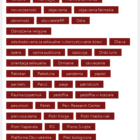
nowoczesność
objawienia
objawienia fatimskie
obronność
obywateleRP
Odra
Odrodzenie religijne
odszkodowania za seksualne wykorzystywanie dzieci
Oława
opera
opinia publiczna
opozycja
Ordo Iuris
orientacja seksualna
Ormianie
oświecenie
Pakistan
Palestyna
pandemia
papież
parytety
Paryż
pasje
patriotyzm
Paulina Łopatniuk
pedofilia
pedofilia w kościele
pesymizm
Petek
Pew Research Center
pierwsza dama
Piotr Korga
Piotr Maćkowiak
Piotr Napierała
PiS
Pismo Święte
Platforma Obywatelska
Płeć biologiczna