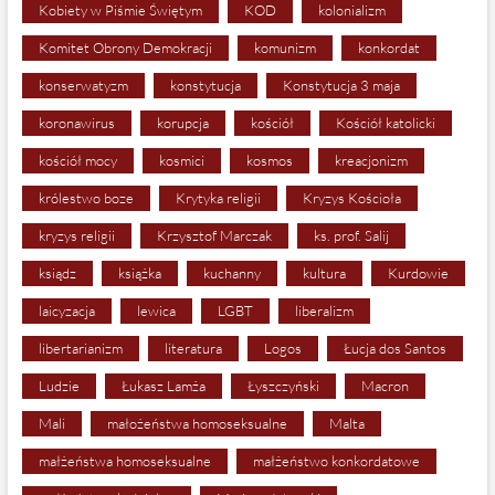
Kobiety w Piśmie Świętym
KOD
kolonializm
Komitet Obrony Demokracji
komunizm
konkordat
konserwatyzm
konstytucja
Konstytucja 3 maja
koronawirus
korupcja
kościół
Kościół katolicki
kościół mocy
kosmici
kosmos
kreacjonizm
królestwo boze
Krytyka religii
Kryzys Kościoła
kryzys religii
Krzysztof Marczak
ks. prof. Salij
ksiądz
książka
kuchanny
kultura
Kurdowie
laicyzacja
lewica
LGBT
liberalizm
libertarianizm
literatura
Logos
Łucja dos Santos
Ludzie
Łukasz Lamża
Łyszczyński
Macron
Mali
małożeństwa homoseksualne
Malta
małżeństwa homoseksualne
małżeństwo konkordatowe