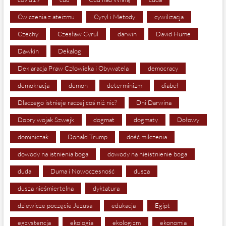
Ćwiczenia z ateizmu
Cyryl i Metody
cywilizacja
Czechy
Czesław Cyrul
darwin
David Hume
Dawkin
Dekalog
Deklaracja Praw Człowieka i Obywatela
democracy
demokracja
demon
determinizm
diabeł
Dlaczego istnieje raczej coś niż nic?
Dni Darwina
Dobry wojak Szwejk
dogmat
dogmaty
Dołowy
dominiczak
Donald Trump
dość milczenia
dowody na istnienia boga
dowody na nieistnienie boga
duda
Duma i Nowoczesność
dusza
dusza nieśmiertelna
dyktatura
dziewicze poczęcie Jezusa
edukacja
Egipt
egzystencja
ekologia
ekologizm
ekonomia