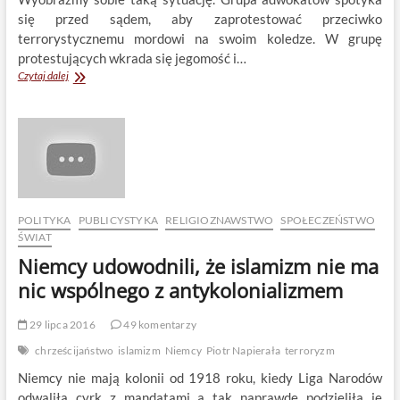
się przed sądem, aby zaprotestować przeciwko
terrorystycznemu mordowi na swoim koledze. W grupę
protestujących wkrada się jegomość i…
Pakistan,
Czytaj dalej
czyli
kolejne
islamskie
piekło
na
Ziemi
POLITYKA
PUBLICYSTYKA
RELIGIOZNAWSTWO
SPOŁECZEŃSTWO
ŚWIAT
Niemcy udowodnili, że islamizm nie ma
nic wspólnego z antykolonializmem
29 lipca 2016
49 komentarzy
chrześcijaństwo
islamizm
Niemcy
Piotr Napierała
terroryzm
Niemcy nie mają kolonii od 1918 roku, kiedy Liga Narodów
odwaliła cyrk z mandatami a tak naprawdę podzieliła je