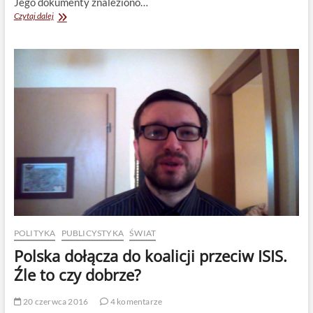
Jego dokumenty znaleziono…
Jednak
Czytaj dalej
trzeba
twardszego
kursu
wobec
muzułmanów,
potępiasz
zamach
w
Nicei
albo
deportacja.
POLITYKA
PUBLICYSTYKA
ŚWIAT
Polska dołącza do koalicji przeciw ISIS.
Źle to czy dobrze?
20 czerwca 2016
4 komentarze