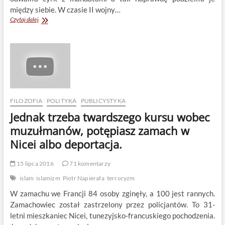
między siebie. W czasie II wojny…
Niemcy
Czytaj dalej
udowodnili,
że
islamizm
nie
ma
nic
wspólnego
z
antykolonializmem
FILOZOFIA
POLITYKA
PUBLICYSTYKA
Jednak trzeba twardszego kursu wobec
muzułmanów, potępiasz zamach w
Nicei albo deportacja.
15 lipca 2016
71 komentarzy
islam
islamizm
Piotr Napierała
terroryzm
W zamachu we Francji 84 osoby zginęły, a 100 jest rannych.
Zamachowiec został zastrzelony przez policjantów. To 31-
letni mieszkaniec Nicei, tunezyjsko-francuskiego pochodzenia.