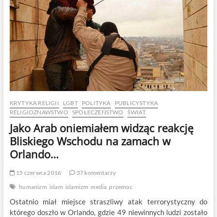
o
niczym,
a
Twoje
wypowiedzi
wyrywa
z
kontekstu?
KRYTYKA RELIGII
LGBT
POLITYKA
PUBLICYSTYKA
RELIGIOZNAWSTWO
SPOŁECZEŃSTWO
ŚWIAT
Jako Arab oniemiałem widząc reakcję
Bliskiego Wschodu na zamach w
Orlando…
15 czerwca 2016
37 komentarzy
humanizm
islam
islamizm
media
przemoc
Ostatnio miał miejsce straszliwy atak terrorystyczny do
którego doszło w Orlando, gdzie 49 niewinnych ludzi zostało