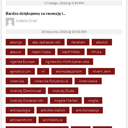
17 lutego, 2026 @ 3:49 PM
Bardzo dziękujemy za recenzję i...
Izabela Grad
20 stycznia, 2026 @ 10:42 AM
aborcja
abp Jędraszewski
Abraham
absolut
absurd
Adam Nobis
Adolf Hitler
Afryka
Agenda Europe
Agnieszko Wołk-Łaniewska
agnostycyzm
AI
akomodacjonizm
Alvert Jann
Ameryka
Ameryka Południowa
Amerykanie
Andrzej Dominiczak
Andrzej Duda
Andrzej Koraszewski
Angela Merkel
Anglia
antropologia
antyklerykalizm
antykoncepcja
antysemityzm
architektura