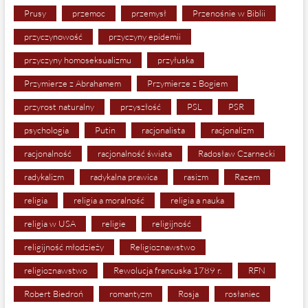
Prusy
przemoc
przemysł
Przenośnie w Biblii
przyczynowość
przyczyny epidemii
przyczyny homoseksualizmu
przyłuska
Przymierze z Abrahamem
Przymierze z Bogiem
przyrost naturalny
przyszłość
PSL
PSR
psychologia
Putin
racjonalista
racjonalizm
racjonalność
racjonalność świata
Radosław Czarnecki
radykalizm
radykalna prawica
rasizm
Razem
religia
religia a moralność
religia a nauka
religia w USA
religie
religijność
religijność młodzieży
Religioznawstwo
religioznawstwo
Rewolucja francuska 1789 r.
RFN
Robert Biedroń
romantyzm
Rosja
rosłaniec