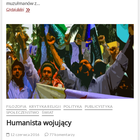
muzułmanów z…
Zamykanie
Czytaj dalej
granic
według
klucza
religijnego
jest
niemądre
i
niemoralne
FILOZOFIA
KRYTYKA RELIGII
POLITYKA
PUBLICYSTYKA
SPOŁECZEŃSTWO
ŚWIAT
Humanista wojujący
12 czerwca 2016
77 komentarzy