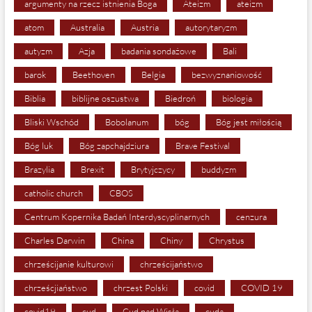
argumenty na rzecz istnienia Boga
Ateizm
ateizm
atom
Australia
Austria
autorytaryzm
autyzm
Azja
badania sondażowe
Bali
barok
Beethoven
Belgia
bezwyznaniowość
Biblia
biblijne oszustwa
Biedroń
biologia
Bliski Wschód
Bobolanum
bóg
Bóg jest miłością
Bóg luk
Bóg zapchajdziura
Brave Festival
Brazylia
Brexit
Brytyjczycy
buddyzm
catholic church
CBOS
Centrum Kopernika Badań Interdyscyplinarnych
cenzura
Charles Darwin
China
Chiny
Chrystus
chrześcijanie kulturowi
chrześcijaństwo
chrześcjiaństwo
chrzest Polski
covid
COVID 19
covid19
cud
Cud nad Wisłą
cuda