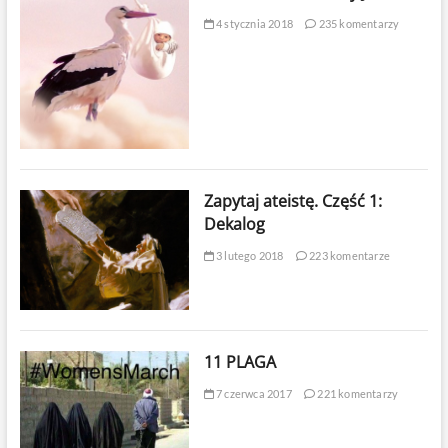
4 stycznia 2018
235 komentarzy
Zapytaj ateistę. Część 1:
Dekalog
3 lutego 2018
223 komentarze
11 PLAGA
7 czerwca 2017
221 komentarzy