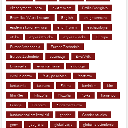
eksperyment Libeta
ekstremizm
Emilia Dowgiało
Encyklika "Wiara i rozum"
English
enlightenment
epidemia koronawirusa
erich fromm
eschatologia
etyka
etyka katolicka
etyka świecka
Europa
Europa Wschodnia
Europa Zachodnia
Europa Zachodnie
eutanazja
Ewa Wilk
Ewangelia
ewangelikanie
ewolucja
ewolucjonizm
fakty po mitach
fanatyzm
fantastyka
faszyzm
Fatima
feminizm
film
film Kler
Filozofia
filozofia
fizyka
flamenco
Francja
Francuzi
fundamentalizm
fundamentalizm katolicki
gender
Gender studies
geny
geografia
globalizacja
globalne ocieplenie