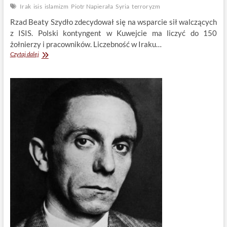
Irak
isis
islamizm
Piotr Napierała
Syria
terroryzm
Rzad Beaty Szydło zdecydował się na wsparcie sił walczących
z ISIS. Polski kontyngent w Kuwejcie ma liczyć do 150
żołnierzy i pracowników. Liczebność w Iraku…
Polska
Czytaj dalej
dołącza
do
koalicji
przeciw
ISIS.
Źle
to
czy
dobrze?