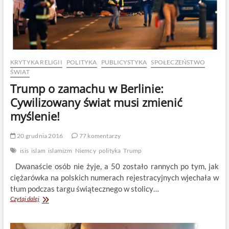
KRYTYKA RELIGII
POLITYKA
PUBLICYSTYKA
SPOŁECZEŃSTWO
ŚWIAT
Trump o zamachu w Berlinie:
Cywilizowany świat musi zmienić
myślenie!
20 grudnia 2016
77 komentarzy
isis
islam
islamizm
Niemcy
polityka
Trump
Dwanaście osób nie żyje, a 50 zostało rannych po tym, jak
ciężarówka na polskich numerach rejestracyjnych wjechała w
tłum podczas targu świątecznego w stolicy…
Trump
Czytaj dalej
o
zamachu
w