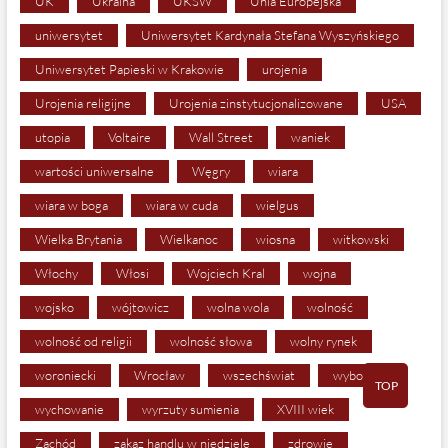
UK
Ukraina
UKSW
Unia Europejska
uniwersytet
Uniwersytet Kardynała Stefana Wyszyńskiego
Uniwersytet Papieski w Krakowie
urojenia
Urojenia religijne
Urojenia zinstytucjonalizowane
USA
utopia
Voltaire
Wall Street
waniek
wartości uniwersalne
Węgry
wiara
wiara w boga
wiara w cuda
wielgus
Wielka Brytania
Wielkanoc
wiosna
witkowski
Włochy
Włosi
Wojciech Kral
wojna
wojsko
wójtowicz
wolna wola
wolność
wolność od religii
wolność słowa
wolny rynek
woroniecki
Wrocław
wszechświat
wybory
TOP
wychowanie
wyrzuty sumienia
XVIII wiek
Zachód
zakaz handlu w niedziele
zdrowie