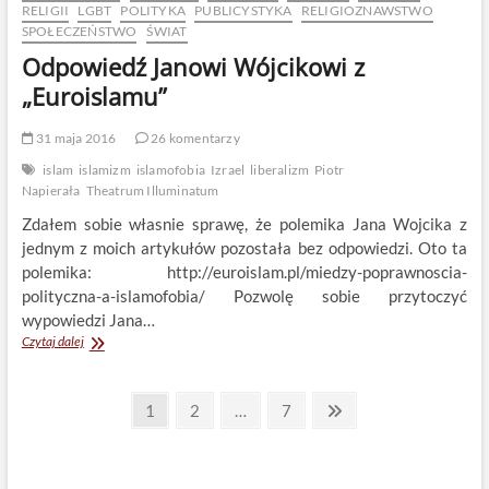
RELIGII
LGBT
POLITYKA
PUBLICYSTYKA
RELIGIOZNAWSTWO
SPOŁECZEŃSTWO
ŚWIAT
Odpowiedź Janowi Wójcikowi z
„Euroislamu”
31 maja 2016
26 komentarzy
islam
islamizm
islamofobia
Izrael
liberalizm
Piotr
Napierała
Theatrum Illuminatum
Zdałem sobie własnie sprawę, że polemika Jana Wojcika z
jednym z moich artykułów pozostała bez odpowiedzi. Oto ta
polemika: http://euroislam.pl/miedzy-poprawnoscia-
polityczna-a-islamofobia/ Pozwolę sobie przytoczyć
wypowiedzi Jana…
Odpowiedź
Czytaj dalej
Janowi
Wójcikowi
Stronicowanie
z
Page
Page
Page
Next
1
2
…
7
„Euroislamu”
page
wpisów